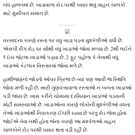
બંધ હાલતમાં છે. ખાડાવાળા રોડ પરથી પસાર થવું વાહન ચાલકો
માટે મુસીબત સમાન છે.
Advertisement
વરસાદના કારણે રસ્તા પર વધુ ખાડા પડતા મુશ્કેલીઓ વધી છે.
એસપી રીંગ રોડ પર સૌથી વધુ ખાડાઓ જોવા મળ્યા છે. 2થી લઈને
5 ઇંચ જેટલા ખાડાઓ પડ્યા છે. 2 ફૂટ પહોળા કે તેનાથી વધુ
ખાડાઓ કેટલાક વિસ્તારમાં જોવા મળે છે.
હાથીજણનો જોડતો ઓવર બ્રિજ છે ત્યાં પણ આવી જ સ્થિતિ
જોવા મળી રહી છે. સારી ગુણવત્તાવાળા રસ્તાઓ ન બનતા ખાડાઓ
પડી જાય છે. ખાસ કરીને ચોમાસા દરમિયાન ખાડાઓ પડવાની
મોટી સમસ્યાઓ છે. ખાડાઓના કારણે લોકોની મુશ્કેલીઓ વધતા
તેઓ ખાડાઓથી નિરાકરણ ઈચ્છી રહ્યા છે પરંતુ રોડ જેવા હોવા
જોઈએ તેવા નથી હોતા જેના કારણે આ મશ્કેલઓ વાહન
ચાલકોને રોડ પરથી પસાર થતા પડી રહી છે.