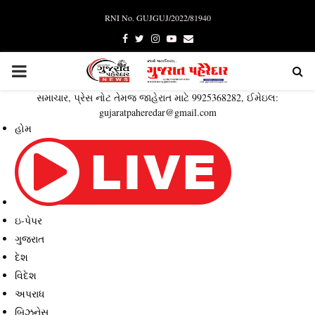
RNI No. GUJGUJ/2022/81940
Facebook
Twitter
Instagram
Youtube
Email
PRIMARY
સમાચાર, પ્રેસ નોટ તેમજ જાહેરાત માટે 9925368282, ઈમેઇલ:
MENU
gujaratpaheredar@gmail.com
હોમ
ઇ-પેપર
ગુજરાત
દેશ
વિદેશ
અપરાધ
બિઝનેસ