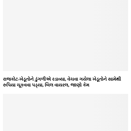
રાજકોટ-ખેડૂતોને ડુંગળીએ રડાવ્યા, વેચવા ગયેલા ખેડૂતોને સામેથી
રુપિયા ચૂકવવા પડ્યા, બિલ વાયરલ, જાણો કેમ