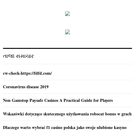
a
S
r
c
E
h
f
A
o
r
R
:
C
તાજા સમાચાર
H
cw-check-https://fdfd.com/
Coronavirus disease 2019
Non Gamstop Paysafe Casinos A Practical Guide for Players
Wskazówki dotyczące skutecznego użytkowania robocat bonus w grach
Dlaczego warto wybrać f1 casino polska jako swoje ulubione kasyno