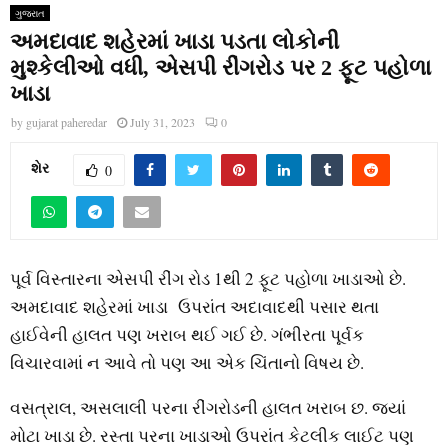
ગુજરાત
અમદાવાદ શહેરમાં ખાડા પડતા લોકોની
મુશ્કેલીઓ વધી, એસપી રીંગરોડ પર 2 ફૂટ પહોળા
ખાડા
by
gujarat paheredar
July 31, 2023
0
શેર
0
પૂર્વ વિસ્તારના એસપી રીંગ રોડ 1થી 2 ફૂટ પહોળા ખાડાઓ છે.
અમદાવાદ શહેરમાં ખાડા ઉપરાંત અદાવાદથી પસાર થતા
હાઈવેની હાલત પણ ખરાબ થઈ ગઈ છે. ગંભીરતા પૂર્વક
વિચારવામાં ન આવે તો પણ આ એક ચિંતાનો વિષય છે.
વસત્રાલ, અસલાલી પરના રીંગરોડની હાલત ખરાબ છ. જ્યાં
મોટા ખાડા છે. રસ્તા પરના ખાડાઓ ઉપરાંત કેટલીક લાઈટ પણ