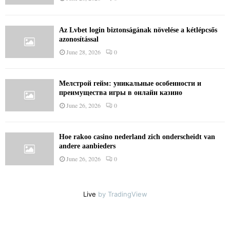
Az Lvbet login biztonságának növelése a kétlépcsős
azonosítással
June 28, 2026
0
Мелстрой гейм: уникальные особенности и
преимущества игры в онлайн казино
June 26, 2026
0
Hoe rakoo casino nederland zich onderscheidt van
andere aanbieders
June 26, 2026
0
Live
by TradingView