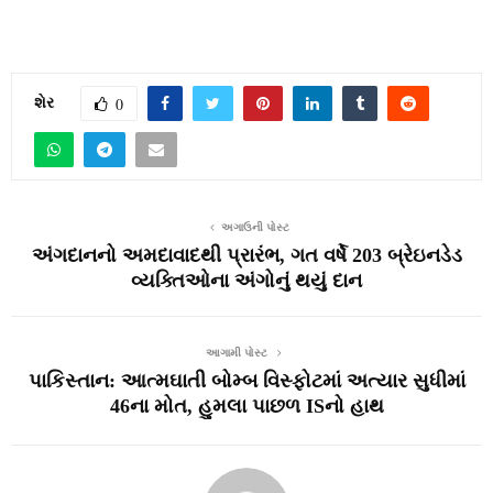
શેર
0
અગાઉની પોસ્ટ
અંગદાનનો અમદાવાદથી પ્રારંભ, ગત વર્ષે 203 બ્રેઇનડેડ
વ્યક્તિઓના અંગોનું થયું દાન
આગામી પોસ્ટ
પાકિસ્તાન: આત્મઘાતી બોમ્બ વિસ્ફોટમાં અત્યાર સુધીમાં
46ના મોત, હુમલા પાછળ ISનો હાથ