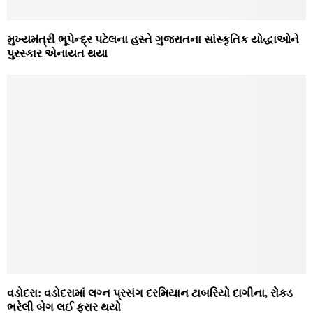
મુખ્યમંત્રી ભૂપેન્દ્ર પટેલના હસ્તે ગુજરાતના સાંસ્કૃતિક યોદ્ધાઓને
પુરસ્કાર એનાયત થયા
વડોદરા: વડોદરામાં લગ્ન પ્રસંગ દરમિયાન ટાબરિયો દાગીના, રોકડ
ભરેલી બેગ લઈ ફરાર થયો