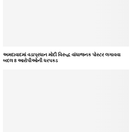
અમદાવાદમાં વડાપ્રધાન મોદી વિરુદ્ધ વાંધાજનક પોસ્ટર લગાવવા
બદલ 8 આરોપીઓની ધરપકડ