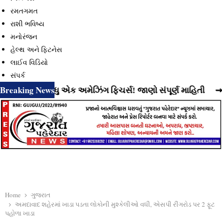
રમતગમત
રાશી ભવિષ્ય
મનોરંજન
હેલ્થ અને ફિટનેસ
લાઈવ વિડિયો
સંપર્ક
Breaking News
હ્યું છે વધુ એક અમેઝિંગ ફિચર્સ! જાણો સંપૂર્ણ માહિતી
⇝ Insta
Home
ગુજરાત
અમદાવાદ શહેરમાં ખાડા પડતા લોકોની મુશ્કેલીઓ વધી, એસપી રીંગરોડ પર 2 ફૂટ
પહોળા ખાડા