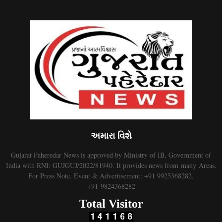
અમારા વિશે
Gujarat Paheredar News is approved by Ministry of IB, Government of
India with RNI: GUJGUJ/2022/81940. It provides news from many Areas.
For Press Note, Event & Advertisement: +91 9925368282,
+91 9824368282
Total Visitor