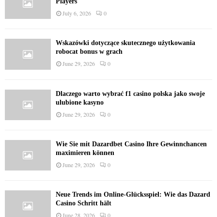
Players
July 6, 2026
0
Wskazówki dotyczące skutecznego użytkowania
robocat bonus w grach
June 29, 2026
0
Dlaczego warto wybrać f1 casino polska jako swoje
ulubione kasyno
June 29, 2026
0
Wie Sie mit Dazardbet Casino Ihre Gewinnchancen
maximieren können
June 29, 2026
0
Neue Trends im Online-Glücksspiel: Wie das Dazard
Casino Schritt hält
June 28, 2026
0