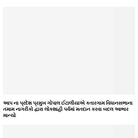
આપ ના પ્રદેશ પ્રમુખ ગોપાલ ઈટાલીયાએ કતારગામ વિધાનસભાના
તમામ નાગરીકો દ્વારા લોકશાહી પર્વમાં મતદાન કરવા બદલ આભાર
માન્યો