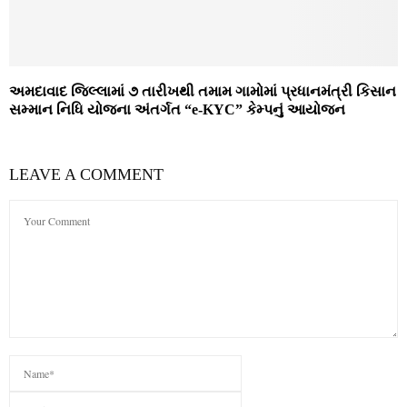
અમદાવાદ જિલ્લામાં ૭ તારીખથી તમામ ગામોમાં પ્રધાનમંત્રી કિસાન
સમ્માન નિધિ યોજના અંતર્ગત “e-KYC” કેમ્પનું આયોજન
LEAVE A COMMENT