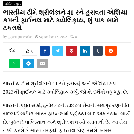
બ્રેકિંગ ન્યુઝ
ભારતીય ટીમે શ્રીલંકાને 41 રને હરાવતા એશિયા
કપની ફાઈનલ માટે ક્વોલિફાય, શું પાક સામે
ટકરાશે
by
gujarat paheredar
September 13, 2023
0
શેર
0
ભારતીય ટીમે શ્રીલંકાને 41 રને હરાવ્યું અને એશિયા કપ
2023ની ફાઈનલ માટે ક્વોલિફાય કર્યું. જો કે, દર્શકો વધુ ખૂશ છે.
ભારતની જીત સાથે, ટૂર્નામેન્ટની ટાઇટલ મેચની સમગ્ર રણનીતિ
બદલાઈ ગઈ છે. ભારત ફાઇનલમાં પહોંચ્યા બાદ એક સ્થાન બાકી
છે. બુધવારે પાકિસ્તાન અને શ્રીલંકા વચ્ચે રમાવાની છે. આ મેચ
નક્કી કરશે કે ભારત તરફથી ફાઈનલ કોણ રમશે. બાબર