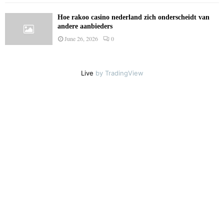
Hoe rakoo casino nederland zich onderscheidt van
andere aanbieders
June 26, 2026
0
Live
by TradingView