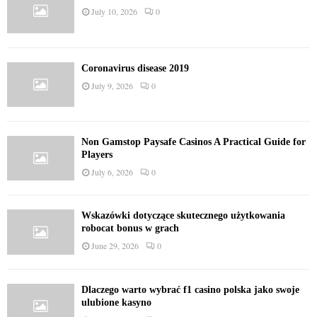
July 10, 2026
0
Coronavirus disease 2019
July 9, 2026
0
Non Gamstop Paysafe Casinos A Practical Guide for
Players
July 6, 2026
0
Wskazówki dotyczące skutecznego użytkowania
robocat bonus w grach
June 29, 2026
0
Dlaczego warto wybrać f1 casino polska jako swoje
ulubione kasyno