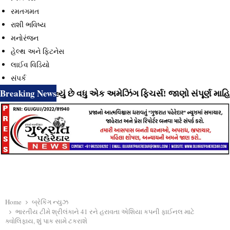
રમતગમત
રાશી ભવિષ્ય
મનોરંજન
હેલ્થ અને ફિટનેસ
લાઈવ વિડિયો
સંપર્ક
Breaking News
 લાવી રહ્યું છે વધુ એક અમેઝિંગ ફિચર્સ! જાણો સંપૂર્ણ માહિતી
Home
બ્રેકિંગ ન્યુઝ
ભારતીય ટીમે શ્રીલંકાને 41 રને હરાવતા એશિયા કપની ફાઈનલ માટે
ક્વોલિફાય, શું પાક સામે ટકરાશે