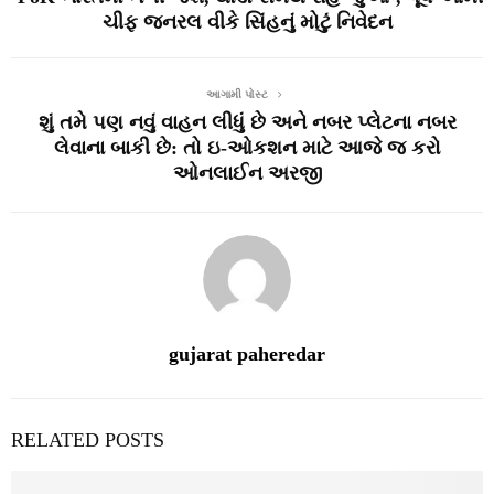
ચીફ જનરલ વીકે સિંહનું મોટું નિવેદન
આગામી પોસ્ટ
શું તમે પણ નવું વાહન લીધું છે અને નબર પ્લેટના નબર
લેવાના બાકી છે: તો ઇ-ઓકશન માટે આજે જ કરો
ઓનલાઈન અરજી
gujarat paheredar
RELATED POSTS