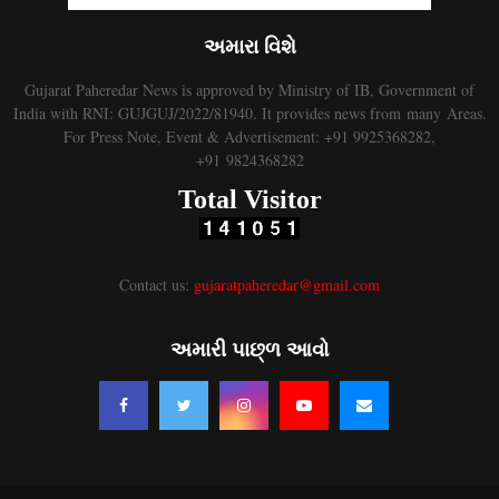
અમારા વિશે
Gujarat Paheredar News is approved by Ministry of IB, Government of
India with RNI: GUJGUJ/2022/81940. It provides news from many Areas.
For Press Note, Event & Advertisement: +91 9925368282,
+91 9824368282
Total Visitor
Contact us:
gujaratpaheredar@gmail.com
અમારી પાછ્ળ આવો