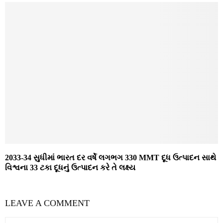
2033-34 સુધીમાં ભારત દર વર્ષે લગભગ 330 MMT દૂધ ઉત્પાદન સાથે
વિશ્વના 33 ટકા દૂધનું ઉત્પાદન કરે તે લક્ષ્ય
LEAVE A COMMENT