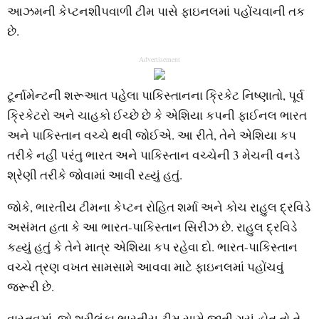
આઝમની કેપ્ટનશીપવાળી ટીમ પાસે ફાઇનલમાં પહોંચવાની તક
છે.
Advertisement
ટૂર્નામેન્ટની શરૂઆત પહેલા પાકિસ્તાનના ક્રિકેટ નિષ્ણાતો, પૂર્વ
ક્રિકેટરો અને ચાહકો ઈચ્છે છે કે એશિયા કપની ફાઈનલ ભારત
અને પાકિસ્તાન વચ્ચે થવી જોઈએ. આ રીતે, તેને એશિયા કપ
તરીકે નહીં પરંતુ ભારત અને પાકિસ્તાન વચ્ચેની 3 મેચની વનડે
શ્રેણી તરીકે જોવામાં આવી રહ્યું હતું.
જોકે, ભારતીય ટીમના કેપ્ટન રોહિત શર્મા અને કોચ રાહુલ દ્રવિડે
અસંમત હતા કે આ ભારત-પાકિસ્તાન સિરીઝ છે. રાહુલ દ્રવિડે
કહ્યું હતું કે તેને માત્ર એશિયા કપ રહેવા દો. ભારત-પાકિસ્તાન
વચ્ચે ત્રણ વખત સામસામે આવવા માટે ફાઇનલમાં પહોંચવું
જરૂરી છે.
વાસ્તવમાં, જો શ્રીલંકા ભારતીય ટીમ સામે જીતી ગયું હોત તો તે