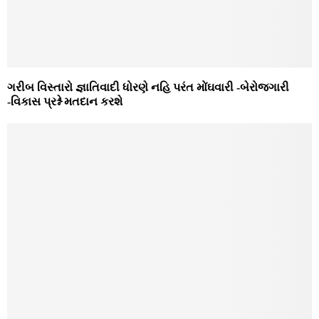
ગરીબ વિસ્તારો જ્ઞાતિવાદી ધોરણે નહિ પરંત મોંઘવારી -બેરોજગારી
-વિકાસ પ્રશ્ને મતદાન કરશે