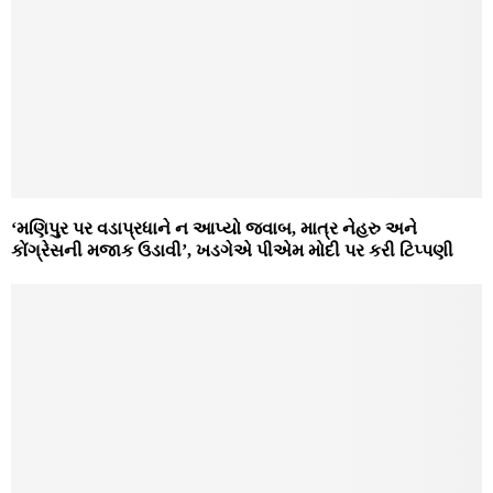
‘મણિપુર પર વડાપ્રધાને ન આપ્યો જવાબ, માત્ર નેહરુ અને
કોંગ્રેસની મજાક ઉડાવી’, ખડગેએ પીએમ મોદી પર કરી ટિપ્પણી