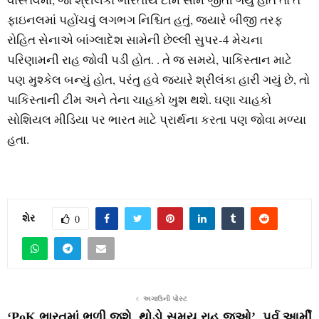
ફાઇનલમાં પહોંચવું લગભગ નિશ્ચિત હતું, જ્યારે બીજી તરફ
રોહિત સેનાએ બાંગ્લાદેશ સામેની છેલ્લી સુપર-4 મેચના
પરિણામની રાહ જોવી પડી હોત. . તે જ સમયે, પાકિસ્તાન માટે
પણ મુશ્કેલ બન્યું હોત, પરંતુ હવે જ્યારે શ્રીલંકા હારી ગયું છે, તો
પાકિસ્તાની ટીમ અને તેના ચાહકો ખુશ થશે. ઘણા ચાહકો
સોશિયલ મીડિયા પર ભારત માટે પ્રાર્થના કરતા પણ જોવા મળ્યા
હતા.
શેર
0
અગાઉની પોસ્ટ
‘PoK ભારતમાં ભળી જશે, થોડો સમય રાહ જુઓ’, પૂર્વ આર્મી