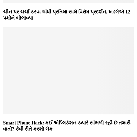
ચીન પર ચર્ચા કરવા ગાંધી પ્રતિમા સામે વિરોધ પ્રદર્શન, ખડગેએ 12
પક્ષોને બોલાવ્યા
Smart Phone Hack: કઈ એપ્લિકેશન ક્યારે સાંભળી રહી છે તમારી
વાતો? કેવી રીતે કરશો ચેક