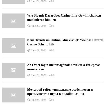
June 29, 2026
0
Wie Sie mit Dazardbet Casino Ihre Gewinnchancen
maximieren können
June 29, 2026
0
Neue Trends im Online-Glücksspiel: Wie das Dazard
Casino Schritt hält
June 28, 2026
0
Az Lvbet login biztonságának növelése a kétlépcsős
azonosítással
June 28, 2026
0
Мелстрой гейм: уникальные особенности и
преимущества игры в онлайн казино
June 26, 2026
0