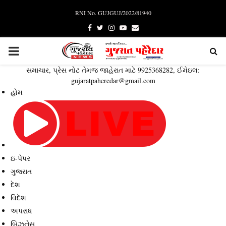
RNI No. GUJGUJ/2022/81940
Facebook
Twitter
Instagram
Youtube
Email
PRIMARY
સમાચાર, પ્રેસ નોટ તેમજ જાહેરાત માટે 9925368282, ઈમેઇલ:
MENU
gujaratpaheredar@gmail.com
હોમ
ઇ-પેપર
ગુજરાત
દેશ
વિદેશ
અપરાધ
બિઝનેસ