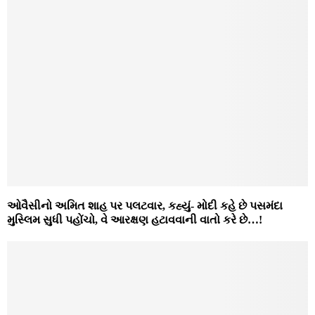
ઓવૈસીનો અમિત શાહ પર પલટવાર, કહ્યું- મોદી કહે છે પસમંદા
મુસ્લિમ સુધી પહોંચો, વે આરક્ષણ હટાવવાની વાતો કરે છે…!