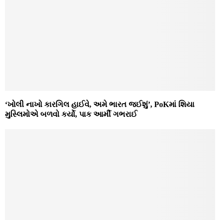
‘ખોલી નાખો કારગિલ હાઈવે, અમે ભારત જઈશું’, PoKમાં શિયા
મુસ્લિમોએ બળવો કર્યો, પાક આર્મી ગભરાઈ