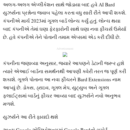
અલગ-અલગ એપ્લીકેશન સાથે જોડાયા બાદ હવે AI Bard
યુઝર્સના પ્રશ્નોના જવાબ પહેલા કરતા વધુ સારી રીતે આપી શકશે.
કંપનીએ માર્ચ 2023માં ગૂગલ બાર્ડ લોન્ચ કર્યું હતું. લોન્ચ થયા
બાદ કંપનીએ તેમાં ઘણા ફેરફારોની સાથે ઘણા નવા ફીચર્સ ઉમેર્યા
છે. હવે કંપનીએ તેને પોતાની તમામ એપ્સમાં એડ કરી દીધી છે.
Advertisement
કંપનીના જણાવ્યા અનુસાર, જ્યારે આપણને ડેટાની જરૂર હશે
ત્યારે એઆઈ બાર્ડના સમર્થનથી આપણી ક્વેરી તરત જ પૂર્ણ કરી
શકાશે. ગૂગલે પોતાના આ નવા ફીચરને Bard Extensions નામ
આપ્યું છે. ડોક્સ, ડ્રાઇવ, ગૂગલ મેપ, યુટ્યુબ અને ગૂગલ
ફ્લાઈટ્સમાં બાર્ડનું ફીચર આવ્યા બાદ યુઝર્સને નવો અનુભવ
મળશે.
યુઝર્સને આ રીતે ફાયદો થશે
અન્ય Google એપ્લિકેશન્સમાં Google Bardનો સપોર્ટ