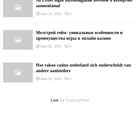
Az Lvbet login biztonságának növelése a kétlépcsős
azonosítással
June 28, 2026
0
Мелстрой гейм: уникальные особенности и
преимущества игры в онлайн казино
June 26, 2026
0
Hoe rakoo casino nederland zich onderscheidt van
andere aanbieders
June 26, 2026
0
Live
by TradingView