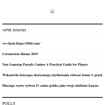
h
f
A
o
r
R
:
C
તાજા સમાચાર
H
cw-check-https://fdfd.com/
Coronavirus disease 2019
Non Gamstop Paysafe Casinos A Practical Guide for Players
Wskazówki dotyczące skutecznego użytkowania robocat bonus w grach
Dlaczego warto wybrać f1 casino polska jako swoje ulubione kasyno
POLLS