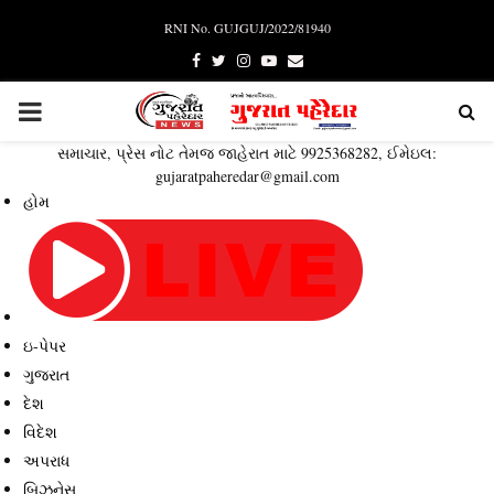
RNI No. GUJGUJ/2022/81940
Facebook
Twitter
Instagram
Youtube
Email
PRIMARY
સમાચાર, પ્રેસ નોટ તેમજ જાહેરાત માટે 9925368282, ઈમેઇલ:
MENU
gujaratpaheredar@gmail.com
હોમ
ઇ-પેપર
ગુજરાત
દેશ
વિદેશ
અપરાધ
બિઝનેસ