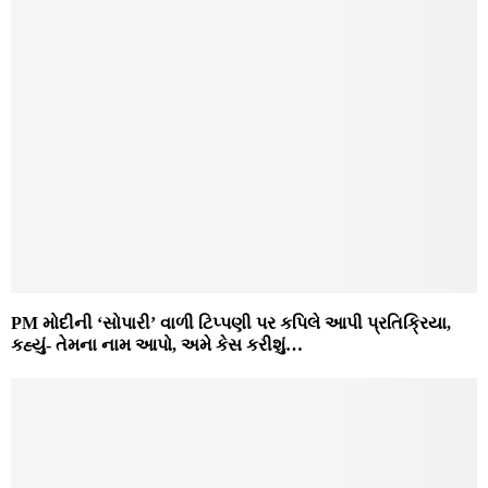
PM મોદીની ‘સોપારી’ વાળી ટિપ્પણી પર કપિલે આપી પ્રતિક્રિયા,
કહ્યું- તેમના નામ આપો, અમે કેસ કરીશું…