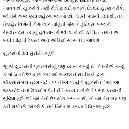
આવવાથી યુઝર્સને ઘણી રીતે ફાયદો થવાનો છે. ઉદાહરણ તરીકે,
જો તમે અજાણ્યા શહેરમાં જાઓ છો, તો AI બાર્ડની મદદથી, તમે
તે શહેર વિશેની વિગતવાર માહિતી જેમ કે હોટેલ્સ, બજારો,
રેસ્ટોરન્ટ્સ, ત્યાંનું હવામાન મેળવી શકો છો. AI Bart તમને આ
બધી માહિતી ટેક્સ્ટ અને ઑડિયો સ્વરૂપમાં આપશે.
યુઝર્સનો ડેટા સુરક્ષિત રહેશે
ગૂગલે યુઝર્સની પ્રાઈવસીનું પણ ધ્યાન રાખ્યું છે. કંપનીએ કહ્યું
કે જે ડેટાનો ઉપયોગ કરવામાં આવશે તે સમીક્ષકો દ્વારા
ઍક્સેસિબલ રહેશે નહીં. કંપનીએ કહ્યું કે યુઝર્સને તેઓ આ
એક્સ્ટેંશનનો ઉપયોગ કેવી રીતે કરવા માગે છે તે પસંદ કરવાની
સુવિધા હશે. જો તમે તેનો ઉપયોગ કરતા નથી, તો તમે તેને બંધ પણ
કરી શકો છો, એટલે કે, તેને ડિસેબલ કરવાનો વિકલ્પ હશે.