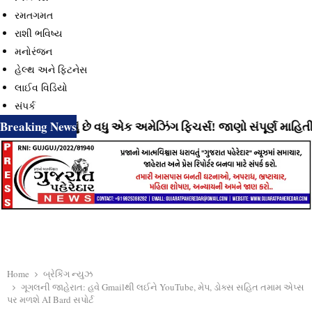
રમતગમત
રાશી ભવિષ્ય
મનોરંજન
હેલ્થ અને ફિટનેસ
લાઈવ વિડિયો
સંપર્ક
Breaking News
વી રહ્યું છે વધુ એક અમેઝિંગ ફિચર્સ! જાણો સંપૂર્ણ માહિતી
⇝ I
Home
બ્રેકિંગ ન્યુઝ
ગૂગલની જાહેરાત: હવે Gmailથી લઈને YouTube, મેપ, ડોક્સ સહિત તમામ એપ્સ
પર મળશે AI Bard સપોર્ટ