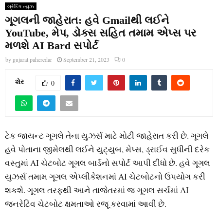
બ્રેકિંગ ન્યુઝ
ગૂગલની જાહેરાત: હવે Gmailથી લઈને
YouTube, મેપ, ડોક્સ સહિત તમામ એપ્સ પર
મળશે AI Bard સપોર્ટ
by
gujarat paheredar
September 21, 2023
0
શેર
0
ટેક જાયન્ટ ગૂગલે તેના યુઝર્સ માટે મોટી જાહેરાત કરી છે. ગૂગલે
હવે પોતાના જીમેલથી લઈને યુટ્યુબ, મેપ્સ, ડ્રાઈવ સુધીની દરેક
વસ્તુમાં AI ચેટબોટ ગૂગલ બાર્ડનો સપોર્ટ આપી દીધો છે. હવે ગૂગલ
યુઝર્સ તમામ ગૂગલ એપ્લીકેશનમાં AI ચેટબોટનો ઉપયોગ કરી
શકશે. ગૂગલ તરફથી આને તાજેતરમાં જ ગૂગલ સર્ચમાં AI
જનરેટિવ ચેટબોટ ક્ષમતાઓ રજૂ કરવામાં આવી છે.