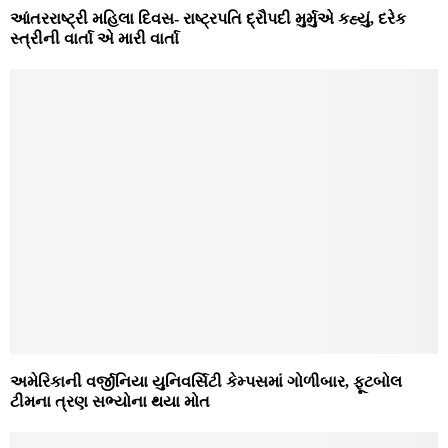
આંતરરાષ્ટ્રી મહિલા દિવસ- રાષ્ટ્રપતિ દ્રૌપદી મુર્મુએ કહ્યું, દરેક
સ્ત્રીની વાર્તા એ મારી વાર્તા
અમેરિકાની વર્જીનિયા યુનિવર્સિટી કેમ્પસમાં ગોળીબાર, ફૂટબોલ
ટીમના ત્રણ સભ્યોના થયા મોત