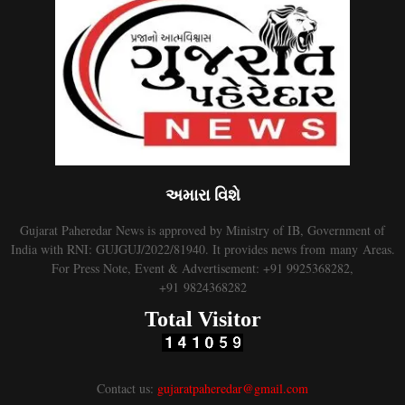
અમારા વિશે
Gujarat Paheredar News is approved by Ministry of IB, Government of
India with RNI: GUJGUJ/2022/81940. It provides news from many Areas.
For Press Note, Event & Advertisement: +91 9925368282,
+91 9824368282
Total Visitor
Contact us:
gujaratpaheredar@gmail.com