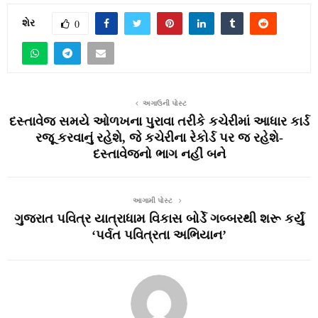
શેર
0
અગાઉની પોસ્ટ
દસ્તાવેજ સમયે ઓળખના પુરાવા તરીકે કચેરીમાં આધાર કાર્ડ
રજૂ કરવાનું રહેશે, જે કચેરીના રેકોર્ડ પર જ રહેશે-
દસ્તાવેજનો ભાગ નહીં બને
આગામી પોસ્ટ
ગુજરાત પવિત્ર યાત્રાધામ વિકાસ બોર્ડે ગબ્બરથી શરૂ કર્યું
‘પર્વત પવિત્રતા અભિયાન’