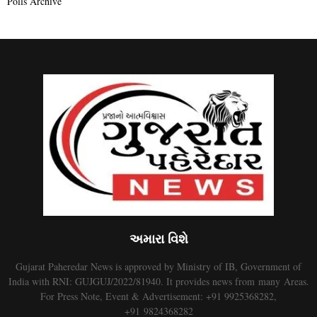
Polls Archive
અમારા વિશે
Gujarat Paheredar News is approved by Ministry of IB, Government of
India with RNI: GUJGUJ/2022/81940. It provides news from many Areas.
For Press Note, Event & Advertisement: +91 9925368282,
+91 9824368282