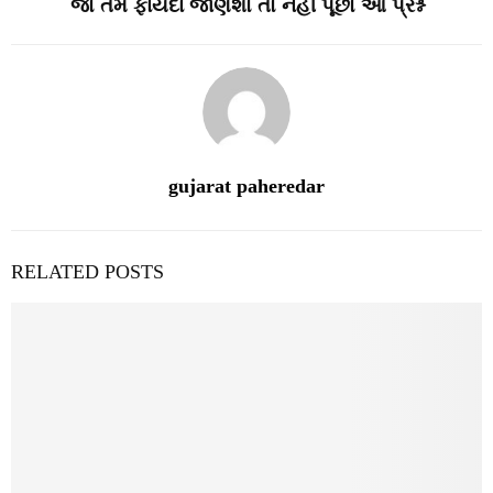
જો તમે ફાયદા જાણશો તો નહીં પૂછો આ પ્રશ્ન
gujarat paheredar
RELATED POSTS