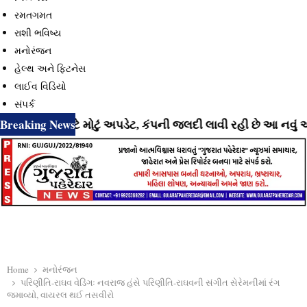
રમતગમત
રાશી ભવિષ્ય
મનોરંજન
હેલ્થ અને ફિટનેસ
લાઈવ વિડિયો
સંપર્ક
Breaking News
ાઓ માટે મોટું અપડેટ, કંપની જલદી લાવી રહી છે આ નવું અને અન
Home
મનોરંજન
પરિણીતિ-રાઘવ વેડિંગઃ નવરાજ હંસે પરિણીતિ-રાઘવની સંગીત સેરેમનીમાં રંગ
જમાવ્યો, વાયરલ થઈ તસવીરો