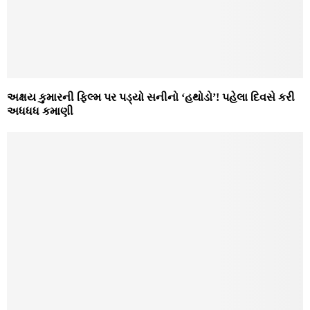
અક્ષય કુમારની ફિલ્મ પર પડ્યો સનીનો ‘હથોડો’! પહેલા દિવસે કરી
અધધધ કમાણી