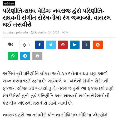
મનોરંજન
પરિણીતિ-રાઘવ વેડિંગઃ નવરાજ હંસે પરિણીતિ-
રાઘવની સંગીત સેરેમનીમાં રંગ જમાવ્યો, વાયરલ
થઈ તસવીરો
by
gujarat paheredar
September 24, 2023
0
શેર
0
અભિનેત્રી પરિણીતિ ચોપરા અને AAP નેતા રાઘવ ચઢ્ઢા આજે
લગ્ન કરવા જઈ રહ્યા છે. ગઈકાલે આ બંનેનો સંગીત સેરેમની
ફંકશન યોજવામાં આવ્યો હતો. નવરાજ હંસે આ ફંક્શનમાં ઘણો
રંગ ઉમેર્યો હતો. હવે પરિણીતિ અને રાઘવની સંગીત સેરેમનીની
કેટલીક અંદરની તસવીરો સામે આવી છે.
નવરાજ હંસે આ તસવીરો પોતાના સોશિયલ મીડિયા પ્લેટફોર્મ