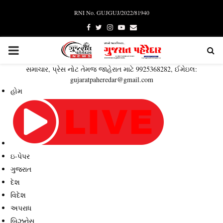
RNI No. GUJGUJ/2022/81940
Facebook
Twitter
Instagram
Youtube
Email
PRIMARY
સમાચાર, પ્રેસ નોટ તેમજ જાહેરાત માટે 9925368282, ઈમેઇલ:
MENU
gujaratpaheredar@gmail.com
હોમ
ઇ-પેપર
ગુજરાત
દેશ
વિદેશ
અપરાધ
બિઝનેસ