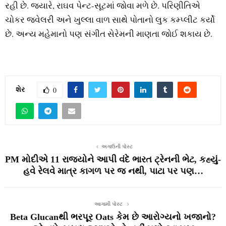
રહી છે. જ્યારે, રાઘવ પેન્ટ-સૂટમાં જોવા મળે છે. પરિણીતિએ
ચોકર જ્વેલરી અને ખુલ્લા વાળ સાથે પોતાનો લુક કમ્પ્લીટ કર્યો
છે. અન્ય મહેમાનો પણ સંગીત સેરેમની માણતા જોઈ શકાય છે.
શેર
0
અગાઉની પોસ્ટ
PM મોદીએ 11 રાજ્યોને આપી વંદે ભારત ટ્રેનની ભેટ, કહ્યું-
હવે રેલવે માત્ર કાગળ પર જ નથી, પાટા પર પણ…
આગામી પોસ્ટ
Beta Glucanથી ભરપૂર Oats કેમ છે આરોગ્યનો ખજાનો?