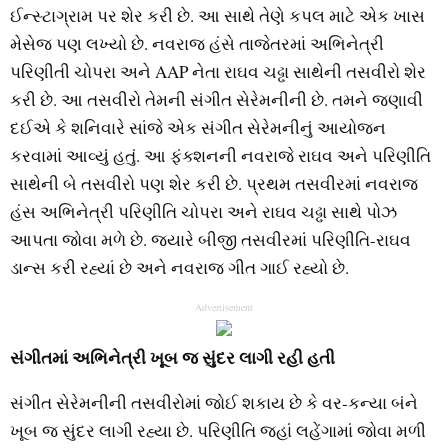
ઈન્સ્ટાગ્રામ પર શેર કરી છે. આ સાથે તેણે કપલ માટે એક ખાસ
મેસેજ પણ લખ્યો છે. નવરાજ હંસે તાજેતરમાં અભિનેત્રી
પરિણીતી ચોપરા અને AAP નેતા રાઘવ ચઢ્ઢા સાથેની તસવીરો શેર
કરી છે. આ તસવીરો તેમની સંગીત સેરેમનીની છે. તમને જણાવી
દઈએ કે શનિવારે સાંજે એક સંગીત સેરેમનીનું આયોજન
કરવામાં આવ્યું હતું. આ ફંક્શનની નવરાજે રાઘવ અને પરિણીતિ
સાથેની બે તસવીરો પણ શેર કરી છે. પ્રથમ તસવીરમાં નવરાજ
હંસ અભિનેત્રી પરિણીતિ ચોપરા અને રાઘવ ચઢ્ઢા સાથે પોઝ
આપતા જોવા મળે છે. જ્યારે બીજી તસવીરમાં પરિણીતિ-રાઘવ
ડાન્સ કરી રહ્યાં છે અને નવરાજ ગીત ગાઈ રહ્યો છે.
Advertisement
સંગીતમાં અભિનેત્રી ખૂબ જ સુંદર લાગી રહી હતી
સંગીત સેરેમનીની તસવીરોમાં જોઈ શકાય છે કે વર-કન્યા બંને
ખૂબ જ સુંદર લાગી રહ્યા છે. પરિણીતિ જહાં લહેંગામાં જોવા મળી