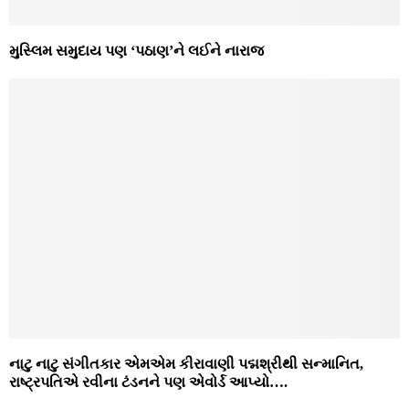
મુસ્લિમ સમુદાય પણ ‘પઠાણ’ને લઈને નારાજ
નાટુ નાટુ સંગીતકાર એમએમ કીરાવાણી પદ્મશ્રીથી સન્માનિત,
રાષ્ટ્રપતિએ રવીના ટંડનને પણ એવોર્ડ આપ્યો….