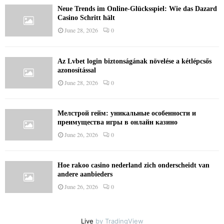
Neue Trends im Online-Glücksspiel: Wie das Dazard
Casino Schritt hält
June 28, 2026
0
Az Lvbet login biztonságának növelése a kétlépcsős
azonosítással
June 28, 2026
0
Мелстрой гейм: уникальные особенности и
преимущества игры в онлайн казино
June 26, 2026
0
Hoe rakoo casino nederland zich onderscheidt van
andere aanbieders
June 26, 2026
0
Live
by TradingView