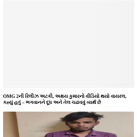
OMG 2ની રિલીઝ અટકી, અક્ષય કુમારનો વીડિયો થયો વાયરલ,
કહ્યું હતું – ભગવાનને દૂધ અને તેલ ચઢાવવું વ્યર્થ છે