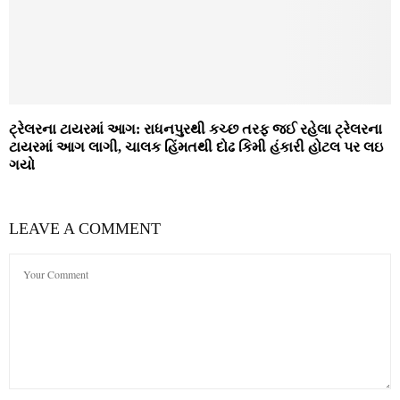
ટ્રેલરના ટાયરમાં આગ: રાધનપુરથી કચ્છ તરફ જઈ રહેલા ટ્રેલરના
ટાયરમાં આગ લાગી, ચાલક હિંમતથી દોઢ કિમી હંકારી હોટલ પર લઇ
ગયો
LEAVE A COMMENT