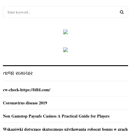
S
e
a
S
r
c
E
h
f
A
o
r
R
:
C
તાજા સમાચાર
H
cw-check-https://fdfd.com/
Coronavirus disease 2019
Non Gamstop Paysafe Casinos A Practical Guide for Players
Wskazówki dotyczące skutecznego użytkowania robocat bonus w grach