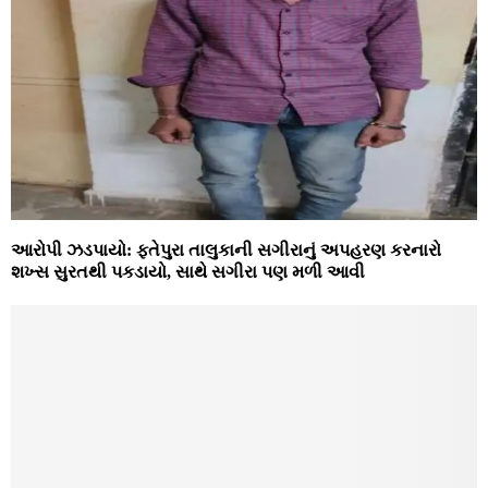
આરોપી ઝડપાયો: ફતેપુરા તાલુકાની સગીરાનું અપહરણ કરનારો
શખ્સ સુરતથી પકડાયો, સાથે સગીરા પણ મળી આવી