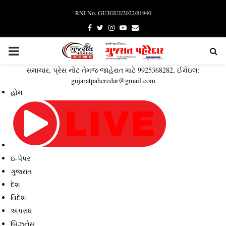
RNI No. GUJGUJ/2022/81940
Facebook
Twitter
Instagram
Youtube
Email
PRIMARY
સમાચાર, પ્રેસ નોટ તેમજ જાહેરાત માટે 9925368282, ઈમેઇલ:
MENU
gujaratpaheredar@gmail.com
હોમ
ઇ-પેપર
ગુજરાત
દેશ
વિદેશ
અપરાધ
બિઝનેસ