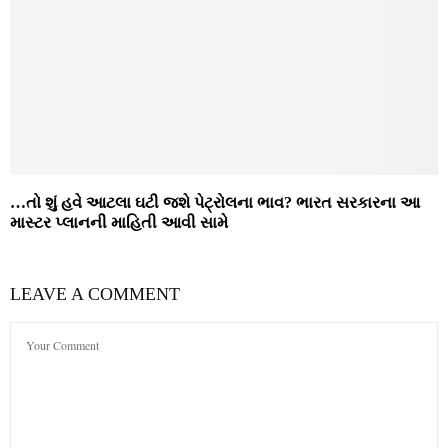
…તો શું હવે આટલા ઘટી જશે પેટ્રોલના ભાવ? ભારત સરકારના આ
માસ્ટર પ્લાનની માહિતી આવી સામે
LEAVE A COMMENT