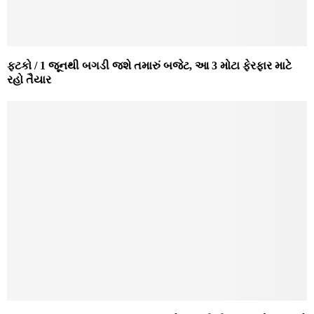
ફટકો / 1 જૂનથી બગડી જશે તમારું બજેટ, આ 3 મોટા ફેરફાર માટે
રહો તૈયાર