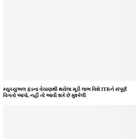
મ્યુચ્યુઅલ ફંડના વેચાણથી થયેલા મૂડી લાભ વિશે ITRને સંપૂર્ણ
વિગતો આપો, નહીં તો આવી શકે છે મુશ્કેલી