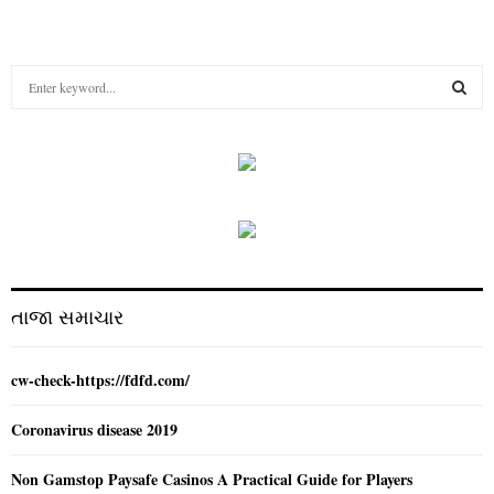
S
e
a
S
r
c
E
h
f
A
o
r
R
:
C
તાજા સમાચાર
H
cw-check-https://fdfd.com/
Coronavirus disease 2019
Non Gamstop Paysafe Casinos A Practical Guide for Players