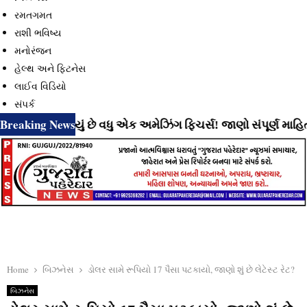
રમતગમત
રાશી ભવિષ્ય
મનોરંજન
હેલ્થ અને ફિટનેસ
લાઈવ વિડિયો
સંપર્ક
Breaking News
લાવી રહ્યું છે વધુ એક અમેઝિંગ ફિચર્સ! જાણો સંપૂર્ણ માહિતી
⇝
Home
બિઝનેસ
ડોલર સામે રૂપિયો 17 પૈસા પટકાયો, જાણો શું છે લેટેસ્ટ રેટ?
બિઝનેસ