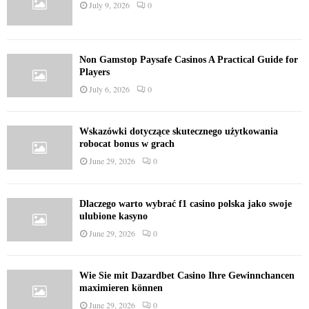
July 9, 2026
0
Non Gamstop Paysafe Casinos A Practical Guide for
Players
July 6, 2026
0
Wskazówki dotyczące skutecznego użytkowania
robocat bonus w grach
June 29, 2026
0
Dlaczego warto wybrać f1 casino polska jako swoje
ulubione kasyno
June 29, 2026
0
Wie Sie mit Dazardbet Casino Ihre Gewinnchancen
maximieren können
June 29, 2026
0