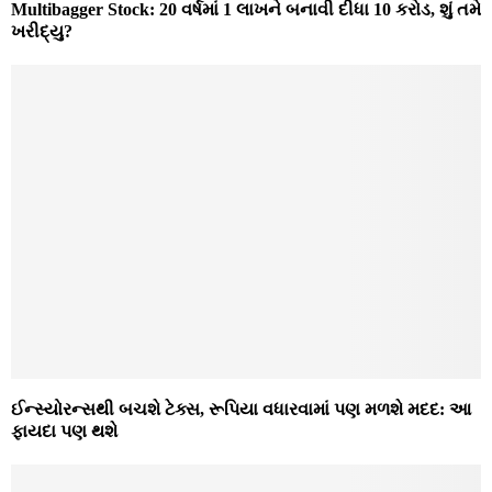
Multibagger Stock: 20 વર્ષમાં 1 લાખને બનાવી દીધા 10 કરોડ, શું તમે
ખરીદ્યુ?
ઈન્સ્યોરન્સથી બચશે ટેક્સ, રૂપિયા વધારવામાં પણ મળશે મદદ: આ
ફાયદા પણ થશે