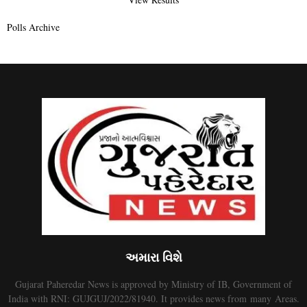
Polls Archive
અમારા વિશે
Gujarat Paheredar News is approved by Ministry of IB, Government of
India with RNI: GUJGUJ/2022/81940. It provides news from many Areas.