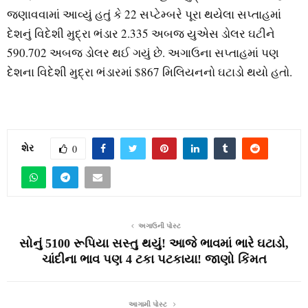
જણાવવામાં આવ્યું હતું કે 22 સપ્ટેમ્બરે પૂરા થયેલા સપ્તાહમાં
દેશનું વિદેશી મુદ્રા ભંડાર 2.335 અબજ યુએસ ડોલર ઘટીને
590.702 અબજ ડોલર થઈ ગયું છે. અગાઉના સપ્તાહમાં પણ
દેશના વિદેશી મુદ્રા ભંડારમાં $867 મિલિયનનો ઘટાડો થયો હતો.
શેર
0
અગાઉની પોસ્ટ
સોનું 5100 રૂપિયા સસ્તુ થયું! આજે ભાવમાં ભારે ઘટાડો,
ચાંદીના ભાવ પણ 4 ટકા પટકાયા! જાણો કિંમત
આગામી પોસ્ટ