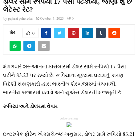
ડોલર સામે રૂપિયો 17 પૈસા પટકાયો, જાણો શું છે
લેટેસ્ટ રેટ?
by
gujarat paheredar
October 3, 2023
0
શેર
0
મંગળવારે શરૂઆતના કારોબારમાં ડોલર સામે રૂપિયો 17 પૈસા
ઘટીને 83.23 પર રહ્યો છે. રૂપિયાના મૂલ્યમાં ઘટાડાનું કારણ
વિદેશી રોકાણકારો દ્વારા ભારતીય શેરબજારમાં વેચવાલી,
ભારતીય બજારમાં ઘટાડો અને યુએસ ડોલરની મજબૂતી છે.
રૂપિયા અને ડોલરમાં વેપાર
Advertisement
ઇન્ટરબેંક ફોરેન એક્સચેન્જ અનુસાર, ડોલર સામે રૂપિયો 83.21