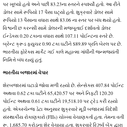
પર ખૂલ્યો હતો અને પછી 83.23ના સ્તરને સ્પર્શ્યો હતો. આ રીતે
ડોલર સામે રૂપિયો 17 પૈસા ઘટ્યો હતો. શુક્રવારે ડોલર સામે
રૂપિયો 13 પૈસાના વધારા સાથે 83.06 ના સ્તર પર બંધ થયો હતો.
વિશ્વની છ કરન્સી સામે ડોલરની મજબૂતાઈ દર્શાવતો ડોલર
ઈન્ડેક્સ 0.20 ટકાના વધારા સાથે 107.11 પોઈન્ટના સ્તરે છે.
બ્રેન્ટ ક્રૂડ ફ્યુચર 0.90 ટકા ઘટીને $89.89 પ્રતિ બેરલ પર છે.
ભારતીય ફોરેક્સ માર્કેટ ગઈ કાલે મહાત્મા ગાંધીની જન્મજયંતી
નિમિત્તે બંધ રહ્યું હતું.
ભારતીય બજારમાં વેપાર
શેરબજારમાં ઘટાડો જોવા મળી રહ્યો છે. સેન્સેક્સ 407.84 પોઈન્ટ
અથવા 0.62 ટકા ઘટીને 65,420.57 પર અને નિફ્ટી 120.20
પોઈન્ટ અથવા 0.61 ટકા ઘટીને 19,518.10 પર ટ્રેડ કરી રહ્યો
હતો. એક્સ્ચેન્જ ડેટા અનુસાર શુક્રવારે મૂડી બજારમાં વિદેશી
સંસ્થાકીય રોકાણકારો (FIIs) ચોખ્ખા વેચાણકર્તા હતા. તેમના વતી
રૂ. 1,685.70 કરોડના શેર વેચાયા હતા. શુક્રવારે રિઝર્વ બેંક દ્વારા