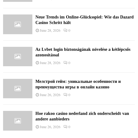
Neue Trends im Online-Glücksspiel: Wie das Dazard
Casino Schritt hält
June 28, 2026
0
Az Lvbet login biztonságának növelése a kétlépcsős
azonosítással
June 28, 2026
0
Мелстрой гейм: уникальные особенности и
преимущества игры в онлайн казино
June 26, 2026
0
Hoe rakoo casino nederland zich onderscheidt van
andere aanbieders
June 26, 2026
0