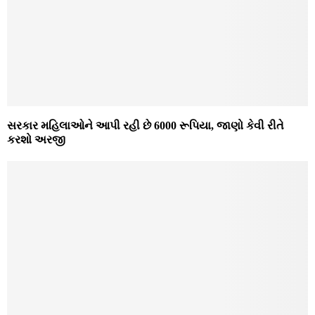
સરકાર મહિલાઓને આપી રહી છે 6000 રૂપિયા, જાણો કેવી રીતે
કરશો અરજી