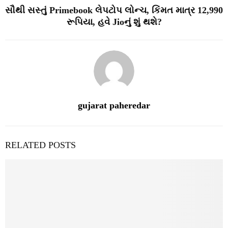
સૌથી સસ્તું Primebook લેપટોપ લોન્ચ, કિંમત માત્ર 12,990
રૂપિયા, હવે Jioનું શું થશે?
gujarat paheredar
RELATED POSTS