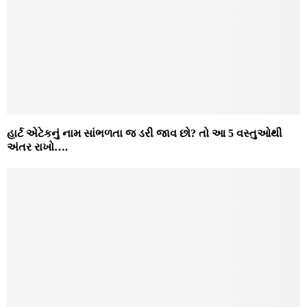
હાર્ટ એટેકનું નામ સાંભળતા જ ડરી જાવ છો? તો આ 5 વસ્તુઓથી
અંતર રાખો….