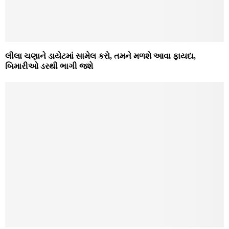
લીલા ચણાને ડાયેટમાં સામેલ કરો, તમને મળશે આવા ફાયદા,
બિમારીઓ ડરથી ભાગી જશે