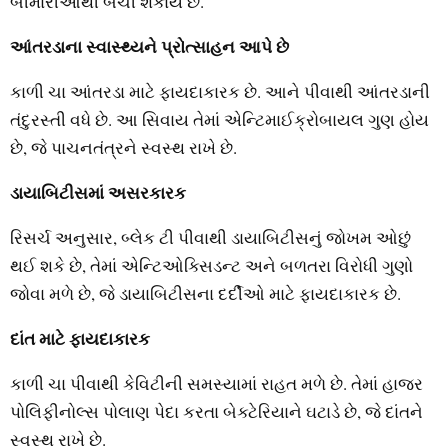
બીમારીઓથી બચી શકાય છે.
આંતરડાના સ્વાસ્થ્યને પ્રોત્સાહન આપે છે
કાળી ચા આંતરડા માટે ફાયદાકારક છે. આને પીવાથી આંતરડાની
તંદુરસ્તી વધે છે. આ સિવાય તેમાં એન્ટિમાઈક્રોબાયલ ગુણ હોય
છે, જે પાચનતંત્રને સ્વસ્થ રાખે છે.
ડાયાબિટીસમાં અસરકારક
રિસર્ચ અનુસાર, બ્લેક ટી પીવાથી ડાયાબિટીસનું જોખમ ઓછું
થઈ શકે છે, તેમાં એન્ટિઓક્સિડન્ટ અને બળતરા વિરોધી ગુણો
જોવા મળે છે, જે ડાયાબિટીસના દર્દીઓ માટે ફાયદાકારક છે.
દાંત માટે ફાયદાકારક
કાળી ચા પીવાથી કેવિટીની સમસ્યામાં રાહત મળે છે. તેમાં હાજર
પોલિફીનોલ્સ પોલાણ પેદા કરતા બેક્ટેરિયાને ઘટાડે છે, જે દાંતને
સ્વસ્થ રાખે છે.