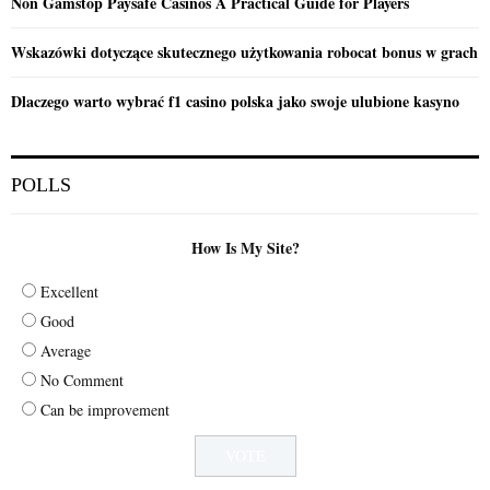
Non Gamstop Paysafe Casinos A Practical Guide for Players
Wskazówki dotyczące skutecznego użytkowania robocat bonus w grach
Dlaczego warto wybrać f1 casino polska jako swoje ulubione kasyno
POLLS
How Is My Site?
Excellent
Good
Average
No Comment
Can be improvement