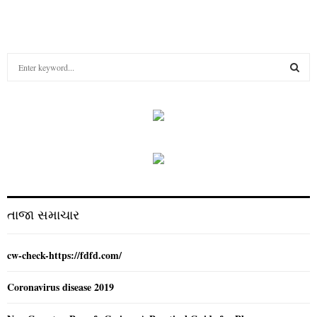
S
e
a
S
r
c
E
h
f
A
o
r
R
:
C
તાજા સમાચાર
H
cw-check-https://fdfd.com/
Coronavirus disease 2019