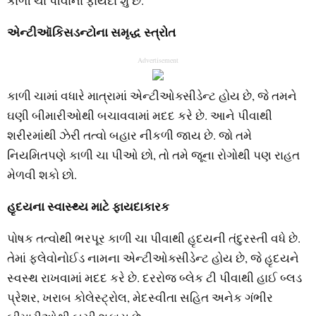
કાળી ચા પીવાના ફાયદા શું છે.
એન્ટીઑકિસડન્ટોના સમૃદ્ધ સ્ત્રોત
Advertisement
કાળી ચામાં વધારે માત્રામાં એન્ટીઓક્સીડેન્ટ હોય છે, જે તમને
ઘણી બીમારીઓથી બચાવવામાં મદદ કરે છે. આને પીવાથી
શરીરમાંથી ઝેરી તત્વો બહાર નીકળી જાય છે. જો તમે
નિયમિતપણે કાળી ચા પીઓ છો, તો તમે જૂના રોગોથી પણ રાહત
મેળવી શકો છો.
હૃદયના સ્વાસ્થ્ય માટે ફાયદાકારક
પોષક તત્વોથી ભરપૂર કાળી ચા પીવાથી હૃદયની તંદુરસ્તી વધે છે.
તેમાં ફ્લેવોનોઈડ નામના એન્ટીઓક્સીડેન્ટ હોય છે, જે હૃદયને
સ્વસ્થ રાખવામાં મદદ કરે છે. દરરોજ બ્લેક ટી પીવાથી હાઈ બ્લડ
પ્રેશર, ખરાબ કોલેસ્ટ્રોલ, મેદસ્વીતા સહિત અનેક ગંભીર