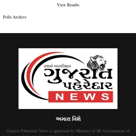
View Results
Polls Archive
અમારા વિશે
Gujarat Paheredar News is approved by Ministry of IB, Government of