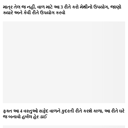
માત્ર તેલ જ નહીં, વાળ માટે આ 3 રીતે કરો મેથીનો ઉપયોગ, જાણો
ક્યારે અને કેવી રીતે ઉપયોગ કરવો
ફક્ત આ 4 વસ્તુઓ સફેદ વાળને કુદરતી રીતે કરશે કાળા, આ રીતે ઘરે
જ બનાવો હર્બલ હેર ડાઈ