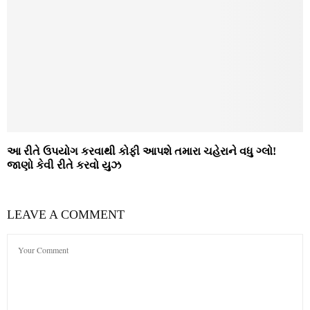
આ રીતે ઉપયોગ કરવાથી કોફી આપશે તમારા ચહેરાને વધુ ગ્લો!
જાણો કેવી રીતે કરવો યુઝ
LEAVE A COMMENT