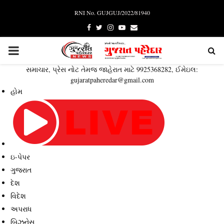
RNI No. GUJGUJ/2022/81940
Facebook
Twitter
Instagram
Youtube
Email
PRIMARY
સમાચાર, પ્રેસ નોટ તેમજ જાહેરાત માટે 9925368282, ઈમેઇલ:
MENU
gujaratpaheredar@gmail.com
હોમ
ઇ-પેપર
ગુજરાત
દેશ
વિદેશ
અપરાધ
બિઝનેસ