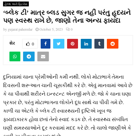
હેલ્થ અને ફિટનેસ
‘બ્લેક ટી’ માત્ર બ્લડ સુગર જ નહીં પરંતુ હૃદયને
પણ સ્વસ્થ રાખે છે, જાણો તેના અન્ય ફાયદા
by
gujarat paheredar
October 5, 2023
0
શેર
0
દુનિયામાં ચાના પ્રેમીઓની કમી નથી. લોકો મોટાભાગે તેમના
દિવસની શરૂઆત ચાની ચૂસકીથી કરે છે. એવું માનવામાં આવે છે
કે ચા પીવાથી શરીરને ઇન્સ્ટન્ટ એનર્જી મળે છે. જો કે ચાના ઘણા
પ્રકાર છે, પરંતુ મોટાભાગના લોકોને દૂધ સાથે ચા પીવી ગમે છે.
કાળી ચા એટલે કે બ્લેક ટી સ્વાસ્થ્યની દૃષ્ટિએ ખૂબ જ
ફાયદાકારક હોવા છતાં તેનો સ્વાદ કડક છે. તે સ્વાસ્થ્ય સંબંધિત
ઘણી સમસ્યાઓને દૂર કરવામાં મદદ કરે છે. તો ચાલો જાણીએ કે