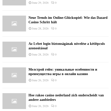
June 29, 2026
0
Neue Trends im Online-Glücksspiel: Wie das Dazard
Casino Schritt hält
June 28, 2026
0
Az Lvbet login biztonságának növelése a kétlépcsős
azonosítással
June 28, 2026
0
Мелстрой гейм: уникальные особенности и
преимущества игры в онлайн казино
June 26, 2026
0
Hoe rakoo casino nederland zich onderscheidt van
andere aanbieders
June 26, 2026
0