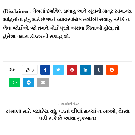
(Disclaimer: લેખમાં દર્શાવેલ સલાહ અને સૂચનો માત્ર સામાન્ય
માહિતીના હેતુ માટે છે અને વ્યાવસાયિક તબીબી સલાહ તરીકે ન
લેવા જોઈએ. જો તમને કોઈ પ્રશ્નો અથવા ચિંતાઓ હોય, તો
હંમેશા તમારા ડૉક્ટરની સલાહ લો.)
શેર
0
અગાઉની પોસ્ટ
મસાલા માટે ક્યારેય વધુ પડતાં લીલાં મરચાં ન ખાઓ, વેઠવા
પડી શકે છે આવા નુકસાન!