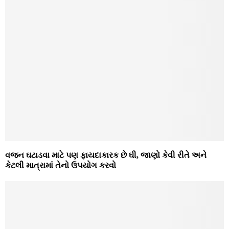
વજન ઘટાડવા માટે પણ ફાયદાકારક છે ઘી, જાણો કેવી રીતે અને
કેટલી માત્રામાં તેનો ઉપયોગ કરવો