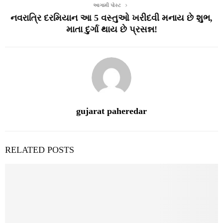
આગામી પોસ્ટ
નવરાત્રિ દરમિયાન આ 5 વસ્તુઓ ખરીદવી મનાય છે શુભ,
માતા દુર્ગા થાય છે પ્રસન્ન!
gujarat paheredar
RELATED POSTS