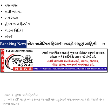
રમતગમત
રાશી ભવિષ્ય
મનોરંજન
હેલ્થ અને ફિટનેસ
લાઈવ વિડિયો
સંપર્ક
Breaking News
યું છે વધુ એક અમેઝિંગ ફિચર્સ! જાણો સંપૂર્ણ માહિતી
⇝ Instagr
Home
હેલ્થ અને ફિટનેસ
‘બ્લેક ટી’ માત્ર બ્લડ સુગર જ નહીં પરંતુ હૃદયને પણ સ્વસ્થ રાખે છે, જાણો તેના
અન્ય ફાયદા