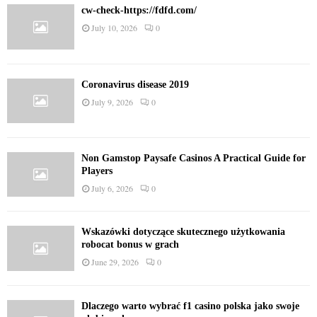
cw-check-https://fdfd.com/
July 10, 2026
0
Coronavirus disease 2019
July 9, 2026
0
Non Gamstop Paysafe Casinos A Practical Guide for
Players
July 6, 2026
0
Wskazówki dotyczące skutecznego użytkowania
robocat bonus w grach
June 29, 2026
0
Dlaczego warto wybrać f1 casino polska jako swoje