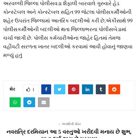
અરવલ્લી જિલ્લા પોલીસવડા શૈફાલી બારવાલે ગુરુવારે હેડ
કોન્સ્ટેબલ અને કોન્સ્ટેબલ સહિત 99 જેટલા પોલીસકર્મીઓની
શહેર ઉપરાંત જિલ્લામાં આતંરિક બદલીઓ કરી છે,એકીસાથે 99
પોલીસકર્મીઓની બદલીઓ થતા જિલ્લાભરના પોલીસબેડામાં
ચર્ચા જાગી છે. પોલીસ કર્મચારીઓના જાહેર હિતમાં તેમજ
વહીવટી સરળતા ખાતર બદલીઓ કરવામાં આવી હોવાનું જાણવા
મળ્યું હતું
શેર
1
અગાઉની પોસ્ટ
નવરાત્રિ દરમિયાન આ 5 વસ્તુઓ ખરીદવી મનાય છે શુભ,