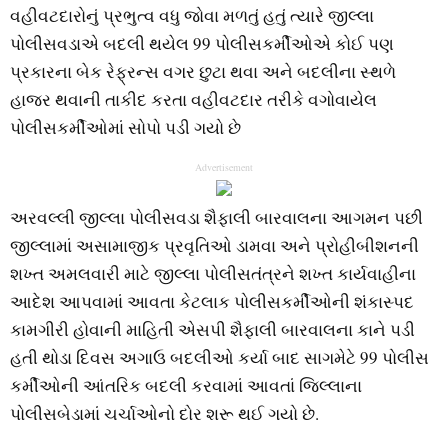
વહીવટદારોનું પ્રભુત્વ વધુ જોવા મળતું હતું ત્યારે જીલ્લા
પોલીસવડાએ બદલી થયેલ 99 પોલીસકર્મીઓએ કોઈ પણ
પ્રકારના બેક રેફ્રન્સ વગર છુટા થવા અને બદલીના સ્થળે
હાજર થવાની તાકીદ કરતા વહીવટદાર તરીકે વગોવાયેલ
પોલીસકર્મીઓમાં સોપો પડી ગયો છે
Advertisement
અરવલ્લી જીલ્લા પોલીસવડા શૈફાલી બારવાલના આગમન પછી
જીલ્લામાં અસામાજીક પ્રવૃતિઓ ડામવા અને પ્રોહીબીશનની
શખ્ત અમલવારી માટે જીલ્લા પોલીસતંત્રને શખ્ત કાર્યવાહીના
આદેશ આપવામાં આવતા કેટલાક પોલીસકર્મીઓની શંકાસ્પદ
કામગીરી હોવાની માહિતી એસપી શૈફાલી બારવાલના કાને પડી
હતી થોડા દિવસ અગાઉ બદલીઓ કર્યા બાદ સાગમેટે 99 પોલીસ
કર્મીઓની આંતરિક બદલી કરવામાં આવતાં જિલ્લાના
પોલીસબેડામાં ચર્ચાઓનો દોર શરૂ થઈ ગયો છે.