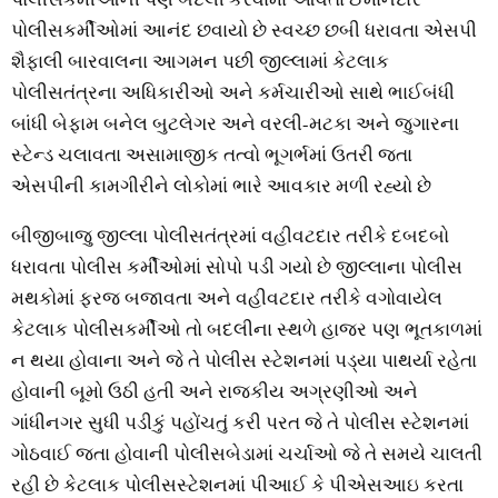
પોલીસકર્મીઓમાં આનંદ છવાયો છે સ્વચ્છ છબી ધરાવતા એસપી
શૈફાલી બારવાલના આગમન પછી જીલ્લામાં કેટલાક
પોલીસતંત્રના અધિકારીઓ અને કર્મચારીઓ સાથે ભાઈબંધી
બાંધી બેફામ બનેલ બુટલેગર અને વરલી-મટકા અને જુગારના
સ્ટેન્ડ ચલાવતા અસામાજીક તત્વો ભૂગર્ભમાં ઉતરી જતા
એસપીની કામગીરીને લોકોમાં ભારે આવકાર મળી રહ્યો છે
બીજીબાજુ જીલ્લા પોલીસતંત્રમાં વહીવટદાર તરીકે દબદબો
ધરાવતા પોલીસ કર્મીઓમાં સોપો પડી ગયો છે જીલ્લાના પોલીસ
મથકોમાં ફરજ બજાવતા અને વહીવટદાર તરીકે વગોવાયેલ
કેટલાક પોલીસકર્મીઓ તો બદલીના સ્થળે હાજર પણ ભૂતકાળમાં
ન થયા હોવાના અને જે તે પોલીસ સ્ટેશનમાં પડ્યા પાથર્યા રહેતા
હોવાની બૂમો ઉઠી હતી અને રાજકીય અગ્રણીઓ અને
ગાંધીનગર સુધી પડીકું પહોંચતું કરી પરત જે તે પોલીસ સ્ટેશનમાં
ગોઠવાઈ જતા હોવાની પોલીસબેડામાં ચર્ચાઓ જે તે સમયે ચાલતી
રહી છે કેટલાક પોલીસસ્ટેશનમાં પીઆઈ કે પીએસઆઇ કરતા