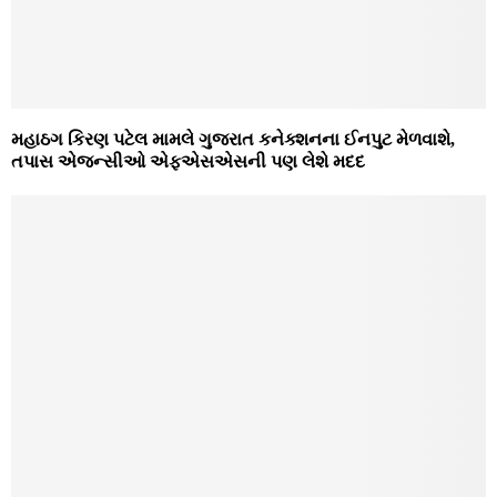
મહાઠગ કિરણ પટેલ મામલે ગુજરાત કનેક્શનના ઈનપુટ મેળવાશે,
તપાસ એજન્સીઓ એફએસએસની પણ લેશે મદદ