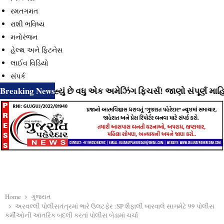
રમતગમત
રાશી ભવિષ્ય
મનોરંજન
હેલ્થ અને ફિટનેસ
લાઈવ વિડિયો
સંપર્ક
Breaking News
 લાવી રહ્યું છે વધુ એક અમેઝિંગ ફિચર્સ! જાણો સંપૂર્ણ માહિતી
Home
ગુજરાત
અરવલ્લી પોલીસતંત્રમાં ભારે ઉલટફેર :SP શૈફાલી બારવાલે સાગમેટે 99 પોલીસ
કર્મીઓની આંતરિક બદલી કરતાં પોલીસ બેડામાં ચર્ચા