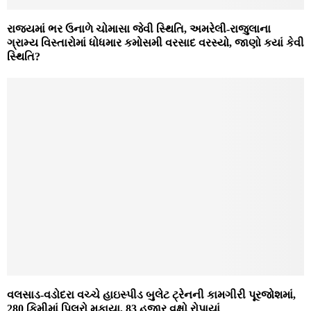
રાજ્યમાં ભર ઉનાળે ચોમાસા જેવી સ્થિતિ, અમરેલી-રાજુલાના
ગ્રામ્ય વિસ્તારોમાં ધોધમાર કમોસમી વરસાદ વરસ્યો, જાણો કયાં કેવી
સ્થિતિ?
વલસાડ-વડોદરા વચ્ચે હાઇસ્પીડ બુલેટ ટ્રેનની કામગીરી પૂરજોશમાં,
280 કિમીમાં પિલરો મુકાયા, 83 હજાર વૃક્ષો રોપાયાં