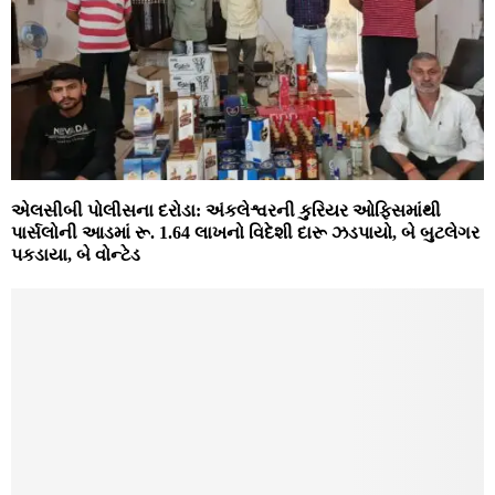
એલસીબી પોલીસના દરોડા: અંકલેશ્વરની કુરિયર ઓફિસમાંથી
પાર્સલોની આડમાં રૂ. 1.64 લાખનો વિદેશી દારૂ ઝડપાયો, બે બુટલેગર
પકડાયા, બે વોન્ટેડ