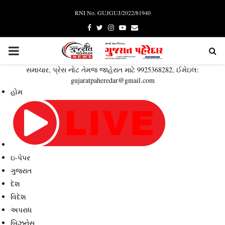
RNI No. GUJGUJ/2022/81940
Facebook
Twitter
Instagram
Youtube
Email
PRIMARY
સમાચાર, પ્રેસ નોટ તેમજ જાહેરાત માટે 9925368282, ઈમેઇલ:
MENU
gujaratpaheredar@gmail.com
હોમ
ઇ-પેપર
ગુજરાત
દેશ
વિદેશ
અપરાધ
બિઝનેસ