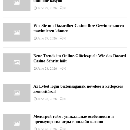
ulubione kasyno
June 29, 2026
0
Wie Sie mit Dazardbet Casino Ihre Gewinnchancen
maximieren können
June 29, 2026
0
Neue Trends im Online-Glücksspiel: Wie das Dazard
Casino Schritt hält
June 28, 2026
0
Az Lvbet login biztonságának növelése a kétlépcsős
azonosítással
June 28, 2026
0
Мелстрой гейм: уникальные особенности и
преимущества игры в онлайн казино
June 26, 2026
0