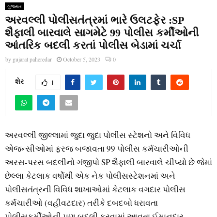
ગુજરાત
અરવલ્લી પોલીસતંત્રમાં ભારે ઉલટફેર :SP
શૈફાલી બારવાલે સાગમેટે 99 પોલીસ કર્મીઓની
આંતરિક બદલી કરતાં પોલીસ બેડામાં ચર્ચા
by
gujarat paheredar
October 5, 2023
0
શેર
1
અરવલ્લી જીલ્લામાં જુદા જુદા પોલીસ સ્ટેશનો અને વિવિધ
એજન્સીઓમાં ફરજ બજાવતા 99 પોલીસ કર્મચારીઓની
અરસ-પરસ બદલીનો ગંજીપો SP શૈફાલી બારવાલે ચીપ્યો છે જેમાં
છેલ્લા કેટલાક વર્ષોથી એક નેક પોલીસસ્ટેશનમાં અને
પોલીસતંત્રની વિવિધ શાખાઓમાં કેટલાક વગદાર પોલીસ
કર્મચારીઓ (વહીવટદાર) તરીકે દબદબો ધરાવતા
પોલીસકર્મીઓની પણ બદલી કરવામાં આવતા ઈમાનદાર