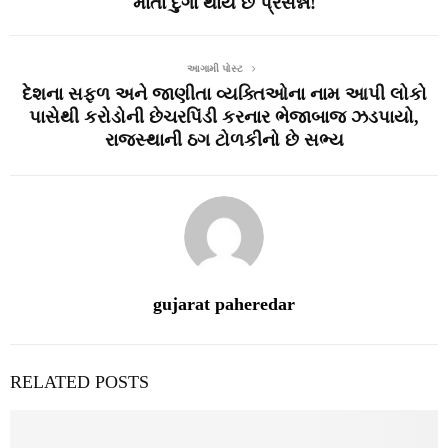
માતા દુર્ગા થાય છે પ્રસન્ન!
આગામી પોસ્ટ
દેશના સફળ અને જાણીતા વ્યક્તિઓના નામ આપી લોકો
પાસેથી કરોડોની છેચરપિંડી કરનાર ભેજાબાજ ઝડપાયો,
રાજસ્થાની ઠગ ટોળકીનો છે સભ્ય
gujarat paheredar
RELATED POSTS