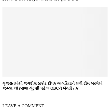
ગુજરાતમાંથી જગદીશ ઠાકોર-દીપક બાબરિયાને મળી ટીમ ખરગેમાં
જગ્યા, લોકસભા ચૂંટણી પહેલા OBCને બેવડી તક
LEAVE A COMMENT