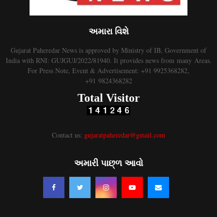
અમારા વિશે
Gujarat Paheredar News is approved by Ministry of IB, Government of
India with RNI: GUJGUJ/2022/81940. It provides news from many Areas.
For Press Note, Event & Advertisement: +91 9925368282,
+91 9824368282
Total Visitor
Contact us:
gujaratpaheredar@gmail.com
અમારી પાછ્ળ આવો