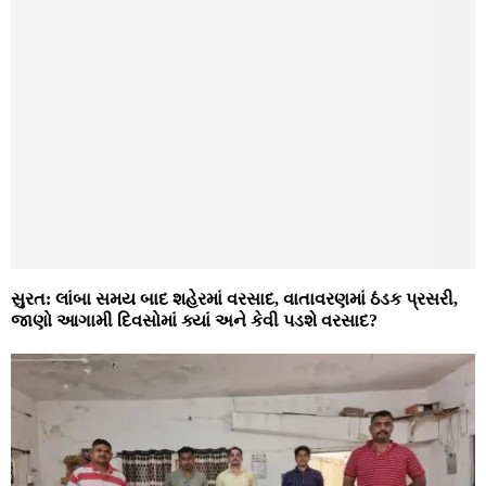
સુરત: લાંબા સમય બાદ શહેરમાં વરસાદ, વાતાવરણમાં ઠંડક પ્રસરી,
જાણો આગામી દિવસોમાં ક્યાં અને કેવી પડશે વરસાદ?