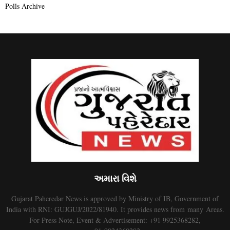
Polls Archive
અમારા વિશે
Gujarat Paheredar News is approved by Ministry of IB, Government of
India with RNI: GUJGUJ/2022/81940. It provides news from many Areas.
For Press Note, Event & Advertisement: +91 9925368282,