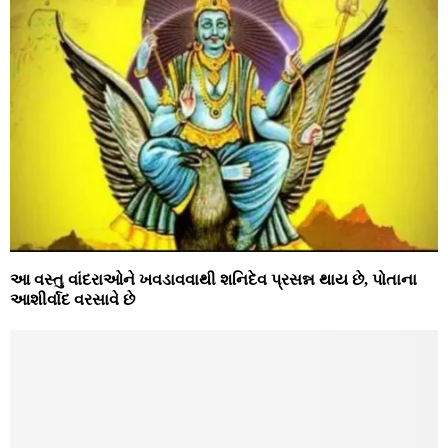
આ વસ્તુ વાંદરાઓને ખવડાવવાથી શનિદેવ પ્રસન્ન થાય છે, પોતાના
આશીર્વાદ વરસાવે છે