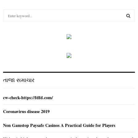
S
e
a
S
r
c
E
h
f
A
o
r
R
:
C
તાજા સમાચાર
H
cw-check-https://fdfd.com/
Coronavirus disease 2019
Non Gamstop Paysafe Casinos A Practical Guide for Players