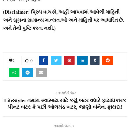
(Disclaimer: પ્રિય વાચકો, અહીં આપવામાં આવેલી માહિતી
અને સૂચના સામાન્ય માન્યતાઓ અને માહિતી પર આધારિત છે.
અમે તેની પુષ્ટિ કરતા નથી.)
શેર
0
અગાઉની પોસ્ટ
LifeStyle: તમારા સ્વાસ્થ્ય માટે કયું બટર વધારે ફાયદાકારક
પીનટ બટર કે પછી ઑલમંડ બટર, જાણો બંનેના ફાયદા!
આગામી પોસ્ટ