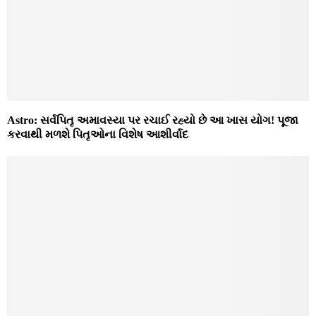
Astro: સર્વપિતૃ અમાવસ્યા પર રચાઈ રહ્યો છે આ ખાસ યોગ! પૂજા
કરવાથી મળશે પિતૃઓના વિશેષ આશીર્વાદ