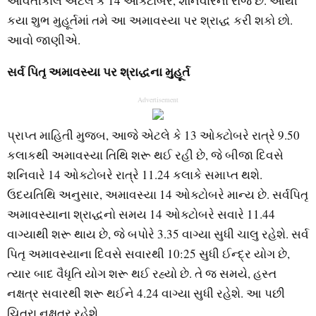
આવતીકાલે એટલે કે 14 ઓક્ટોબર, શનિવારના રોજ છે. આથી
કયા શુભ મુહૂર્તમાં તમે આ અમાવસ્યા પર શ્રાદ્ધ કરી શકો છો.
આવો જાણીએ.
સર્વ પિતૃ અમાવસ્યા પર શ્રાદ્ધના મુહૂર્ત
Advertisement
પ્રાપ્ત માહિતી મુજબ, આજે એટલે કે 13 ઓક્ટોબરે રાત્રે 9.50
કલાકથી અમાવસ્યા તિથિ શરૂ થઈ રહી છે, જે બીજા દિવસે
શનિવારે 14 ઓક્ટોબરે રાત્રે 11.24 કલાકે સમાપ્ત થશે.
ઉદયતિથિ અનુસાર, અમાવસ્યા 14 ઓક્ટોબરે માન્ય છે. સર્વપિતૃ
અમાવસ્યાના શ્રાદ્ધનો સમય 14 ઓક્ટોબરે સવારે 11.44
વાગ્યાથી શરૂ થાય છે, જે બપોરે 3.35 વાગ્યા સુધી ચાલુ રહેશે. સર્વ
પિતૃ અમાવસ્યાના દિવસે સવારથી 10:25 સુધી ઈન્દ્ર યોગ છે,
ત્યાર બાદ વૈધૃતિ યોગ શરૂ થઈ રહ્યો છે. તે જ સમયે, હસ્ત
નક્ષત્ર સવારથી શરૂ થઈને 4.24 વાગ્યા સુધી રહેશે. આ પછી
ચિત્રા નક્ષત્ર રહેશે.