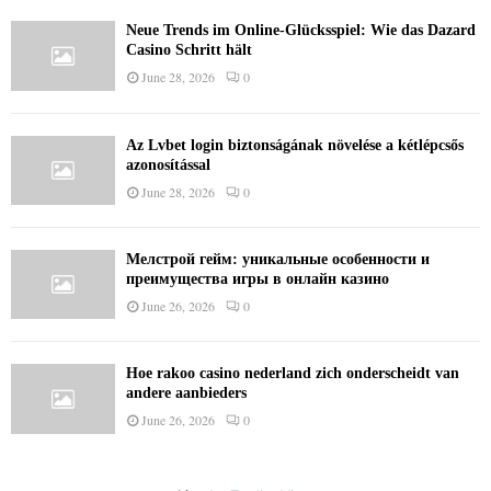
Neue Trends im Online-Glücksspiel: Wie das Dazard
Casino Schritt hält
June 28, 2026
0
Az Lvbet login biztonságának növelése a kétlépcsős
azonosítással
June 28, 2026
0
Мелстрой гейм: уникальные особенности и
преимущества игры в онлайн казино
June 26, 2026
0
Hoe rakoo casino nederland zich onderscheidt van
andere aanbieders
June 26, 2026
0