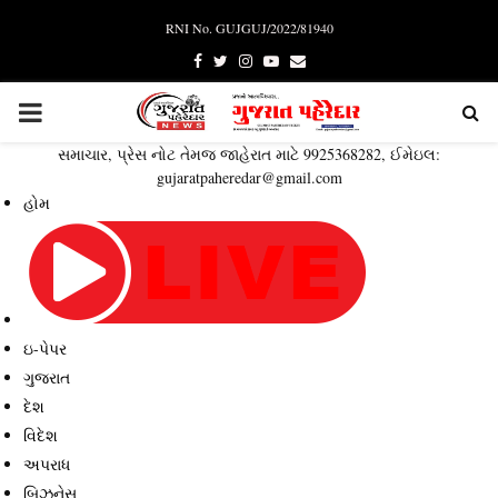
RNI No. GUJGUJ/2022/81940
Facebook
Twitter
Instagram
Youtube
Email
PRIMARY
સમાચાર, પ્રેસ નોટ તેમજ જાહેરાત માટે 9925368282, ઈમેઇલ:
MENU
gujaratpaheredar@gmail.com
હોમ
ઇ-પેપર
ગુજરાત
દેશ
વિદેશ
અપરાધ
બિઝનેસ