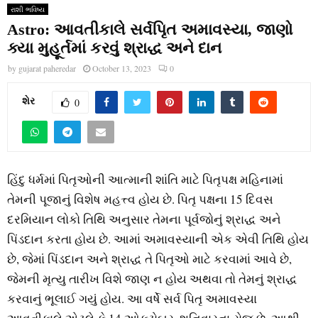
રાશી ભવિષ્ય
Astro: આવતીકાલે સર્વપિૃત અમાવસ્યા, જાણો
ક્યા મુહૂર્તમાં કરવું શ્રાદ્ધ અને દાન
by
gujarat paheredar
October 13, 2023
0
શેર
0
હિંદુ ધર્મમાં પિતૃઓની આત્માની શાંતિ માટે પિતૃપક્ષ મહિનામાં
તેમની પૂજાનું વિશેષ મહત્ત્વ હોય છે. પિતૃ પક્ષના 15 દિવસ
દરમિયાન લોકો તિથિ અનુસાર તેમના પૂર્વજોનું શ્રાદ્ધ અને
પિંડદાન કરતા હોય છે. આમાં અમાવસ્યાની એક એવી તિથિ હોય
છે, જેમાં પિંડદાન અને શ્રાદ્ધ તે પિતૃઓ માટે કરવામાં આવે છે,
જેમની મૃત્યુ તારીખ વિશે જાણ ન હોય અથવા તો તેમનું શ્રાદ્ધ
કરવાનું ભૂલાઈ ગયું હોય. આ વર્ષે સર્વ પિતૃ અમાવસ્યા