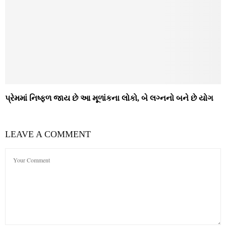
પ્રેમમાં નિષ્ફળ જાય છે આ મૂળાંકના લોકો, બે લગ્નનો બને છે યોગ
LEAVE A COMMENT