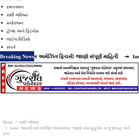
રમતગમત
રાશી ભવિષ્ય
મનોરંજન
હેલ્થ અને ફિટનેસ
લાઈવ વિડિયો
સંપર્ક
Breaking News
 છે વધુ એક અમેઝિંગ ફિચર્સ! જાણો સંપૂર્ણ માહિતી
⇝ Instagram
Home
રાશી ભવિષ્ય
Astro: આવતીકાલે સર્વપિૃત અમાવસ્યા, જાણો ક્યા મુહૂર્તમાં કરવું શ્રાદ્ધ અને
દાન