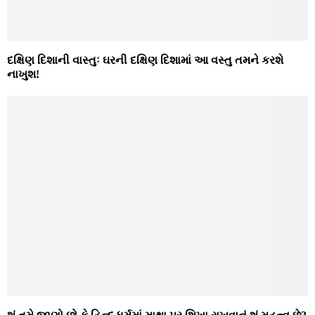
દક્ષિણ દિશાની વાસ્તુઃ ઘરની દક્ષિણ દિશામાં આ વસ્તુ તમને કરશે
નાખુશ!