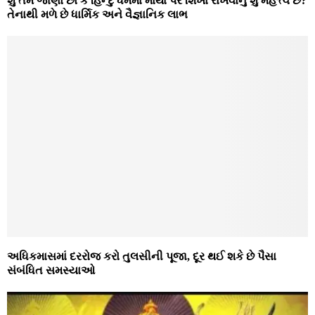
શું તમે જાણો છો કે હિન્દુ ધર્મમાં માથા પર શિખા રાખવાનું શું મહત્ત્વ છે?
તેનાથી મળે છે ધાર્મિક અને વૈજ્ઞાનિક લાભ
અધિકમાસમાં દરરોજ કરો તુલસીની પૂજા, દૂર થઈ શકે છે પૈસા
સંબંધિત સમસ્યાઓ