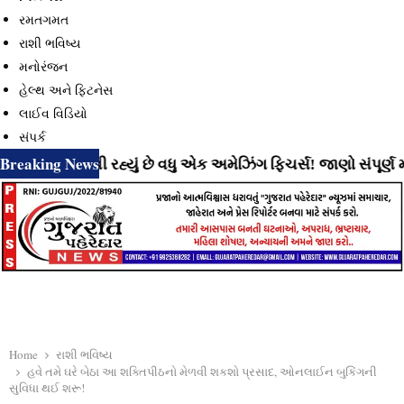
રમતગમત
રાશી ભવિષ્ય
મનોરંજન
હેલ્થ અને ફિટનેસ
લાઈવ વિડિયો
સંપર્ક
Breaking News
ાટે લાવી રહ્યું છે વધુ એક અમેઝિંગ ફિચર્સ! જાણો સંપૂર્ણ માહિતી
Home
રાશી ભવિષ્ય
હવે તમે ઘરે બેઠા આ શક્તિપીઠનો મેળવી શકશો પ્રસાદ, ઓનલાઈન બુકિંગની
સુવિધા થઈ શરૂ!