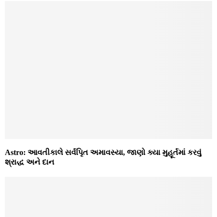
Astro: આવતીકાલે સર્વપિૃત અમાવસ્યા, જાણો ક્યા મુહૂર્તમાં કરવું
શ્રાદ્ધ અને દાન