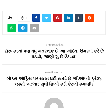
શેર
1
અગાઉની પોસ્ટ
દારૂ કરતાં પણ વધુ ખતરનાક છે આ આદત! ઉંમરમાં કરે છે
ઘટાડો, જાણો શું છે ઉપાય!
આગામી પોસ્ટ
બોક્સ ઓફિસ પર સતત ઘટી રહ્યો છે ‘લીઓ’નો ક્રેઝ,
જાણો અત્યાર સુધી ફિલ્મે કરી કેટલી કમાણી?