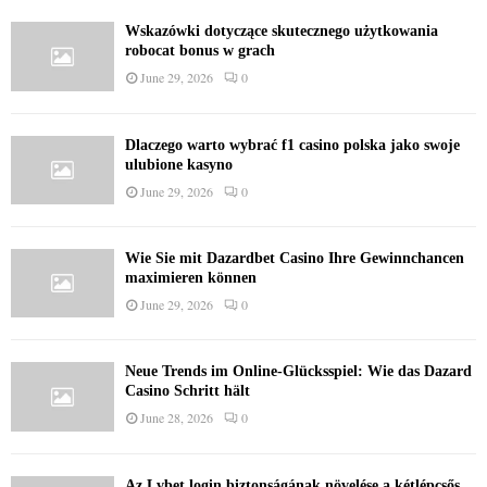
Wskazówki dotyczące skutecznego użytkowania
robocat bonus w grach
June 29, 2026
0
Dlaczego warto wybrać f1 casino polska jako swoje
ulubione kasyno
June 29, 2026
0
Wie Sie mit Dazardbet Casino Ihre Gewinnchancen
maximieren können
June 29, 2026
0
Neue Trends im Online-Glücksspiel: Wie das Dazard
Casino Schritt hält
June 28, 2026
0
Az Lvbet login biztonságának növelése a kétlépcsős