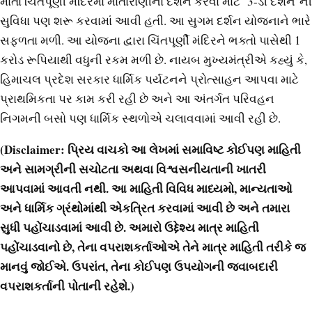
માતા ચિંતપૂર્ણી મંદિરમાં માતારાણીના દર્શન કરવા માટે ‘3-ડી દર્શન’ની
સુવિધા પણ શરૂ કરવામાં આવી હતી. આ સુગમ દર્શન યોજનાને ભારે
સફળતા મળી. આ યોજના દ્વારા ચિંતપૂર્ણી મંદિરને ભક્તો પાસેથી 1
કરોડ રૂપિયાથી વધુની રકમ મળી છે. નાયબ મુખ્યમંત્રીએ કહ્યું કે,
હિમાચલ પ્રદેશ સરકાર ધાર્મિક પર્યટનને પ્રોત્સાહન આપવા માટે
પ્રાથમિકતા પર કામ કરી રહી છે અને આ અંતર્ગત પરિવહન
નિગમની બસો પણ ધાર્મિક સ્થળોએ ચલાવવામાં આવી રહી છે.
(Disclaimer: પ્રિય વાચકો આ લેખમાં સમાવિષ્ટ કોઈપણ માહિતી
અને સામગ્રીની સચોટતા અથવા વિશ્વસનીયતાની ખાતરી
આપવામાં આવતી નથી. આ માહિતી વિવિધ માધ્યમો, માન્યતાઓ
અને ધાર્મિક ગ્રંથોમાંથી એકત્રિત કરવામાં આવી છે અને તમારા
સુધી પહોંચાડવામાં આવી છે. અમારો ઉદ્દેશ્ય માત્ર માહિતી
પહોંચાડવાનો છે, તેના વપરાશકર્તાઓએ તેને માત્ર માહિતી તરીકે જ
માનવું જોઈએ. ઉપરાંત, તેના કોઈપણ ઉપયોગની જવાબદારી
વપરાશકર્તાની પોતાની રહેશે.)