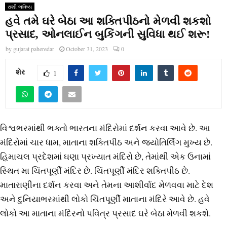
રાશી ભવિષ્ય
હવે તમે ઘરે બેઠા આ શક્તિપીઠનો મેળવી શકશો
પ્રસાદ, ઓનલાઈન બુકિંગની સુવિધા થઈ શરૂ!
by
gujarat paheredar
October 31, 2023
0
શેર
1
વિશ્વભરમાંથી ભક્તો ભારતના મંદિરોમાં દર્શન કરવા આવે છે. આ
મંદિરોમાં ચાર ધામ, માતાના શક્તિપીઠ અને જ્યોતિર્લિંગ મુખ્ય છે.
હિમાચલ પ્રદેશમાં ઘણા પ્રખ્યાત મંદિરો છે, તેમાંથી એક ઉનામાં
સ્થિત મા ચિંતપૂર્ણી મંદિર છે. ચિંતપૂર્ણી મંદિર શક્તિપીઠ છે.
માતારાણીના દર્શન કરવા અને તેમના આશીર્વાદ મેળવવા માટે દેશ
અને દુનિયાભરમાંથી લોકો ચિંતપૂર્ણી માતાના મંદિરે આવે છે. હવે
લોકો આ માતાના મંદિરનો પવિત્ર પ્રસાદ ઘરે બેઠા મેળવી શકશે.