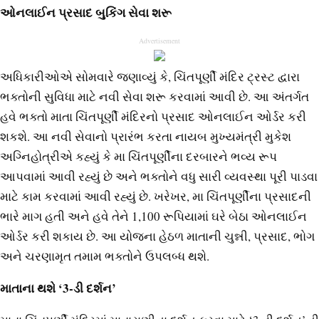
ઓનલાઈન પ્રસાદ બુકિંગ સેવા શરૂ
Advertisement
અધિકારીઓએ સોમવારે જણાવ્યું કે, ચિંતપૂર્ણી મંદિર ટ્રસ્ટ દ્વારા
ભક્તોની સુવિધા માટે નવી સેવા શરૂ કરવામાં આવી છે. આ અંતર્ગત
હવે ભક્તો માતા ચિંતપૂર્ણી મંદિરનો પ્રસાદ ઓનલાઈન ઓર્ડર કરી
શકશે. આ નવી સેવાનો પ્રારંભ કરતા નાયબ મુખ્યમંત્રી મુકેશ
અગ્નિહોત્રીએ કહ્યું કે મા ચિંતપૂર્ણીના દરબારને ભવ્ય રૂપ
આપવામાં આવી રહ્યું છે અને ભક્તોને વધુ સારી વ્યવસ્થા પૂરી પાડવા
માટે કામ કરવામાં આવી રહ્યું છે. ખરેખર, મા ચિંતપૂર્ણીના પ્રસાદની
ભારે માગ હતી અને હવે તેને 1,100 રૂપિયામાં ઘરે બેઠા ઓનલાઈન
ઓર્ડર કરી શકાય છે. આ યોજના હેઠળ માતાની ચુન્ની, પ્રસાદ, ભોગ
અને ચરણામૃત તમામ ભક્તોને ઉપલબ્ધ થશે.
માતાના થશે ‘3-ડી દર્શન’