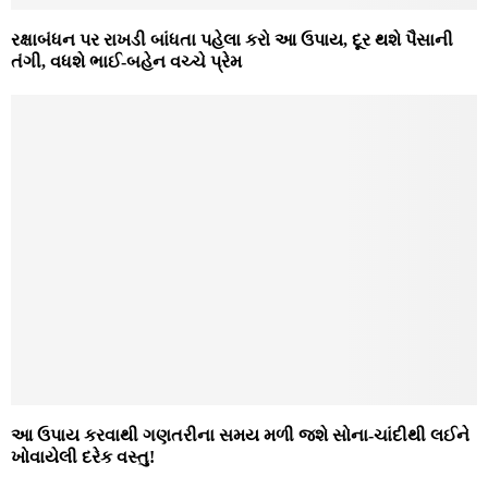
રક્ષાબંધન પર રાખડી બાંધતા પહેલા કરો આ ઉપાય, દૂર થશે પૈસાની
તંગી, વધશે ભાઈ-બહેન વચ્ચે પ્રેમ
આ ઉપાય કરવાથી ગણતરીના સમય મળી જશે સોના-ચાંદીથી લઈને
ખોવાયેલી દરેક વસ્તુ!