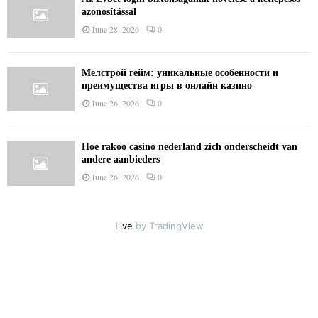
azonosítással
June 28, 2026
0
Мелстрой гейм: уникальные особенности и
преимущества игры в онлайн казино
June 26, 2026
0
Hoe rakoo casino nederland zich onderscheidt van
andere aanbieders
June 26, 2026
0
Live
by TradingView