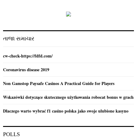
h
f
A
o
r
R
:
C
તાજા સમાચાર
H
cw-check-https://fdfd.com/
Coronavirus disease 2019
Non Gamstop Paysafe Casinos A Practical Guide for Players
Wskazówki dotyczące skutecznego użytkowania robocat bonus w grach
Dlaczego warto wybrać f1 casino polska jako swoje ulubione kasyno
POLLS