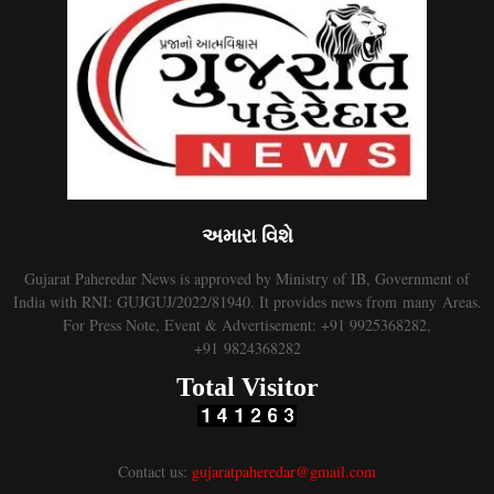
અમારા વિશે
Gujarat Paheredar News is approved by Ministry of IB, Government of
India with RNI: GUJGUJ/2022/81940. It provides news from many Areas.
For Press Note, Event & Advertisement: +91 9925368282,
+91 9824368282
Total Visitor
Contact us:
gujaratpaheredar@gmail.com