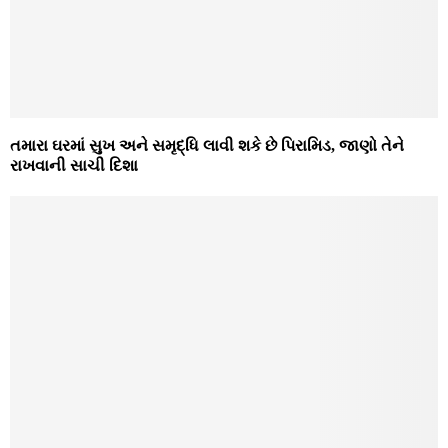
તમારા ઘરમાં સુખ અને સમૃદ્ધિ લાવી શકે છે પિરામિડ, જાણો તેને
રાખવાની સાચી દિશા