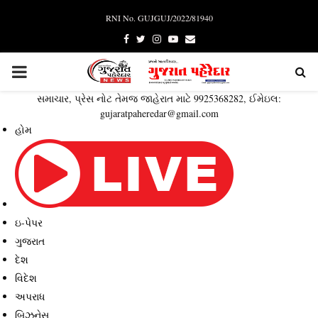
RNI No. GUJGUJ/2022/81940
Facebook
Twitter
Instagram
Youtube
Email
PRIMARY
સમાચાર, પ્રેસ નોટ તેમજ જાહેરાત માટે 9925368282, ઈમેઇલ:
MENU
gujaratpaheredar@gmail.com
હોમ
ઇ-પેપર
ગુજરાત
દેશ
વિદેશ
અપરાધ
બિઝનેસ