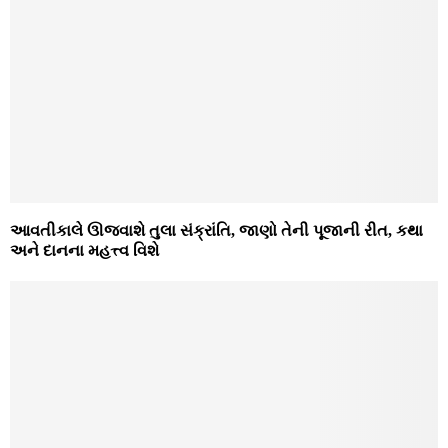
આવતીકાલે ઊજવાશે તુલા સંક્રાંતિ, જાણો તેની પૂજાની રીત, કથા
અને દાનના મહત્ત્વ વિશે