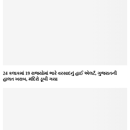
24 કલાકમાં 19 રાજ્યોમાં ભારે વરસાદનું હાઈ એલર્ટ, ગુજરાતની
હાલત ખરાબ, મંદિરો ડૂબી ગયા