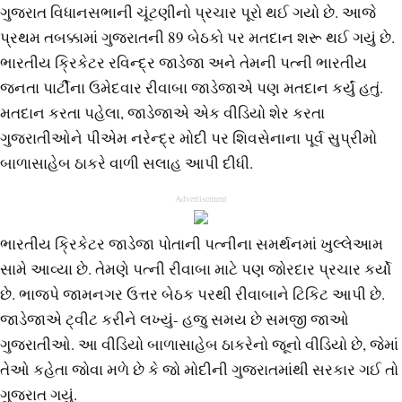
ગુજરાત વિધાનસભાની ચૂંટણીનો પ્રચાર પૂરો થઈ ગયો છે. આજે
પ્રથમ તબક્કામાં ગુજરાતની 89 બેઠકો પર મતદાન શરૂ થઈ ગયું છે.
ભારતીય ક્રિકેટર રવિન્દ્ર જાડેજા અને તેમની પત્ની ભારતીય
જનતા પાર્ટીના ઉમેદવાર રીવાબા જાડેજાએ પણ મતદાન કર્યું હતું.
મતદાન કરતા પહેલા, જાડેજાએ એક વીડિયો શેર કરતા
ગુજરાતીઓને પીએમ નરેન્દ્ર મોદી પર શિવસેનાના પૂર્વ સુપ્રીમો
બાળાસાહેબ ઠાકરે વાળી સલાહ આપી દીધી.
Advertisement
ભારતીય ક્રિકેટર જાડેજા પોતાની પત્નીના સમર્થનમાં ખુલ્લેઆમ
સામે આવ્યા છે. તેમણે પત્ની રીવાબા માટે પણ જોરદાર પ્રચાર કર્યો
છે. ભાજપે જામનગર ઉત્તર બેઠક પરથી રીવાબાને ટિકિટ આપી છે.
જાડેજાએ ટ્વીટ કરીને લખ્યું- હજુ સમય છે સમજી જાઓ
ગુજરાતીઓ. આ વીડિયો બાળાસાહેબ ઠાકરેનો જૂનો વીડિયો છે, જેમાં
તેઓ કહેતા જોવા મળે છે કે જો મોદીની ગુજરાતમાંથી સરકાર ગઈ તો
ગુજરાત ગયું.