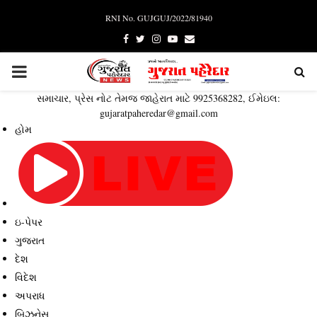
RNI No. GUJGUJ/2022/81940
Facebook
Twitter
Instagram
Youtube
Email
PRIMARY
સમાચાર, પ્રેસ નોટ તેમજ જાહેરાત માટે 9925368282, ઈમેઇલ:
MENU
gujaratpaheredar@gmail.com
હોમ
ઇ-પેપર
ગુજરાત
દેશ
વિદેશ
અપરાધ
બિઝનેસ