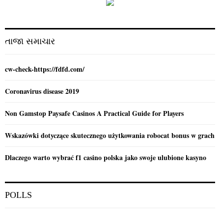
o
r
R
:
C
તાજા સમાચાર
H
cw-check-https://fdfd.com/
Coronavirus disease 2019
Non Gamstop Paysafe Casinos A Practical Guide for Players
Wskazówki dotyczące skutecznego użytkowania robocat bonus w grach
Dlaczego warto wybrać f1 casino polska jako swoje ulubione kasyno
POLLS