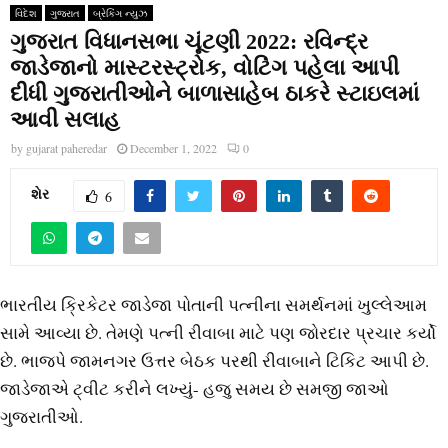
વિદેશ
ગુજરાત
બ્રેકિંગ ન્યુઝ
ગુજરાત વિધાનસભા ચૂંટણી 2022: રવિન્દ્ર
જાડેજાનો માસ્ટરસ્ટ્રોક, વોટિંગ પહેલા આપી
દીધી ગુજરાતીઓને બાળાસાહેબ ઠાકરે સ્ટાઇલમાં
આવી સલાહ
by
gujarat paheredar
December 1, 2022
0
શેર
6
ભારતીય ક્રિકેટર જાડેજા પોતાની પત્નીના સમર્થનમાં ખુલ્લેઆમ
સામે આવ્યા છે. તેમણે પત્ની રીવાબા માટે પણ જોરદાર પ્રચાર કર્યો
છે. ભાજપે જામનગર ઉત્તર બેઠક પરથી રીવાબાને ટિકિટ આપી છે.
જાડેજાએ ટ્વીટ કરીને લખ્યું- હજુ સમય છે સમજી જાઓ
ગુજરાતીઓ.