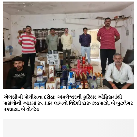
એલસીબી પોલીસના દરોડા: અંકલેશ્વરની કુરિયર ઓફિસમાંથી
પાર્સલોની આડમાં રૂ. 1.64 લાખનો વિદેશી દારૂ ઝડપાયો, બે બુટલેગર
પકડાયા, બે વોન્ટેડ