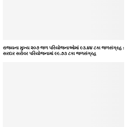
રાજ્યના મુખ્ય ૨૦૭ જળ પરિયોજનાઓમાં ૯૩.૪૪ ટકા જળસંગ્રહ :
સરદાર સરોવર પરિયોજનામાં ૯૯.૭૩ ટકા જળસંગ્રહ