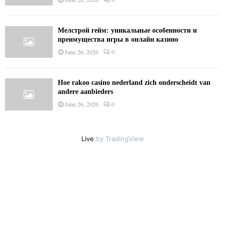
Мелстрой гейм: уникальные особенности и
преимущества игры в онлайн казино
June 26, 2026
0
Hoe rakoo casino nederland zich onderscheidt van
andere aanbieders
June 26, 2026
0
Live
by TradingView