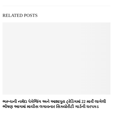
RELATED POSTS
ભરૂચની નર્મદા પેકેજિંગ અને આશાપુરા ટ્રેડિંગમાં 22 માર્ચે લાગેલી
ભીષણ આગમાં માચીસ લગાવનાર સિક્યોરીટી ગાર્ડની ધરપકડ