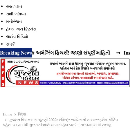
રમતગમત
રાશી ભવિષ્ય
મનોરંજન
હેલ્થ અને ફિટનેસ
લાઈવ વિડિયો
સંપર્ક
Breaking News
ં છે વધુ એક અમેઝિંગ ફિચર્સ! જાણો સંપૂર્ણ માહિતી
⇝ Instagram
Home
વિદેશ
ગુજરાત વિધાનસભા ચૂંટણી 2022: રવિન્દ્ર જાડેજાનો માસ્ટરસ્ટ્રોક, વોટિંગ
પહેલા આપી દીધી ગુજરાતીઓને બાળાસાહેબ ઠાકરે સ્ટાઇલમાં આવી સલાહ