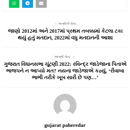
અગાઉની પોસ્ટ
જાણો 2012માં અને 2017માં પ્રથમ તબક્કામાં કેટલા ટકા
થયું હતું મતદાન, 2022માં વધુ મતદાનની આશા
આગામી પોસ્ટ
ગુજરાત વિધાનસભા ચૂંટણી 2022: રવિન્દ્ર જાડેજાના પિતાએ
ભાજપને ન આપ્યો મત? નયના જાડેજાએ કહ્યું, ‘રીવાબા
ભાભી તરીકે ખૂબ સારી છે પણ…’
gujarat paheredar