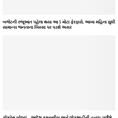
બજેટની રજૂઆત પહેલા થયા આ 5 મોટા ફેરફારો, આખા મહિના સુધી
સામાન્ય જનતાના ખિસ્સા પર પડશે અસર
કોંગ્રેસ બોલ્યું – આદેશ કમનસીબ અને લોકશાહીની હત્યા; પૂર્ણેશે