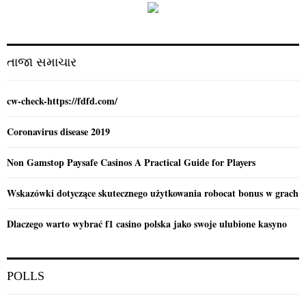
A
o
r
R
:
C
તાજા સમાચાર
H
cw-check-https://fdfd.com/
Coronavirus disease 2019
Non Gamstop Paysafe Casinos A Practical Guide for Players
Wskazówki dotyczące skutecznego użytkowania robocat bonus w grach
Dlaczego warto wybrać f1 casino polska jako swoje ulubione kasyno
POLLS