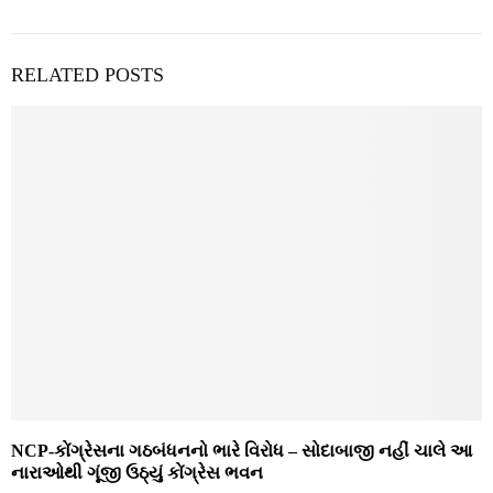
RELATED POSTS
NCP-કોંગ્રેસના ગઠબંધનનો ભારે વિરોધ – સોદાબાજી નહીં ચાલે આ
નારાઓથી ગૂંજી ઉઠ્યું કોંગ્રેસ ભવન