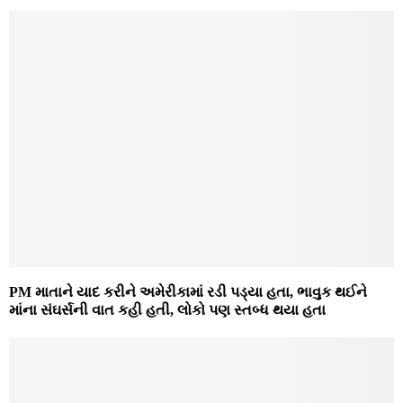
PM માતાને યાદ કરીને અમેરીકામાં રડી પડ્યા હતા, ભાવુક થઈને
માંના સંઘર્સની વાત કહી હતી, લોકો પણ સ્તબ્ધ થયા હતા