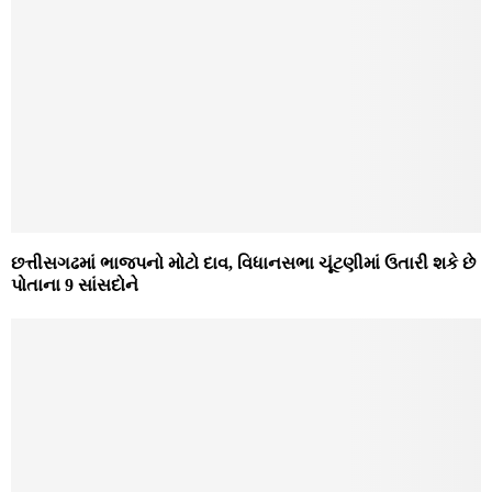
છત્તીસગઢમાં ભાજપનો મોટો દાવ, વિધાનસભા ચૂંટણીમાં ઉતારી શકે છે
પોતાના 9 સાંસદોને