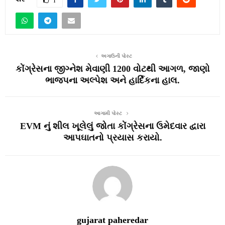
અગાઉની પોસ્ટ
કોંગ્રેસના જીગ્નેશ મેવાણી 1200 વોટથી આગળ, જાણો
ભાજપના અલ્પેશ અને હાર્દિકના હાલ.
આગામી પોસ્ટ
EVM નું શીલ ખૂલેલું જોતા કોંગ્રેસના ઉમેદવાર દ્વારા
આપઘાતનો પ્રયાસ કરાયો.
gujarat paheredar