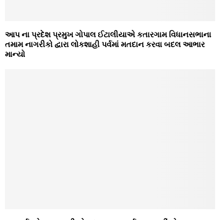
આપ ના પ્રદેશ પ્રમુખ ગોપાલ ઈટાલીયાએ કતારગામ વિધાનસભાના
તમામ નાગરીકો દ્વારા લોકશાહી પર્વમાં મતદાન કરવા બદલ આભાર
માન્યો