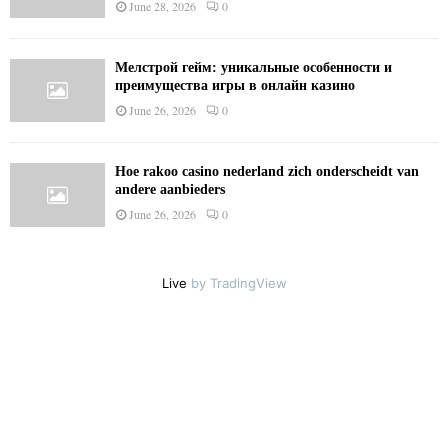
June 28, 2026
0
Мелстрой гейм: уникальные особенности и
преимущества игры в онлайн казино
June 26, 2026
0
Hoe rakoo casino nederland zich onderscheidt van
andere aanbieders
June 26, 2026
0
Live
by TradingView