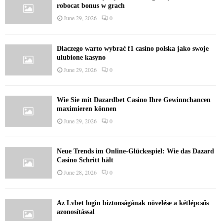
robocat bonus w grach
June 29, 2026
0
Dlaczego warto wybrać f1 casino polska jako swoje
ulubione kasyno
June 29, 2026
0
Wie Sie mit Dazardbet Casino Ihre Gewinnchancen
maximieren können
June 29, 2026
0
Neue Trends im Online-Glücksspiel: Wie das Dazard
Casino Schritt hält
June 28, 2026
0
Az Lvbet login biztonságának növelése a kétlépcsős
azonosítással