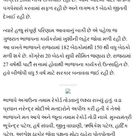
પગપેસારો કરવામાં સફળ રહી છે અને લગભગ 5 બેઠકો જીતતી
દેખાઈ રહી છે.
ત્યારે હજુ સંપૂર્ણ પરિણામ આવવાનું બાકી છે એ પહેલા જ
ગુજરાત ભાજપના કાર્યકરોમાં ખુશીની લહેર જોવા મળી રહી છે.
આ વખતે ભાજપને રાજ્યમાં 182 બેઠકોમાંથી 150 થી વધુ બેઠકો
મળી શકે છે. કોંગ્રેસ 20 બેઠકો સુધી સીમિત જણાય છે. રાજ્યમાં
27 વર્ષથી પાર્ટી સત્તામાં હોવાથી ભાજપના કાર્યકરો ઉત્સાહિત છે.
હવે બીજેપી વધુ 5 વર્ષ માટે સરકાર બનાવવા જઈ રહી છે.
Advertisement
ભાજપે અગાઉના તમામ રેકોર્ડ તોડવાનું લક્ષ્ય રાખ્યું હતું. વડા
પ્રધાન નરેન્દ્ર મોદીએ મતદારોને અપીલ કરી હતી કે તેઓ
ભાજપને મત આપે અને જૂના તમામ રેકોર્ડ તોડી નાખે. મુખ્યમંત્રી
ભૂપેન્દ્ર પટેલ, હર્ષ સંઘવી, જીતુ વાઘાણી, ઋષિકેશ પટેલ, હાર્દિક
પટેલ, અલ્પેશ ઠાકોર જેવા પક્ષના મોટા ચહેરા પોતપોતાની