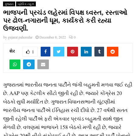
ગુજરાત
બ્રેકિંગ ન્યુઝ
ભાજપની પ્રચંડ લહેરમાં વિપક્ષ ઘ્વસ્ત, રસ્તાઓ
પર ઢોલ-નગારાની ધૂમ, કાર્યકરો કરી રહ્યા
ઉજવણી.
by
gujarat paheredar
December 8, 2022
0
શેર
1
ગુજરાતમાં ભારતીય જનતા પાર્ટીને જંગી બહુમતી મળવા જઈ રહી
છે. AAP પણ કેટલીક સીટો જીતી રહી છે. જ્યારે કોંગ્રેસ 20
બેઠકો સુધી મર્યાદિત છે. ગુજરાત વિધાનસભાની ચૂંટણીમાં
ભારતીય જનતા પાર્ટીએ ઈતિહાસ રચી દીધો છે. 27 વર્ષથી સતત
જીતી રહેલી પાર્ટીએ ફરી એકવાર પ્રચંડ બહુમતી સાથે જીત
મેળવી છે. વલણમાં ભાજપને 158 બેઠકો મળી રહી છે, જ્યારે
કોંગ્રેસ 20થી નીચે સંકોચાઈ રહી છે. આમ આદમી પાર્ટી પોતાનો