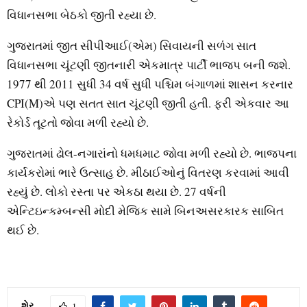
વિધાનસભા બેઠકો જીતી રહ્યા છે.
ગુજરાતમાં જીત સીપીઆઈ(એમ) સિવાયની સળંગ સાત
વિધાનસભા ચૂંટણી જીતનારી એકમાત્ર પાર્ટી ભાજપ બની જશે.
1977 થી 2011 સુધી 34 વર્ષ સુધી પશ્ચિમ બંગાળમાં શાસન કરનાર
CPI(M)એ પણ સતત સાત ચૂંટણી જીતી હતી. ફરી એકવાર આ
રેકોર્ડ તૂટતો જોવા મળી રહ્યો છે.
ગુજરાતમાં ઢોલ-નગારાંનો ધમધમાટ જોવા મળી રહ્યો છે. ભાજપના
કાર્યકરોમાં ભારે ઉત્સાહ છે. મીઠાઈઓનું વિતરણ કરવામાં આવી
રહ્યું છે. લોકો રસ્તા પર એકઠા થયા છે. 27 વર્ષની
એન્ટિઇન્કમ્બન્સી મોદી મેજિક સામે બિનઅસરકારક સાબિત
થઈ છે.
શેર
1