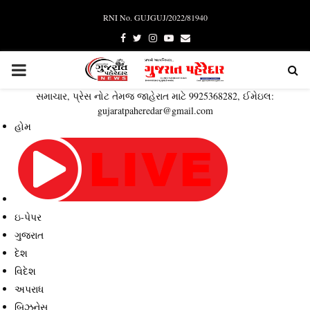
RNI No. GUJGUJ/2022/81940
Facebook
Twitter
Instagram
Youtube
Email
PRIMARY
સમાચાર, પ્રેસ નોટ તેમજ જાહેરાત માટે 9925368282, ઈમેઇલ:
MENU
gujaratpaheredar@gmail.com
હોમ
ઇ-પેપર
ગુજરાત
દેશ
વિદેશ
અપરાધ
બિઝનેસ