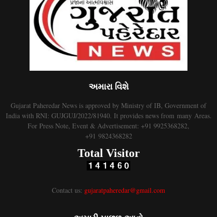
અમારા વિશે
Gujarat Paheredar News is approved by Ministry of IB, Government of
India with RNI: GUJGUJ/2022/81940. It provides news from many Areas.
For Press Note, Event & Advertisement: +91 9925368282,
+91 9824368282
Total Visitor
Contact us:
gujaratpaheredar@gmail.com