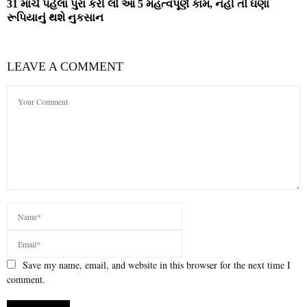
31 માર્ચ પહેલા પુરા કરી લો આ 5 મહત્વપૂર્ણ કામ, નહીં તો ઘણા
રૂપિયાનું થશે નુકસાન
LEAVE A COMMENT
Save my name, email, and website in this browser for the next time I
comment.