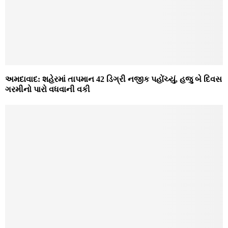
અમદાવાદ: શહેરમાં તાપમાન 42 ડિગ્રી નજીક પહોંચ્યું, હજુ બે દિવસ
ગરમીનો પારો વધવાની વકી