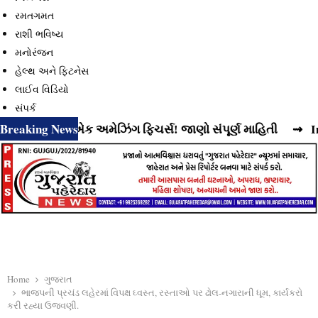
રમતગમત
રાશી ભવિષ્ય
મનોરંજન
હેલ્થ અને ફિટનેસ
લાઈવ વિડિયો
સંપર્ક
Breaking News
ું છે વધુ એક અમેઝિંગ ફિચર્સ! જાણો સંપૂર્ણ માહિતી
⇝ Instagra
Home
ગુજરાત
ભાજપની પ્રચંડ લહેરમાં વિપક્ષ ઘ્વસ્ત, રસ્તાઓ પર ઢોલ-નગારાની ધૂમ, કાર્યકરો
કરી રહ્યા ઉજવણી.