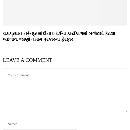
વડાપ્રધાન નરેન્દ્ર મોદીના 9 વર્ષના કાર્યકાળમાં બજેટમાં કેટલો
બદલાવ, જાણો તમામ પ્રકારના ફેરફાર
LEAVE A COMMENT