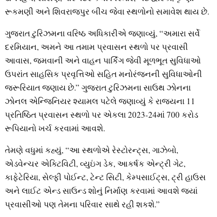
રૂકમણી અને શિવરાજપુર બીચ જેવા સ્થળોનો સમાવેશ થાય છે.
ગુજરાત ટુરિઝમના વરિષ્ઠ અધિકારીએ જણાવ્યું, “અમારા સર્વે
દરમિયાન, અમને આ તમામ પ્રવાસન સ્થળો પર પ્રવાસી
આવાસ, જમવાની અને વાહન પાર્કિંગ જેવી મૂળભૂત સુવિધાઓ
ઉપરાંત સાહસિક પ્રવૃત્તિઓ સહિત મનોરંજનની સુવિધાઓની
જરૂરિયાત જણાય છે.” ગુજરાત ટુરિઝમના સાઉથ ઝોનના
ઝોનલ એન્જિનિયર શ્યામલ પટેલે જણાવ્યું કે રાજ્યના 11
પ્રતિષ્ઠિત પ્રવાસન સ્થળો પર એકલા 2023-24માં 700 કરોડ
રૂપિયાનો ખર્ચ કરવામાં આવશે.
તેમણે વધુમાં કહ્યું, “આ સ્થળોએ રેસ્ટોરન્ટ્સ, ગાઝેબો,
એડવેન્ચર એક્ટિવિટી, વ્યુઇંગ ડેક, આકર્ષક એન્ટ્રી ગેટ,
કાફેટેરિયા, સેલ્ફી પોઈન્ટ, ટેન્ટ સિટી, કેમ્પસાઈટ્સ, ટ્રી હાઉસ
અને લાઈટ એન્ડ સાઉન્ડ શોનું નિર્માણ કરવામાં આવશે જ્યાં
પ્રવાસીઓ પણ તેમના પરિવાર સાથે રહી શકશે.”