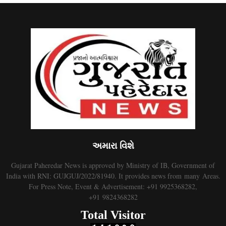
અમારા વિશે
Gujarat Paheredar News is approved by Ministry of IB, Government of
India with RNI: GUJGUJ/2022/81940. It provides news from many Areas.
For Press Note, Event & Advertisement: +91 9925368282,
+91 9824368282
Total Visitor