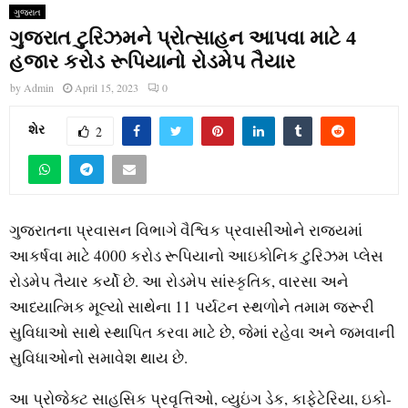
ગુજરાત
ગુજરાત ટુરિઝમને પ્રોત્સાહન આપવા માટે 4
હજાર કરોડ રૂપિયાનો રોડમેપ તૈયાર
by
Admin
April 15, 2023
0
શેર
2
ગુજરાતના પ્રવાસન વિભાગે વૈશ્વિક પ્રવાસીઓને રાજ્યમાં
આકર્ષવા માટે 4000 કરોડ રૂપિયાનો આઇકોનિક ટુરિઝમ પ્લેસ
રોડમેપ તૈયાર કર્યો છે. આ રોડમેપ સાંસ્કૃતિક, વારસા અને
આધ્યાત્મિક મૂલ્યો સાથેના 11 પર્યટન સ્થળોને તમામ જરૂરી
સુવિધાઓ સાથે સ્થાપિત કરવા માટે છે, જેમાં રહેવા અને જમવાની
સુવિધાઓનો સમાવેશ થાય છે.
આ પ્રોજેક્ટ સાહસિક પ્રવૃત્તિઓ, વ્યુઇંગ ડેક, કાફેટેરિયા, ઇકો-