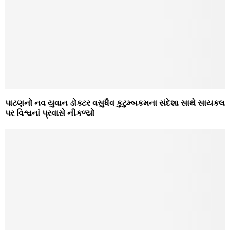
પાટણનો નવ યુવાન ડોક્ટર વસુધૈવ કુટુમ્બકમના સંદેશા સાથે સાયકલ
પર વિશ્વનાં પ્રવાસે નીકળ્યો