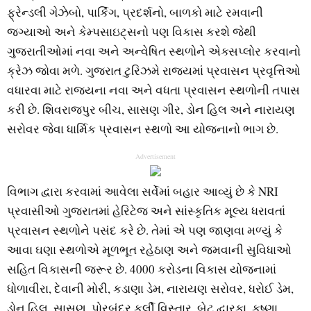
ફ્રેન્ડલી ગેઝેબો, પાર્કિંગ, પ્રદર્શનો, બાળકો માટે રમવાની
જગ્યાઓ અને કેમ્પસાઇટ્સનો પણ વિકાસ કરશે જેથી
ગુજરાતીઓમાં નવા અને અન્વેષિત સ્થળોને એક્સપ્લોર કરવાનો
ક્રેઝ જોવા મળે. ગુજરાત ટુરિઝમે રાજ્યમાં પ્રવાસન પ્રવૃત્તિઓ
વધારવા માટે રાજ્યના નવા અને વધતા પ્રવાસન સ્થળોની તપાસ
કરી છે. શિવરાજપુર બીચ, સાસણ ગીર, ડોન હિલ અને નારાયણ
સરોવર જેવા ધાર્મિક પ્રવાસન સ્થળો આ યોજનાનો ભાગ છે.
Advertisement
વિભાગ દ્વારા કરવામાં આવેલા સર્વેમાં બહાર આવ્યું છે કે NRI
પ્રવાસીઓ ગુજરાતમાં હેરિટેજ અને સાંસ્કૃતિક મૂલ્ય ધરાવતાં
પ્રવાસન સ્થળોને પસંદ કરે છે. તેમાં એ પણ જાણવા મળ્યું કે
આવા ઘણા સ્થળોએ મૂળભૂત રહેઠાણ અને જમવાની સુવિધાઓ
સહિત વિકાસની જરૂર છે. 4000 કરોડના વિકાસ યોજનામાં
ધોળાવીરા, દેવાની મોરી, કડાણા ડેમ, નારાયણ સરોવર, ધરોઈ ડેમ,
ડોન હિલ, સાસણ, પોરબંદર કર્લી વિસ્તાર, બેટ દ્વારકા, કૃષ્ણા