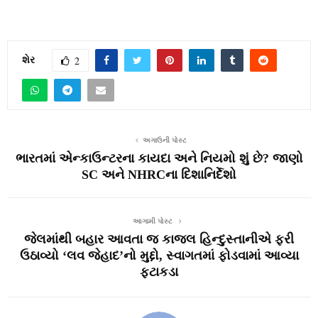
શેર
2
અગાઉની પોસ્ટ
ભારતમાં એન્કાઉન્ટરના કાયદા અને નિયમો શું છે? જાણો
SC અને NHRCના દિશાનિર્દેશો
આગામી પોસ્ટ
જેલમાંથી બહાર આવતા જ કાજલ હિન્દુસ્તાનીએ ફરી
ઉઠાવ્યો ‘લવ જેહાદ’નો મુદ્દો, સ્વાગતમાં ફોડવામાં આવ્યા
ફટાકડા