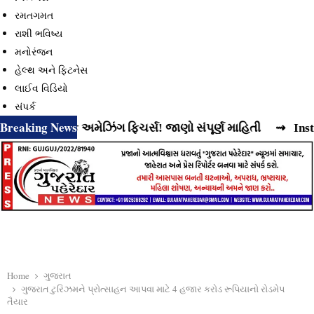
રમતગમત
રાશી ભવિષ્ય
મનોરંજન
હેલ્થ અને ફિટનેસ
લાઈવ વિડિયો
સંપર્ક
Breaking News
ે વધુ એક અમેઝિંગ ફિચર્સ! જાણો સંપૂર્ણ માહિતી
⇝ Instagram ર
Home
ગુજરાત
ગુજરાત ટુરિઝમને પ્રોત્સાહન આપવા માટે 4 હજાર કરોડ રૂપિયાનો રોડમેપ
તૈયાર