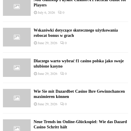
Players
July 6, 2026
0
Wskazówki dotyczące skutecznego użytkowania
robocat bonus w grach
June 29, 2026
0
Dlaczego warto wybrać f1 casino polska jako swoje
ulubione kasyno
June 29, 2026
0
Wie Sie mit Dazardbet Casino Ihre Gewinnchancen
maximieren können
June 29, 2026
0
Neue Trends im Online-Glücksspiel: Wie das Dazard
Casino Schritt hält