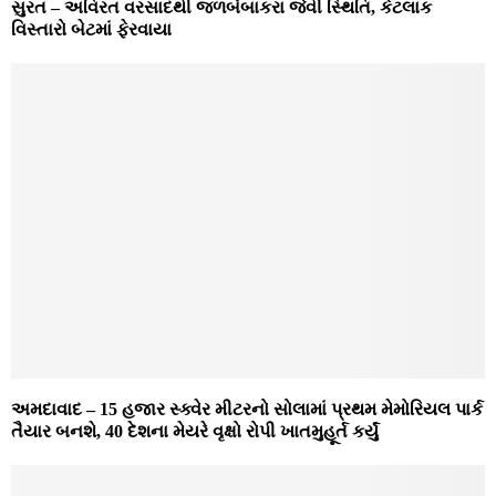
સુરત – અવિરત વરસાદથી જળબંબાકરા જેવી સ્થિતિ, કેટલાક
વિસ્તારો બેટમાં ફેરવાયા
અમદાવાદ – 15 હજાર સ્ક્વેર મીટરનો સોલામાં પ્રથમ મેમોરિયલ પાર્ક
તૈયાર બનશે, 40 દેશના મેયરે વૃક્ષો રોપી ખાતમુહૂર્ત કર્યું