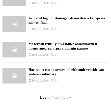
June 28, 2026
0
Az Lvbet login biztonságának növelése a kétlépcsős
azonosítással
June 28, 2026
0
Мелстрой гейм: уникальные особенности и
преимущества игры в онлайн казино
June 26, 2026
0
Hoe rakoo casino nederland zich onderscheidt van
andere aanbieders
June 26, 2026
0
Live
by TradingView