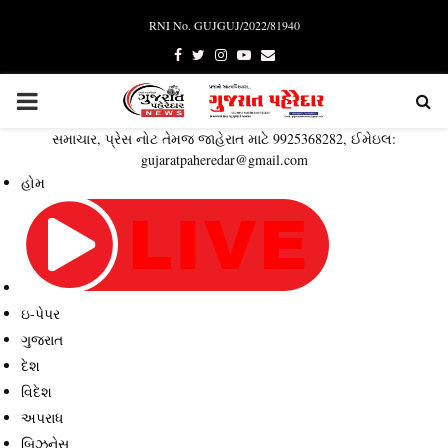
RNI No. GUJGUJ/2022/81940
Facebook
Twitter
Instagram
Youtube
Email
PRIMARY
સમાચાર, પ્રેસ નોટ તેમજ જાહેરાત માટે 9925368282, ઈમેઇલ:
MENU
gujaratpaheredar@gmail.com
હોમ
ઇ-પેપર
ગુજરાત
દેશ
વિદેશ
અપરાધ
બિઝનેસ