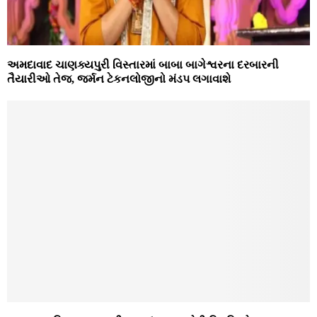
અમદાવાદ ચાણક્યપુરી વિસ્તારમાં બાબા બાગેશ્વરના દરબારની
તૈયારીઓ તેજ, જર્મન ટેકનલોજીનો મંડપ લગાવાશે