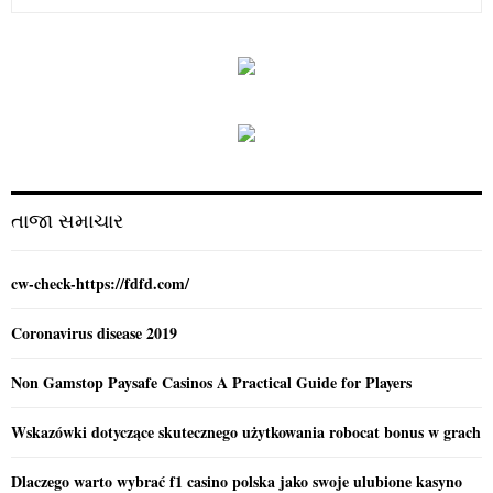
e
a
S
r
c
E
h
f
A
o
r
R
:
C
તાજા સમાચાર
H
cw-check-https://fdfd.com/
Coronavirus disease 2019
Non Gamstop Paysafe Casinos A Practical Guide for Players
Wskazówki dotyczące skutecznego użytkowania robocat bonus w grach
Dlaczego warto wybrać f1 casino polska jako swoje ulubione kasyno