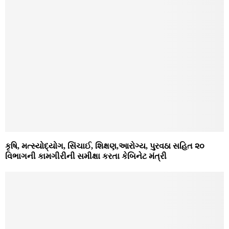
કૃષિ, મત્સ્યોદ્યોગ, સિંચાઈ, શિક્ષણ,આરોગ્ય, પુરવઠા સહિત ૨૦
વિભાગની કામગીરીની સમીક્ષા કરતા કેબિનેટ મંત્રી