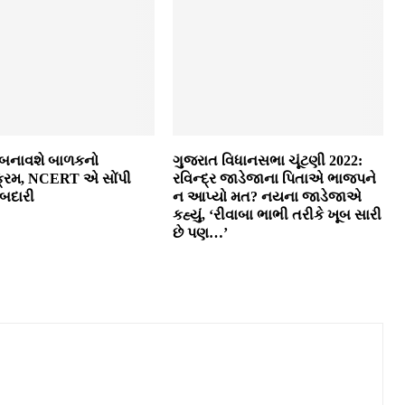
તિ બનાવશે બાળકનો
ગુજરાત વિધાનસભા ચૂંટણી 2022:
્રમ, NCERT એ સોંપી
રવિન્દ્ર જાડેજાના પિતાએ ભાજપને
બદારી
ન આપ્યો મત? નયના જાડેજાએ
કહ્યું, ‘રીવાબા ભાભી તરીકે ખૂબ સારી
છે પણ…’