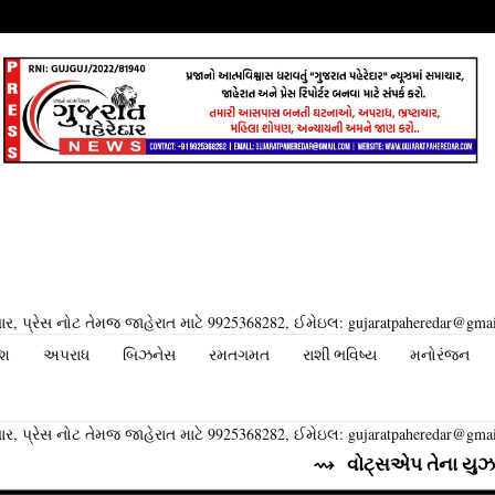
ર, પ્રેસ નોટ તેમજ જાહેરાત માટે 9925368282, ઈમેઇલ: gujaratpaheredar@gma
ેશ
અપરાધ
બિઝનેસ
રમતગમત
રાશી ભવિષ્ય
મનોરંજન
ર, પ્રેસ નોટ તેમજ જાહેરાત માટે 9925368282, ઈમેઇલ: gujaratpaheredar@gma
⇝ વોટ્સએપ તેના યુઝર્સ માટે લાવી 