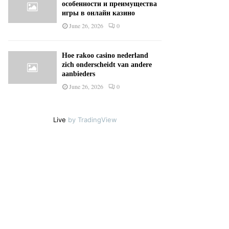
особенности и преимущества
игры в онлайн казино
June 26, 2026
0
Hoe rakoo casino nederland
zich onderscheidt van andere
aanbieders
June 26, 2026
0
Live
by TradingView