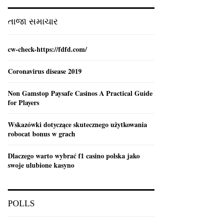
:
C
તાજા સમાચાર
H
cw-check-https://fdfd.com/
Coronavirus disease 2019
Non Gamstop Paysafe Casinos A Practical Guide
for Players
Wskazówki dotyczące skutecznego użytkowania
robocat bonus w grach
Dlaczego warto wybrać f1 casino polska jako
swoje ulubione kasyno
POLLS