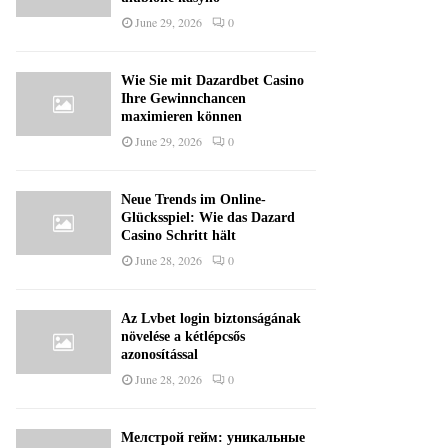
June 29, 2026
0
Wie Sie mit Dazardbet Casino
Ihre Gewinnchancen
maximieren können
June 29, 2026
0
Neue Trends im Online-
Glücksspiel: Wie das Dazard
Casino Schritt hält
June 28, 2026
0
Az Lvbet login biztonságának
növelése a kétlépcsős
azonosítással
June 28, 2026
0
Мелстрой гейм: уникальные