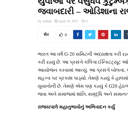
યુવાઓ પર વસુધૈવ કુટુમ્
જવાબદારી – ઓડિશાના ર
by
Admin
April 18, 2023
0
શેર
0
ભારત આ વર્ષે G-20 સમિટની અધ્યક્ષતા કરી 
કરી રહ્યું છે. આ પ્રસંગે કલિંગા ઈન્સ્ટિટ્યૂટ
આયોજન કરવામાં આવ્યું. આ પ્રસંગે બોલતા, ઓ
મહત્ત્વ પર પ્રકાશ પાડ્યો. તેમણે કહ્યું કે હાલ
યુવાનોની છે. તેમણે એમ પણ કહ્યું કે G20 હેઠ
જવા અને સમાજમાં શાંતિ, સમૃદ્ધિ અને સમાનત
રાજ્યપાલે મહાનુભાવોનું અભિવાદન કર્યું