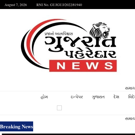
August 7, 2026
RNI No. GUJGUJ/2022/81940
સમાચા
હોમ
ઇ-પેપર
ગુજરાત
દેશ
વિદ
સમાચા
Breaking News