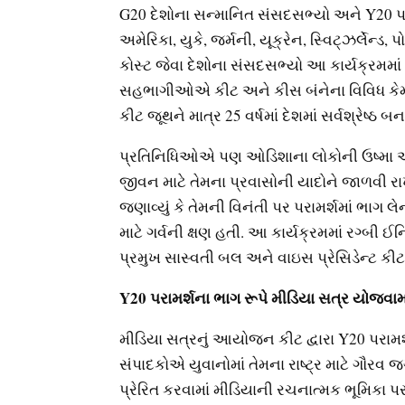
G20 દેશોના સન્માનિત સંસદસભ્યો અને Y20 પરામ
અમેરિકા, યુકે, જર્મની, યૂક્રેન, સ્વિટ્ઝર્લેન્ડ
કોસ્ટ જેવા દેશોના સંસદસભ્યો આ કાર્યક્રમમાં
સહભાગીઓએ કીટ અને કીસ બંનેના વિવિધ કેમ્
કીટ જૂથને માત્ર 25 વર્ષમાં દેશમાં સર્વશ્રેષ્ઠ
પ્રતિનિધિઓએ પણ ઓડિશાના લોકોની ઉષ્મા અને
જીવન માટે તેમના પ્રવાસોની યાદોને જાળવી રાખ
જણાવ્યું કે તેમની વિનંતી પર પરામર્શમાં ભા
માટે ગર્વની ક્ષણ હતી. આ કાર્યક્રમમાં રગ્બી
પ્રમુખ સાસ્વતી બલ અને વાઇસ પ્રેસિડેન્ટ
Y20 પરામર્શના ભાગ રૂપે મીડિયા સત્ર યોજવામા
મીડિયા સત્રનું આયોજન કીટ દ્વારા Y20 પરામર
સંપાદકોએ યુવાનોમાં તેમના રાષ્ટ્ર માટે ગૌરવ જગ
પ્રેરિત કરવામાં મીડિયાની રચનાત્મક ભૂમિકા પ