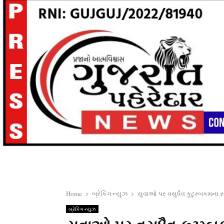
Home
બ્રેકિંગ ન્યુઝ
યુવાઓ પર વસુધૈવ કુટુમ્બકમના
બ્રેકિંગ ન્યુઝ