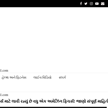
Facebook
Twitter
Instagram
Youtu
Em
il.com
હેલ્થ અને ફિટનેસ
લાઈવ વિડિયો
સંપર્ક
il.com
રહ્યું છે વધુ એક અમેઝિંગ ફિચર્સ! જાણો સંપૂર્ણ માહિતી
⇝ Ins