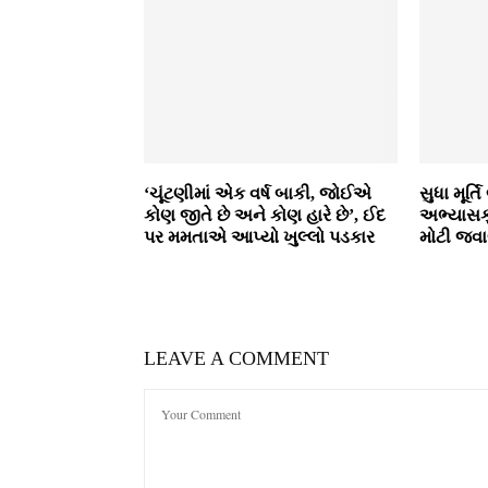
‘ચૂંટણીમાં એક વર્ષ બાકી, જોઈએ
સુધા મૂર્
કોણ જીતે છે અને કોણ હારે છે’, ઈદ
અભ્યાસક
પર મમતાએ આપ્યો ખુલ્લો પડકાર
મોટી જવા
LEAVE A COMMENT