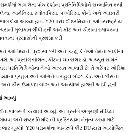
ર્શમાં ભાગ લેતા પાંચ દેશોના પ્રતિનિધિઓને સન્માનિત કર્યા.
, પોલેન્ડ, આર્મેનિયા, સ્લોવાકિયા, બલ્ગેરિયા, કોંગો અને આઇવરી
 ભાગ લેવા આવ્યા હતા. Y20 પરામર્શ દરમિયાન, આંતરરાષ્ટ્રીય
પસની મુલાકાત લીધી હતી અને કીટ અને કીસના સ્થાપકના
 બનાવવાના પ્રયાસોની પ્રશંસા કરી.
 આતિથ્યની પ્રશંસા કરી અને કહ્યું કે તેઓ તેમના બાકીના
શે. આ પ્રસંગે બોલતા, કીટના ચાન્સેલર ડૉ. અચ્યુત સામંતે
ગ લેનારા પ્રતિનિધિઓના તેઓ અત્યંત આભારી છે. તે ખરેખર ઓડિશા
 ઈન્ડિયાના પ્રમુખ અને અભિનેતા રાહુલ બોઝ, કીટ અને કીસના
 કીટ અને કીસ ઉમાપદા બોઝ અને અન્યોએ હાજરી આપી હતી.
ં આવ્યું
્શના ભાગરૂપે કરવામાં આવ્યું. આ પ્રસંગે અગ્રણી મીડિયા
ાવવા અને રાષ્ટ્ર નિર્માણની પ્રક્રિયામાં નેતૃત્વ કરવા માટે
ર ભાર મૂક્યો. Y20 પરામર્શના ભાગરૂપે કીટ DU દ્વારા આયોજિત