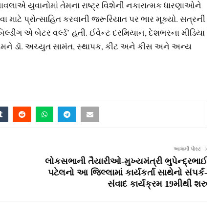
 ચાવલાએ યુવાનોમાં તેમના રાષ્ટ્ર વિશેની નકારાત્મક ધારણાઓને
વા માટે પ્રોત્સાહિત કરવાની જરૂરિયાત પર ભાર મૂક્યો. સત્રની
િલ્ડીંગ એ બેટર વર્લ્ડ’ હતી. ઈવેન્ટ દરમિયાન, દેશભરના મીડિયા
 તેમને ડૉ. અચ્યુત સામંત, સ્થાપક, કીટ અને કીસ અને અન્ય
આગામી પોસ્ટ
લોકસભાની તૈયારીઓ-મુખ્યમંત્રી ભુપેન્દ્રભાઈ
પટેલનો આ જિલ્લામાં કાર્યકર્તા સાથેનો સંપર્ક-
સંવાદ કાર્યક્રમ 19મીથી શરુ