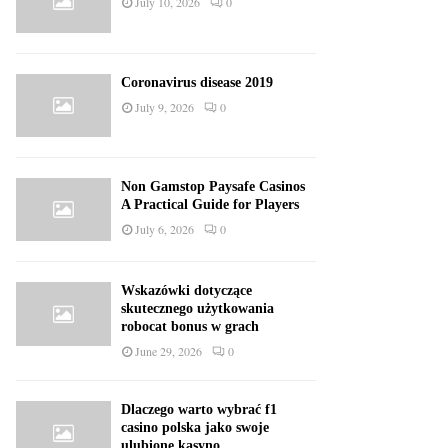
July 10, 2026
0
Coronavirus disease 2019
July 9, 2026
0
Non Gamstop Paysafe Casinos
A Practical Guide for Players
July 6, 2026
0
Wskazówki dotyczące
skutecznego użytkowania
robocat bonus w grach
June 29, 2026
0
Dlaczego warto wybrać f1
casino polska jako swoje
ulubione kasyno