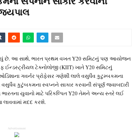
બકમના સપનાને સાકાર કરવાની
ાજ્યપાલ
રહ્યું છે. આ સાથે, ભારત પ્રથમ વખત Y20 સમિટનું પણ આયોજન
 ઓફ ઈન્ડસ્ટ્રીયલ ટેક્નોલોજી (KIIT) ખાતે Y20 સમિટનું
ડિશાના ગવર્નર પ્રોફેસર ગણેશી લાલે વસુધૈવ કુટુમ્બકમના
માં વસુધૈવ કુટુંબકમના સ્વપ્નને સાકાર કરવાની સંપૂર્ણ જવાબદારી
ળ ભારતના યુવાનો માટે પરિકલ્પિત Y20 તેમને અન્ય સ્તરે લઈ
ા લાવવામાં મદદ કરશે.
Advertisement