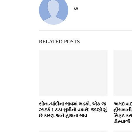
RELATED POSTS
સોના-ચાંદીના ભાવમાં ભડકો, એક જ
અમદાવાદ 
ઝાટકે 1 ટકા સુધીનો વધારો! જાણો શું
હીરાબાની
છે કારણ અને હાલના ભાવ
સિફ્ટ કર
ડીસ્ચાર્જ