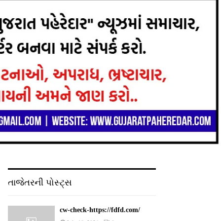
તાજેતરની પોસ્ટ્સ
cw-check-https://fdfd.com/