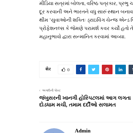
મીડિયા સત્રમાં બોલતા, વરિષ્ઠ પત્રકાર, પ્રભુ
દૂર કરવાની અને ભારતને વધુ સારું સ્થાન બનાવ
થીમ ‘યુવાઓની શક્તિઃ ડ્રાઇવિંગ ચેન્જ એન્ડ બ
પ્રોફેશનલ્સ કે જેમણે પરામર્શ કવર કર્યો હતો
મહાનુભાવો દ્વારા સન્માનિત કરવામાં આવ્યા.
શેર
0
અગાઉની પોસ્ટ
જંબુસરની ખાનગી હોસ્પિટલમાં આગ લગતા
દોડધામ મચી, તમામ દર્દીઓ સલામત
Admin