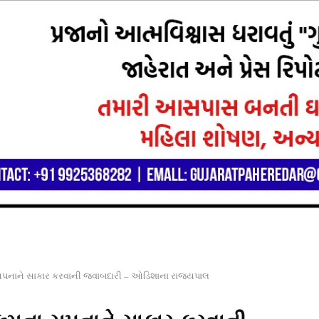
 સપનાને સાકાર કરવાની જવાબદારી – ઓડિશાના રાજ્યપાલ