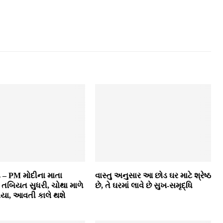
– PM મોદીના માતા
વાસ્તુ અનુસાર આ છોડ ઘર માટે શ્રેષ્ઠ
 તબિયત સુધરી, ચોથા માળે
છે, તે ઘરમાં લાવે છે સુખ-સમૃદ્ધિ
ાયા, આવતી કાલે થશે