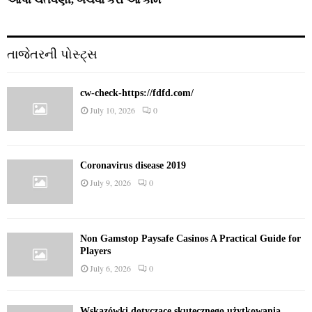
તાજેતરની પોસ્ટ્સ
cw-check-https://fdfd.com/
July 10, 2026
0
Coronavirus disease 2019
July 9, 2026
0
Non Gamstop Paysafe Casinos A Practical Guide for
Players
July 6, 2026
0
Wskazówki dotyczące skutecznego użytkowania