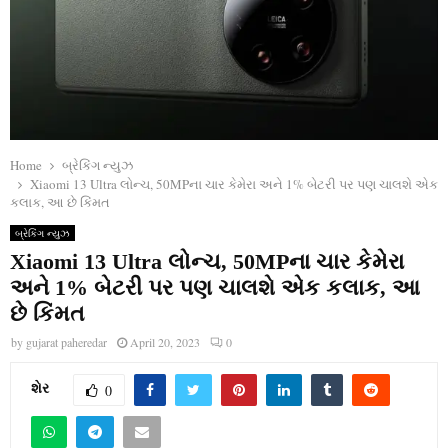
Home
બ્રેકિંગ ન્યુઝ
Xiaomi 13 Ultra લોન્ચ, 50MPના ચાર કેમેરા અને 1% બેટરી પર પણ ચાલશે એક
કલાક, આ છે કિંમત
બ્રેકિંગ ન્યુઝ
Xiaomi 13 Ultra લોન્ચ, 50MPના ચાર કેમેરા
અને 1% બેટરી પર પણ ચાલશે એક કલાક, આ
છે કિંમત
by
gujarat paheredar
April 20, 2023
0
શેર
0