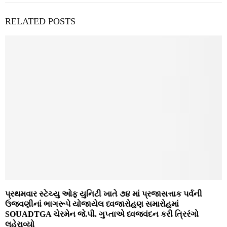
RELATED POSTS
પ્રથમવાર સ્ટેચ્યુ ઓફ યુનિટી ખાતે ૭૪ માં પ્રજાસત્તાક પર્વની
ઉજવણીનાં ભાગરૂપે યોજાયેલ ધ્વજારોહણ સમારોહમાં
SOUADTGA ચેરમેન જે.પી. ગુપ્તાએ ધ્વજવંદન કરી ત્રિરંગો
લહેરાવ્યો