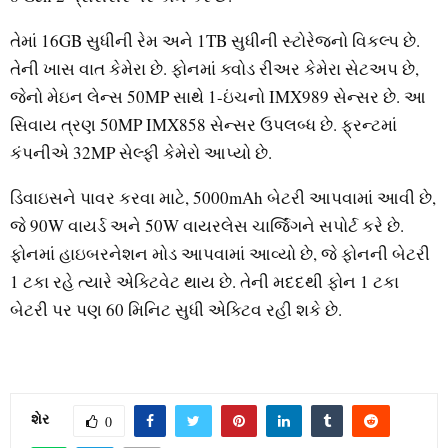
તેમાં 16GB સુધીની રેમ અને 1TB સુધીની સ્ટોરેજનો વિકલ્પ છે.
તેની ખાસ વાત કેમેરા છે. ફોનમાં ક્વોડ રીઅર કેમેરા સેટઅપ છે,
જેનો મેઇન લેન્સ 50MP સાથે 1-ઇંચનો IMX989 સેન્સર છે. આ
સિવાય ત્રણ 50MP IMX858 સેન્સર ઉપલબ્ધ છે. ફ્રન્ટમાં
કંપનીએ 32MP સેલ્ફી કેમેરો આપ્યો છે.
ડિવાઇસને પાવર કરવા માટે, 5000mAh બેટરી આપવામાં આવી છે,
જે 90W વાયર્ડ અને 50W વાયરલેસ ચાર્જિંગને સપોર્ટ કરે છે.
ફોનમાં હાઇબરનેશન મોડ આપવામાં આવ્યો છે, જે ફોનની બેટરી
1 ટકા રહે ત્યારે એક્ટિવેટ થાય છે. તેની મદદથી ફોન 1 ટકા
બેટરી પર પણ 60 મિનિટ સુધી એક્ટિવ રહી શકે છે.
શેર
0