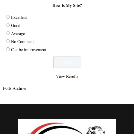
How Is My Site?
Excellent
Good
Average
No Comment
Can be improvement
View Results
Polls Archive