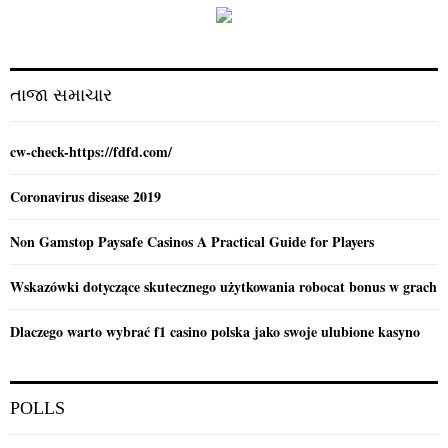
f
A
o
r
R
:
C
તાજા સમાચાર
H
cw-check-https://fdfd.com/
Coronavirus disease 2019
Non Gamstop Paysafe Casinos A Practical Guide for Players
Wskazówki dotyczące skutecznego użytkowania robocat bonus w grach
Dlaczego warto wybrać f1 casino polska jako swoje ulubione kasyno
POLLS