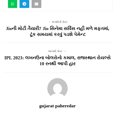
અગાઉની પોસ્ટ
Jioની મોટી તૈયારી? Jio સિનેમા સર્વિસ નહીં મળે મફતમાં,
ટૂંક સમયમાં કરવું પડશે પેમેન્ટ
આગામી પોસ્ટ
IPL 2023: લખનઉના બોલરોનો કમાલ, રાજસ્થાન રોયલ્સે
10 રનથી આપી હાર
gujarat paheredar