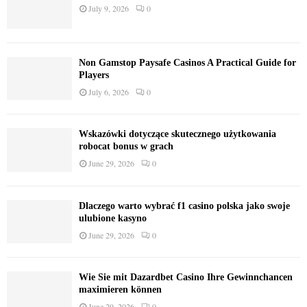
July 9, 2026
0
Non Gamstop Paysafe Casinos A Practical Guide for
Players
July 6, 2026
0
Wskazówki dotyczące skutecznego użytkowania
robocat bonus w grach
June 29, 2026
0
Dlaczego warto wybrać f1 casino polska jako swoje
ulubione kasyno
June 29, 2026
0
Wie Sie mit Dazardbet Casino Ihre Gewinnchancen
maximieren können
June 29, 2026
0