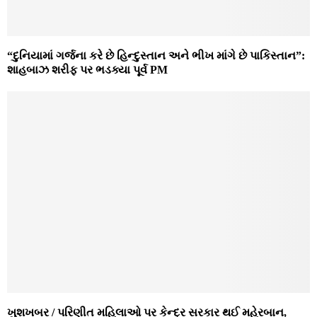
“દુનિયામાં ગર્જના કરે છે હિન્દુસ્તાન અને ભીખ માંગે છે પાકિસ્તાન”:
શાહબાઝ શરીફ પર ભડક્યા પૂર્વ PM
ખુશખબર / પરિણીત મહિલાઓ પર કેન્દ્ર સરકાર થઈ મહેરબાન,