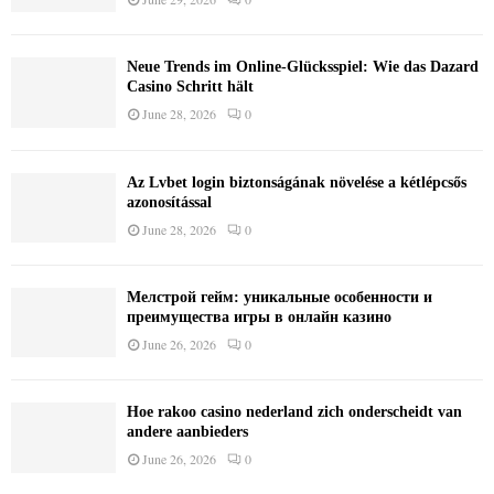
Neue Trends im Online-Glücksspiel: Wie das Dazard
Casino Schritt hält
June 28, 2026
0
Az Lvbet login biztonságának növelése a kétlépcsős
azonosítással
June 28, 2026
0
Мелстрой гейм: уникальные особенности и
преимущества игры в онлайн казино
June 26, 2026
0
Hoe rakoo casino nederland zich onderscheidt van
andere aanbieders
June 26, 2026
0