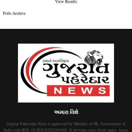
View Results
Polls Archive
અમારા વિશે
Gujarat Paheredar News is approved by Ministry of IB, Government of
India with RNI: GUJGUJ/2022/81940. It provides news from many Areas.