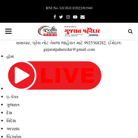
RNI No. GUJGUJ/2022/81940
Facebook
Twitter
Instagram
Youtube
Email
PRIMARY
સમાચાર, પ્રેસ નોટ તેમજ જાહેરાત માટે 9925368282, ઈમેઇલ:
MENU
gujaratpaheredar@gmail.com
હોમ
ઇ-પેપર
ગુજરાત
દેશ
વિદેશ
અપરાધ
બિઝનેસ