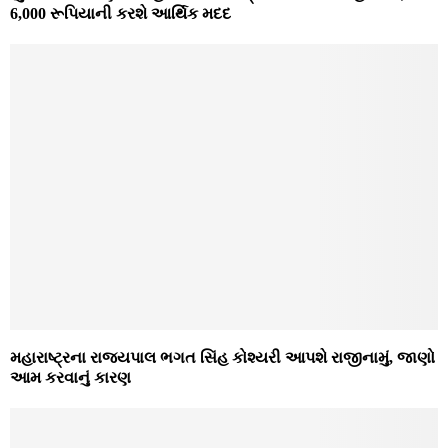
6,000 રૂપિયાની કરશે આર્થિક મદદ
મહારાષ્ટ્રના રાજ્યપાલ ભગત સિંહ કોશ્યરી આપશે રાજીનામું, જાણો
આમ કરવાનું કારણ