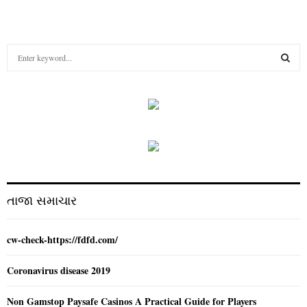
S
e
a
S
r
c
E
h
f
A
o
r
R
:
C
તાજા સમાચાર
H
cw-check-https://fdfd.com/
Coronavirus disease 2019
Non Gamstop Paysafe Casinos A Practical Guide for Players