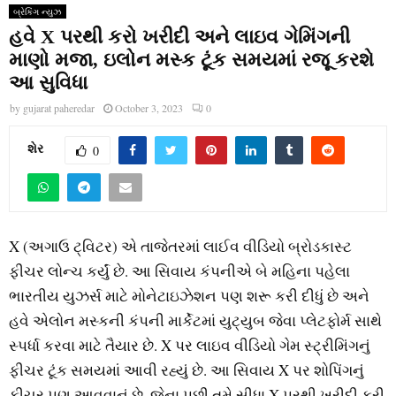
બ્રેકિંગ ન્યુઝ
હવે X પરથી કરો ખરીદી અને લાઇવ ગેમિંગની
માણો મજા, ઇલોન મસ્ક ટૂંક સમયમાં રજૂ કરશે
આ સુવિધા
by
gujarat paheredar
October 3, 2023
0
શેર
0
X (અગાઉ ટ્વિટર) એ તાજેતરમાં લાઈવ વીડિયો બ્રોડકાસ્ટ
ફીચર લોન્ચ કર્યું છે. આ સિવાય કંપનીએ બે મહિના પહેલા
ભારતીય યુઝર્સ માટે મોનેટાઇઝેશન પણ શરૂ કરી દીધું છે અને
હવે એલોન મસ્કની કંપની માર્કેટમાં યુટ્યુબ જેવા પ્લેટફોર્મ સાથે
સ્પર્ધા કરવા માટે તૈયાર છે. X પર લાઇવ વીડિયો ગેમ સ્ટ્રીમિંગનું
ફીચર ટૂંક સમયમાં આવી રહ્યું છે. આ સિવાય X પર શોપિંગનું
ફીચર પણ આવવાનું છે, જેના પછી તમે સીધા X પરથી ખરીદી કરી