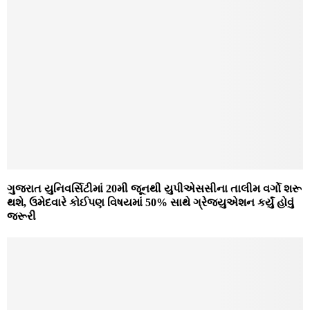
ગુજરાત યુનિવર્સિટીમાં 20મી જૂનથી યુપીએસસીના તાલીમ વર્ગો શરૂ
થશે, ઉમેદવારે કોઈપણ વિષયમાં 50% સાથે ગ્રેજ્યુએશન કર્યું હોવું
જરૂરી