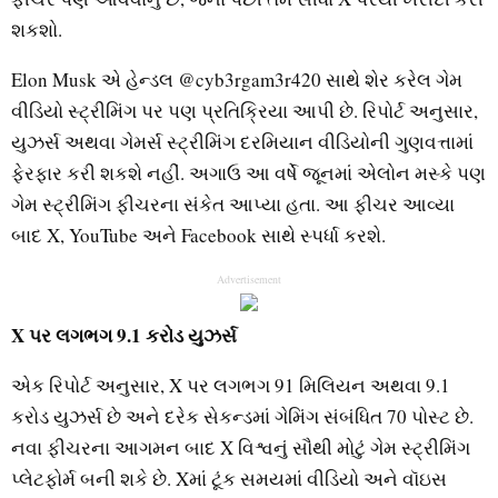
શકશો.
Elon Musk એ હેન્ડલ @cyb3rgam3r420 સાથે શેર કરેલ ગેમ
વીડિયો સ્ટ્રીમિંગ પર પણ પ્રતિક્રિયા આપી છે. રિપોર્ટ અનુસાર,
યુઝર્સ અથવા ગેમર્સ સ્ટ્રીમિંગ દરમિયાન વીડિયોની ગુણવત્તામાં
ફેરફાર કરી શકશે નહીં. અગાઉ આ વર્ષે જૂનમાં એલોન મસ્કે પણ
ગેમ સ્ટ્રીમિંગ ફીચરના સંકેત આપ્યા હતા. આ ફીચર આવ્યા
બાદ X, YouTube અને Facebook સાથે સ્પર્ધા કરશે.
Advertisement
X પર લગભગ 9.1 કરોડ યુઝર્સ
એક રિપોર્ટ અનુસાર, X પર લગભગ 91 મિલિયન અથવા 9.1
કરોડ યુઝર્સ છે અને દરેક સેકન્ડમાં ગેમિંગ સંબંધિત 70 પોસ્ટ છે.
નવા ફીચરના આગમન બાદ X વિશ્વનું સૌથી મોટું ગેમ સ્ટ્રીમિંગ
પ્લેટફોર્મ બની શકે છે. Xમાં ટૂંક સમયમાં વીડિયો અને વૉઇસ