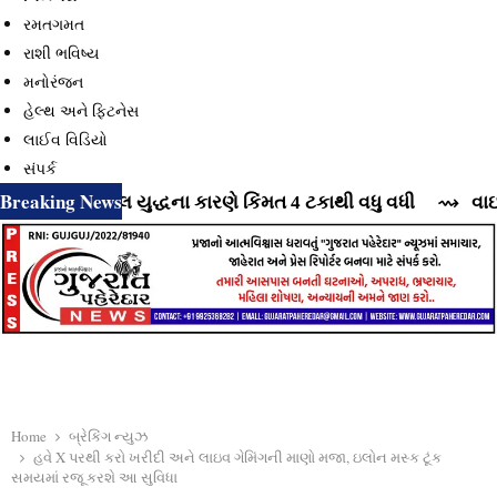
રમતગમત
રાશી ભવિષ્ય
મનોરંજન
હેલ્થ અને ફિટનેસ
લાઈવ વિડિયો
સંપર્ક
Breaking News
ઝરાયલ યુદ્ધના કારણે કિંમત 4 ટકાથી વધુ વધી
⇝ વાઇબ્રન્ટ 
Home
બ્રેકિંગ ન્યુઝ
હવે X પરથી કરો ખરીદી અને લાઇવ ગેમિંગની માણો મજા, ઇલોન મસ્ક ટૂંક
સમયમાં રજૂ કરશે આ સુવિધા