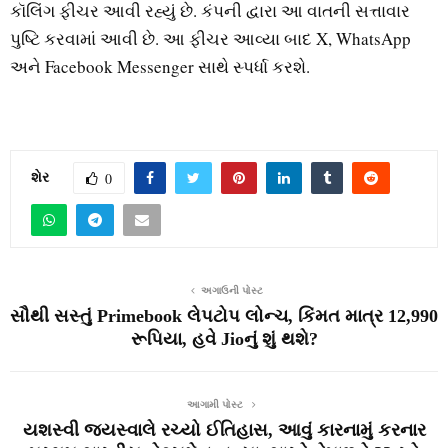
કૉલિંગ ફીચર આવી રહ્યું છે. કંપની દ્વારા આ વાતની સત્તાવાર
પુષ્ટિ કરવામાં આવી છે. આ ફીચર આવ્યા બાદ X, WhatsApp
અને Facebook Messenger સાથે સ્પર્ધા કરશે.
શેર
0
અગાઉની પોસ્ટ
સૌથી સસ્તું Primebook લેપટોપ લોન્ચ, કિંમત માત્ર 12,990
રૂપિયા, હવે Jioનું શું થશે?
આગામી પોસ્ટ
યશસ્વી જયસ્વાલે રચ્યો ઈતિહાસ, આવું કારનામું કરનાર