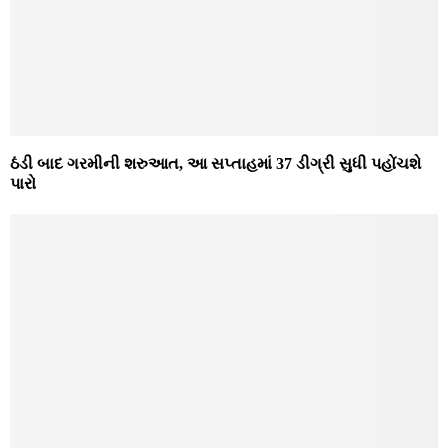
ઠંડી બાદ ગરમીની શરુઆત, આ સપ્તાહમાં 37 ડીગ્રી સુધી પહોંચશે
પારો