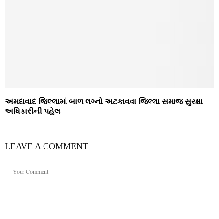
અમદાવાદ જિલ્લામાં બાળ લગ્નો અટકાવવા જિલ્લા સમાજ સુરક્ષા
અધિકારીની પહેલ
LEAVE A COMMENT