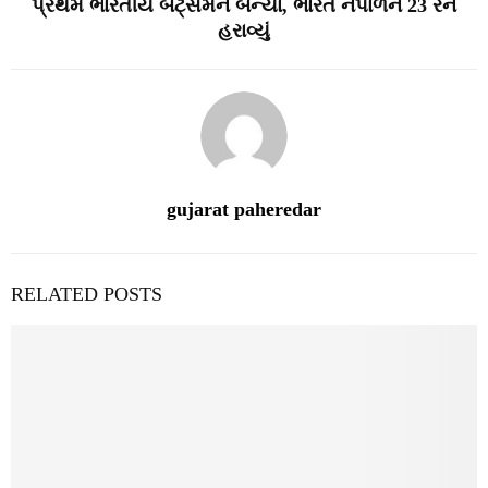
પ્રથમ ભારતીય બેટ્સમેન બન્યા, ભારતે નેપાળને 23 રને
હરાવ્યું
gujarat paheredar
RELATED POSTS