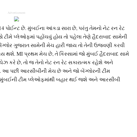
Advertisement
 પોઈન્ટ છે. મુંબઈના આંકડા સારા છે, પરંતુ તેમનો નેટ રન રેટ
જો ટીમે પ્લેઓફમાં પહોંચવું હોય તો પહેલા તેણે હૈદરાબાદ સામેની
ે બેંગ્લોર ગુજરાત સામેની મેચ હારી જાય તો તેની ઉજવણી કરવી
ય થશે. MI પ્રથમ મેચ છે, તે કિસ્સામાં જો મુંબઈ હૈદરાબાદ સામે
ઝ કરે છે, તો જ તેનો નેટ રન રેટ સકારાત્મક રહેશે અને
ેશે. આ પછી આરસીબીની મેચ છે અને જો બેંગ્લોરની ટીમ
ો મુંબઈની ટીમ પ્લેઓફમાંથી બહાર થઈ જશે અને આરસીબી