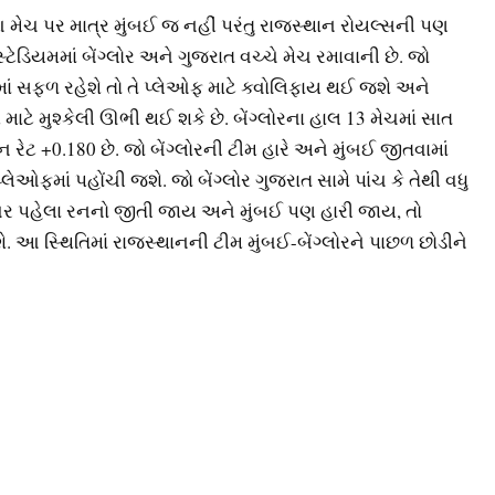
આ મેચ પર માત્ર મુંબઈ જ નહીં પરંતુ રાજસ્થાન રોયલ્સની પણ
્ટેડિયમમાં બેંગ્લોર અને ગુજરાત વચ્ચે મેચ રમાવાની છે. જો
ં સફળ રહેશે તો તે પ્લેઓફ માટે ક્વોલિફાય થઈ જશે અને
ટે મુશ્કેલી ઊભી થઈ શકે છે. બેંગ્લોરના હાલ 13 મેચમાં સાત
 રેટ +0.180 છે. જો બેંગ્લોરની ટીમ હારે અને મુંબઈ જીતવામાં
ઓફમાં પહોંચી જશે. જો બેંગ્લોર ગુજરાત સામે પાંચ કે તેથી વધુ
 પહેલા રનનો જીતી જાય અને મુંબઈ પણ હારી જાય, તો
ે. આ સ્થિતિમાં રાજસ્થાનની ટીમ મુંબઈ-બેંગ્લોરને પાછળ છોડીને