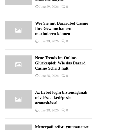
June 29, 2026
0
Wie Sie mit Dazardbet Casino
Ihre Gewinnchancen
maximieren können
June 29, 2026
0
Neue Trends im Online-
Glücksspiel: Wie das Dazard
Casino Schritt hält
June 28, 2026
0
Az Lvbet login biztonságának
növelése a kétlépcsős
azonosítással
June 28, 2026
0
Мелстрой гейм: уникальные