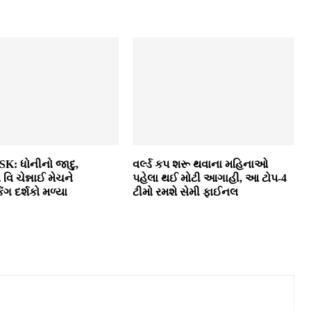
K: ધોનીનો જાદુ,
વર્લ્ડ કપ શરૂ થવાના મહિનાઓ
વિ ચેન્નાઈ મેચને
પહેલા થઈ મોટી આગાહી, આ ટોપ-4
ેકિંગ દર્શકો મળ્યા
ટીમો રમશે સેમી ફાઈનલ