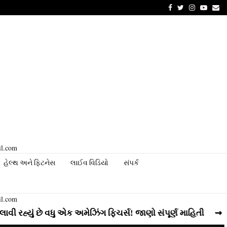
Facebook
Twitter
Instagram
Youtu
Em
il.com
હેલ્થ અને ફિટનેસ
લાઈવ વિડિયો
સંપર્ક
il.com
 છે વધુ એક અમેઝિંગ ફિચર્સ! જાણો સંપૂર્ણ માહિતી
⇝ Instagram