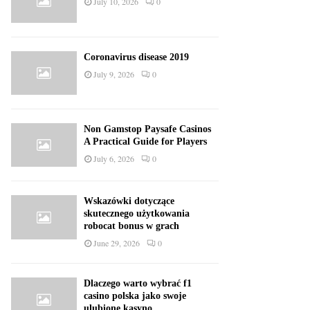
July 10, 2026
0
Coronavirus disease 2019
July 9, 2026
0
Non Gamstop Paysafe Casinos
A Practical Guide for Players
July 6, 2026
0
Wskazówki dotyczące
skutecznego użytkowania
robocat bonus w grach
June 29, 2026
0
Dlaczego warto wybrać f1
casino polska jako swoje
ulubione kasyno