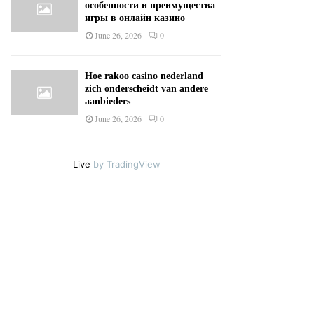
особенности и преимущества
игры в онлайн казино
June 26, 2026
0
Hoe rakoo casino nederland
zich onderscheidt van andere
aanbieders
June 26, 2026
0
Live
by TradingView