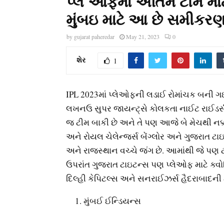
પ્લે ઓફમાં અંતિમ ટીમ માટ
મુંબઇ માટે આ છે સમીકર
by
gujarat paheredar
May 21, 2023
0
શેર
1
IPL 2023માં પ્લેઓફની લડાઈ રોમાંચક બની ગઈ છે
લખનઉ સુપર જાયન્ટ્સે કોલકતા નાઈટ રાઈડર્સન
જ ટીમ બાકી છે અને તે પણ આજે બે મેચથી નક્કી
અને રોયલ ચેલેન્જર્સ બેંગ્લોર અને ગુજરાત ટાઇટન
અને રાજસ્થાન વચ્ચે જંગ છે. આમાંથી જે પણ ટ
ઉપરાંત ગુજરાત ટાઇટન્સ પણ પ્લેઓફ માટે ક્વો
દિલ્હી કેપિટલ્સ અને સનરાઈઝર્સ હૈદરાબાદની
મુંબઈ ઈન્ડિયન્સ