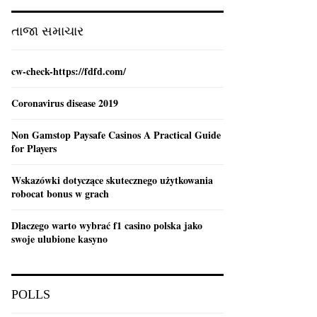
:
C
તાજા સમાચાર
H
cw-check-https://fdfd.com/
Coronavirus disease 2019
Non Gamstop Paysafe Casinos A Practical Guide
for Players
Wskazówki dotyczące skutecznego użytkowania
robocat bonus w grach
Dlaczego warto wybrać f1 casino polska jako
swoje ulubione kasyno
POLLS