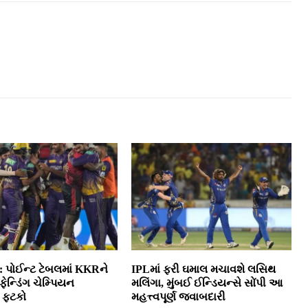
: પોઈન્ટ ટેબલમાં KKRને
IPLમાં ફરી ઘમાલ મચાવશે લસિથ
ફેન્ડિંગ ચેમ્પિયન
મલિંગા, મુંબઈ ઈન્ડિયન્સે સોંપી આ
 ફટકો
મહત્ત્વપૂર્ણ જવાબદારી