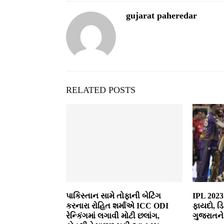
gujarat paheredar
RELATED POSTS
પાકિસ્તાન સામે તોફાની બેટિંગ
IPL 2023
કરનારા રોહિત શર્માએ ICC ODI
ફાયદો, ડિ
રેન્કિંગમાં લગાવી મોટી છલાંગ,
ગુજરાતને