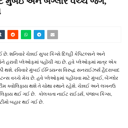
ે મુંબઇ અને બેગ્લોર વચ્ચે જંગ,
ણ
. શનિવારે ચેન્નઈ સુપર કિંગ્સે દિલ્હી કેપિટલ્સને અને
ે હરાવી પ્લેઓફમાં પહોંચી ગઇ છે. હવે પ્લેઓફમાં માત્ર એક
 થશે. રવિવારે મુંબઈ ઈન્ડિયન્સ વિરુદ્ધ સનરાઈઝર્સ હૈદરાબાદ
્સ વચ્ચે મેચ છે. હવે પ્લેઓફમાં પહોંચવા માટે મુંબઈ, બેંગ્લોર
ીમ ક્વોલિફાય થશે તે ચોથા સ્થાને રહેશે. ચેન્નઈ અને લખનઉ
લિફાય થઈ ગઈ છે. કોલકાતા નાઈટ રાઈડર્સ, પંજાબ કિંગ્સ,
 ટીમો બહાર થઈ ગઈ છે.