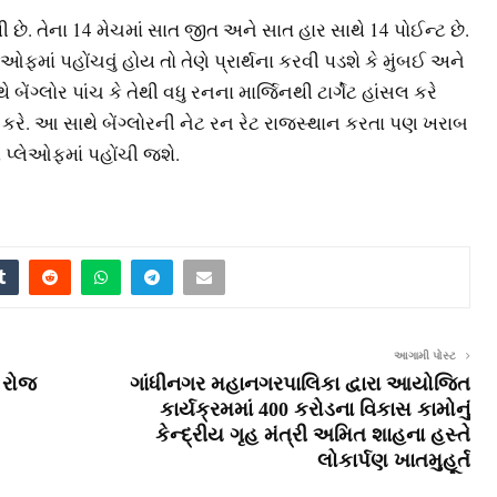
 છે. તેના 14 મેચમાં સાત જીત અને સાત હાર સાથે 14 પોઈન્ટ છે.
ેઓફમાં પહોંચવું હોય તો તેણે પ્રાર્થના કરવી પડશે કે મુંબઈ અને
બેંગ્લોર પાંચ કે તેથી વધુ રનના માર્જિનથી ટાર્ગેટ હાંસલ કરે
કરે. આ સાથે બેંગ્લોરની નેટ રન રેટ રાજસ્થાન કરતા પણ ખરાબ
 પ્લેઓફમાં પહોંચી જશે.
આગામી પોસ્ટ
, રોજ
ગાંધીનગર મહાનગરપાલિકા દ્વારા આયોજિત
કાર્યક્રમમાં 400 કરોડના વિકાસ કામોનું
કેન્દ્રીય ગૃહ મંત્રી અમિત શાહના હસ્તે
લોકાર્પણ ખાતમુહૂર્ત