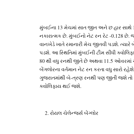
મુંબઈના 13 મેચમાં સાત જીત અને છ હાર સાથે 14
નકારાત્મક છે. મુંબઈનો નેટ રન રેટ -0.128 છે. 
વાનખેડે ખાતે રમાનારી મેચ જીતવી પડશે. ત્યાર
પડશે. આ સ્થિતિમાં મુંબઈની ટીમ સીધી ક્વોલિફા
80 થી વધુ રનથી જીતે છે અથવા 11.5 ઓવરમાં ચે
બેંગલોરના વર્તમાન નેટ રન કરતા વધુ સારો રહ
ગુજરાતમાંથી બે-ત્રણ રનથી પણ જીતી જશે ત
ક્વોલિફાય થઈ જશે.
રોયલ ચેલેન્જર્સ બેંગ્લોર