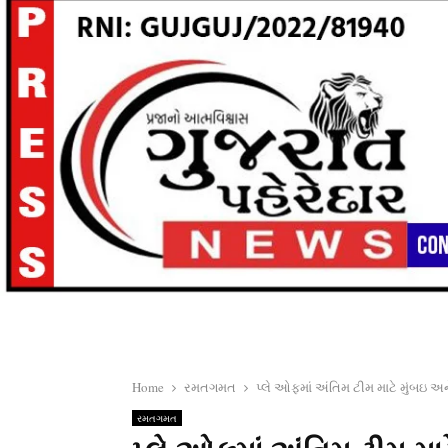
Home
રમતગમત
પ્લે ઓફમાં અંતિમ ટીમ માટે મુંબઇ અન
રમતગમત