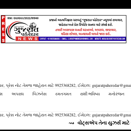
ર, પ્રેસ નોટ તેમજ જાહેરાત માટે 9925368282, ઈમેઇલ: gujaratpaheredar@gma
ેશ
અપરાધ
બિઝનેસ
રમતગમત
રાશી ભવિષ્ય
મનોરંજન
ર, પ્રેસ નોટ તેમજ જાહેરાત માટે 9925368282, ઈમેઇલ: gujaratpaheredar@gma
⇝ વોટ્સએપ તેના યુઝર્સ માટે લાવી રહ્યું