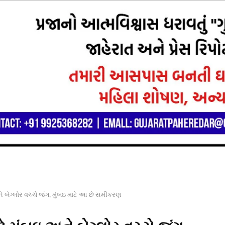
ે બેગ્લોર વચ્ચે જંગ, મુંબઇ માટે આ છે સમીકરણ