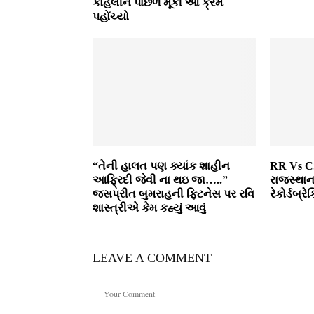
કોહલીને પાછળ મૂકી આ ક્રમ
પહોંચ્યો
“તેની હાલત પણ ક્યાંક શાહીન
RR Vs CS
આફ્રિદી જેવી ના થઇ જા…..”
રાજસ્થાન 
જસપ્રીત બુમરાહની ફિટનેસ પર રવિ
રેકોર્ડબ્ર
શાસ્ત્રીએ કેમ કહ્યું આવું
LEAVE A COMMENT