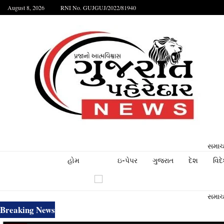
August 8, 2026
RNI No. GUJGUJ/2022/81940
સમાચા
હોમ
ઇ-પેપર
ગુજરાત
દેશ
વિદ
સમાચા
Breaking News