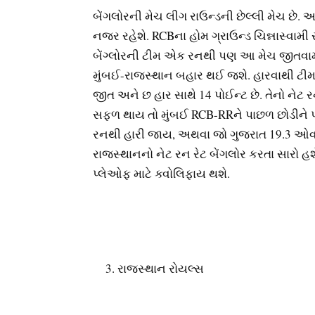
બેંગલોરની મેચ લીગ રાઉન્ડની છેલ્લી મેચ છે. 
નજર રહેશે. RCBના હોમ ગ્રાઉન્ડ ચિન્નાસ્વામી સ
બેંગ્લોરની ટીમ એક રનથી પણ આ મેચ જીતવામા
મુંબઈ-રાજસ્થાન બહાર થઈ જશે. હારવાથી ટીમ મા
જીત અને છ હાર સાથે 14 પોઈન્ટ છે. તેનો નેટ રન
સફળ થાય તો મુંબઈ RCB-RRને પાછળ છોડીને પ્લે
રનથી હારી જાય, અથવા જો ગુજરાત 19.3 ઓવર
રાજસ્થાનનો નેટ રન રેટ બેંગલોર કરતા સારો હશ
પ્લેઓફ માટે ક્વોલિફાય થશે.
રાજસ્થાન રોયલ્સ