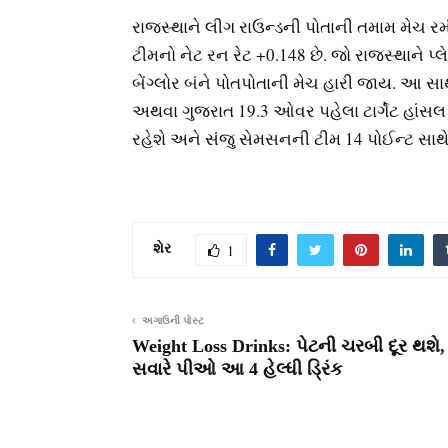
રાજસ્થાને લીગ રાઉન્ડની પોતાની તમામ મેચ રમી
ટીમનો નેટ રન રેટ +0.148 છે. જો રાજસ્થાને પ્લ
બેંગ્લોર બંને પોતપોતાની મેચ હારી જાય. આ સાથે 
અથવા ગુજરાત 19.3 ઓવર પહેલા ટાર્ગેટ હાંસલ 
રહેશે અને સંજુ સેમસનની ટીમ 14 પોઈન્ટ સાથે
શેર
1
અગાઉની પોસ્ટ
Weight Loss Drinks: પેટની ચરબી દૂર થશે
સવારે પીઓ આ 4 હેલ્ધી ડ્રિંક