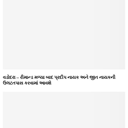
વડોદરા – રીમાન્ડ મળ્યા બાદ પ્રદીપ નાયક અને જીત નાયકની
ઉલટતપાસ કરવામાં આવશે