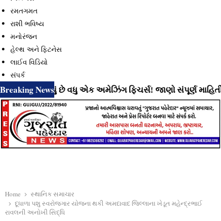
રમતગમત
રાશી ભવિષ્ય
મનોરંજન
હેલ્થ અને ફિટનેસ
લાઈવ વિડિયો
સંપર્ક
Breaking News
ી રહ્યું છે વધુ એક અમેઝિંગ ફિચર્સ! જાણો સંપૂર્ણ માહિતી
⇝ In
Home
સ્થાનિક સમાચાર
દૂધાળા પશુ સ્વરોજગાર યોજના થકી અમદાવાદ જિલ્લાના ખેડૂત મહેન્દ્રભાઈ
રાવલની અનોખી સિદ્ધિ