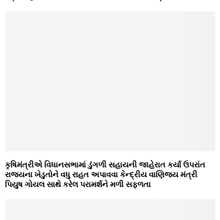
કૃષિમંત્રીએ વિધાનસભામાં ડુંગળી સહાયની જાહેરાત કર્યા ઉપરાંત
રાજ્યના ખેડુતોને વધુ રાહત અપાવવા કેન્દ્રીય વાણિજ્ય મંત્રી
પિયુષ ગોયલ સાથે કરેલ પરામર્શને મળી સફળતા