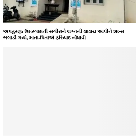
અપહરણ: ઉમરગામની સગીરાને લગ્નની લાલચ આપીને શખ્સ
ભગાડી ગયો, માતા-પિતાએ ફરિયાદ નોંધાવી