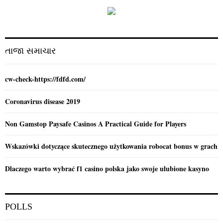
f
A
o
r
R
:
C
તાજા સમાચાર
H
cw-check-https://fdfd.com/
Coronavirus disease 2019
Non Gamstop Paysafe Casinos A Practical Guide for Players
Wskazówki dotyczące skutecznego użytkowania robocat bonus w grach
Dlaczego warto wybrać f1 casino polska jako swoje ulubione kasyno
POLLS