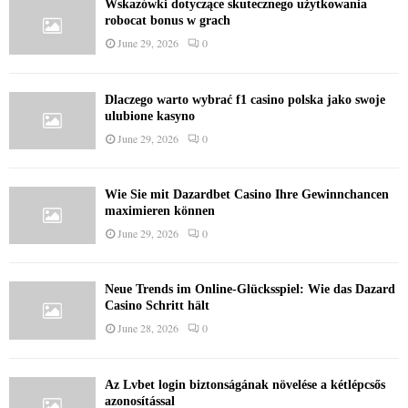
Wskazówki dotyczące skutecznego użytkowania
robocat bonus w grach
June 29, 2026
0
Dlaczego warto wybrać f1 casino polska jako swoje
ulubione kasyno
June 29, 2026
0
Wie Sie mit Dazardbet Casino Ihre Gewinnchancen
maximieren können
June 29, 2026
0
Neue Trends im Online-Glücksspiel: Wie das Dazard
Casino Schritt hält
June 28, 2026
0
Az Lvbet login biztonságának növelése a kétlépcsős
azonosítással