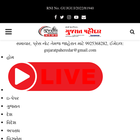
RNI No. GUJGUJ/2022/81940
Facebook
Twitter
Instagram
Youtube
Email
PRIMARY
સમાચાર, પ્રેસ નોટ તેમજ જાહેરાત માટે 9925368282, ઈમેઇલ:
MENU
gujaratpaheredar@gmail.com
હોમ
ઇ-પેપર
ગુજરાત
દેશ
વિદેશ
અપરાધ
બિઝનેસ