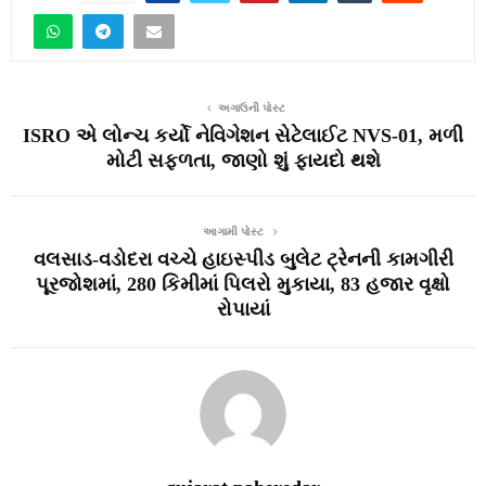
અગાઉની પોસ્ટ
ISRO એ લોન્ચ કર્યો નેવિગેશન સેટેલાઈટ NVS-01, મળી
મોટી સફળતા, જાણો શું ફાયદો થશે
આગામી પોસ્ટ
વલસાડ-વડોદરા વચ્ચે હાઇસ્પીડ બુલેટ ટ્રેનની કામગીરી
પૂરજોશમાં, 280 કિમીમાં પિલરો મુકાયા, 83 હજાર વૃક્ષો
રોપાયાં