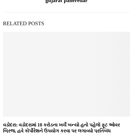
gujarat paheredar
RELATED POSTS
વડોદરા: વડોદરામાં 10 કરોડના ખર્ચે બન્યો હતો પહેલો ફૂટ ઓવર
બ્રિજ, હવે કોર્પોરેશને ઉપયોગ કરવા પર લગાવ્યો પ્રતિબંધ