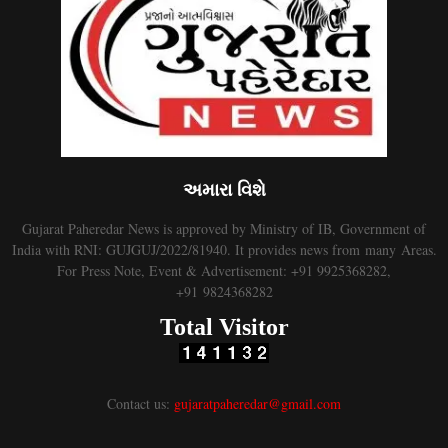
અમારા વિશે
Gujarat Paheredar News is approved by Ministry of IB, Government of
India with RNI: GUJGUJ/2022/81940. It provides news from many Areas.
For Press Note, Event & Advertisement: +91 9925368282,
+91 9824368282
Total Visitor
Contact us:
gujaratpaheredar@gmail.com