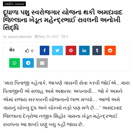
સ્થાનિક સમાચાર
દૂધાળા પશુ સ્વરોજગાર યોજના થકી અમદાવાદ
જિલ્લાના ખેડૂત મહેન્દ્રભાઈ રાવલની અનોખી
સિદ્ધિ
by
gujarat paheredar
May 29, 2023
0
શેર
0
‘મારા પિતાજી કહેતાકે, આપણે ગાયની સેવા કરવી જોઈએ…મારા
પિતાજીની એ સલાહ અમે અક્ષરસ: અપનાવી… જો કે અમને
એમાં રાજ્ય સરકારની યોજનાનો લાભ મળ્યો… આજે અમે
ગાયનું ચોખ્ખુ દૂધ અને ચોખ્ખો નફો પણ મળે છે…’ અમદાવાદ
જિલ્લાના દેત્રોજ નજીક શિહોર ગામના ખેડૂત મહેન્દ્રભાઈ
રાવલના આ શબ્દો ઘણું બધુ કહી જાય છે..