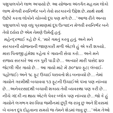
પશુપાલકોને લાભ અપાયો છે. આ યોજના અંતર્ગત મહત્તમ લોકો
લાભ મેળવી સ્વનિર્ભર બને તેવો સરકારનો ઉદ્દેશ છે..સાથે સાથે
ઉછેરે કરતા લોકોને ચોખ્ખો દૂધ પણ મળે છે…’આજ રીતે અન્ય
પશુપાલકો પણ વધુ પ્રમાણમાં દૂધ ઉત્પાદન મેળવી સ્વનિર્ભર બને
તેવો ધ્યેય છે એમ તેમણે ઉમેર્યું હતું.
મહેન્દ્રભાઈ કહે છે કે, ‘મારે ગમતું કરવુ હતું, અને મને
સરકારની યોજનાની જાણકારી મળી એટલે હું એ કરી શક્યો..
મારા પિતાજી હંમેશા કહેતા કે ગાયની સેવા કરો… અને મને
રાજ્ય સરકારે આ તક પુરી પાડી છે… અત્યારે મારી પાસેદ ૪૦
જેટલી ગીર ગાયો છે… આ ગાયો માટે મેં ૭૦*૪૦ ફૂટ( લંબાઈ-
પહોળાઈ) અને ૧૮ ફૂટ ઉંચાઈ ધરાવતો શેડ બનાવ્યો છે… તેમાં
ગાયોને ગરમીથી બચાવવા ૧૩ ફૂટની ઉંચાઈએ પંખા પણ નાંખ્યા
છે…અનેવરસાદથી બચાવી શકાય તેવી વ્યવસ્થા પણ કરી છે…
નીચે ગંદકી ના થાય એટલે પેવર બ્લોક પણ નાંખ્યા છે…જો કે હું
ગાયોને લગભગ ૨૦ વિઘા જમીનમાં છુટ્ટી જ રાખુ છુ અને દિવસમાં
બે વખત દૂધ દોહવાના સમયે જ તેમને શેડમાં લાવુ છુ…’એમ તેઓ