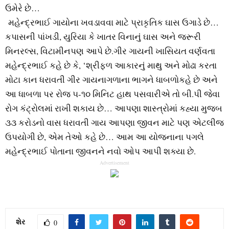
ઉમેરે છે…
મહેન્દ્રભાઈ ગાયોના ખવડાવવા માટે પ્રાકૃતિક ઘાસ ઉગાડે છે…
કપાસની પાંખડી, યુરિયા કે ખાતર વિનાનું ઘાસ અને જરૂરી
મિનરલ્સ, વિટામીનપણ આપે છે.ગીર ગાયની ખાસિયત વર્ણવતા
મહેન્દ્રભાઈ કહે છે કે, ‘શ્રીફળ આકારનું માથુ અને મોઢા કરતા
મોટા કાન ધરાવતી ગીર ગાયનાગળાના ભાગને ધાબળોકહે છે અને
આ ધાબળા પર રોજ ૫-૧૦ મિનિટ હાથ પસવારીએ તો બી.પી જેવા
રોગ કંટ્રોલમાં રાખી શકાય છે… આપણા શાસ્ત્રોમાં કહ્યા મુજબ
૩૩ કરોડનો વાસ ધરાવતી ગાય આપણા જીવન માટે પણ એટલીજ
ઉપયોગી છે, એમ તેઓ કહે છે… આમ આ યોજનાના પગલે
મહેન્દ્રભાઈ પોતાના જીવનને નવો ઓપ આપી શક્યા છે.
Advertisement
શેર
0