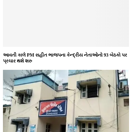
આવતી કાલે PM સહીત ભાજપના કેન્દ્રીય નેતાઓનો 93 બેઠકો પર
પ્રચાર થશે શરુ