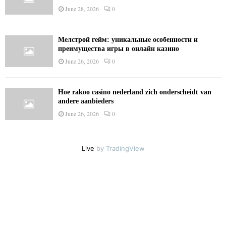
June 28, 2026
0
Мелстрой гейм: уникальные особенности и
преимущества игры в онлайн казино
June 26, 2026
0
Hoe rakoo casino nederland zich onderscheidt van
andere aanbieders
June 26, 2026
0
Live
by TradingView