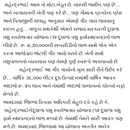
મહેન્દ્રભાઈ આમ તો મોટા ખેડૂત છે, ખાસ્સી જમીન પણ છે…
અને બાગાયતની ખેતી પણ કરે છે…પણ ગૌમાતા પ્રત્યેના પ્રેમ
અને પિતાજીની સલાહ અનુસાર એમણે ગીર ગાય લાવવાનું
સ્વપ્ન હતું… તાલુકા મથકેથી એમને રાજ્ય સરકારની દૂધાળા
પશુ સ્વરોજગાર યોજના (૧૨ દૂધાળા પશુ ફાર્મસ્થાપના)નો લાભ
લીધો છે.. રૂ. ૪,૭૦,૦૦૦ની સબસીડીનો લાભ સાથે એક એક
કરતા આજે ૪૦ જેટલી ગીર ગાયો ધરાવે છે. ખેતી સાથે
પશુપાલનનો વ્યવસાય પણ તેમણે પુર્ણ સ્વરૂપે અપનાવ્યો છે.
મહેન્દ્રભાઈ આ ગીર ગાયોનો ખુબ સારી રીતે ઉછેર કરે
છે… વાર્ષિક ૩૬,૦૦૦ લીટર દૂધ ઉત્પાદનમાંથી વાર્ષિક આવક
અંદાજે રૂ. ૨૫ લાખ અને તેમાંથી અંદાજે ૧૦લાખનો ચોખ્ખો નફો
મેળવે છે.
અમદાવાદ જિલ્લા વિકાસ અધિકારી મેહુલ દવે કહે છે કે,
‘મહેન્દ્રભાઈનેદૂધાળા પશુ સ્વરોજગાર યોજના (૧૨ દૂધાળા પશુ
ફાર્મ સ્થાપના)નો લાભ મળ્યો છે. તેમાંથી તેમને સારી આવક પણ
મળે છે. અમદાવાદ જિલ્લામાં આ યોજના અંતર્ગત અનેક