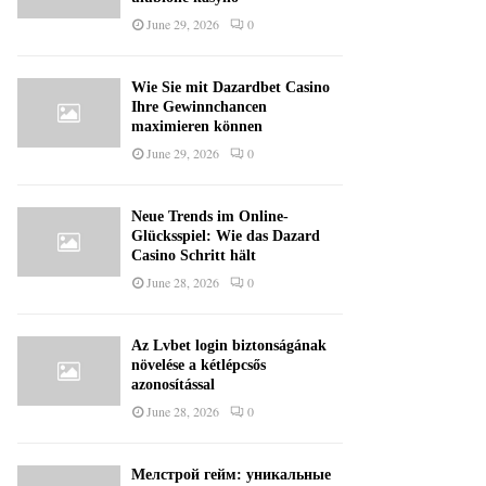
June 29, 2026
0
Wie Sie mit Dazardbet Casino
Ihre Gewinnchancen
maximieren können
June 29, 2026
0
Neue Trends im Online-
Glücksspiel: Wie das Dazard
Casino Schritt hält
June 28, 2026
0
Az Lvbet login biztonságának
növelése a kétlépcsős
azonosítással
June 28, 2026
0
Мелстрой гейм: уникальные