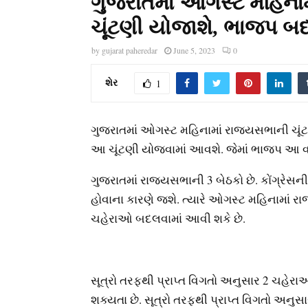
ગુજરાતમાં ઓગસ્ટ મહિનામ
ચૂંટણી યોજાશે, ભાજપ બ
by
gujarat paheredar
June 5, 2023
0
શેર
1
ગુજરાતમાં ઓગસ્ટ મહિનામાં રાજ્યસભાની ચૂંટ
આ ચૂંટણી યોજવામાં આવશે. જેમાં ભાજપ આ વ
ગુજરાતમાં રાજ્યસભાની 3 બેઠકો છે. કોંગ્રેસ
હોવાના કારણે જશે. ત્યારે ઓગસ્ટ મહિનામાં ર
ચહેરાઓ બદલવામાં આવી શકે છે.
સૂત્રો તરફથી પ્રાપ્ત વિગતો અનુસાર 2 ચહે
શક્યતા છે. સૂત્રો તરફથી પ્રાપ્ત વિગતો અનુ