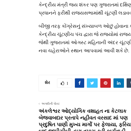
કેન્દ્રીય મંત્રી જય શંકર પણ ગુજરાતમાં દક્ષ
પ્રધાનને ફરીથી રાજ્યસભામાંથી ચૂંટણી લડાવ
બીજી તરફ કોંગ્રેસનું સંખ્યાબળ ઓછું હોવાના
કેન્દ્રીય ચૂંટણીચ પંચ દ્વારા જે રાજ્યોમાં રાજ
જેથી ગુજરાતમાં ઓગસ્ટ મહિનાની અંદર ચૂંટણ
નવા ચહેરાઓને સ્થાન આપવામાં આવી શકે છે.
શેર
1
અગાઉની પોસ્ટ
અંકલેશ્વર ઓદ્યોગિક વશાહત ના કેટલાક
બેજવાબદાર પ્રતાપે નહીવત વરસાદ માં પણ
પ્રદુષિત પાણી મુખ્ય માર્ગો પર ફેલાયા, ફરિય