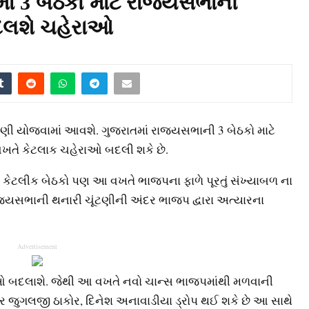
ાં 3 બેઠકો માટે રાજ્યસભાની
દલશે ચહેરાઓ
ણી યોજવામાં આવશે. ગુજરાતમાં રાજ્યસભાની 3 બેઠકો માટે
ખતે કેટલાક ચહેરાઓ બદલી શકે છે.
ની કેટલીક બેઠકો પણ આ વખતે ભાજપના ફાળે પૂરતું સંખ્યાબળ ના
ાજ્યસભાની થનારી ચૂંટણીની અંદર ભાજપ દ્વારા અત્યારના
Advertisement
રાઓ બદલાશે. જેથી આ વખતે નવો ચાન્સ ભાજપમાંથી મળવાની
સાર જુગલજી ઠાકોર, દિનેશ અનાવાડીયા ડ્રોપ થઈ શકે છે આ સાથે