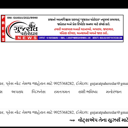
ર, પ્રેસ નોટ તેમજ જાહેરાત માટે 9925368282, ઈમેઇલ: gujaratpaheredar@gma
ેશ
અપરાધ
બિઝનેસ
રમતગમત
રાશી ભવિષ્ય
મનોરંજન
ર, પ્રેસ નોટ તેમજ જાહેરાત માટે 9925368282, ઈમેઇલ: gujaratpaheredar@gma
⇝ વોટ્સએપ તેના યુઝર્સ માટે લાવી રહ્યુ