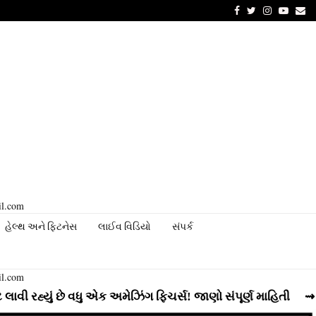
Facebook
Twitter
Instagram
Youtu
Em
il.com
હેલ્થ અને ફિટનેસ
લાઈવ વિડિયો
સંપર્ક
il.com
ં છે વધુ એક અમેઝિંગ ફિચર્સ! જાણો સંપૂર્ણ માહિતી
⇝ Instagra