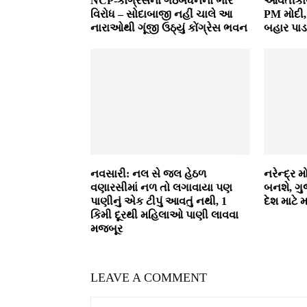
NCP-કોંગ્રેસના ગઠબંધનનો ભારે
આવતીકાલે
વિરોધ – સોદાબાજી નહીં ચાલે આ
PM મોદી, 
નારાઓથી ગૂંજી ઉઠ્યું કોંગ્રેસ ભવન
બહાર પાડ
નવસારી: નલ સે જલ હેઠળ
નરેન્દ્ર 
વણારસીમાં નળ તો લગાવાયા પણ
બનશે, ગુ
પાણીનું એક ટીપું આવતું નથી, 1
દેશ માટે 
કિમી દૂરથી મહિલાઓ પાણી લાવવા
મજબૂર
LEAVE A COMMENT