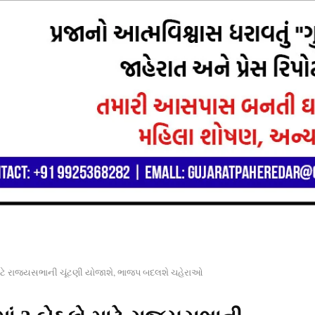
માટે રાજ્યસભાની ચૂંટણી યોજાશે, ભાજપ બદલશે ચહેરાઓ