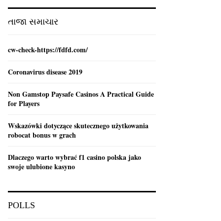
:
C
તાજા સમાચાર
H
cw-check-https://fdfd.com/
Coronavirus disease 2019
Non Gamstop Paysafe Casinos A Practical Guide
for Players
Wskazówki dotyczące skutecznego użytkowania
robocat bonus w grach
Dlaczego warto wybrać f1 casino polska jako
swoje ulubione kasyno
POLLS