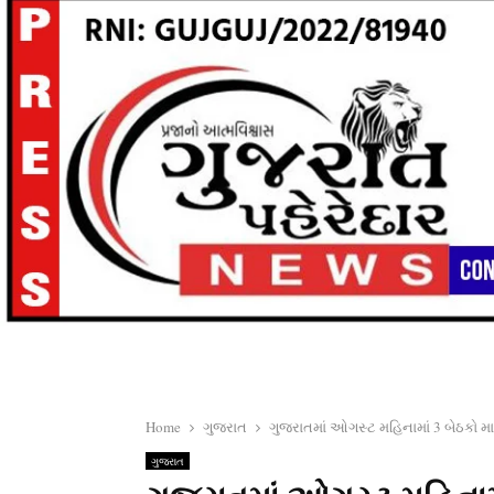
Home
ગુજરાત
ગુજરાતમાં ઓગસ્ટ મહિનામાં 3 બેઠકો 
ગુજરાત