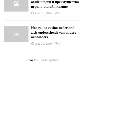
особенности и преимущества
игры в онлайн казино
June 26, 2026
0
Hoe rakoo casino nederland
zich onderscheidt van andere
aanbieders
June 26, 2026
0
Live
by TradingView