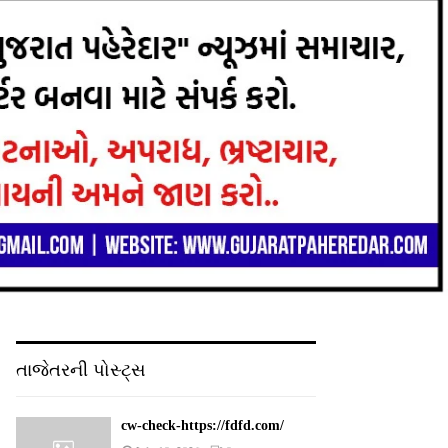
તાજેતરની પોસ્ટ્સ
cw-check-https://fdfd.com/