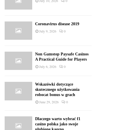
July 10, 2026
0
Coronavirus disease 2019
July 9, 2026
0
Non Gamstop Paysafe Casinos
A Practical Guide for Players
July 6, 2026
0
Wskazówki dotyczące
skutecznego użytkowania
robocat bonus w grach
June 29, 2026
0
Dlaczego warto wybrać f1
casino polska jako swoje
ulubione kasyno