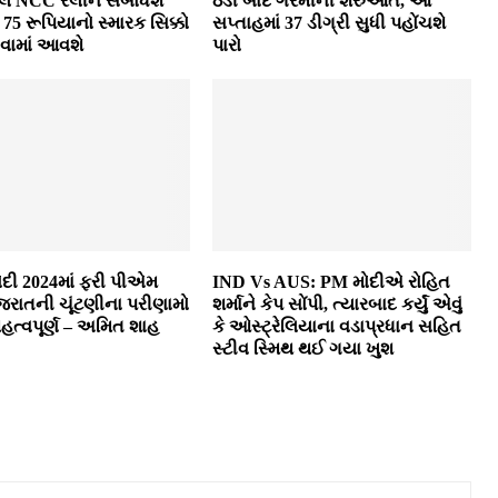
 NCC રેલીને સંબોધશે
ઠંડી બાદ ગરમીની શરુઆત, આ
75 રૂપિયાનો સ્મારક સિક્કો
સપ્તાહમાં 37 ડીગ્રી સુધી પહોંચશે
વામાં આવશે
પારો
મોદી 2024માં ફરી પીએમ
IND Vs AUS: PM મોદીએ રોહિત
જરાતની ચૂંટણીના પરીણામો
શર્માને કેપ સોંપી, ત્યારબાદ કર્યું એવું
મહત્વપૂર્ણ – અમિત શાહ
કે ઓસ્ટ્રેલિયાના વડાપ્રધાન સહિત
સ્ટીવ સ્મિથ થઈ ગયા ખુશ