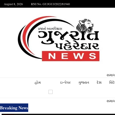
August 8, 2026
RNI No. GUJGUJ/2022/81940
સમાચા
હોમ
ઇ-પેપર
ગુજરાત
દેશ
વિદ
સમાચા
Breaking News