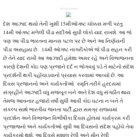
Advertisement
દેશ આઝાદ થયો તેની ખુશી 15મીઓગષ્ટ ચોક્કસ મળી પરંતુ
14મી ઓગષ્ટ મળેલી પીડા સદીઓ સુઘી લોકો યાદ રાખશે. આ જે
પણ આ પીડા ભારતના માનસ પટલ પર છે અને આ નિર્ણયની
પીડા અસહાય છે. 14મી ઓગષ્ટ નાગરીકોએ જે પીડા સહન કરી
છે તેને યાદ રાખી આ આઝાદી હંમેશા અમર રહે અને વિભાજનના
કારણે દેશની કોઇ પણ પ્રજાને દર્દ ન ભોગવવું પડે તે માટેનો સંદેશ
પ્રદર્શની થકી પહોંચાડવાનો પ્રયાસ કરવામાં આવ્યો છે. આ
દિવસ પ્રજાનનો અને કાર્યકર્તાઓ સ્મૃતિ તરીકે હ્રદયમાં
સંગ્રહીને આઝાદી વધુ મજબૂત બને અને દેશ વધુ સંગઠીત થાય
તેમજ આવનાર હજારો વર્ષો સુધી આવી કોઇ ઘટના ન બને તે
સંકલ્પ સાથે ભારતીય જનતા પાર્ટી દ્વારા સમગ્ર રાજયમાં
પ્રદર્શન અને વિભાજન વિભીષીકા દિવસ હોલમાં કાર્યક્રમ કરી
પ્રજાજનો અને કાર્યકર્તાઓ સુધી આ દિવસનો સંદેશ પહોંચે તેવા
કાર્યક્રમો થશે. આ દિવસે મશાલ રેલી અને મૌન રેલી