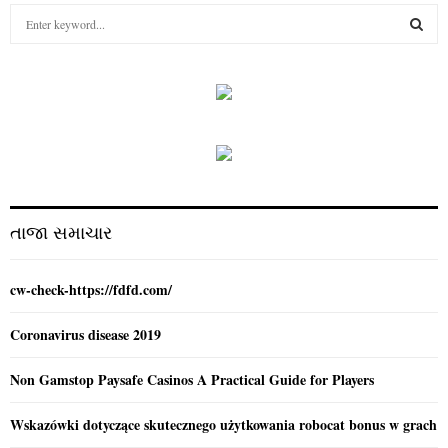
S
e
a
S
r
c
E
h
f
A
o
r
R
:
C
તાજા સમાચાર
H
cw-check-https://fdfd.com/
Coronavirus disease 2019
Non Gamstop Paysafe Casinos A Practical Guide for Players
Wskazówki dotyczące skutecznego użytkowania robocat bonus w grach