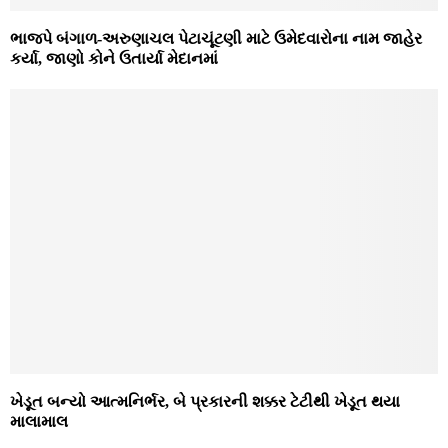
ભાજપે બંગાળ-અરુણાચલ પેટાચૂંટણી માટે ઉમેદવારોના નામ જાહેર
કર્યા, જાણો કોને ઉતાર્યા મેદાનમાં
ખેડૂત બન્યો આત્મનિર્ભર, બે પ્રકારની શક્કર ટેટીથી ખેડૂત થયા
માલામાલ