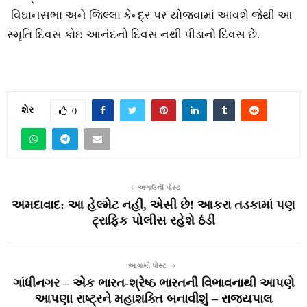
વિઘાનસભા અને જિલ્લા કેન્દ્ર પર યોજવામાં આવશે જેથી આ
સ્મૃતિ દિવસ કોઇ આનંદનો દિવસ નથી પીડાનો દિવસ છે.
શેર
0
અગાઉની પોસ્ટ
અમદાવાદ: આ હેલ્મેટ નહીં, એસી છે! આકરા તડકામાં પણ
ટ્રાફિક પોલીસ રહેશે ઠંડી
આગામી પોસ્ટ
ગાંધીનગર – એક ભારત-શ્રેષ્ઠ ભારતની વિભાવનાથી આપણે
આપણા રાષ્ટ્રને મહાશક્તિ બનાવીશું – રાજ્યપાલ