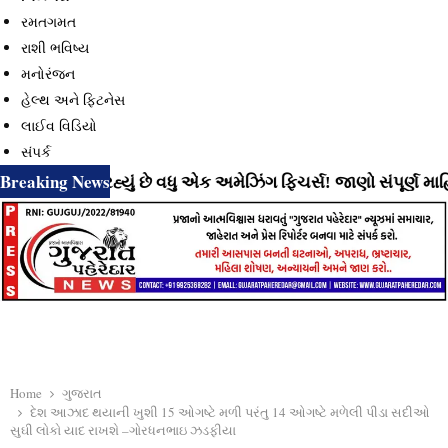
રમતગમત
રાશી ભવિષ્ય
મનોરંજન
હેલ્થ અને ફિટનેસ
લાઈવ વિડિયો
સંપર્ક
Breaking News
 લાવી રહ્યું છે વધુ એક અમેઝિંગ ફિચર્સ! જાણો સંપૂર્ણ માહિતી
Home
ગુજરાત
દેશ આઝાદ થયાની ખુશી 15 ઓગષ્ટે મળી પરંતુ 14 ઓગષ્ટે મળેલી પીડા સદીઓ
સુઘી લોકો યાદ રાખશે –ગોરધનભાઇ ઝડફીયા