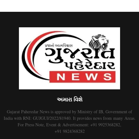
અમારા વિશે
Gujarat Paheredar News is approved by Ministry of IB, Government of
India with RNI: GUJGUJ/2022/81940. It provides news from many Areas.
For Press Note, Event & Advertisement: +91 9925368282,
+91 9824368282