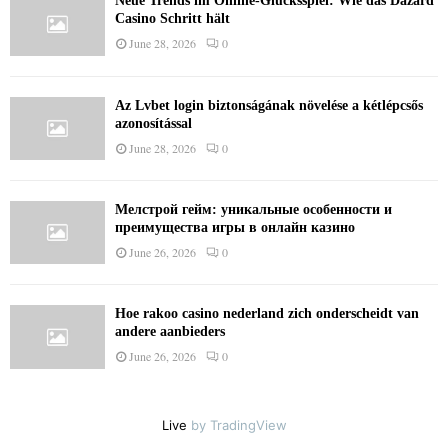
Neue Trends im Online-Glücksspiel: Wie das Dazard
Casino Schritt hält
June 28, 2026
0
Az Lvbet login biztonságának növelése a kétlépcsős
azonosítással
June 28, 2026
0
Мелстрой гейм: уникальные особенности и
преимущества игры в онлайн казино
June 26, 2026
0
Hoe rakoo casino nederland zich onderscheidt van
andere aanbieders
June 26, 2026
0
Live
by TradingView