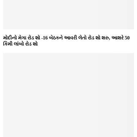
મોદીનો મેગા રોડ શો -16 બેઠકને આવરી લેતો રોડ શો શરુ, આશરે 50
કિમી લાંબો રોડ શો