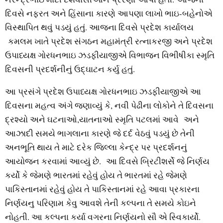
દિવસે નફરત અને હિંસાના કારણે આપણા લાખો ભાઇ-બહેનોએ
વિસ્થાપિત થવું પડયું હતું. આજના દિવસે પ્રદેશ કાર્યાલય
કમલમ ખાતે પ્રદેશ સંગઠન મહામંત્રી રત્નાકરજી અને પ્રદેશ
ઉપાધ્યક્ષ ગોરધનભાઇ ઝડફીયાજીએ વિભાજન વિભીષીકા સ્મૃતિ
દિવસની પ્રદર્શનીનું ઉદ્ઘાટન કર્યુ હતું.
આ પ્રસંગે પ્રદેશ ઉપાધ્યક્ષ ગોરધનભાઇ ઝડફીયાજીએ આ
દિવસના મહત્વ અંગે જણાવ્યું કે, નવી પેઢીના લોકોને તે દિવસના
દ્રશ્યો અને ઘટનાઓ,યાતનાઓ સ્મૃતિ પટલમાં આવે અને
આઝાદી સમયે ભાગલાના કારણે જે દર્દ વેઠવું પડયું છે તેની
અનભૂતિ થાય તે માટે દરેક જિલ્લા કેન્દ્ર પર પ્રદર્શનનું
આયોજન કરવામાં આવ્યું છે. આ દિવસે બ્રિટીશર્સે જે નિર્ણય
કર્યો કે જેમણે ભારતમાં રહેવું હોય તે ભારતમાં રહે જેમણે
પાકિસ્તાનમાં રહેવું હોય તે પાકિસ્તાનમાં રહે આવા પ્રકારના
નિર્ણયનુ પરિણામ કેવુ આવશે તેની કલ્પના તે સમયે કોઇને
નોહતી. આ કલ્પના કર્યા વગરના નિર્ણયનો સૌ એ સ્વિકાર્યો.