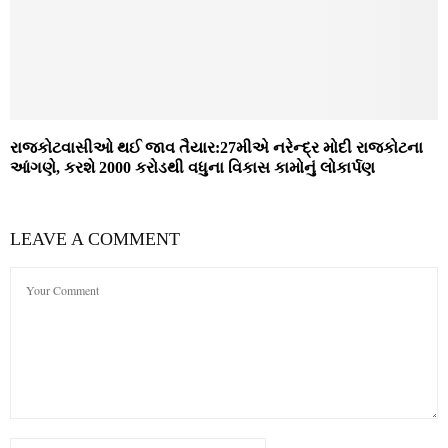
રાજકોટવાસીઓ થઈ જાવ તૈયાર:27મીએ નરેન્દ્ર મોદી રાજકોટના
આંગણે, કરશે 2000 કરોડથી વધુના વિકાસ કામોનું લોકાર્પણ
LEAVE A COMMENT