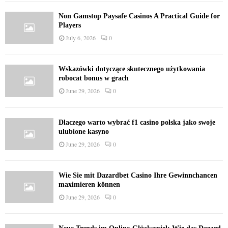
Non Gamstop Paysafe Casinos A Practical Guide for
Players
July 6, 2026
0
Wskazówki dotyczące skutecznego użytkowania
robocat bonus w grach
June 29, 2026
0
Dlaczego warto wybrać f1 casino polska jako swoje
ulubione kasyno
June 29, 2026
0
Wie Sie mit Dazardbet Casino Ihre Gewinnchancen
maximieren können
June 29, 2026
0