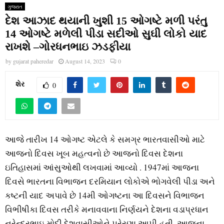
ગુજરાત
દેશ આઝાદ થયાની ખુશી 15 ઓગષ્ટે મળી પરંતુ
14 ઓગષ્ટે મળેલી પીડા સદીઓ સુઘી લોકો યાદ
રાખશે –ગોરધનભાઇ ઝડફીયા
by
gujarat paheredar
August 14, 2023
0
શેર
0
આજે તારીખ 14 ઓગષ્ટ એટલે કે સમગ્ર ભારતવાસીઓ માટે
આજનો દિવસ ખૂબ મહત્વનો છે આજનો દિવસ દેશના
ઇતિહાસમાં આંસુઓથી લખવામાં આવ્યો . 1947માં આજના
દિવસે ભારતના વિભાજન દરમિયાન લોકોએ ભોગવેલી પીડા અને
કષ્ટની યાદ અપાવે છે 14મી ઓગષ્ટના આ દિવસને વિભાજન
વિભીષીકા દિવસ તરીકે મનાવવાના નિર્ણયને દેશના વડાપ્રધાન
નરેન્દ્રભાઇ મોદી દેશવાસીઓને પ્રેરણા આપી હતી. આજના