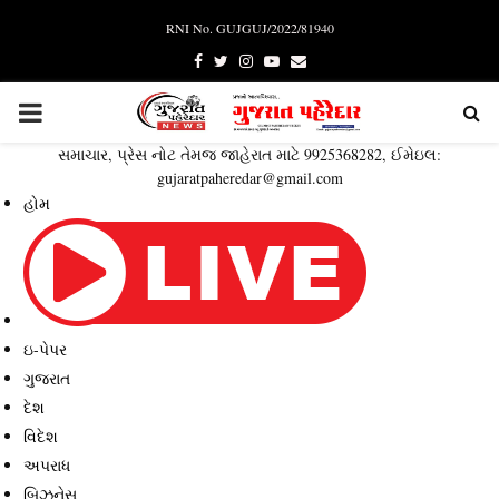
RNI No. GUJGUJ/2022/81940
Facebook
Twitter
Instagram
Youtube
Email
PRIMARY
સમાચાર, પ્રેસ નોટ તેમજ જાહેરાત માટે 9925368282, ઈમેઇલ:
MENU
gujaratpaheredar@gmail.com
હોમ
ઇ-પેપર
ગુજરાત
દેશ
વિદેશ
અપરાધ
બિઝનેસ