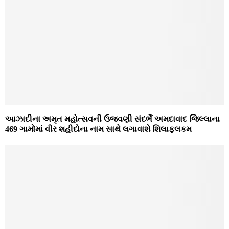
આઝાદીના અમૃત મહોત્સવની ઉજવણી સંદર્ભે અમદાવાદ જિલ્લાના
469 ગામોમાં વીર શહીદોના નામ સાથે લગાવાશે શિલાફલકમ