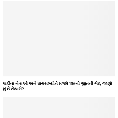
પાર્ટીના નેતાઓ અને ધારાસભ્યોને મળશે 156ની જીતની ભેટ, જાણો
શું છે તૈયારી?