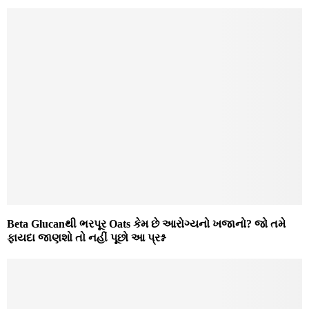
Beta Glucanથી ભરપૂર Oats કેમ છે આરોગ્યનો ખજાનો? જો તમે
ફાયદા જાણશો તો નહીં પૂછો આ પ્રશ્ન