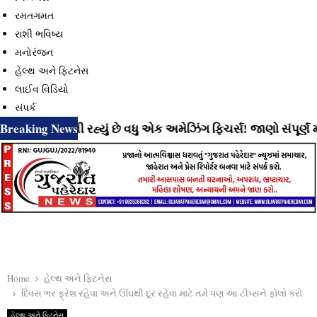
રમતગમત
રાશી ભવિષ્ય
મનોરંજન
હેલ્થ અને ફિટનેસ
લાઈવ વિડિયો
સંપર્ક
Breaking News
ાટે લાવી રહ્યું છે વધુ એક અમેઝિંગ ફિચર્સ! જાણો સંપૂર્ણ માહિતી
Home
હેલ્થ અને ફિટનેસ
દિવસ ભર ફ્રેશ રહેવા અને ઊંઘથી દૂર રહેવા માટે તમે પણ આ ટીપ્સને ફોલો કરો
હેલ્થ અને ફિટનેસ