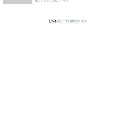
June 26, 2026
0
Live
by TradingView