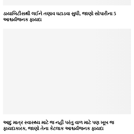
ડાયાબિટીસથી લઈને તણાવ ઘટાડવા સુધી, જાણો સોપારીના 5
આશ્ચર્યજનક ફાયદા
આદુ માત્ર સ્વાસ્થ્ય માટે જ નહીં પરંતુ વાળ માટે પણ ખૂબ જ
ફાયદાકારક, જાણો તેના કેટલાક આશ્ચર્યજનક ફાયદા