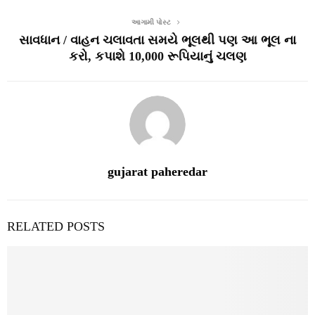
આગામી પોસ્ટ
સાવધાન / વાહન ચલાવતા સમયે ભૂલથી પણ આ ભૂલ ના
કરો, કપાશે 10,000 રૂપિયાનું ચલણ
gujarat paheredar
RELATED POSTS