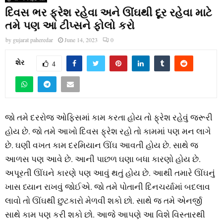
દિવસ ભર ફ્રેશ રહેવા અને ઊંઘથી દૂર રહેવા માટે
તમે પણ આ ટીપ્સને ફોલો કરો
by
gujarat paheredar
June 14, 2023
0
શેર
4
જો તમે દરરોજ ઓફિસમાં કામ કરતા હોય તો ફ્રેશ રહેવું જરૂરી
હોય છે. જો તમે આખો દિવસ ફ્રેશ રહો તો કામમાં પણ મન લાગે
છે. ઘણી વખત કામ દરમિયાન ઊંઘ આવતી હોય છે. સાથે જ
આળસ પણ આવે છે. આની પાછળ ઘણા બધા કારણો હોય છે.
અપૂરતી ઊંઘને કારણે પણ આવું થતું હોય છે. આથી તમારે ઊંઘનું
ખાસ ધ્યાન રાખવું જોઈએ. જો તમે પોતાની દિનચર્યામાં બદલાવ
લાવો તો ઊંઘથી છુટકારો મેળવી શકો છો. સાથે જ તમે એનર્જી
સાથે કામ પણ કરી શકો છો. આજે આપણે આ વિશે વિસ્તારથી