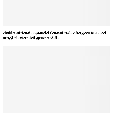
સંભવિત કોરોનાની મહામારીને ધ્યાનમાં રાખી રાધનપુરના ધારાસભ્યે
વારાહી સીએચસીની મુલાકાત લીધી