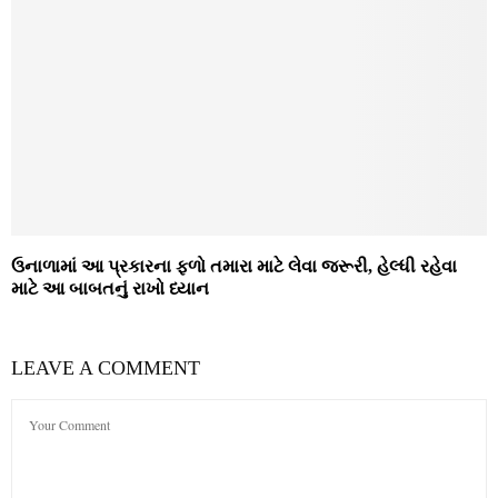
ઉનાળામાં આ પ્રકારના ફળો તમારા માટે લેવા જરૂરી, હેલ્ધી રહેવા
માટે આ બાબતનું રાખો ધ્યાન
LEAVE A COMMENT