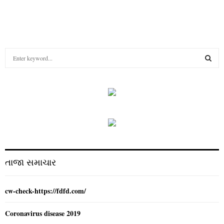
S
e
a
S
r
c
E
h
f
A
o
r
R
:
C
તાજા સમાચાર
H
cw-check-https://fdfd.com/
Coronavirus disease 2019