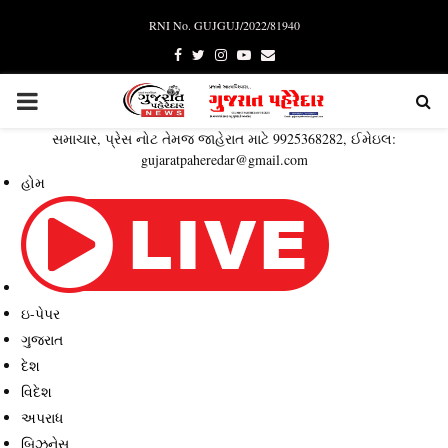
RNI No. GUJGUJ/2022/81940
Facebook
Twitter
Instagram
Youtube
Email
PRIMARY
સમાચાર, પ્રેસ નોટ તેમજ જાહેરાત માટે 9925368282, ઈમેઇલ:
MENU
gujaratpaheredar@gmail.com
હોમ
ઇ-પેપર
ગુજરાત
દેશ
વિદેશ
અપરાધ
બિઝનેસ