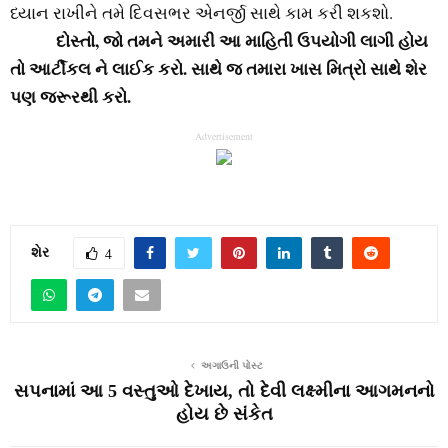
ધ્યાન રાખીને તમે દિવસભર એનર્જી સાથે કામ કરી શકશો.
દોસ્તો, જો તમને અમારી આ માહિતી ઉપયોગી લાગી હોય
‌
તો આર્ટીકલ ને લાઈક કરો. સાથે જ તમારા ખાસ મિત્રો સાથે શેર
પણ જરૂરથી કરો.
Advertisement
શેર
4
અગાઉની પોસ્ટ
સપનામાં આ 5 વસ્તુઓ દેખાય, તો દેવી લક્ષ્મીના આગમનનો
હોય છે સંકેત