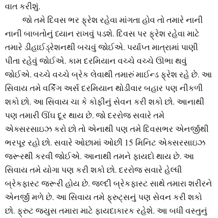
વાત કરીશું.
‌‌‌‌‌ જો‌ ‌તમે દિવસ ભર ફ્રેશ રહેવા માંગતા હોવ તો તમારે નાની
નાની બાબતોનું ધ્યાન રાખવું પડશે. દિવસ પર ફ્રેશ રહેવા માટે
તમારે ડીહાઈડ્રેશનથી બચવું જોઈએ. પર્યાપ્ત માત્રામાં પાણી
પીતા રહેવું જોઈએ. કામ દરમિયાન વચ્ચે વચ્ચે ઊભા થવું
જોઈએ. વચ્ચે વચ્ચે બ્રેક લેવાથી તમારું માઈન્ડ ફ્રેશ રહે છે. આ
સિવાય તમે વર્કિંગ અર્સ દરમિયાન થોડીવાર બહાર પણ નીકળી
શકો છો. આ સિવાય ચા કે કોફીનું સેવન કરી શકો છો. આનાથી
પણ તમારી ઊંઘ દૂર થાય છે. જો દરરોજ સવારે તમે
એક્સરસાઇઝ કરો છો તો એનાથી પણ તમે દિવસભર એનર્જીથી
ભરપૂર રહો છો. સવારે ઓછામાં ઓછી 15 મિનિટ એક્સરસાઇઝ
જરૂરથી કરવી જોઈએ. આનાથી તમને ફાયદો થાય છે. આ
સિવાય તમે યોગા પણ કરી શકો છો. દરરોજ સવારે હેલ્ધી
બ્રેકફાસ્ટ જરૂરી હોય છે. જલ્દી બ્રેકફાસ્ટ સાથે તમારા શરીરને
એનર્જી મળે છે. આ સિવાય તમે ફ્રુટ્સનું પણ સેવન કરી શકો
છો. ફ્રુટ જ્યુસ તમારા માટે ફાયદાકારક રહેશે. આ બધી વસ્તુનું