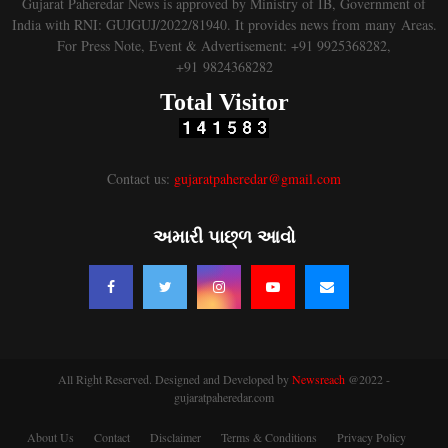
Gujarat Paheredar News is approved by Ministry of IB, Government of
India with RNI: GUJGUJ/2022/81940. It provides news from many Areas.
For Press Note, Event & Advertisement: +91 9925368282,
+91 9824368282
Total Visitor
Contact us:
gujaratpaheredar@gmail.com
અમારી પાછ્ળ આવો
All Right Reserved. Designed and Developed by
Newsreach
@2022 -
gujaratpaheredar.com
About Us
Contact
Disclaimer
Terms & Conditions
Privacy Policy