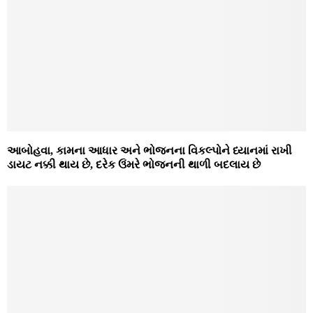
આબોહવા, કામના આધાર અને ભોજનના વિકલ્પોને ધ્યાનમાં રાખી
ડાયટ નક્કી થાય છે, દરેક ઉંમરે ભોજનની થાળી બદલાય છે