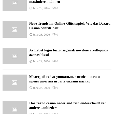
maximieren können
June 29, 2026
0
Neue Trends im Online-Glücksspiel: Wie das Dazard
Casino Schritt hält
June 28, 2026
0
Az Lvbet login biztonságának növelése a kétlépcsős
azonosítással
June 28, 2026
0
Мелстрой гейм: уникальные особенности и
преимущества игры в онлайн казино
June 26, 2026
0
Hoe rakoo casino nederland zich onderscheidt van
andere aanbieders