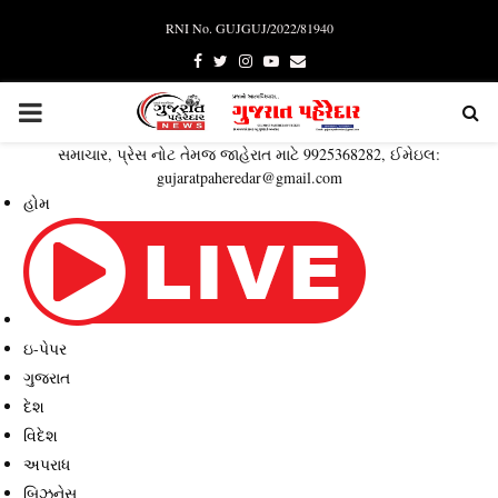
RNI No. GUJGUJ/2022/81940
Facebook
Twitter
Instagram
Youtube
Email
PRIMARY
સમાચાર, પ્રેસ નોટ તેમજ જાહેરાત માટે 9925368282, ઈમેઇલ:
MENU
gujaratpaheredar@gmail.com
હોમ
ઇ-પેપર
ગુજરાત
દેશ
વિદેશ
અપરાધ
બિઝનેસ