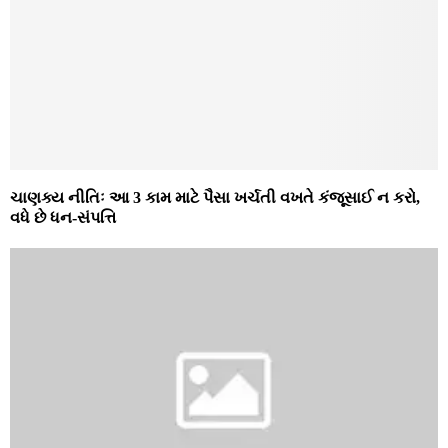
ચાણક્ય નીતિઃ આ 3 કામ માટે પૈસા ખર્ચતી વખતે કંજૂસાઈ ન કરો,
વધે છે ધન-સંપત્તિ