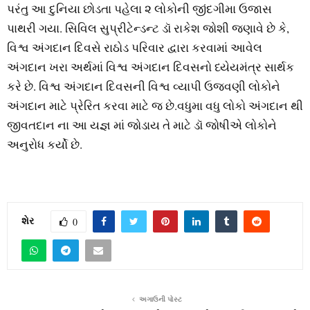
પરંતુ આ દુનિયા છોડતા પહેલા ૨ લોકોની જીંદગીમા ઉજાસ
પાથરી ગયા. સિવિલ સુપ્રીટેન્ડન્ટ ડૉ રાકેશ જોશી જણાવે છે કે,
વિશ્વ અંગદાન દિવસે રાઠોડ પરિવાર દ્વારા કરવામાં આવેલ
અંગદાન ખરા અર્થમાં વિશ્વ અંગદાન દિવસનો ધ્યેયમંત્ર સાર્થક
કરે છે. વિશ્વ અંગદાન દિવસની વિશ્વ વ્યાપી ઉજવણી લોકોને
અંગદાન માટે પ્રેરિત કરવા માટે જ છે.વધુમા વધુ લોકો અંગદાન થી
જીવતદાન ના આ યજ્ઞ માં જોડાય તે માટે ડૉ‌ જોષીએ લોકોને
અનુરોધ કર્યો છે.
શેર
0
અગાઉની પોસ્ટ