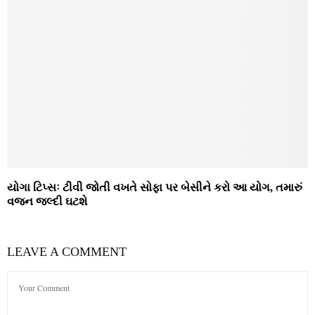
યોગા ટિપ્સઃ ટીવી જોતી વખતે સોફા પર બેસીને કરો આ યોગ, તમારું
વજન જલ્દી ઘટશે
LEAVE A COMMENT