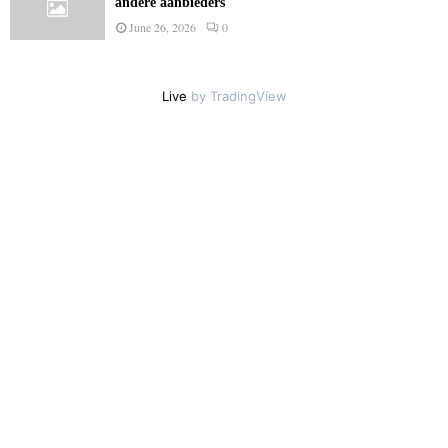
andere aanbieders
June 26, 2026
0
Live
by TradingView