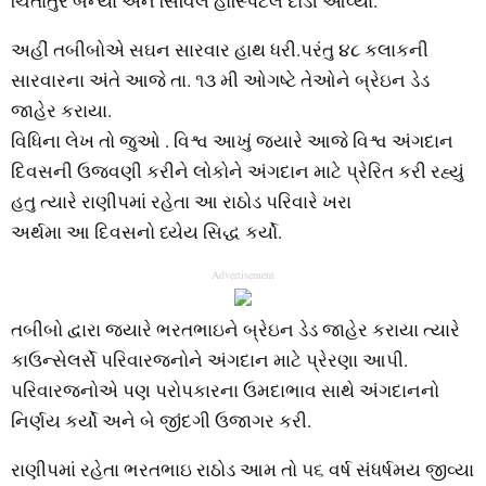
ચિંતાતુર બન્યા અને સિવિલ હોસ્પિટલ દોડી આવ્યા.
અહીં તબીબોએ સઘન સારવાર હાથ ધરી.પરંતુ ૪૮ કલાકની
સારવારના અંતે આજે તા. ૧૩ મી ઓગષ્ટે તેઓને બ્રેઇન ડેડ
જાહેર કરાયા.
વિધિના લેખ તો જુઓ . વિશ્વ આખું જ્યારે આજે વિશ્વ અંગદાન
દિવસની ઉજવણી કરીને લોકોને અંગદાન માટે પ્રેરિત કરી રહ્યું
હતુ ત્યારે રાણીપમાં રહેતા આ રાઠોડ પરિવારે ખરા
અર્થમા આ દિવસનો ધ્યેય સિદ્ધ કર્યો.
Advertisement
તબીબો દ્વારા જ્યારે ભરતભાઇને બ્રેઇન ડેડ જાહેર કરાયા ત્યારે
કાઉન્સેલર્સે પરિવારજનોને અંગદાન માટે પ્રેરણા આપી.
પરિવારજનોએ પણ પરોપકારના ઉમદાભાવ સાથે અંગદાનનો
નિર્ણય કર્યો અને બે જીંદગી ઉજાગર કરી.
રાણીપમાં રહેતા ભરતભાઇ રાઠોડ આમ તો ૫૬ વર્ષ સંધર્ષમય જીવ્યા