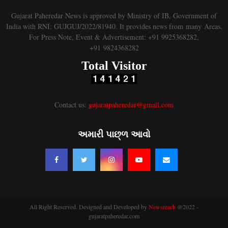
Gujarat Paheredar News is approved by Ministry of IB, Government of
India with RNI: GUJGUJ/2022/81940. It provides news from many Areas.
For Press Note, Event & Advertisement: +91 9925368282,
+91 9824368282
Total Visitor
Contact us:
gujaratpaheredar@gmail.com
અમારી પાછ્ળ આવો
All Right Reserved. Designed and Developed by
Newsreach
@2022 -
gujaratpaheredar.com