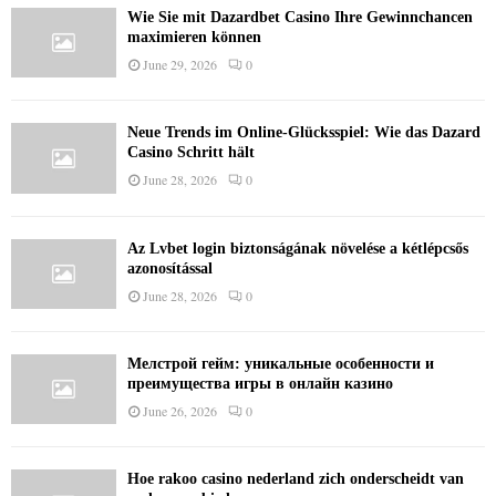
Wie Sie mit Dazardbet Casino Ihre Gewinnchancen
maximieren können
June 29, 2026
0
Neue Trends im Online-Glücksspiel: Wie das Dazard
Casino Schritt hält
June 28, 2026
0
Az Lvbet login biztonságának növelése a kétlépcsős
azonosítással
June 28, 2026
0
Мелстрой гейм: уникальные особенности и
преимущества игры в онлайн казино
June 26, 2026
0
Hoe rakoo casino nederland zich onderscheidt van