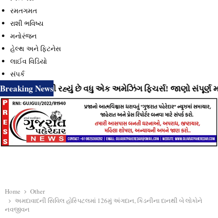
રમતગમત
રાશી ભવિષ્ય
મનોરંજન
હેલ્થ અને ફિટનેસ
લાઈવ વિડિયો
સંપર્ક
Breaking News
ાટે લાવી રહ્યું છે વધુ એક અમેઝિંગ ફિચર્સ! જાણો સંપૂર્ણ માહિતી
Home
Other
અમદાવાદની સિવિલ હોસ્પિટલમાં 126મું અંગદાન, કિડનીના દાનથી બે લોકોને
નવજીવન