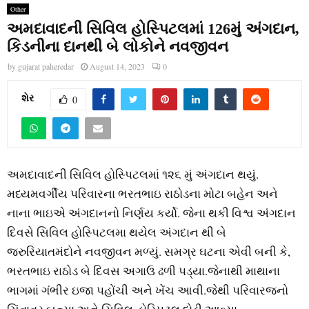
Other
અમદાવાદની સિવિલ હોસ્પિટલમાં 126મું અંગદાન,
કિડનીના દાનથી બે લોકોને નવજીવન
by
gujarat paheredar
August 14, 2023
0
શેર
0
અમદાવાદની સિવિલ હોસ્પિટલમાં ૧૨૬ મું અંગદાન થયું.
મધ્યમવર્ગીય પરિવારના ભરતભાઇ રાઠોડના મોટા બહેન અને
નાના ભાઇએ અંગદાનનો નિર્ણય કર્યો. જેના થકી વિશ્વ અંગદાન
દિવસે સિવિલ હોસ્પિટલમા થયેલ અંગદાન થી બે
જરુરિયાતમંદોને નવજીવન મળ્યું. સમગ્ર ઘટના એવી બની કે,
ભરતભાઇ રાઠોડ બે દિવસ અગાઉ ઢળી પડ્યા.જેનાથી માથાના
ભાગમાં ગંભીર ઇજા પહોંચી અને ખેંચ આવી.જેથી પરિવારજનો