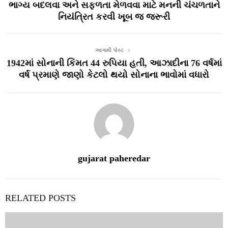
ભાગ્ય બદલવા અને સફળતા મેળવવા માટે મનની ચંચળતાને
નિયંત્રિત કરવી ખૂબ જ જરૂરી
આગામી પોસ્ટ
1942માં સોનાની કિંમત 44 રુપિયા હતી, આઝાદીના 76 વર્ષમાં
વર્ષ પ્રમાણે જાણો કેટલો થયો સોનાના ભાવોમાં વધારો
gujarat paheredar
RELATED POSTS