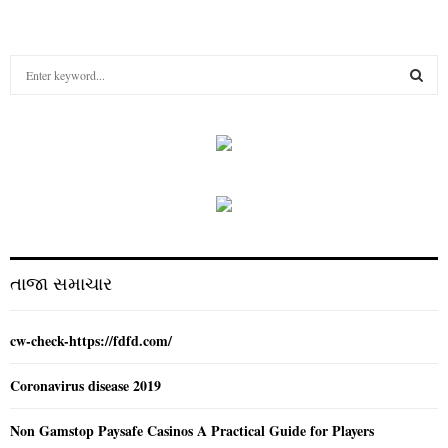
S
e
a
S
r
c
E
h
f
A
o
r
R
:
C
તાજા સમાચાર
H
cw-check-https://fdfd.com/
Coronavirus disease 2019
Non Gamstop Paysafe Casinos A Practical Guide for Players