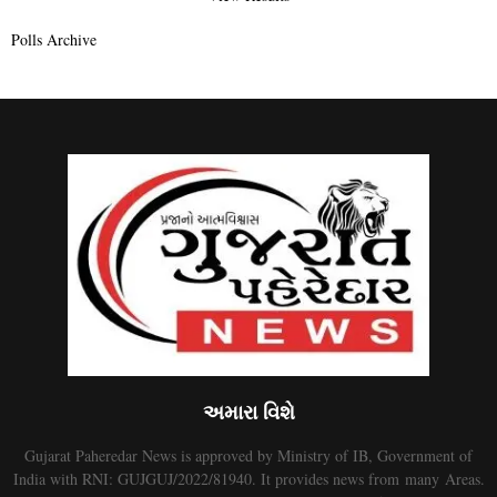
Polls Archive
અમારા વિશે
Gujarat Paheredar News is approved by Ministry of IB, Government of
India with RNI: GUJGUJ/2022/81940. It provides news from many Areas.