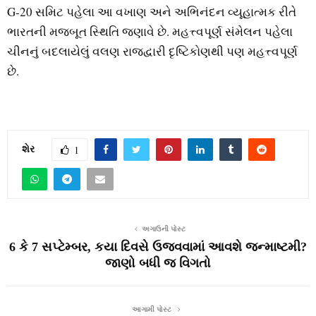
G-20 સમિટ પહેલા આ વખાણ અને અભિનંદન વ્યૂહાત્મક રીતે
ભારતની મજબૂત સ્થિતિ જણાવે છે. મહત્ત્વપૂર્ણ સંમેલન પહેલા
ચીનનું બદલાયેલું વલણ રાજદ્વારી દૃષ્ટિકોણથી પણ મહત્ત્વપૂર્ણ
છે.
શેર
1
અગાઉની પોસ્ટ
6 કે 7 સપ્ટેમ્બર, કયા દિવસે ઉજવવામાં આવશે જન્માષ્ટમી?
જાણો બધી જ વિગતો
આગામી પોસ્ટ