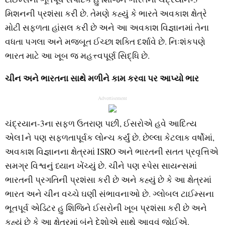
મિશનની પ્રશંસા કરી છે. તેમણે કહ્યું કે ભારતે અવકાશ ક્ષેત્રે
મોટી સફળતા હાંસલ કરી છે અને આ અવકાશ વિજ્ઞાનમાં તેના
વધતા પગલા અને મજબૂત ઈચ્છા શક્તિ દર્શાવે છે. નિઃશંકપણે
ભારત માટે આ ખૂબ જ મહત્ત્વપૂર્ણ સિદ્ધિ છે.
ચીન અને ભારતના સાથે મળીને કામ કરવા પર આપ્યો ભાર
Advertisement
ચંદ્રયાન-3ના સફળ ઉતરાણ પછી, ઈસરોએ હવે આદિત્ય
એલ1ને પણ સફળતાપૂર્વક લોન્ચ કર્યું છે. છેલ્લા કેટલાક વર્ષોમાં,
અવકાશ વિજ્ઞાનના ક્ષેત્રમાં ISRO અને ભારતની સતત પ્રવૃત્તિએ
સમગ્ર વિશ્વનું ધ્યાન ખેંચ્યું છે. ચીને પણ સ્પેસ સાયન્સમાં
ભારતની પ્રગતિની પ્રશંસા કરી છે અને કહ્યું છે કે આ ક્ષેત્રમાં
ભારત અને ચીન વચ્ચે ઘણી સંભાવનાઓ છે. ગ્લોબલ ટાઈમ્સના
ભૂતપૂર્વ એડિટર હુ શિજિને ઈસરોની ખૂબ પ્રશંસા કરી છે અને
કહ્યું છે કે આ ક્ષેત્રમાં બંને દેશોએ સાથે આવવું જોઈએ.