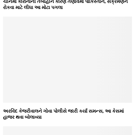
ચીનમાં કોરોનાની તબાહીને કારણે તણાવમાં પાકિસ્તાન, સંક્રમણને
રોકવા માટે લીધા આ મોટા પગલા
અરવિંદ કેજરીવાલને ગોવા પોલીસે જારી કર્યા સમન્સ, આ કેસમાં
હાજર થવા બોલાવ્યા