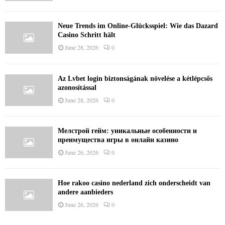
Neue Trends im Online-Glücksspiel: Wie das Dazard
Casino Schritt hält
June 28, 2026
0
Az Lvbet login biztonságának növelése a kétlépcsős
azonosítással
June 28, 2026
0
Мелстрой гейм: уникальные особенности и
преимущества игры в онлайн казино
June 26, 2026
0
Hoe rakoo casino nederland zich onderscheidt van
andere aanbieders
June 26, 2026
0