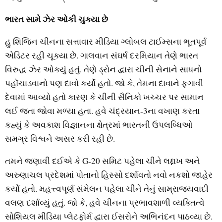
ભારત સામે ઝેર ઓકી ચુક્યા છે
હુ શિજિન ચીનના સત્તાવાર મીડિયા ગ્લોબલ ટાઈમ્સના ભૂતપૂર્વ
એડિટર રહી ચૂક્યા છે. ગાલવાન સંઘર્ષ દરમિયાન તેણે ભારત
વિરુદ્ધ ઝેર ઓક્યું હતું. તેણે ડ્રોન દ્વારા ચીની સેનાને સાધનો
પહોંચાડવાનો પણ દાવો કર્યો હતો. જો કે, તેમના દાવાને ફગાવી
દેવામાં આવ્યો હતો કારણ કે ચીની સૈનિકો ખચ્ચર પર સામાન
લઈ જતા જોવા મળ્યા હતા. હવે ચંદ્રયાન-3ના વખાણ કરતા
કહ્યું કે અવકાશ વિજ્ઞાનના ક્ષેત્રમાં ભારતની ઉપલબ્ધિઓ
સમગ્ર વિશ્વને અસર કરી રહી છે.
તમને જણાવી દઈએ કે G-20 સમિટ પહેલા ચીને લદ્દાખ અને
અરુણાચલ પ્રદેશમાં પોતાનો હિસ્સો દર્શાવતો નવો નકશો જાહેર
કર્યો હતો. મહત્ત્વપૂર્ણ સંમેલન પહેલા ચીને તેનું સામ્રાજ્યવાદી
વલણ દર્શાવ્યું હતું. જો કે, હવે ચીનના પ્રભાવશાળી વ્યક્તિત્વે
સોશિયલ મીડિયા પ્લેટફોર્મ દ્વારા ઈસરોને અભિનંદન પાઠવ્યા છે.