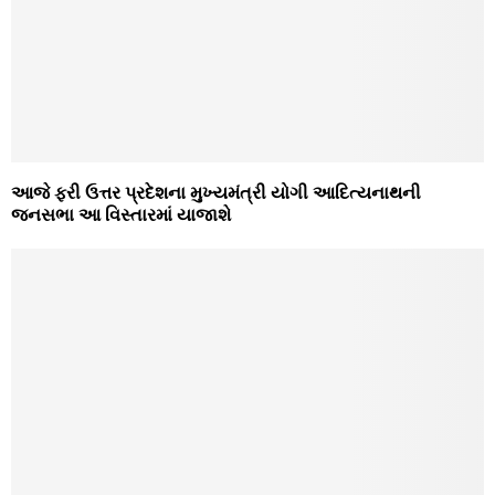
આજે ફરી ઉત્તર પ્રદેશના મુખ્યમંત્રી યોગી આદિત્યનાથની
જનસભા આ વિસ્તારમાં યાજાશે