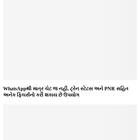
WhatsAppથી માત્ર ચેટ જ નહીં, ટ્રેન સ્ટેટસ અને PNR સહિત
અનેક ફિચર્સનો કરી શકાય છે ઉપયોગ