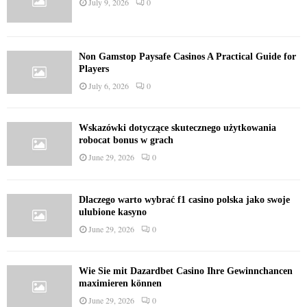
July 9, 2026
0
Non Gamstop Paysafe Casinos A Practical Guide for
Players
July 6, 2026
0
Wskazówki dotyczące skutecznego użytkowania
robocat bonus w grach
June 29, 2026
0
Dlaczego warto wybrać f1 casino polska jako swoje
ulubione kasyno
June 29, 2026
0
Wie Sie mit Dazardbet Casino Ihre Gewinnchancen
maximieren können
June 29, 2026
0