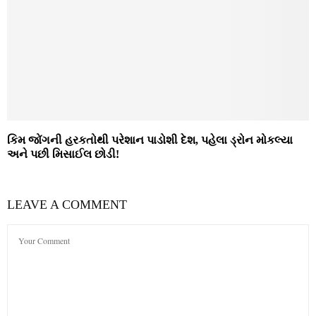
કિમ જોંગની હરકતોથી પરેશાન પાડોશી દેશ, પહેલા ડ્રોન મોકલ્યા
અને પછી મિસાઈલ છોડી!
LEAVE A COMMENT