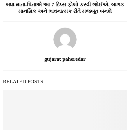
બધા માતા-પિતાએ આ 7 ટિપ્સ ફોલો કરવી જોઈએ, બાળક
માનસિક અને ભાવનાત્મક રીતે મજબૂત બનશે
gujarat paheredar
RELATED POSTS