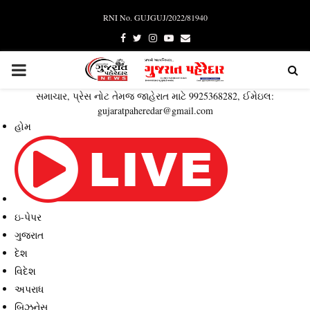
RNI No. GUJGUJ/2022/81940
Facebook
Twitter
Instagram
Youtube
Email
PRIMARY
સમાચાર, પ્રેસ નોટ તેમજ જાહેરાત માટે 9925368282, ઈમેઇલ:
MENU
gujaratpaheredar@gmail.com
હોમ
ઇ-પેપર
ગુજરાત
દેશ
વિદેશ
અપરાધ
બિઝનેસ