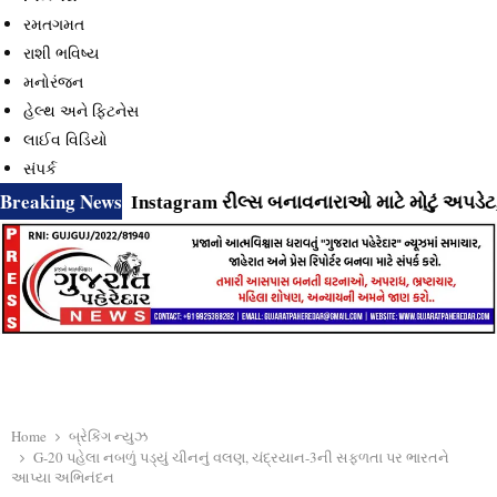
રમતગમત
રાશી ભવિષ્ય
મનોરંજન
હેલ્થ અને ફિટનેસ
લાઈવ વિડિયો
સંપર્ક
Breaking News
હિતી
⇝ Instagram રીલ્સ બનાવનારાઓ માટે મોટું અપડેટ, કંપન
Home
બ્રેકિંગ ન્યુઝ
G-20 પહેલા નબળું પડ્યું ચીનનું વલણ, ચંદ્રયાન-3ની સફળતા પર ભારતને
આપ્યા અભિનંદન