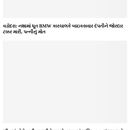
વડોદરા: નશામાં ધૂત BMW કારચાલકે બાઇકસવાર દંપતીને જોરદાર
ટક્કર મારી, પત્નીનું મોત