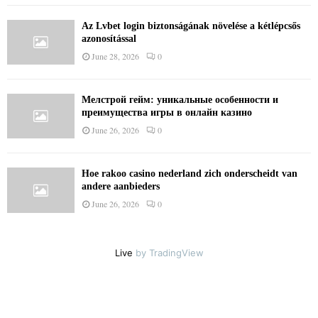
Az Lvbet login biztonságának növelése a kétlépcsős
azonosítással
June 28, 2026
0
Мелстрой гейм: уникальные особенности и
преимущества игры в онлайн казино
June 26, 2026
0
Hoe rakoo casino nederland zich onderscheidt van
andere aanbieders
June 26, 2026
0
Live
by TradingView