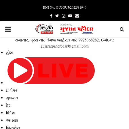
RNI No. GUJGUJ/2022/81940
Facebook
Twitter
Instagram
Youtube
Email
PRIMARY
સમાચાર, પ્રેસ નોટ તેમજ જાહેરાત માટે 9925368282, ઈમેઇલ:
MENU
gujaratpaheredar@gmail.com
હોમ
ઇ-પેપર
ગુજરાત
દેશ
વિદેશ
અપરાધ
બિઝનેસ