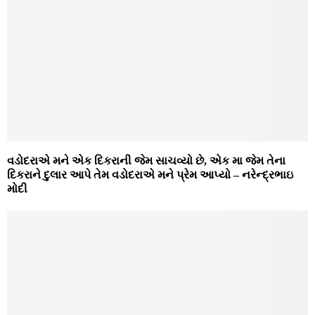
વડોદરાએ મને એક દિકરાની જેમ સાચવ્યો છે, એક મા જેમ તેના
દિકરાને દુલાર આપે તેમ વડોદરાએ મને પ્રેમ આપ્યો – નરેન્દ્રભાઇ
મોદી