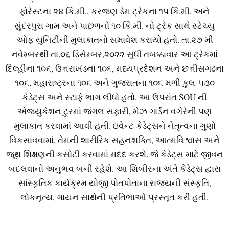
ફોરેસ્ટના ૨૪ કિ.મી., કરજણ ડેમ ટ્રેકના ૧૫ કિ.મી. અને
સુંદરપુરા ગામ અને પાછળનો ૧૦ કિ.મી. નો ટ્રેક સાથે સ્ટેચ્યુ
ઓફ યુનિટીની મુલાકાતનો સમાવેશ કરાયો હતો. તા.૨૭ મી
નવેમ્બરથી તા.૦૬ ડિસેમ્બર,૨૦૨૨ સુધી તબક્કાવાર આ ટ્રેકમાં
દિલ્હીના ૧૦૬, ઉત્તરાખંડના ૧૦૬, મધ્યપ્રદેશન અને છત્તીસગઢના
૧૦૬, મહારાષ્ટ્રના ૧૦૬ અને ગુજરાતના ૧૦૬ મળી કુલ-૫૩૦
કેડેટ્સ અને સ્ટાફે ભાગ લીધો હતો. આ ઉપરાંત SOU ની
એજ્યુકેશન ટુરમાં જંગલ સફારી, મેઝ ગાર્ડન વગેરેની પણ
મુલાકાત કરવામાં આવી હતી. ઇવેન્ટ કેડેટ્સને નેતૃત્વના ગુણો
વિકસાવવામાં, તેમની શારીરિક સહનશક્તિ, આત્મવિશ્વાસ અને
જૂથ શિક્ષણની કસોટી કરવામાં મદદ કરશે. જે કેડેટ્સ માટે જીવન
બદલવાનો અનુભવ બની રહેશે. આ શિબીરના અંતે કેડેટ્સ દ્વારા
સાંસ્કૃતિક કાર્યક્રમ યોજી પોતપોતાના રાજ્યની સંસ્કૃતિ,
લોકનૃત્ય, ગાયન સાથેની પ્રતિભાઓ પ્રસ્તૃત કરી હતી.