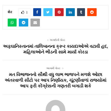
શેર
1
અગાઉની પોસ્ટ
અફઘાનિસ્તાનમાં તાલિબાનના ક્રૂર કાયદાઓએ વટાવી હદ,
મહિલાઓને ભીડની સામે માર્યા કોરડા
આગામી પોસ્ટ
મત વિભાજનનો સૌથી વધુ લાભ ભાજપને મળશે ઓછા
અંતરવાળી સીટો પર આપ નિર્ણાયક, ચૂંટણીવાળાં રાજ્યોમાં
આપ ફરી કોંગ્રેસની ગણતરી બગાડી શકે