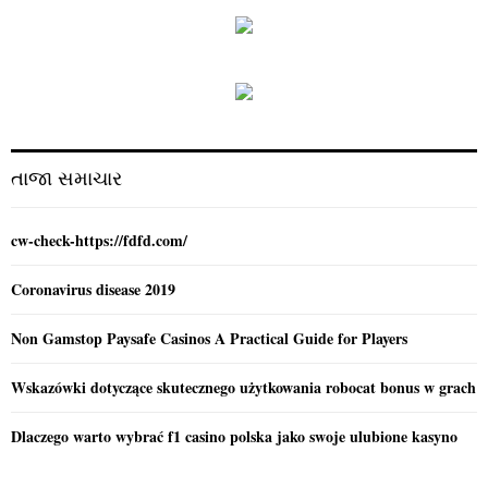
r
c
E
h
f
A
o
r
R
:
C
તાજા સમાચાર
H
cw-check-https://fdfd.com/
Coronavirus disease 2019
Non Gamstop Paysafe Casinos A Practical Guide for Players
Wskazówki dotyczące skutecznego użytkowania robocat bonus w grach
Dlaczego warto wybrać f1 casino polska jako swoje ulubione kasyno