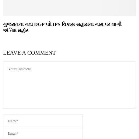
ગુજરાતના નવા DGP પદે IPS વિકાસ સહાયના નામ પર લાગી
અંતિમ મહોર
LEAVE A COMMENT