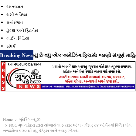
રમતગમત
રાશી ભવિષ્ય
મનોરંજન
હેલ્થ અને ફિટનેસ
લાઈવ વિડિયો
સંપર્ક
Breaking News
લાવી રહ્યું છે વધુ એક અમેઝિંગ ફિચર્સ! જાણો સંપૂર્ણ માહિતી
⇝
Home
બ્રેકિંગ ન્યુઝ
NCC ગૃપ વડોદરા દ્વારા યોજાયેલા સરદાર પટેલ નર્મદા ટ્રેક ઓર્ગનમાં વિવિધ પાંચ
રાજ્યોના ૫૩૦ થી વધુ કેડેટ્સ અને સ્ટાફ જોડાયા.