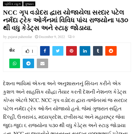
બ્રેકિંગ ન્યુઝ
ગુજરાત
NCC ગૃપ વડોદરા દ્વારા યોજાયેલા સરદાર પટેલ
નર્મદા ટ્રેક ઓર્ગનમાં વિવિધ પાંચ રાજ્યોના ૫૩૦
થી વધુ કેડેટ્સ અને સ્ટાફ જોડાયા.
by
gujarat paheredar
December 9, 2022
0
શેર
1
દેશના ભાવિમાં એકતા અને અનુશાસનનું સિંચન કરીને એક
કુશળ અને સાહસિક યૌદ્ધા તૈયાર કરતી દેશની નેશનલ કેડેટ્સ
કોપ્સ એટલે NCC. NCC ગૃપ વડોદરા દ્વારા તાજેતરમાં જ સરદાર
પટેલ નર્મદા ટ્રેક ઓર્ગન યોજાયો હતો. જેમાં ગુજરાત સહિત
દિલ્હી, ઉત્તરાખંડ, મધ્યપ્રદેશ, છત્તીસગઢ અને મહારાષ્ટ્ર જેવા
જુદા-જુદા ૬ રાજ્યોના ૫૩૦ થી વધુ કેડેટ્સ અને સ્ટાફ જોડાયા
હતા. NCC ના જવાનોને ભારતરત્ન સરદાન વલ્લભભાઈ પટેલના