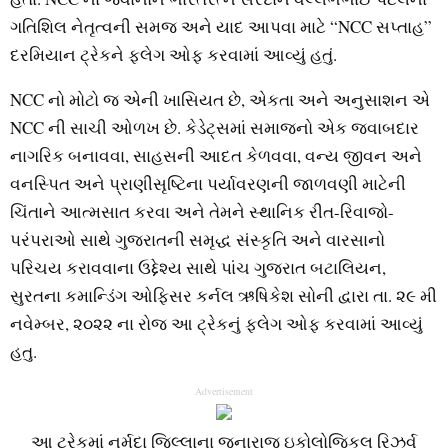
ગતિશિલ નેતૃત્વની સમજ અને યાદ આપવા માટે “NCC સપ્તાહ”
દરમિયાન ટ્રેકને ફ્લેગ ઓફ કરવામાં આવ્યું હતું.
NCC નો મોટો જ એની ખાસિયત છે, એકતા અને અનુસાશન એ
NCC ની સાચી ઓળખ છે. કેડેટ્સમાં સમાજનો એક જવાબદાર
નાગરિક બનાવવા, સાહસની આદત કેળવવા, વન્ય જીવન અને
વનસ્પિત અને પ્રાણીસૃષ્ટિના પર્યાવરણની જાળવણી માટેની
ચિંતાને આત્મસાત કરવા અને તેમને સ્થાનિક રીત-રિવાજો-
પરંપરાઓ સાથે ગુજરાતની સમૃદ્ધ સંસ્કૃતિ અને વારસાનો
પરિચય કરાવવાના ઉદ્દેશ્ય સાથે પાંચ ગુજરાત બટાલિયન,
સુરતના કમાન્ડિંગ ઓફિસર કર્નલ ઋષિકેશ સોની દ્વારા તા. ૨૯ મી
નવેમ્બર, ૨૦૨૨ ના રોજ આ ટ્રેકનું ફ્લેગ ઓફ કરવામાં આવ્યું
હતુ.
Advertisement
આ ટ્રેકમાં નર્મદા જિલ્લાના જુનારાજ ઇકોલોજિકલ રિઝર્વ