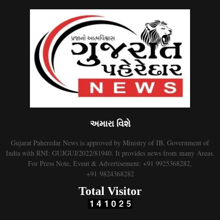
અમારા વિશે
Gujarat Paheredar News is approved by Ministry of IB, Government of
India with RNI: GUJGUJ/2022/81940. It provides news from many Areas.
For Press Note, Event & Advertisement: +91 9925368282,
+91 9824368282
Total Visitor