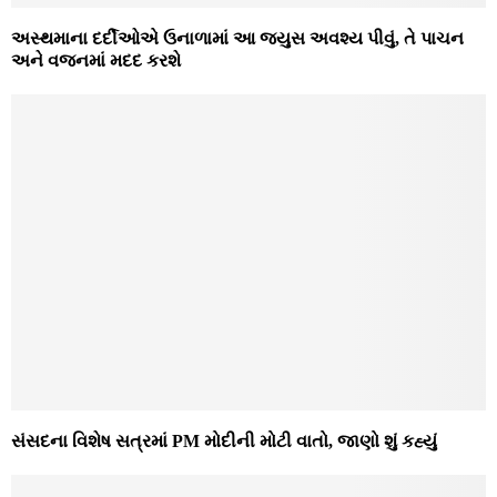
અસ્થમાના દર્દીઓએ ઉનાળામાં આ જ્યુસ અવશ્ય પીવું, તે પાચન
અને વજનમાં મદદ કરશે
સંસદના વિશેષ સત્રમાં PM મોદીની મોટી વાતો, જાણો શું કહ્યું