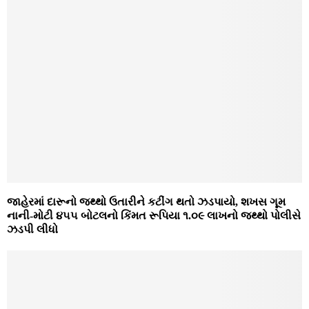
જાહેરમાં દારૂનો જથ્થો ઉતારીને કટીંગ થતો ઝડપાયો, શખસ ગૂમ
નાની-મોટી ૪૫૫ બોટલનો કિંમત રૂપિયા ૧.૦૯ લાખનો જથ્થો પોલીસે
ઝડપી લીધો