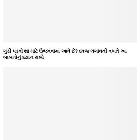
ગુડી પડવો શા માટે ઉજવવામાં આવે છે? ધ્વજ લગાવતી વખતે આ
બાબતોનું ધ્યાન રાખો