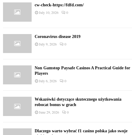
cw-check-https://fdfd.com/
July 10, 2026
0
Coronavirus disease 2019
July 9, 2026
0
Non Gamstop Paysafe Casinos A Practical Guide for
Players
July 6, 2026
0
Wskazówki dotyczące skutecznego użytkowania
robocat bonus w grach
June 29, 2026
0
Dlaczego warto wybrać f1 casino polska jako swoje