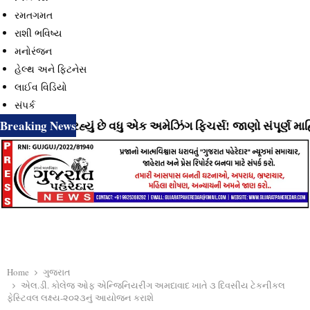
રમતગમત
રાશી ભવિષ્ય
મનોરંજન
હેલ્થ અને ફિટનેસ
લાઈવ વિડિયો
સંપર્ક
Breaking News
 લાવી રહ્યું છે વધુ એક અમેઝિંગ ફિચર્સ! જાણો સંપૂર્ણ માહિતી
Home
ગુજરાત
એલ.ડી. કોલેજ ઓફ એન્જિનિયરીંગ અમદાવાદ ખાતે ૩ દિવસીય ટેકનીકલ
ફેસ્ટિવલ લક્ષ્ય-૨૦૨૩નું આયોજન કરાશે