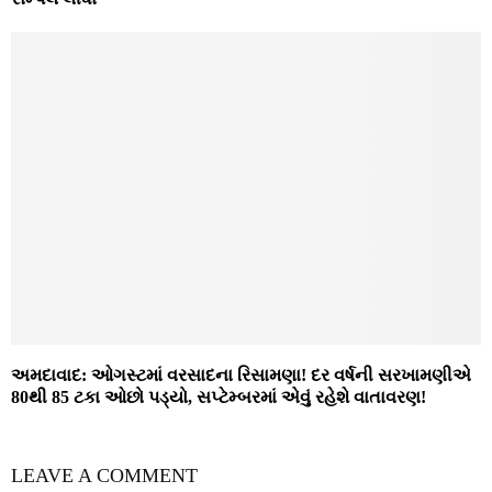
અમદાવાદ: ઓગસ્ટમાં વરસાદના રિસામણા! દર વર્ષની સરખામણીએ
80થી 85 ટકા ઓછો પડ્યો, સપ્ટેમ્બરમાં એવું રહેશે વાતાવરણ!
LEAVE A COMMENT