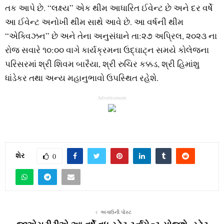
તક આપે છે. “લક્ષ્ય” એક થીમ આધારિત ઈવેન્ટ છે અને દર વર્ષે
આ ઈવેન્ટ અનોખી થીમ સાથે આવે છે. આ વર્ષની થીમ
“એક્વિઝન” છે અને તેના અનુસંધાને તા:૨૭ અપ્રિલ, ૨૦૨૩ ના
રોજ સવારે ૧૦:૦૦ વાગે કાર્યક્રમના ઉદ્ઘાટ્ન સમયે કોલેજના
પરિસરમાં શ્રી શિવમ બારૈયા, શ્રી રુચિર કક્કડ, શ્રી હિમાંશુ
ધાંડેકર તથા અન્ય મહાનુભાવો ઉપસ્થિત રહેશે.
Advertisement
શેર
0
અગાઉની પોસ્ટ