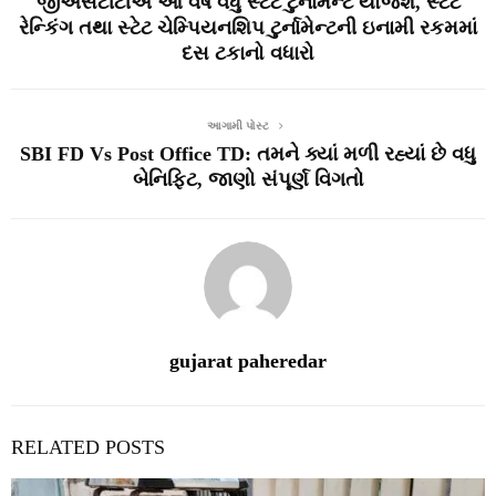
જીએસટીટીએ આ વર્ષે વધુ સ્ટેટ ટુર્નામેન્ટ યોજશે, સ્ટેટ
રેન્કિંગ તથા સ્ટેટ ચેમ્પિયનશિપ ટુર્નામેન્ટની ઇનામી રકમમાં
દસ ટકાનો વધારો
આગામી પોસ્ટ
SBI FD Vs Post Office TD: તમને ક્યાં મળી રહ્યાં છે વધુ
બેનિફિટ, જાણો સંપૂર્ણ વિગતો
gujarat paheredar
RELATED POSTS