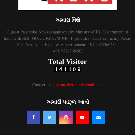
અમારા વિશે
Gujarat Paheredar News is approved by Ministry of IB, Government of
India with RNI: GUJGUJ/2022/81940. It provides news from many Areas.
For Press Note, Event & Advertisement: +91 9925368282,
+91 9824368282
Total Visitor
Contact us:
gujaratpaheredar@gmail.com
અમારી પાછ્ળ આવો