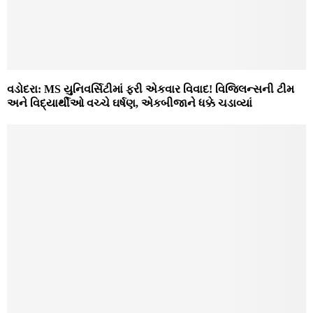
વડોદરા: MS યુનિવર્સિટીમાં ફરી એકવાર વિવાદ! વિજિલન્સની ટીમ
અને વિદ્યાર્થીઓ વચ્ચે ઘર્ષણ, એકબીજાને ધક્કે ચડાવ્યાં