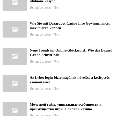
ulubione kasyno
June 29, 2026
0
Wie Sie mit Dazardbet Casino Ihre Gewinnchancen
maximieren können
June 29, 2026
0
Neue Trends im Online-Glücksspiel: Wie das Dazard
Casino Schritt hält
June 28, 2026
0
Az Lvbet login biztonságának növelése a kétlépcsős
azonosítással
June 28, 2026
0
Мелстрой гейм: уникальные особенности и
преимущества игры в онлайн казино
June 26, 2026
0