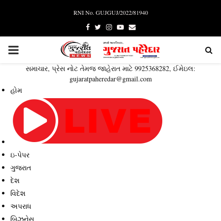
RNI No. GUJGUJ/2022/81940
Facebook
Twitter
Instagram
Youtube
Email
PRIMARY
સમાચાર, પ્રેસ નોટ તેમજ જાહેરાત માટે 9925368282, ઈમેઇલ:
MENU
gujaratpaheredar@gmail.com
હોમ
ઇ-પેપર
ગુજરાત
દેશ
વિદેશ
અપરાધ
બિઝનેસ