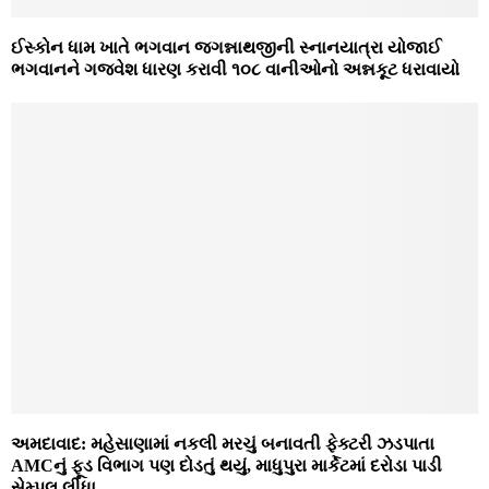
ઈસ્કોન ધામ ખાતે ભગવાન જગન્નાથજીની સ્નાનયાત્રા યોજાઈ
ભગવાનને ગજવેશ ધારણ કરાવી ૧૦૮ વાનીઓનો અન્નકૂટ ધરાવાયો
અમદાવાદ: મહેસાણામાં નકલી મરચું બનાવતી ફેક્ટરી ઝડપાતા
AMCનું ફૂડ વિભાગ પણ દોડતું થયું, માધુપુરા માર્કેટમાં દરોડા પાડી
સેમ્પલ લીધા