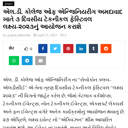
ગુજરાત
એલ.ડી. કોલેજ ઓફ એન્જિનિયરીંગ અમદાવાદ
ખાતે ૩ દિવસીય ટેકનીકલ ફેસ્ટિવલ
લક્ષ્ય-૨૦૨૩નું આયોજન કરાશે
by
gujarat paheredar
April 25, 2023
0
શેર
0
એલ. ડી. કોલેજ ઓફ એન્જિનિરીંગ ના “રોબોકોન ક્લબ-
એલડીસીઈ” એ તેના ત્રણ દિવસીય ટેકનીકલ ફેસ્ટિવલ “લક્ષ્ય
૨૦૨૩” ની વિગતો જાહેર કરેલ છે, જેમાં કેટલાક વર્કશોપ્સ,
ટેકનીકલ ઈવેન્ટ્સ, નોન ટેકનીકલ ઈવેન્ટ્સ, એક્સપર્ટ લેક્ચર્સ
અને ફન ઈવેન્ટ્સ વગેરે અનેક કાર્યક્રમોનું આયોજન થવાનું છે.
૨૭ એપ્રિલે, લક્ષ્ય ઇવેન્ટ નો “એક્વિઝન” થીમ આધારિત
પ્રારંભ થશે. આ ઈવેન્ટ ના પ્રારંભે, માનવ અને વિવિધ રોબોટ