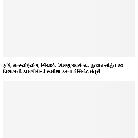
કૃષિ, મત્સ્યોદ્યોગ, સિંચાઈ, શિક્ષણ,આરોગ્ય, પુરવઠા સહિત ૨૦
વિભાગની કામગીરીની સમીક્ષા કરતા કેબિનેટ મંત્રી