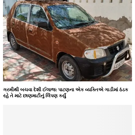
ગરમીથી બચવા દેશી ઈલાજ: પાટણના એક વ્યક્તિએ ગાડીમાં ઠંડક
રહે તે માટે છાણમાટીનું લિંપણ કર્યું