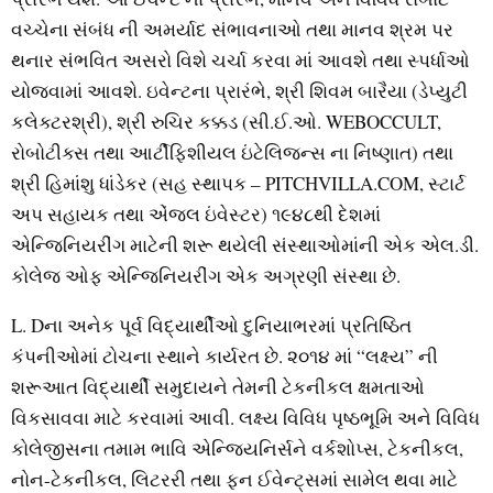
વચ્ચેના સંબંધ ની અમર્યાદ સંભાવનાઓ તથા માનવ શ્રમ પર
થનાર સંભવિત અસરો વિશે ચર્ચા કરવા માં આવશે તથા સ્પર્ધાઓ
યોજવામાં આવશે. ઇવેન્ટના પ્રારંભે, શ્રી શિવમ બારૈયા (ડેપ્યુટી
કલેક્ટરશ્રી), શ્રી રુચિર કક્કડ (સી.ઈ.ઓ. WEBOCCULT,
રોબોટીક્સ તથા આર્ટીફિશીયલ ઇંટેલિજન્સ ના નિષ્ણાત) તથા
શ્રી હિમાંશુ ધાંડેકર (સહ સ્થાપક – PITCHVILLA.COM, સ્ટાર્ટ
અપ સહાયક તથા એંજલ ઇંવેસ્ટર) ૧૯૪૮થી દેશમાં
એન્જિનિયરીંગ માટેની શરૂ થયેલી સંસ્થાઓમાંની એક એલ.ડી.
કોલેજ ઓફ એન્જિનિયરીંગ એક અગ્રણી સંસ્થા છે.
L. Dના અનેક પૂર્વ વિદ્યાર્થીઓ દુનિયાભરમાં પ્રતિષ્ઠિત
કંપનીઓમાં ટોચના સ્થાને કાર્યરત છે. ૨૦૧૪ માં “લક્ષ્ય” ની
શરૂઆત વિદ્યાર્થી સમુદાયને તેમની ટેકનીકલ ક્ષમતાઓ
વિકસાવવા માટે કરવામાં આવી. લક્ષ્ય વિવિધ પૃષ્ઠભૂમિ અને વિવિધ
કોલેજીસના તમામ ભાવિ એન્જિયનિર્સને વર્કશોપ્સ, ટેકનીકલ,
નોન-ટેકનીકલ, લિટરરી તથા ફન ઈવેન્ટ્સમાં સામેલ થવા માટે