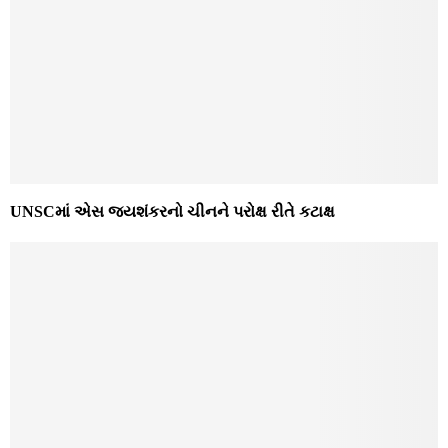
UNSCમાં એસ જયશંકરનો ચીનને પરોક્ષ રીતે કટાક્ષ