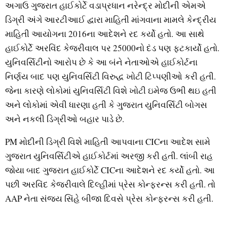
અગાઉ ગુજરાત હાઈકોર્ટે વડાપ્રધાન નરેન્દ્ર મોદીની એમએ
ડિગ્રી અંગે આરટીઆઈ દ્વારા માહિતી માંગવાના મામલે કેન્દ્રીય
માહિતી આયોગના 2016ના આદેશને રદ કર્યો હતો. આ સાથે
હાઈકોર્ટે અરવિંદ કેજરીવાલ પર 25000નો દંડ પણ ફટકાર્યો હતો.
યુનિવર્સિટીનો આરોપ છે કે આ બંને નેતાઓએ હાઈકોર્ટના
નિર્ણય બાદ પણ યુનિવર્સિટી વિરુદ્ધ ખોટી ટિપ્પણીઓ કરી હતી.
જેના કારણે લોકોમાં યુનિવર્સિટી વિશે ખોટી ઇમેજ ઉભી થઇ હતી
અને લોકોમાં એવી ધારણા હતી કે ગુજરાત યુનિવર્સિટી બોગસ
અને નકલી ડિગ્રીઓ બહાર પાડે છે.
PM મોદીની ડિગ્રી વિશે માહિતી આપવાના CICના આદેશ સામે
ગુજરાત યુનિવર્સિટીએ હાઈકોર્ટમાં અરજી કરી હતી. લાંબી રાહ
જોયા બાદ ગુજરાત હાઈકોર્ટે CICના આદેશને રદ કર્યો હતો. આ
પછી અરવિંદ કેજરીવાલે દિલ્હીમાં પ્રેસ કોન્ફરન્સ કરી હતી. તો
AAP નેતા સંજય સિંહે બીજા દિવસે પ્રેસ કોન્ફરન્સ કરી હતી.