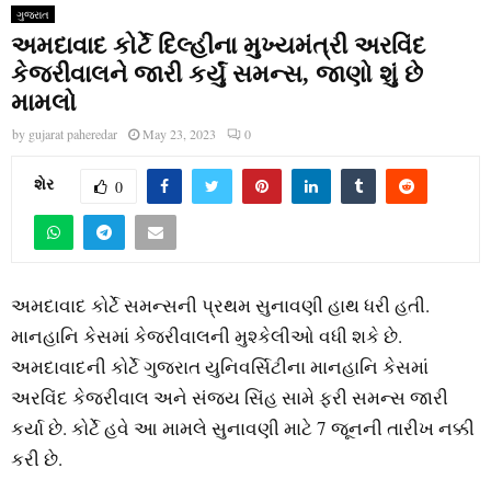
ગુજરાત
અમદાવાદ કોર્ટે દિલ્હીના મુખ્યમંત્રી અરવિંદ
કેજરીવાલને જારી કર્યું સમન્સ, જાણો શું છે
મામલો
by
gujarat paheredar
May 23, 2023
0
શેર
0
અમદાવાદ કોર્ટે સમન્સની પ્રથમ સુનાવણી હાથ ધરી હતી.
માનહાનિ કેસમાં કેજરીવાલની મુશ્કેલીઓ વધી શકે છે.
અમદાવાદની કોર્ટે ગુજરાત યુનિવર્સિટીના માનહાનિ કેસમાં
અરવિંદ કેજરીવાલ અને સંજય સિંહ સામે ફરી સમન્સ જારી
કર્યા છે. કોર્ટે હવે આ મામલે સુનાવણી માટે 7 જૂનની તારીખ નક્કી
કરી છે.