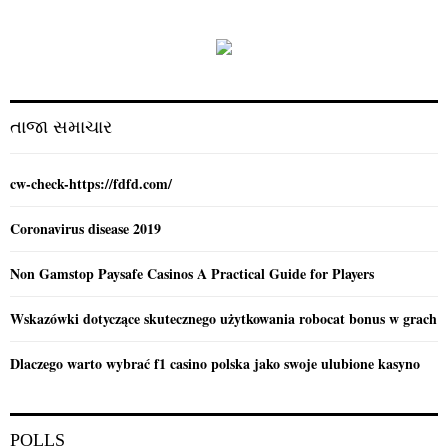
h
f
A
o
r
R
:
C
તાજા સમાચાર
H
cw-check-https://fdfd.com/
Coronavirus disease 2019
Non Gamstop Paysafe Casinos A Practical Guide for Players
Wskazówki dotyczące skutecznego użytkowania robocat bonus w grach
Dlaczego warto wybrać f1 casino polska jako swoje ulubione kasyno
POLLS