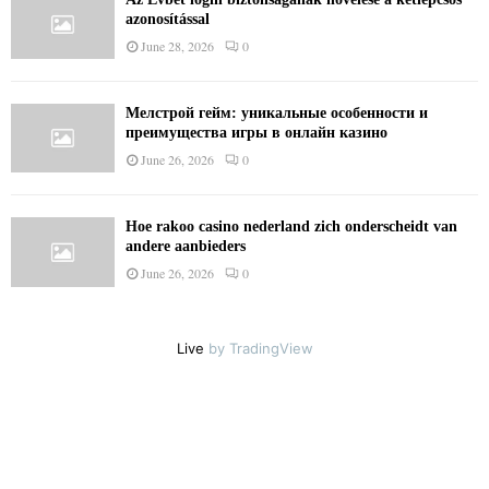
azonosítással
June 28, 2026
0
Мелстрой гейм: уникальные особенности и
преимущества игры в онлайн казино
June 26, 2026
0
Hoe rakoo casino nederland zich onderscheidt van
andere aanbieders
June 26, 2026
0
Live
by TradingView