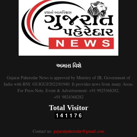
અમારા વિશે
Gujarat Paheredar News is approved by Ministry of IB, Government of
India with RNI: GUJGUJ/2022/81940. It provides news from many Areas.
For Press Note, Event & Advertisement: +91 9925368282,
+91 9824368282
Total Visitor
Contact us:
gujaratpaheredar@gmail.com