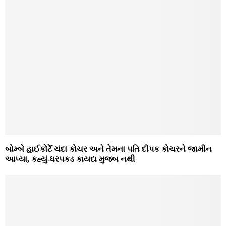
બોમ્બે હાઈકોર્ટે ચંદા કોચર અને તેમના પતિ દીપક કોચરને જામીન
આપ્યા, કહ્યું-ધરપકડ કાયદા મુજબ નથી