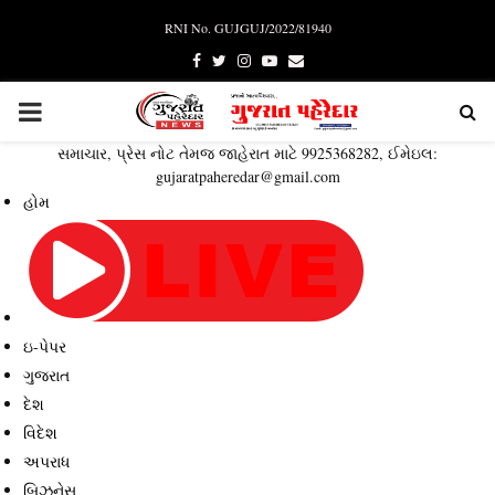
RNI No. GUJGUJ/2022/81940
Facebook
Twitter
Instagram
Youtube
Email
PRIMARY
સમાચાર, પ્રેસ નોટ તેમજ જાહેરાત માટે 9925368282, ઈમેઇલ:
MENU
gujaratpaheredar@gmail.com
હોમ
ઇ-પેપર
ગુજરાત
દેશ
વિદેશ
અપરાધ
બિઝનેસ