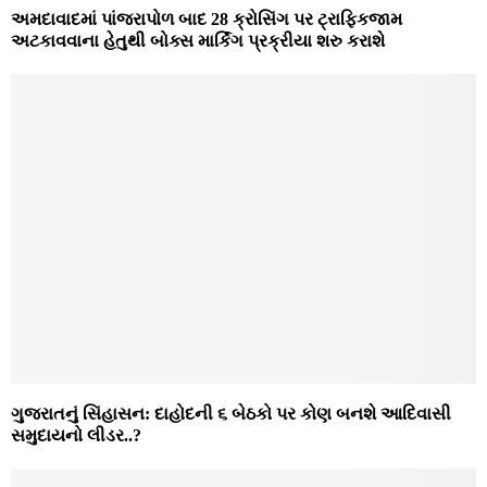
અમદાવાદમાં પાંજરાપોળ બાદ 28 ક્રોસિંગ પર ટ્રાફિકજામ
અટકાવવાના હેતુથી બોક્સ માર્કિંગ પ્રક્રીયા શરુ કરાશે
ગુજરાતનું સિંહાસન: દાહોદની ૬ બેઠકો પર કોણ બનશે આદિવાસી
સમુદાયનો લીડર..?