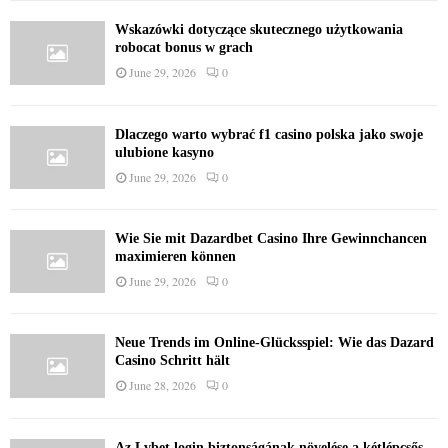
Wskazówki dotyczące skutecznego użytkowania
robocat bonus w grach
June 29, 2026
0
Dlaczego warto wybrać f1 casino polska jako swoje
ulubione kasyno
June 29, 2026
0
Wie Sie mit Dazardbet Casino Ihre Gewinnchancen
maximieren können
June 29, 2026
0
Neue Trends im Online-Glücksspiel: Wie das Dazard
Casino Schritt hält
June 28, 2026
0
Az Lvbet login biztonságának növelése a kétlépcsős