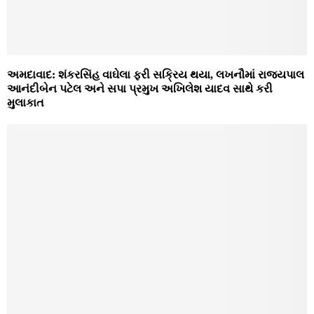
અમદાવાદ: શંકરસિંહ વાઘેલા ફરી સક્રિય થયા, લખનૌમાં રાજ્યપાલ
આનંદીબેન પટેલ અને સપા પ્રમુખ અખિલેશ યાદવ સાથે કરી
મુલાકાત