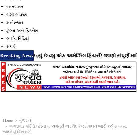
રમતગમત
રાશી ભવિષ્ય
મનોરંજન
હેલ્થ અને ફિટનેસ
લાઈવ વિડિયો
સંપર્ક
Breaking News
ે લાવી રહ્યું છે વધુ એક અમેઝિંગ ફિચર્સ! જાણો સંપૂર્ણ માહિતી
Home
ગુજરાત
અમદાવાદ કોર્ટે દિલ્હીના મુખ્યમંત્રી અરવિંદ કેજરીવાલને જારી કર્યું સમન્સ,
જાણો શું છે મામલો