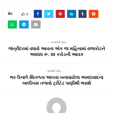
શેર
0
અગાઉની પોસ્ટ
જંત્રીદરમાં વધારો આવતા એક જ મહિનામાં રાજકોટને
અધધધ રૂ. 80 કરોડની આવક
આગામી પોસ્ટ
ભર ઉનાળે શિતળતા આપવા બનાવાયેલા અમદાવાદના
ખાલીખમ તળાવો ટ્રીટેડ પાણીથી ભરાશે