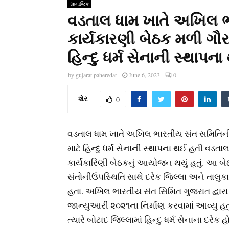
સામાજિક
વડતાલ ધામ ખાતે અખિલ ભ
કાર્યકારણી બેઠક મળી ગૌરક્ષા
હિન્દુ ધર્મ સેનાની સ્થાપન
by
gujarat paheredar
June 6, 2023
0
શેર
0
વડતાલ ધામ ખાતે અખિલ ભારતીય સંત સમિતિની પ્રદે
માટે હિન્દુ ધર્મ સેનાની સ્થાપના થઈ હતી વડ
કાર્યકારિણી બેઠકનું આયોજન થયું હતું. આ બેઠક
સંતોનીઉપસ્થિતિ સાથે દરેક જિલ્લા અને તાલુકા
હતા. અખિલ ભારતીય સંત સિમિત ગુજરાત દ્વારા ગૌરક્ષા,
જાન્યુઆરી ૨૦૨૧ના નિર્માણ કરવામાં આવ્યુ હતું. 
ત્યારે બોટાદ જિલ્લામાં હિન્દુ ધર્મ સેનાના દ