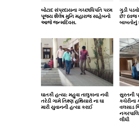
બોટાદ સંપ્રદાયના ગચ્છાધિપતિ પરમ
ગુડી પડવ
પૂજ્ય શૈલેષ મુનિ મહારાજ સાહેબનો
છે? ધ્વ
આજે જન્મદિવસ.
બાબતોનું 
ઘાતકી હત્યા: મહુવા તાલુકાના નવી
સુરતની પ
તરેડી ગામે તિક્ષ્ણ હથિયારો ના ઘા
કચેરીના 
મારી યુવાનની હત્યા કરાઈ
વલસાડ જ
નગરપાલિ
લીધી