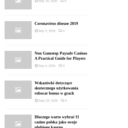
July 10, 2026
0
Coronavirus disease 2019
July 9, 2026
0
Non Gamstop Paysafe Casinos
A Practical Guide for Players
July 6, 2026
0
Wskazówki dotyczące
skutecznego użytkowania
robocat bonus w grach
June 29, 2026
0
Dlaczego warto wybrać f1
casino polska jako swoje
ulubione kasyno