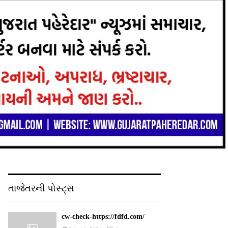
તાજેતરની પોસ્ટ્સ
cw-check-https://fdfd.com/