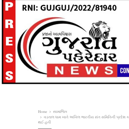
Home
સામાજિક
વડતાલ ધામ ખાતે અખિલ ભારતીય સંત સમિતિની પ્રદેશ કાર્યકારણ
થઈ હતી