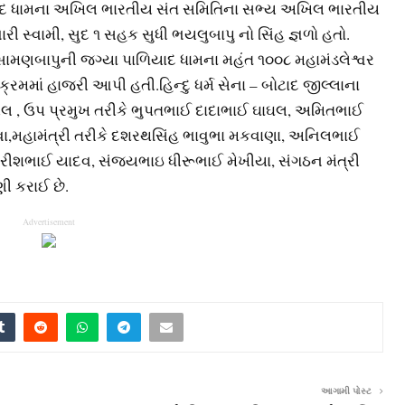
ાદ ધામના અખિલ ભારતીય સંત સમિતિના સભ્ય અખિલ ભારતીય
ારી સ્વામી, સુદ ૧ સહક સુધી ભયલુબાપુ નો સિંહ જ્ઞળો હતો.
િસામણબાપુની જગ્યા પાળિયાદ ધામના મહંત ૧૦૦૮ મહામંડલેશ્વર
્રમમાં હાજરી આપી હતી.હિન્દુ ધર્મ સેના – બોટાદ જીલ્લાના
યલ , ઉપ પ્રમુખ તરીકે ભુપતભાઈ દાદાભાઈ ઘાઘલ, અમિતભાઈ
,મહામંત્રી તરીકે દશરથસિંહ ભાવુભા મકવાણા, અનિલભાઈ
ગિરીશભાઈ યાદવ, સંજયભાઇ ધીરૂભાઈ મેખીયા, સંગઠન મંત્રી
ી કરાઈ છે.
Advertisement
આગામી પોસ્ટ