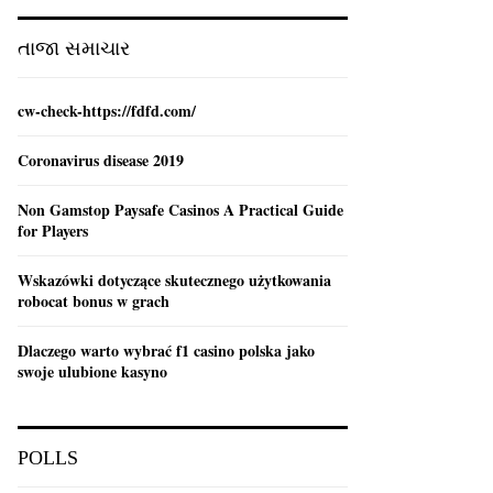
:
C
તાજા સમાચાર
H
cw-check-https://fdfd.com/
Coronavirus disease 2019
Non Gamstop Paysafe Casinos A Practical Guide
for Players
Wskazówki dotyczące skutecznego użytkowania
robocat bonus w grach
Dlaczego warto wybrać f1 casino polska jako
swoje ulubione kasyno
POLLS