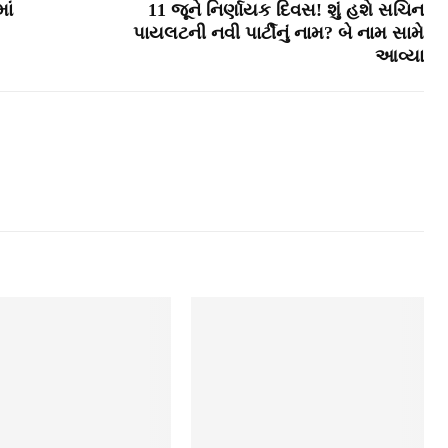
ાં
11 જૂને નિર્ણાયક દિવસ! શું હશે સચિન
પાયલટની નવી પાર્ટીનું નામ? બે નામ સામે
આવ્યા