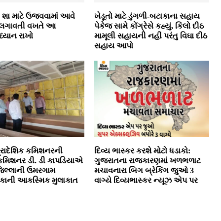
ો શા માટે ઉજવવામાં આવે
ખેડૂતો માટે ડુંગળી-બટાકાના સહાય
જ લગાવતી વખતે આ
પેકેજ સામે કોંગ્રેસે કહ્યું, કિલો દીઠ
ધ્યાન રાખો
મામૂલી સહાયની નહીં પરંતુ વિઘા દીઠ
સહાય આપો
્રાદેશિક કમિશનરની
દિવ્ય ભાસ્કર કરશે મોટો ધડાકો:
કમિશનર ડી. ડી કાપડિયાએ
ગુજરાતના રાજકારણમાં ખળભળાટ
િલ્લાની ઉમરગામ
મચાવનારા બિગ બ્રેકિંગ જુઓ 3
કાની આકસ્મિક મુલાકાત
વાગ્યે દિવ્યભાસ્કર ન્યૂઝ એપ પર