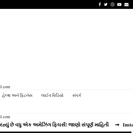
Facebook
Twitter
Instagram
Youtu
Em
il.com
હેલ્થ અને ફિટનેસ
લાઈવ વિડિયો
સંપર્ક
il.com
 વધુ એક અમેઝિંગ ફિચર્સ! જાણો સંપૂર્ણ માહિતી
⇝ Instagram રી