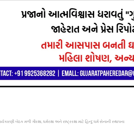
ી બેઠક મળી ગૌરક્ષા, ધર્મરક્ષા અને રાષ્ટ્રરક્ષા માટે હિન્દુ ધર્મ સેનાની સ્થાપના