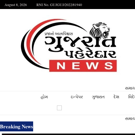
August 8, 2026
RNI No. GUJGUJ/2022/81940
સમાચા
હોમ
ઇ-પેપર
ગુજરાત
દેશ
વિદ
સમાચા
Breaking News