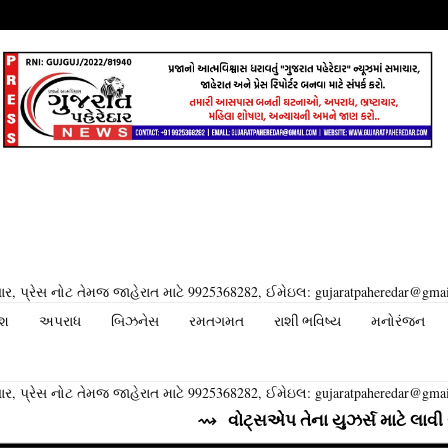
ર, પ્રેસ નોટ તેમજ જાહેરાત માટે 9925368282, ઈમેઇલ: gujaratpaheredar@gma
ેશ
અપરાધ
બિઝનેસ
રમતગમત
રાશી ભવિષ્ય
મનોરંજન
ર, પ્રેસ નોટ તેમજ જાહેરાત માટે 9925368282, ઈમેઇલ: gujaratpaheredar@gma
⇝ વોટ્સએપ તેના યુઝર્સ માટે લાવી રહ્યું છે