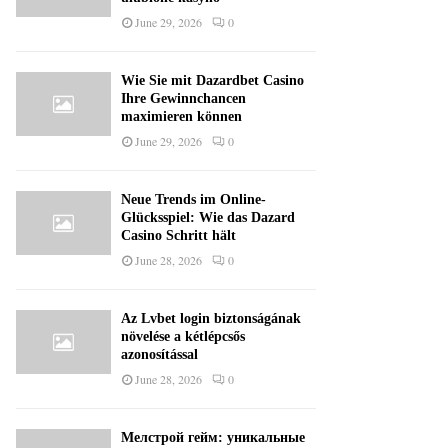
June 29, 2026
0
Wie Sie mit Dazardbet Casino
Ihre Gewinnchancen
maximieren können
June 29, 2026
0
Neue Trends im Online-
Glücksspiel: Wie das Dazard
Casino Schritt hält
June 28, 2026
0
Az Lvbet login biztonságának
növelése a kétlépcsős
azonosítással
June 28, 2026
0
Мелстрой гейм: уникальные