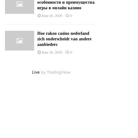
особенности и преимущества
игры в онлайн казино
June 26, 2026
0
Hoe rakoo casino nederland
zich onderscheidt van andere
aanbieders
June 26, 2026
0
Live
by TradingView