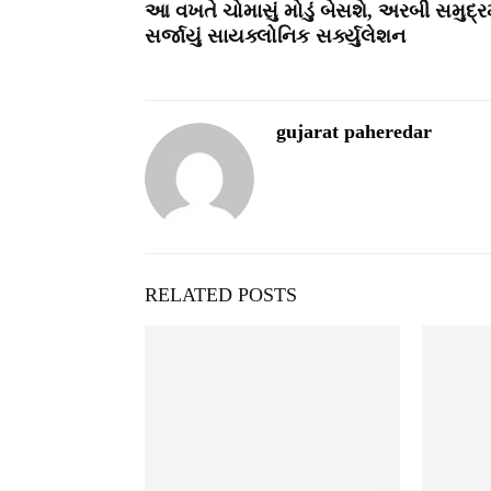
આ વખતે ચોમાસું મોડું બેસશે, અરબી સમુદ્રમ
સર્જાયું સાયક્લોનિક સર્ક્યુલેશન
gujarat paheredar
RELATED POSTS