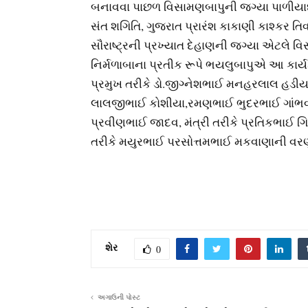
બનાવવા પાછળ વિસામણબાપુની જગ્યા પાળીય
સંત શગિતિ, ગુજરાત પ્રારંશ કાકાણી કાશ્કર તિવ
સૌરાષ્ટ્રની પ્રખ્યાત દેહાણની જગ્યા એટલે વ
નિર્મળાબાના પ્રતીક રૂપે ભયલુબાપુએ આ કાર્યક
પ્રમુખ તરીકે ડો.જીગ્નેશભાઈ મનહરલાલ હડી
લાલજીભાઈ કોશીયા,રમણભાઈ ભુદરભાઈ ગાંભવા
પ્રવીણભાઈ જાદવ, મંત્રી તરીકે પ્રતિકભાઈ 
તરીકે મયુરભાઈ પરસોત્તમભાઈ મકવાણાની વરણ
શેર
0
અગાઉની પોસ્ટ