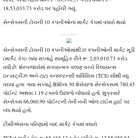
18,53,033.73 કરોડ પર પહોંચી ગયું.
સેન્સેક્સની ટોચની 10 કંપનીઓના માર્કેટ કેપમાં વધારો થયો
Advertisement
સેન્સેક્સની ટોચની 10 કંપનીઓમાંથી છ કંપનીઓની માર્કેટ મૂડી
(માર્કેટ કેપ) ગયા સપ્તાહે સામૂહિક રીતે રૂ. 2,03,010.73 કરોડ
વધી છે. શેરબજારોમાં સકારાત્મક વલણ વચ્ચે રિલાયન્સ
ઇન્ડસ્ટ્રીઝ અને ટાટા કન્સલ્ટન્સી સર્વિસિસ (TCS) સૌથી વધુ
વધ્યા હતા. ગયા સપ્તાહે BSEના 30 શેરોવાળા સેન્સેક્સમાં 780.45
પોઈન્ટ અથવા 1.19 ટકાનો ઉછાળો નોંધાયો હતો. શુક્રવારે
સેન્સેક્સ 66,060.90 પોઈન્ટની તેની નવી ઓલ ટાઈમ હાઈ પર
બંધ થયો હતો.
ટીસીએસના પરિણામો બાદ માર્કેટ કેપમાં વધારો
TCSનું માર્કેટ કેપ રૂ. 68,168.12 કરોડ વધીને રૂ. 12,85,058.84