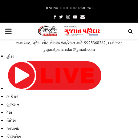
RNI No. GUJGUJ/2022/81940
Facebook
Twitter
Instagram
Youtube
Email
PRIMARY
સમાચાર, પ્રેસ નોટ તેમજ જાહેરાત માટે 9925368282, ઈમેઇલ:
MENU
gujaratpaheredar@gmail.com
હોમ
ઇ-પેપર
ગુજરાત
દેશ
વિદેશ
અપરાધ
બિઝનેસ