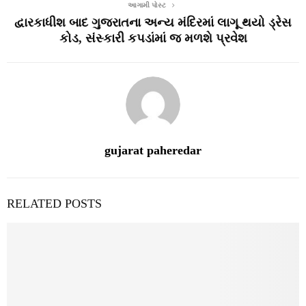
આગામી પોસ્ટ
દ્વારકાધીશ બાદ ગુજરાતના અન્ય મંદિરમાં લાગૂ થયો ડ્રેસ
કોડ, સંસ્કારી કપડાંમાં જ મળશે પ્રવેશ
gujarat paheredar
RELATED POSTS