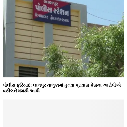
પોલીસ ફરિયાદ: લાલપુર તાલુકામાં હત્યા પ્રયાસ કેસના આરોપીએ
વકીલને ધમકી આપી