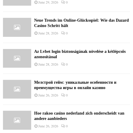
June 29, 2026
0
Neue Trends im Online-Glücksspiel: Wie das Dazard
Casino Schritt hält
June 28, 2026
0
Az Lvbet login biztonságának növelése a kétlépcsős
azonosítással
June 28, 2026
0
Мелстрой гейм: уникальные особенности и
преимущества игры в онлайн казино
June 26, 2026
0
Hoe rakoo casino nederland zich onderscheidt van
andere aanbieders
June 26, 2026
0