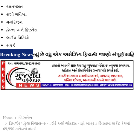
રમતગમત
રાશી ભવિષ્ય
મનોરંજન
હેલ્થ અને ફિટનેસ
લાઈવ વિડિયો
સંપર્ક
Breaking News
લાવી રહ્યું છે વધુ એક અમેઝિંગ ફિચર્સ! જાણો સંપૂર્ણ માહિતી
⇝
Home
બિઝનેસ
ડિમર્જર પહેલા રિલાયન્સના શેરે કર્યો જોરદાર નફો, માત્ર 5 દિવસમાં માર્કેટ કેપમાં
69,990 કરોડનો વધારો