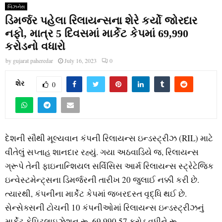
બિઝનેસ
ડિમર્જર પહેલા રિલાયન્સના શેરે કર્યો જોરદાર
નફો, માત્ર 5 દિવસમાં માર્કેટ કેપમાં 69,990
કરોડનો વધારો
by
gujarat paheredar
July 16, 2023
0
શેર
0
દેશની સૌથી મૂલ્યવાન કંપની રિલાયન્સ ઇન્ડસ્ટ્રીઝ (RIL) માટે
વીતેલું સપ્તાહ શાનદાર રહ્યું. ગયા અઠવાડિયે જ, રિલાયન્સ
ગ્રૂપે તેની ફાઇનાન્શિયલ સર્વિસિસ આર્મ રિલાયન્સ સ્ટ્રેટેજિક
ઇન્વેસ્ટમેન્ટ્સના ડિમર્જરની તારીખ 20 જુલાઈ નક્કી કરી છે.
ત્યારથી, કંપનીના માર્કેટ કેપમાં જબરદસ્ત વૃદ્ધિ થઈ છે.
સેન્સેક્સની ટોચની 10 કંપનીઓમાં રિલાયન્સ ઇન્ડસ્ટ્રીઝનું
માર્કેટ કેપિટલાઇઝેશન રૂ. 69,990.57 કરોડ વધીને રૂ.