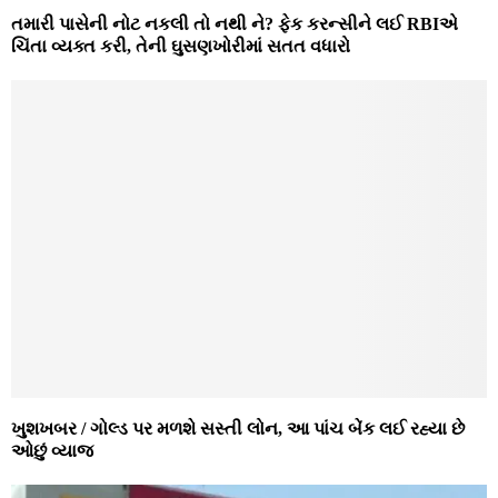
તમારી પાસેની નોટ નકલી તો નથી ને? ફેક કરન્સીને લઈ RBIએ
ચિંતા વ્યક્ત કરી, તેની ઘુસણખોરીમાં સતત વધારો
ખુશખબર / ગોલ્ડ પર મળશે સસ્તી લોન, આ પાંચ બેંક લઈ રહ્યા છે
ઓછું વ્યાજ