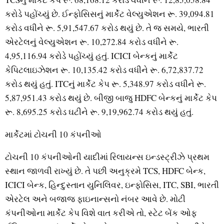
કરોડે પહોંચ્યું છે. ઈન્ફોસિસનું માર્કેટ વેલ્યુએશન રૂ. 39,094.81
કરોડ વધીને રૂ. 5,91,547.67 કરોડ થયું છે. તે જ સમયે, ભારતી
એરટેલનું વેલ્યુએશન રૂ. 10,272.84 કરોડ વધીને રૂ.
4,95,116.94 કરોડે પહોંચ્યું હતું. ICICI બેન્કનું માર્કેટ
કેપિટલાઇઝેશન રૂ. 10,135.42 કરોડ વધીને રૂ. 6,72,837.72
કરોડ થયું હતું. ITCનું માર્કેટ કેપ રૂ. 5,348.97 કરોડ વધીને રૂ.
5,87,951.43 કરોડ થયું છે. બીજી બાજુ HDFC બેન્કનું માર્કેટ કેપ
રૂ. 8,695.25 કરોડ ઘટીને રૂ. 9,19,962.74 કરોડ થયું હતું.
માર્કેટમાં ટોચની 10 કંપનીઓ
ટોચની 10 કંપનીઓની યાદીમાં રિલાયન્સ ઇન્ડસ્ટ્રીઝે પ્રથમ
સ્થાન જાળવી રાખ્યું છે. તે પછી અનુક્રમે TCS, HDFC બેન્ક,
ICICI બેન્ક, હિન્દુસ્તાન યુનિલિવર, ઇન્ફોસિસ, ITC, SBI, ભારતી
એરટેલ અને બજાજ ફાઇનાન્સનો નંબર આવે છે. મોટી
કંપનીઓના માર્કેટ કેપ વિશે વાત કરીએ તો, સ્ટેટ બેંક ઓફ