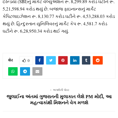
ઈન્ડિયા (SBI)નું માર્કેટ વેલ્યુએશન રૂ. 8,299.89 કરોડ ઘટીને રૂ.
5,21,598.94 કરોડ થયું છે. બજાજ ફાઇનાન્સનું માર્કેટ
કેપિટલાઇઝેશન રૂ. 8,130.77 કરોડ ઘટીને રૂ. 4,53,288.03 કરોડ
થયું છે. હિન્દુસ્તાન યુનિલિવરનું માર્કેટ કેપ રૂ. 4,581.7 કરોડ
ઘટીને રૂ. 6,28,950.34 કરોડ થઈ ગયું.
શેર
0
અગાઉની પોસ્ટ
જુલાઈના અંતમાં ગુજરાતની મુલાકાત લેશે PM મોદી, આ
મહત્વાકાંક્ષી મિશનને વેગ મળશે