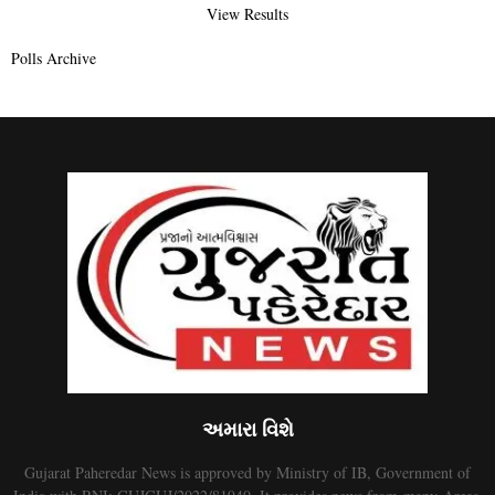
View Results
Polls Archive
અમારા વિશે
Gujarat Paheredar News is approved by Ministry of IB, Government of