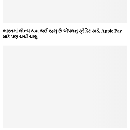
ભારતમાં લોન્ચ થવા જઈ રહ્યું છે એપલનુ ક્રેડિટ કાર્ડ, Apple Pay
માટે પણ ચર્ચા ચાલુ