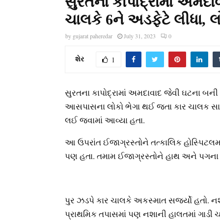
સુરતના કાપોદ્રામાં અમદાવ
ચાલકે 6ને અડફેટે લીધા,
by
gujarat paheredar
July 31, 2023
0
શેર
1
સુરતના કાપોદ્રામાં અમદાવાદ જેવી ઘટના બની 
આસપાસના લોકો ભેગા થઈ જતા કાર ચાલક સાજન
લઈ જવામાં આવ્યા હતા.
આ ઉપરાંત ઈજાગ્રસ્તોને તત્કાલિક હોસ્પિટલમ
પણ હતા. તમામ ઈજાગ્રસ્તોને હાથ અને પગના 
પુર ઝડપે કાર ચાલકે અકસ્માત સર્જ્યો હતો. ન
પ્રાથમિક તપાસમાં પણ નશાની હાલતમાં ગાડી ચલાવત