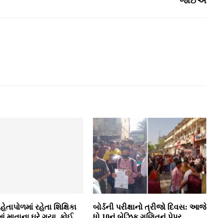
જોઈએ
હેતાપોળમાં રહેતા શિક્ષિકા
બોર્ડની પરીક્ષાનો ત્રીજો દિવસ: આજે
ાં માતાના ઘરે ગયા, કોઈ
ધો.10નું બેઝિક ગણિતનું પેપર