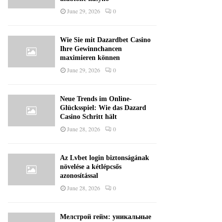
June 29, 2026
0
Wie Sie mit Dazardbet Casino
Ihre Gewinnchancen
maximieren können
June 29, 2026
0
Neue Trends im Online-
Glücksspiel: Wie das Dazard
Casino Schritt hält
June 28, 2026
0
Az Lvbet login biztonságának
növelése a kétlépcsős
azonosítással
June 28, 2026
0
Мелстрой гейм: уникальные