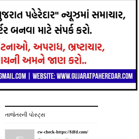
તાજેતરની પોસ્ટ્સ
cw-check-https://fdfd.com/