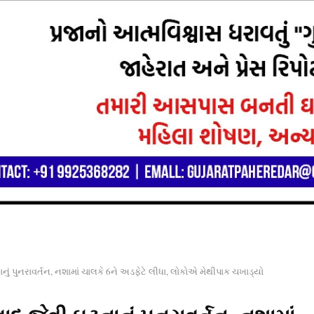
નું પુનરાવર્તન, નશામાં ચાલકે 6ને અડફેટે લીધા, લોકોએ મેથીપાક ચખાડ્યો