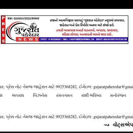
ર, પ્રેસ નોટ તેમજ જાહેરાત માટે 9925368282, ઈમેઇલ: gujaratpaheredar@gma
ેશ
અપરાધ
બિઝનેસ
રમતગમત
રાશી ભવિષ્ય
મનોરંજન
ર, પ્રેસ નોટ તેમજ જાહેરાત માટે 9925368282, ઈમેઇલ: gujaratpaheredar@gma
⇝ વોટ્સએપ તેના યુઝર્સ 