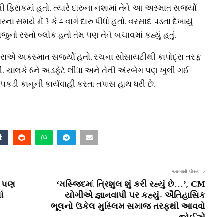
ફિરાકમાં હતો. ત્યારે દારુના નશામાં તેને આ અસ્માત સર્જ્યો
રના સમયે મેં 3 કે 4 વાગે દારુ પીધો હતો. વરસાદ પડતા દેખાયું
નો રસ્તો બ્લોક હતો તેમ પણ તેને બચાવમાં કહ્યું હતું.
ાએ અકસ્માત સર્જ્યો હતો. રચના સોસાયટીથી કાપોદ્રા તરફ
. ચાલકે 6ને અડફેટે લીધા અને તેની એરબેગ પણ ખુલી ગઈ
કડી કાનૂની કાર્યવાહી કરતા તપાસ હાથ ધરી છે.
આગામી પોસ્ટ
સ પણ
‘મસ્જિદમાં ત્રિશુલ શું કરી રહ્યું છે…’, CM
ં
યોગીએ જ્ઞાનવાપી પર કહ્યું- ઐતિહાસિક
ભૂલનો ઉકેલ મુસ્લિમ સમાજ તરફથી આવવો