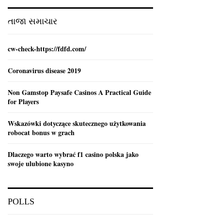
:
C
તાજા સમાચાર
H
cw-check-https://fdfd.com/
Coronavirus disease 2019
Non Gamstop Paysafe Casinos A Practical Guide
for Players
Wskazówki dotyczące skutecznego użytkowania
robocat bonus w grach
Dlaczego warto wybrać f1 casino polska jako
swoje ulubione kasyno
POLLS