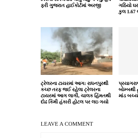
ફરી ગુજરાત હાઈકોર્ટમાં અરજી
ગઠિયો ઘર
કુલ 1.67
ટ્રેલરના ટાયરમાં આગ: રાધનપુરથી
પ્રયાગરા
કચ્છ તરફ જઈ રહેલા ટ્રેલરના
બોમ્બથી હ
ટાયરમાં આગ લાગી, ચાલક હિંમતથી
માંડ બચ્
દોઢ કિમી હંકારી હોટલ પર લઇ ગયો
LEAVE A COMMENT