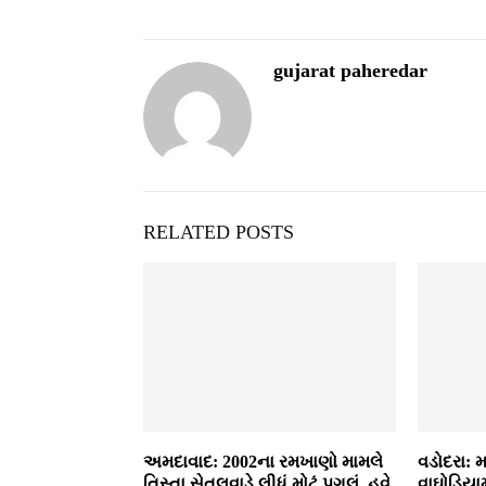
gujarat paheredar
RELATED POSTS
અમદાવાદ: 2002ના રમખાણો મામલે
વડોદરા: મ
તિસ્તા સેતલવાડે લીધું મોટું પગલું, હવે
વાઘોડિયામ