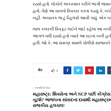
રહ્યો હતો. લોકોને અકસ્માત કરીને ભાગી જવાની 
હતો. તેણે આ વાતનો સ્વિકાર કરતા કહ્યું કે, બપો
નહીં. અચાનક જ ટુ વ્હિલર્સ આવી ગયું. એક બાજુ
લાલ કલરની સ્વિફ્ટ લઈને જઈ રહેલા આ નબીર
આગળ વધી રહ્યો હતો ત્યારે આ ઘટના બની હતી
હતી. જો કે, આ સમગ્ર મામલે પોલીસે સાજનને પ
શેર
1
અગાઉની પોસ્ટ
મહારાષ્ટ્ર: શિવસેના અને NCP પછી કોંગ્રે
તૂટશે? ભાજપના સાંસદના દાવાથી મહારાષ્ટ્રમા
રાજકીય હલચલ!