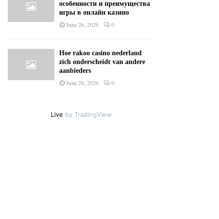
особенности и преимущества
игры в онлайн казино
June 26, 2026
0
Hoe rakoo casino nederland
zich onderscheidt van andere
aanbieders
June 26, 2026
0
Live
by TradingView