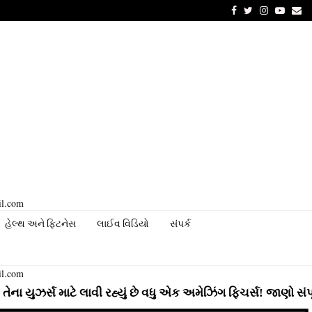
Facebook
Twitter
Instagram
Youtu
Em
il.com
હેલ્થ અને ફિટનેસ
લાઈવ વિડિયો
સંપર્ક
il.com
માટે લાવી રહ્યું છે વધુ એક અમેઝિંગ ફિચર્સ! જાણો સંપૂર્ણ માહિત