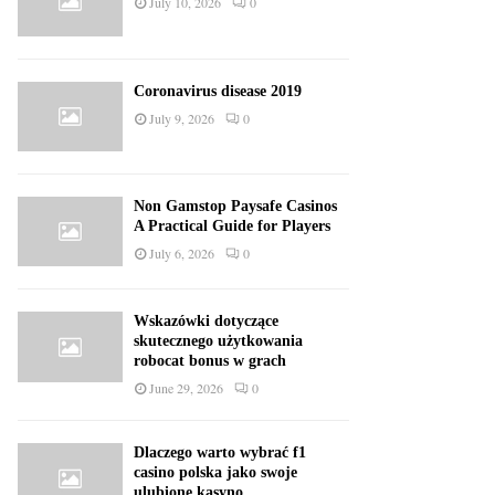
July 10, 2026
0
Coronavirus disease 2019
July 9, 2026
0
Non Gamstop Paysafe Casinos
A Practical Guide for Players
July 6, 2026
0
Wskazówki dotyczące
skutecznego użytkowania
robocat bonus w grach
June 29, 2026
0
Dlaczego warto wybrać f1
casino polska jako swoje
ulubione kasyno