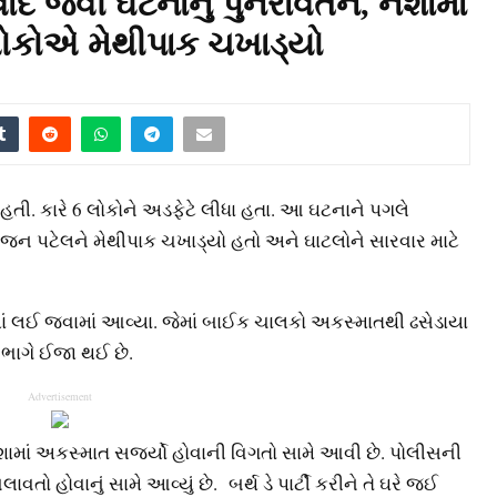
ાદ જેવી ઘટનાનું પુનરાવર્તન, નશામાં
 લોકોએ મેથીપાક ચખાડ્યો
હતી. કારે 6 લોકોને અડફેટે લીધા હતા. આ ઘટનાને પગલે
 પટેલને મેથીપાક ચખાડ્યો હતો અને ઘાટલોને સારવાર માટે
ાં લઈ જવામાં આવ્યા. જેમાં બાઈક ચાલકો અકસ્માતથી ઢસેડાયા
ભાગે ઈજા થઈ છે.
Advertisement
શામાં અકસ્માત સર્જ્યો હોવાની વિગતો સામે આવી છે. પોલીસની
ો હોવાનું સામે આવ્યું છે. બર્થ ડે પાર્ટી કરીને તે ઘરે જઈ