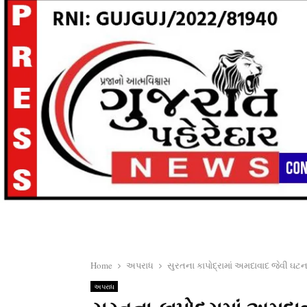
Home
અપરાધ
સુરતના કાપોદ્રામાં અમદાવાદ જેવી ઘટના
અપરાધ