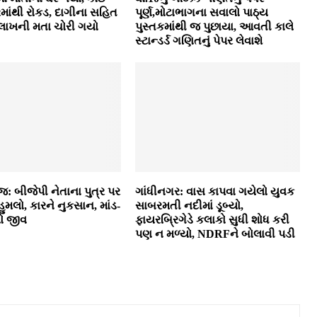
માંથી રોકડ, દાગીના સહિત
પૂર્ણ,મોટાભાગના સવાલો પાઠ્ય
 લાખની મતા ચોરી ગયો
પુસ્તકમાંથી જ પુછાયા, આવતી કાલે
સ્ટાન્ડર્ડ ગણિતનું પેપર લેવાશે
જ: બીજેપી નેતાના પુત્ર પર
ગાંધીનગર: વાસ કાપવા ગયેલો યુવક
ુમલો, કારને નુકસાન, માંડ-
સાબરમતી નદીમાં ડૂબ્યો,
યો જીવ
ફાયરબ્રિગેડે કલાકો સુધી શોધ કરી
પણ ન મળ્યો, NDRFને બોલાવી પડી