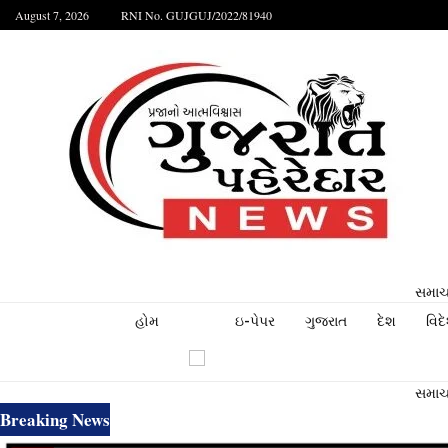
August 7, 2026
RNI No. GUJGUJ/2022/81940
સમાચા
હોમ
ઇ-પેપર
ગુજરાત
દેશ
વિદ
સમાચા
Breaking News