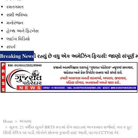
રમતગમત
રાશી ભવિષ્ય
મનોરંજન
હેલ્થ અને ફિટનેસ
લાઈવ વિડિયો
સંપર્ક
Breaking News
ટે લાવી રહ્યું છે વધુ એક અમેઝિંગ ફિચર્સ! જાણો સંપૂર્ણ માહિતી
Home
અપરાધ
સુરત: 21 વર્ષીય યુવકે BRTS રૂટમાં રોંગ સાઇડમાં અકસ્માત સર્જયો, કાર 4 ફૂટ
ઊંચી રેલિંગ પર ચડી, લોકોને મોતના કુવાની યાદ આવી, ઘટના CCTVમાં કેદ