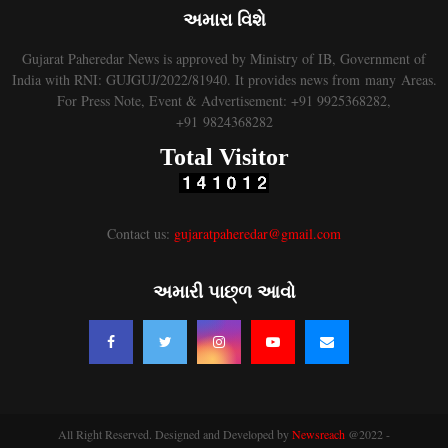
અમારા વિશે
Gujarat Paheredar News is approved by Ministry of IB, Government of
India with RNI: GUJGUJ/2022/81940. It provides news from many Areas.
For Press Note, Event & Advertisement: +91 9925368282,
+91 9824368282
Total Visitor
Contact us:
gujaratpaheredar@gmail.com
અમારી પાછ્ળ આવો
All Right Reserved. Designed and Developed by
Newsreach
@2022 -