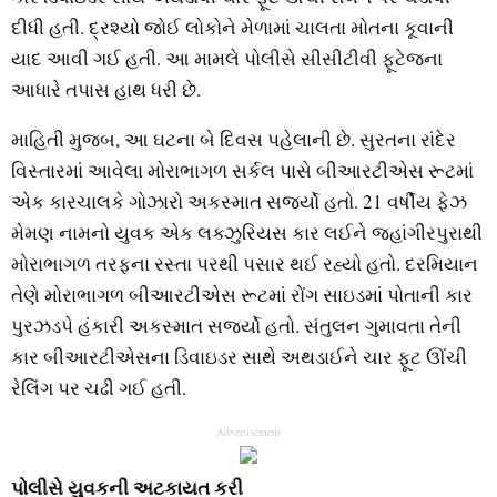
દીધી હતી. દ્રશ્યો જોઈ લોકોને મેળામાં ચાલતા મોતના કૂવાની
યાદ આવી ગઈ હતી. આ મામલે પોલીસે સીસીટીવી ફૂટેજના
આધારે તપાસ હાથ ધરી છે.
માહિતી મુજબ, આ ઘટના બે દિવસ પહેલાની છે. સુરતના રાંદેર
વિસ્તારમાં આવેલા મોરાભાગળ સર્કલ પાસે બીઆરટીએસ રૂટમાં
એક કારચાલકે ગોઝારો અકસ્માત સર્જ્યો હતો. 21 વર્ષીય ફેઝ
મેમણ નામનો યુવક એક લક્ઝુરિયસ કાર લઈને જહાંગીરપુરાથી
મોરાભાગળ તરફના રસ્તા પરથી પસાર થઈ રહ્યો હતો. દરમિયાન
તેણે મોરાભાગળ બીઆરટીએસ રૂટમાં રોંગ સાઇડમાં પોતાની કાર
પુરઝડપે હંકારી અકસ્માત સર્જ્યો હતો. સંતુલન ગુમાવતા તેની
કાર બીઆરટીએસના ડિવાઇડર સાથે અથડાઈને ચાર ફૂટ ઊંચી
રેલિંગ પર ચઢી ગઈ હતી.
Advertisement
પોલીસે યુવકની અટકાયત કરી