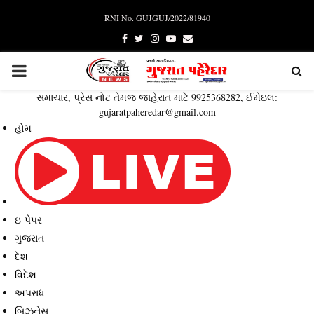
RNI No. GUJGUJ/2022/81940
Facebook
Twitter
Instagram
Youtube
Email
PRIMARY
સમાચાર, પ્રેસ નોટ તેમજ જાહેરાત માટે 9925368282, ઈમેઇલ:
MENU
gujaratpaheredar@gmail.com
હોમ
ઇ-પેપર
ગુજરાત
દેશ
વિદેશ
અપરાધ
બિઝનેસ