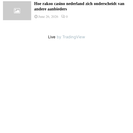
Hoe rakoo casino nederland zich onderscheidt van
andere aanbieders
June 26, 2026
0
Live
by TradingView