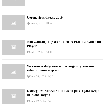
Coronavirus disease 2019
July 9, 2026
0
Non Gamstop Paysafe Casinos A Practical Guide for
Players
July 6, 2026
0
Wskazówki dotyczące skutecznego użytkowania
robocat bonus w grach
June 29, 2026
0
Dlaczego warto wybrać f1 casino polska jako swoje
ulubione kasyno
June 29, 2026
0