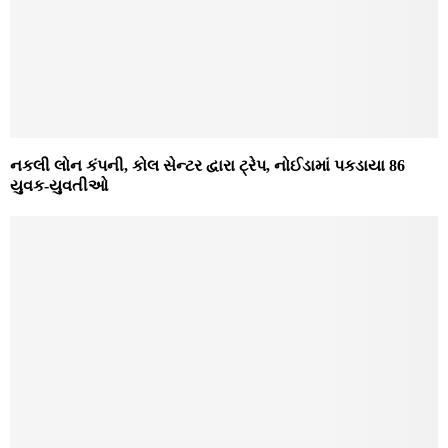
નકલી લોન કંપની, કોલ સેન્ટર દ્વારા ટ્રેપ, નોઈડામાં પકડાયા 86
યુવક-યુવતીઓ