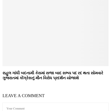
રાહુલ ગાંધી બદનામી કેસમાં સજા બાદ સભ્ય પદ રદ થતા સોમવારે
ગુજરાતમાં કોંગ્રેસનું મૌન વિરોધ પ્રદર્શન યોજાશે
LEAVE A COMMENT