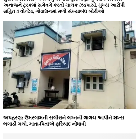
અનાજને ટ્રકમાં સગેવગે કરતો ચાલક ઝડપાયો, મુખ્ય આરોપી
સહિત 4 વોન્ટેડ, ગોડાઉનમાં મળી સંખ્યાબંધ બોરીઓ
અપહરણ: ઉમરગામની સગીરાને લગ્નની લાલચ આપીને શખ્સ
ભગાડી ગયો, માતા-પિતાએ ફરિયાદ નોંધાવી