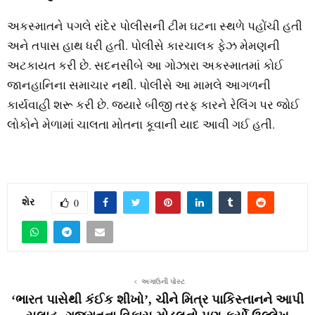
અકસ્માતને પગલે રાંદેર પોલીસની ટીમ ઘટના સ્થળે પહોંચી હતી
અને તપાસ હાથ ધરી હતી. પોલીસે કારચાલક ફેઝ મેમણની
અટકાયત કરી છે. સદનસીબે આ ગોઝારા અકસ્માતમાં કોઈ
જાનહાનિના સમાચાર નથી. પોલીસે આ મામલે આગળની
કાર્યવાહી શરૂ કરી છે. જ્યારે બીજી તરફ કારને રેલિંગ પર જોઈ
લોકોને મેળામાં ચાલતા મોતના કૂવાની યાદ આવી ગઈ હતી.
શેર
0
અગાઉની પોસ્ટ
‘ભારત પાસેથી કંઈક શીખો’, ચીને મિત્ર પાકિસ્તાનને આપી