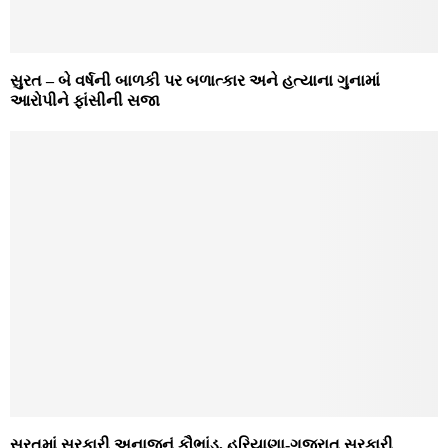
સુરત – બે વર્ષની બાળકી પર બળાત્કાર અને હત્યાના ગુનામાં
આરોપીને ફાંસીની સજા
સુરતમાં સરકારી અનાજનું કૌભાંડ, હરિયાણા-ગુજરાત સરકારી