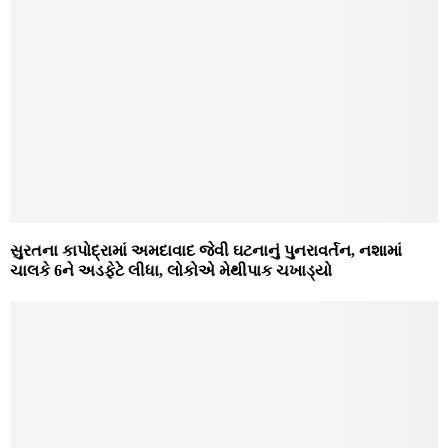
સુરતના કાપોદ્રામાં અમદાવાદ જેવી ઘટનાનું પુનરાવર્તન, નશામાં
ચાલકે 6ને અડફેટે લીધા, લોકોએ મેથીપાક ચખાડ્યો