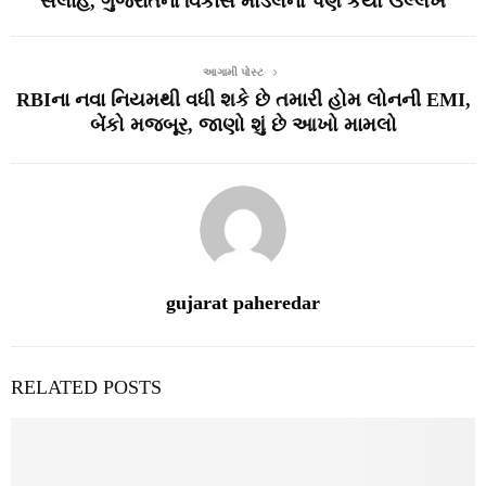
સલાહ, ગુજરાતના વિકાસ મોડલનો પણ કર્યો ઉલ્લેખ
આગામી પોસ્ટ
RBIના નવા નિયમથી વધી શકે છે તમારી હોમ લોનની EMI,
બેંકો મજબૂર, જાણો શું છે આખો મામલો
gujarat paheredar
RELATED POSTS