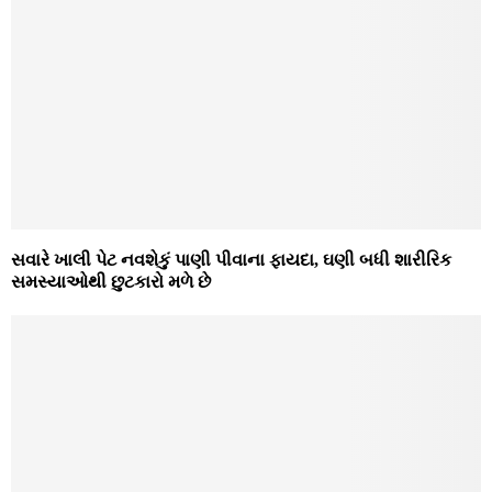
સવારે ખાલી પેટ નવશેકું પાણી પીવાના ફાયદા, ઘણી બધી શારીરિક
સમસ્યાઓથી છુટકારો મળે છે