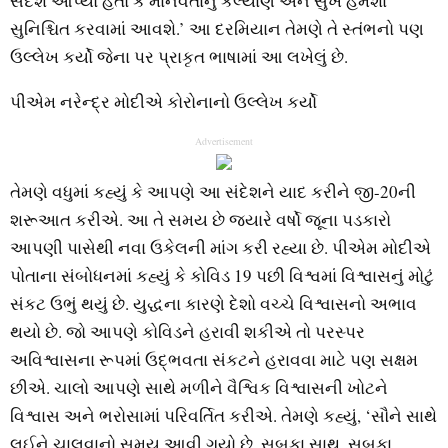
સંદેશ આપ્યો હતો કે માનવતાનું કલ્યાણ અને સુખ હંમેશા
સુનિશ્ચિત કરવામાં આવશે.’ આ દરમિયાન તેમણે તે સ્તંભનો પણ
ઉલ્લેખ કર્યો જેના પર પ્રાકૃત ભાષામાં આ લખેલું છે.
પીએમ નરેન્દ્ર મોદીએ કોરોનાનો ઉલ્લેખ કર્યો
Advertisement
તેમણે વધુમાં કહ્યું કે આપણે આ સંદેશને યાદ કરીને જી-20ની
શરૂઆત કરીએ. આ તે સમય છે જ્યારે વર્ષો જૂના પડકારો
આપણી પાસેથી નવા ઉકેલની માંગ કરી રહ્યા છે. પીએમ મોદીએ
પોતાના સંબોધનમાં કહ્યું કે કોવિડ 19 પછી વિશ્વમાં વિશ્વાસનું મોટું
સંકટ ઉભું થયું છે. યુદ્ધના કારણે દેશો વચ્ચે વિશ્વાસનો અભાવ
થયો છે. જો આપણે કોવિડને હરાવી શકીએ તો પરસ્પર
અવિશ્વાસના રૂપમાં ઉદ્ભવતા સંકટને હરાવવા માટે પણ સક્ષમ
છીએ. ચાલો આપણે સાથે મળીને વૈશ્વિક વિશ્વાસની ખોટને
વિશ્વાસ અને ભરોસામાં પરિવર્તિત કરીએ. તેમણે કહ્યું, ‘સૌને સાથે
લઈને ચાલવાનો સમય આવી ગયો છે. સબકા સાથ, સબકા