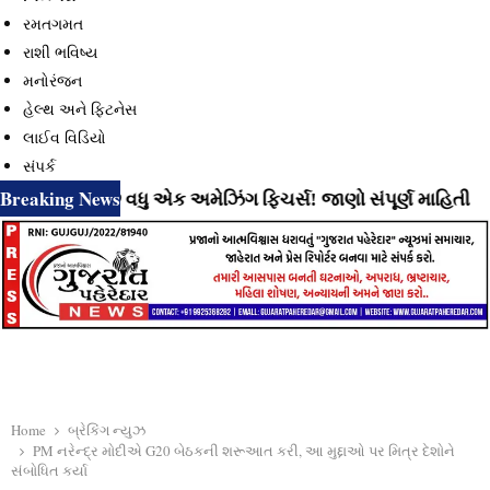
રમતગમત
રાશી ભવિષ્ય
મનોરંજન
હેલ્થ અને ફિટનેસ
લાઈવ વિડિયો
સંપર્ક
Breaking News
 રહ્યું છે વધુ એક અમેઝિંગ ફિચર્સ! જાણો સંપૂર્ણ માહિતી
⇝ Ins
Home
બ્રેકિંગ ન્યુઝ
PM નરેન્દ્ર મોદીએ G20 બેઠકની શરૂઆત કરી, આ મુદ્દાઓ પર મિત્ર દેશોને
સંબોધિત કર્યા