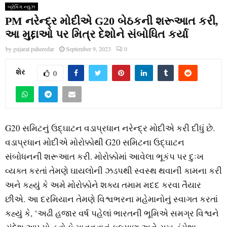
બ્રેકિંગ ન્યુઝ
PM નરેન્દ્ર મોદીએ G20 બેઠકની શરૂઆત કરી,
આ મુદ્દાઓ પર મિત્ર દેશોને સંબોધિત કર્યા
by
gujarat paheredar
September 9, 2023
0
શેર
0
G20 સમિટનું ઉદ્ઘાટન વડાપ્રધાન નરેન્દ્ર મોદીએ કરી દીધું છે.
વડાપ્રધાન મોદીએ મોરોક્કોથી G20 સમિટના ઉદ્ઘાટન
સંબોધનની શરૂઆત કરી. મોરોક્કોમાં આવેલા ભૂકંપ પર દુઃખ
વ્યક્ત કરતાં તેમણે ઘાયલોની ઝડપથી સ્વસ્થ થવાની કામના કરી
અને કહ્યું કે અમે મોરોક્કોને શક્ય તમામ મદદ કરવા તૈયાર
છીએ. આ દરમિયાન તેમણે વિશ્વભરના મહેમાનોનું સ્વાગત કરતાં
કહ્યું કે, ‘અઢી હજાર વર્ષ પહેલાં ભારતની ભૂમિએ સમગ્ર વિશ્વને