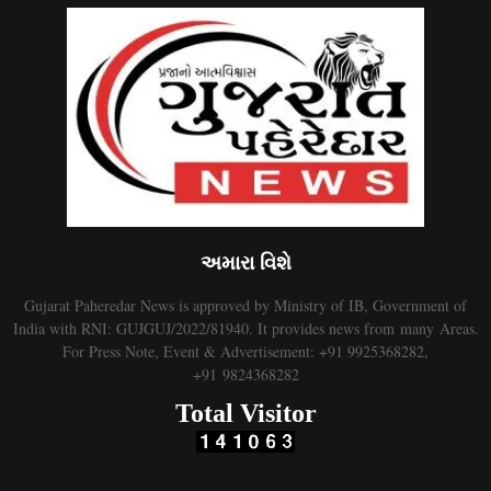
અમારા વિશે
Gujarat Paheredar News is approved by Ministry of IB, Government of
India with RNI: GUJGUJ/2022/81940. It provides news from many Areas.
For Press Note, Event & Advertisement: +91 9925368282,
+91 9824368282
Total Visitor