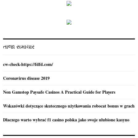
c
E
h
f
A
o
r
R
:
C
તાજા સમાચાર
H
cw-check-https://fdfd.com/
Coronavirus disease 2019
Non Gamstop Paysafe Casinos A Practical Guide for Players
Wskazówki dotyczące skutecznego użytkowania robocat bonus w grach
Dlaczego warto wybrać f1 casino polska jako swoje ulubione kasyno