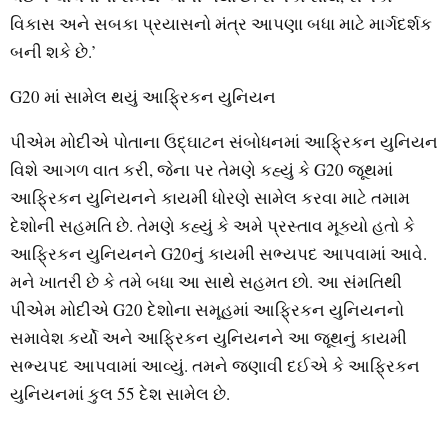
વિકાસ અને સબકા પ્રયાસનો મંત્ર આપણા બધા માટે માર્ગદર્શક
બની શકે છે.’
G20 માં સામેલ થયું આફ્રિકન યુનિયન
પીએમ મોદીએ પોતાના ઉદ્ઘાટન સંબોધનમાં આફ્રિકન યુનિયન
વિશે આગળ વાત કરી, જેના પર તેમણે કહ્યું કે G20 જૂથમાં
આફ્રિકન યુનિયનને કાયમી ધોરણે સામેલ કરવા માટે તમામ
દેશોની સહમતિ છે. તેમણે કહ્યું કે અમે પ્રસ્તાવ મૂક્યો હતો કે
આફ્રિકન યુનિયનને G20નું કાયમી સભ્યપદ આપવામાં આવે.
મને ખાતરી છે કે તમે બધા આ સાથે સહમત છો. આ સંમતિથી
પીએમ મોદીએ G20 દેશોના સમૂહમાં આફ્રિકન યુનિયનનો
સમાવેશ કર્યો અને આફ્રિકન યુનિયનને આ જૂથનું કાયમી
સભ્યપદ આપવામાં આવ્યું. તમને જણાવી દઈએ કે આફ્રિકન
યુનિયનમાં કુલ 55 દેશ સામેલ છે.