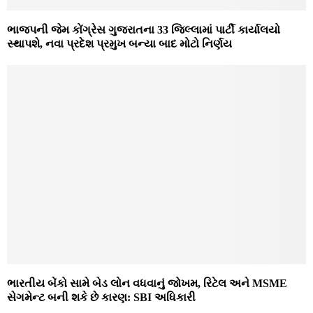
ભાજપની જેમ કોંગ્રેસ ગુજરાતના 33 જિલ્લામાં પાર્ટી કાર્યાલયો
સ્થાપશે, નવા પ્રદેશ પ્રમુખ બન્યા બાદ મોટો નિર્ણય
ભારતીય બેંકો સામે બેડ લોન વધવાનું જોખમ, રિટેલ અને MSME
સેગમેન્ટ બની શકે છે કારણ: SBI અધિકારી