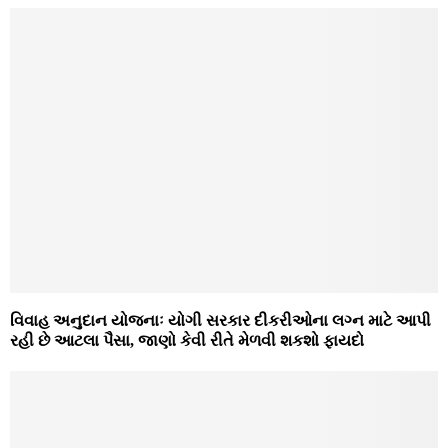
વિવાહ અનુદાન યોજનાઃ યોગી સરકાર દીકરીઓના લગ્ન માટે આપી
રહી છે આટલા પૈસા, જાણો કેવી રીતે મેળવી શકશો ફાયદો