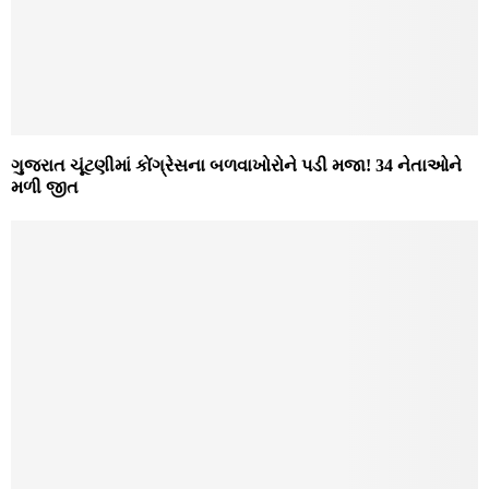
ગુજરાત ચૂંટણીમાં કોંગ્રેસના બળવાખોરોને પડી મજા! 34 નેતાઓને
મળી જીત