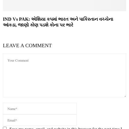
IND Vs PAK: એશિયા કપમાં ભારત અને પાકિસ્તાન વચ્ચેના
આંકડા, જાણો કોણ પડશે કોના પર ભારે
LEAVE A COMMENT
Save my name, email, and website in this browser for the next time I