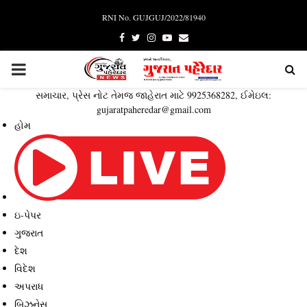
RNI No. GUJGUJ/2022/81940
Facebook
Twitter
Instagram
Youtube
Email
PRIMARY
સમાચાર, પ્રેસ નોટ તેમજ જાહેરાત માટે 9925368282, ઈમેઇલ:
MENU
gujaratpaheredar@gmail.com
હોમ
ઇ-પેપર
ગુજરાત
દેશ
વિદેશ
અપરાધ
બિઝનેસ