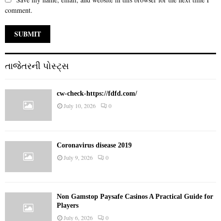
comment.
તાજેતરની પોસ્ટ્સ
cw-check-https://fdfd.com/
July 10, 2026
0
Coronavirus disease 2019
July 9, 2026
0
Non Gamstop Paysafe Casinos A Practical Guide for
Players
July 6, 2026
0