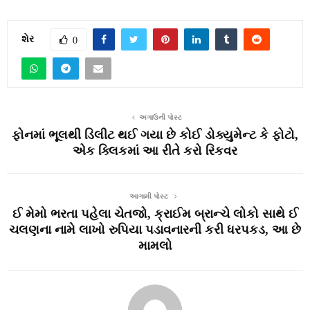
શેર
0
અગાઉની પોસ્ટ
ફોનમાં ભૂલથી ડિલીટ થઈ ગયા છે કોઈ ડોક્યુમેન્ટ કે ફોટો,
એક ક્લિકમાં આ રીતે કરો રિકવર
આગામી પોસ્ટ
ઈ મેમો ભરતા પહેલા ચેતજો, ક્રાઈમ બ્રાન્ચે લોકો સાથે ઈ
ચલણના નામે લાખો રુપિયા પડાવનારની કરી ધરપકડ, આ છે
મામલો