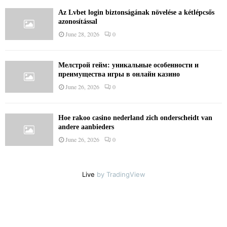
Az Lvbet login biztonságának növelése a kétlépcsős
azonosítással
June 28, 2026
0
Мелстрой гейм: уникальные особенности и
преимущества игры в онлайн казино
June 26, 2026
0
Hoe rakoo casino nederland zich onderscheidt van
andere aanbieders
June 26, 2026
0
Live
by TradingView