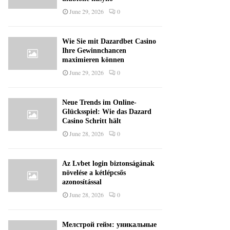
June 29, 2026
0
Wie Sie mit Dazardbet Casino
Ihre Gewinnchancen
maximieren können
June 29, 2026
0
Neue Trends im Online-
Glücksspiel: Wie das Dazard
Casino Schritt hält
June 28, 2026
0
Az Lvbet login biztonságának
növelése a kétlépcsős
azonosítással
June 28, 2026
0
Мелстрой гейм: уникальные