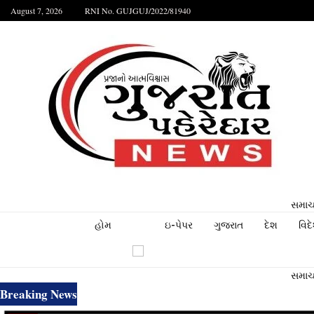
August 7, 2026
RNI No. GUJGUJ/2022/81940
સમાચા
હોમ
ઇ-પેપર
ગુજરાત
દેશ
વિદ
સમાચા
Breaking News