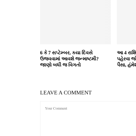
6 કે 7 સપ્ટેમ્બર, કયા દિવસે
આ 4 રાશ
ઉજવવામાં આવશે જન્માષ્ટમી?
પહેરવા જ
જાણો બધી જ વિગતો
પૈસા, હંમ
LEAVE A COMMENT