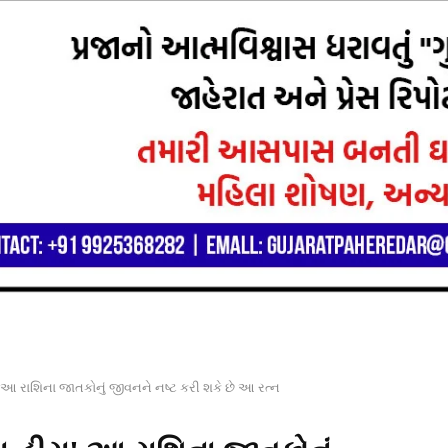
ા! આ રાશિના જાતકોનું જીવનને નષ્ટ કરી શકે છે આ રત્ન