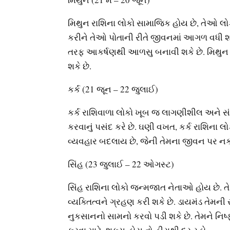
મિથુન રાશિના લોકો સામાજિક હોય છે, તેઓ લોકો
કરીને તેઓ પોતાની રીતે જીવનમાં આગળ વધી શકે,
તરફ આકર્ષણથી આળસુ બનાવી શકે છે. મિથુન 
શકે છે.
કર્ક (21 જૂન – 22 જુલાઈ)
કર્ક રાશિવાળા લોકો ખૂબ જ લાગણીશીલ અને સં
કરવાનું પસંદ કરે છે. ઘણી વખત, કર્ક રાશિના લોક
વ્યવહાર બદલાય છે, જેની તેમના જીવન પર નકા
સિંહ (23 જુલાઈ – 22 ઓગસ્ટ)
સિંહ રાશિના લોકો જન્મજાત નેતાઓ હોય છે. તેઓ
વ્યક્તિત્વને ગ્રહણ કરી શકે છે. ડાયમંડ તેમની
નુકસાનનો સામનો કરવો પડી શકે છે. તેમને નિ