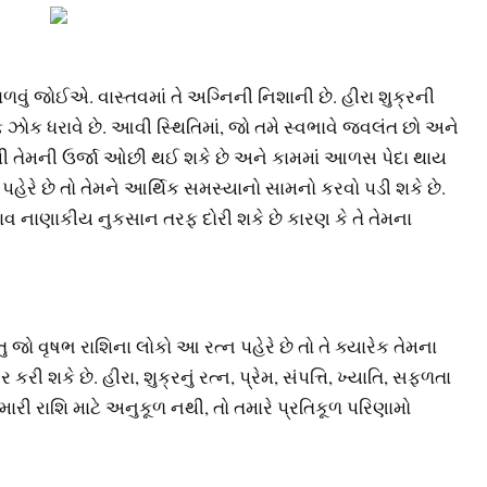
ાળવું જોઈએ. વાસ્તવમાં તે અગ્નિની નિશાની છે. હીરા શુક્રની
ફ ઝોક ધરાવે છે. આવી સ્થિતિમાં, જો તમે સ્વભાવે જ્વલંત છો અને
ાથી તેમની ઉર્જા ઓછી થઈ શકે છે અને કામમાં આળસ પેદા થાય
પહેરે છે તો તેમને આર્થિક સમસ્યાનો સામનો કરવો પડી શકે છે.
ાવ નાણાકીય નુકસાન તરફ દોરી શકે છે કારણ કે તે તેમના
તુ જો વૃષભ રાશિના લોકો આ રત્ન પહેરે છે તો તે ક્યારેક તેમના
ી શકે છે. હીરા, શુક્રનું રત્ન, પ્રેમ, સંપત્તિ, ખ્યાતિ, સફળતા
તમારી રાશિ માટે અનુકૂળ નથી, તો તમારે પ્રતિકૂળ પરિણામો