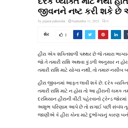
દરેક વ્યક્તિ માટે નથી હો
જીવનને નષ્ટ કરી શકે છે 
by
gujarat paheredar
September 11, 2023
0
શેર
1
હીરા એક શક્તિશાળી પથ્થર છે જે તમારા ભાગ્ય
જો તે તમારી રાશિ અથવા કુંડળી અનુસાર ન હો
તમારી રાશિ માટે યોગ્ય નથી, તો તમારું નસીબ 
હીરા જીવનમાં આફત લાવી શકે છે. દરેક વ્યક્તિ પો
તમારી રાશિ માટે ન હોય તો આ હીરાની ચમક 
દરમિયાન હીરાની વીંટી પહેરવાનો ટ્રેન્ડ જોરમ
અશુભ પરિણામ આપે છે તો સગાઈ પછી સંબંધ તૂટ
જાણીએ કે હીરા કોના માટે દુર્ભાગ્યનું કારણ બન