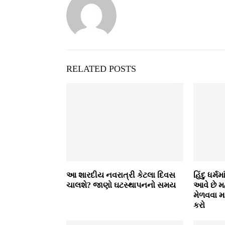
RELATED POSTS
આ શારદીય નવરાત્રી કેટલા દિવસ
હિંદુ ધર્
ચાલશે? જાણો ઘટસ્થાપનનો સમય
આવે છે મહ
મેળવવા મ
કરો