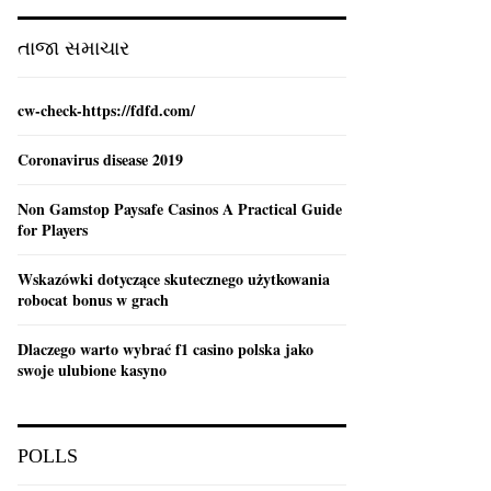
:
C
તાજા સમાચાર
H
cw-check-https://fdfd.com/
Coronavirus disease 2019
Non Gamstop Paysafe Casinos A Practical Guide
for Players
Wskazówki dotyczące skutecznego użytkowania
robocat bonus w grach
Dlaczego warto wybrać f1 casino polska jako
swoje ulubione kasyno
POLLS