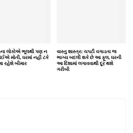
િના લોકોએ ભૂલથી પણ ન
વાસ્તુ શાસ્ત્ર: ચપટી વગાડતા જ
ોઈએ મોતી, ઘરમાં નહીં ટકે
ભાગ્ય બદલી શકે છે આ ફૂલ, ઘરની
ેશા રહેશે બીમાર
આ દિશામાં લગાવવાથી દૂર થશે
ગરીબી