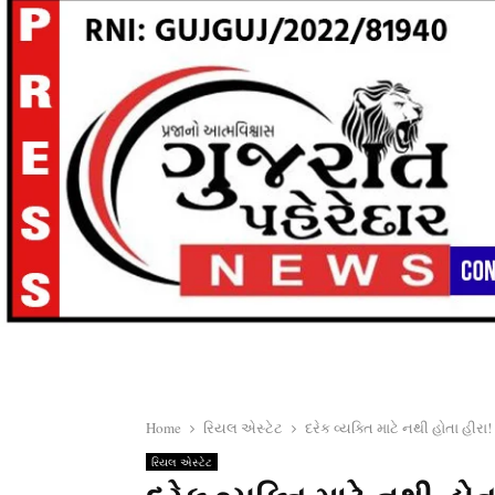
Home
રિયલ એસ્ટેટ
દરેક વ્યક્તિ માટે નથી હોતા હીર
રિયલ એસ્ટેટ