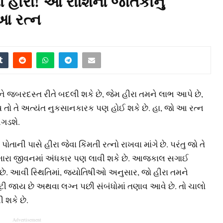
તા હીરા! આ રાશિના જાતકોનું
આ રત્ન
ને જબરદસ્ત રીતે બદલી શકે છે, જેમ હીરા તમને લાભ આપે છે,
ય તો તે અત્યંત નુકસાનકારક પણ હોઈ શકે છે. હા, જો આ રત્ન
બગડશે.
તાની પાસે હીરા જેવા કિંમતી રત્નો રાખવા માંગે છે. પરંતુ જો તે
તમારા જીવનમાં અંધકાર પણ લાવી શકે છે. આજકાલ સગાઈ
ાં છે. આવી સ્થિતિમાં, જ્યોતિષીઓ અનુસાર, જો હીરા તમને
ી જાય છે અથવા લગ્ન પછી સંબંધોમાં તણાવ આવે છે. તો ચાલો
ી શકે છે.
Advertisement