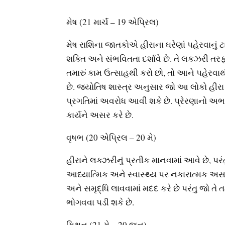
મેષ (21 માર્ચ – 19 એપ્રિલ)
મેષ રાશિના જાતકોએ હીરાના ઘરેણાં પહેરવાનું ટ
શક્તિ અને સંભવિતતા દર્શાવે છે. તે લક્ઝરી તર
તમારું કામ ઉત્સાહથી કરો છો, તો આને પહેરવ
છે. જ્યોતિષ શાસ્ત્ર અનુસાર જો આ લોકો હીરા 
પ્રગતિમાં અવરોધ આવી શકે છે. પ્રેરણાનો અભ
કાર્યને અસર કરે છે.
વૃષભ (20 એપ્રિલ – 20 મે)
હીરાને લક્ઝરીનું પ્રતીક માનવામાં આવે છે, પરં
આધ્યાત્મિક અને સ્વાસ્થ્ય પર નકારાત્મક અસર કર
અને સમૃદ્ધિ લાવવામાં મદદ કરે છે પરંતુ જો તે 
ભોગવવા પડી શકે છે.
મિથુન (21 મે – 20 જૂન)