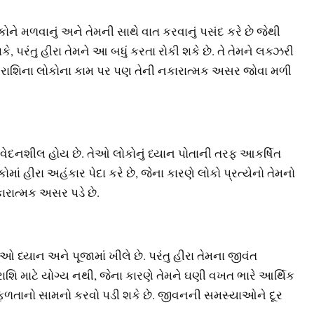
ને મળવાનું અને તેમની સાથે વાત કરવાનું પસંદ કરે છે જેથી
 પરંતુ હીરા તેમને આ બધું કરતા રોકી શકે છે. તે તેમને લક્ઝરી
રાશિના લોકોના કામ પર પણ તેની નકારાત્મક અસર જોવા મળી
વેદનશીલ હોય છે. તેઓ લોકોનું ધ્યાન પોતાની તરફ આકર્ષિત
ોમાં હીરા અહંકાર પેદા કરે છે, જેના કારણે લોકો પ્રત્યેનો તેમનો
રાત્મક અસર પડે છે.
 ધ્યાન અને પૂજામાં ખીલે છે. પરંતુ હીરા તેમના જીવંત
 રાશિ માટે યોગ્ય નથી, જેના કારણે તેમને ઘણી વખત ભારે આર્થિક
ષ્ફળતાનો સામનો કરવો પડી શકે છે. જીવનની સમસ્યાઓને દૂર