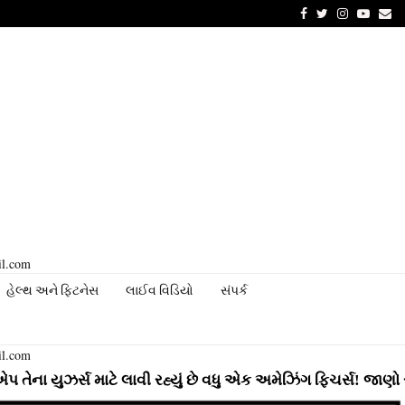
Facebook
Twitter
Instagram
Youtu
Em
il.com
હેલ્થ અને ફિટનેસ
લાઈવ વિડિયો
સંપર્ક
il.com
્સ માટે લાવી રહ્યું છે વધુ એક અમેઝિંગ ફિચર્સ! જાણો સંપૂર્ણ મા