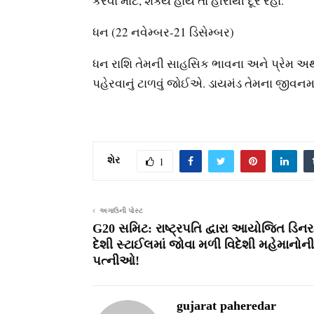
કરવા માટે, શક્ય હોય તો હીરાથી દૂર રહો.
ધન (22 નવેમ્બર-21 ડિસેમ્બર)
ધન રાશિ તેમની સાહસિક ભાવના અને પ્રેમ અથવા 
પહેરવાનું ટાળવું જોઈએ. ડાયમંડ તેમના જીવનમા
શેર
1
અગાઉની પોસ્ટ
G20 સમિટ: રાષ્ટ્રપતિ દ્વારા આયોજિત ડિનર
દેશી સ્ટાઈલમાં જોવા મળી વિદેશી મહેમાનોની
પત્નીઓ!
gujarat paheredar