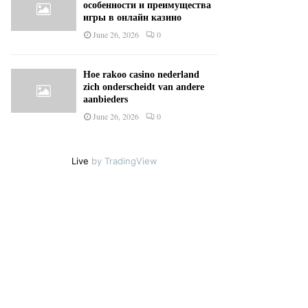
особенности и преимущества
игры в онлайн казино
June 26, 2026
0
Hoe rakoo casino nederland
zich onderscheidt van andere
aanbieders
June 26, 2026
0
Live
by TradingView