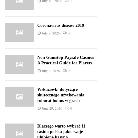
July 10, 2026
0
Coronavirus disease 2019
July 9, 2026
0
Non Gamstop Paysafe Casinos
A Practical Guide for Players
July 6, 2026
0
Wskazówki dotyczące
skutecznego użytkowania
robocat bonus w grach
June 29, 2026
0
Dlaczego warto wybrać f1
casino polska jako swoje
ulubione kasyno