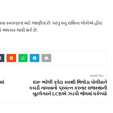
સ્વતંત્રતા માટે જાણીતા છે. પરંતુ ધનુ રાશિના લોકોએ હીરા
ં અંધકાર લાવી શકે છે.
આગામી પોસ્ટ
માં
દારૂ ભરેલી ક્રેટા કારથી ભિલોડા પોલીસને
કચડી નાખવાનો પ્રયત્ન કરનાર રાજસ્થાની
બુટલેગરને LCBએ ઝડપી જેલમાં ધકેલ્યો