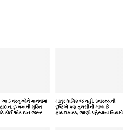
મમાં આ 5 વસ્તુઓને માનવામાં
માત્ર ધાર્મિક જ નહીં, સ્વાસ્થ્યની
ાદાન, દુઃખમાંથી મુક્તિ
દૃષ્ટિએ પણ તુલસીની માળા છે
ાટે કોઈ એક દાન જરૂર
ફાયદાકારક, જાણો પહેરવાના નિયમો