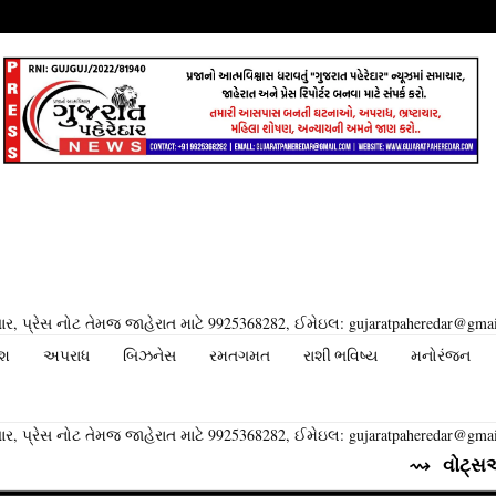
ર, પ્રેસ નોટ તેમજ જાહેરાત માટે 9925368282, ઈમેઇલ: gujaratpaheredar@gma
ેશ
અપરાધ
બિઝનેસ
રમતગમત
રાશી ભવિષ્ય
મનોરંજન
ર, પ્રેસ નોટ તેમજ જાહેરાત માટે 9925368282, ઈમેઇલ: gujaratpaheredar@gma
⇝ વોટ્સએપ તેના યુઝર