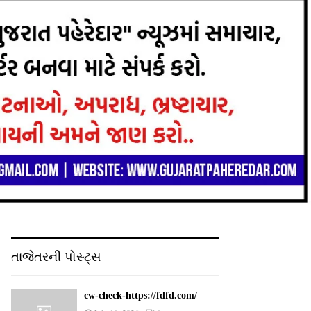
તાજેતરની પોસ્ટ્સ
cw-check-https://fdfd.com/