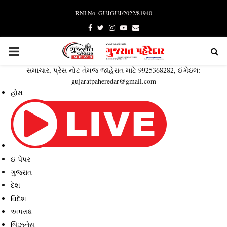
RNI No. GUJGUJ/2022/81940
Facebook
Twitter
Instagram
Youtube
Email
PRIMARY
સમાચાર, પ્રેસ નોટ તેમજ જાહેરાત માટે 9925368282, ઈમેઇલ:
MENU
gujaratpaheredar@gmail.com
હોમ
ઇ-પેપર
ગુજરાત
દેશ
વિદેશ
અપરાધ
બિઝનેસ