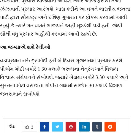
ઝંઝાવાતી પ્રવાસ યોજવામાં આવશે. ત્યારે આજે ફરીથી તેઓ
ઝંઝાવાતી પ્રચાર આરંભશે. ખાસ કરીને આ વખતે ભારતીય જનતા
પાર્ટી દ્વારા સૌરાષ્ટ્ર અને દક્ષિણ ગુજરાત પર ફોકસ કરવામાં આવી
રહ્યું છે ત્યારે ગત વખતે ભાજપને અહીં મૂશ્કેલી પડી હતી. જેથી
સૌથી વધુ પ્રચાર અહીંથી કરવામાં આવી રહ્યો છે.
આ જગ્યાએ થશે રેલીઓ
વડાપ્રધાન નરેન્દ્ર મોદી ફરી બે દિવસ ગુજરાતમાં પ્રચાર કરશે.
પીએમ મોદી બપોરે 1.30 કલાકે ભરૂચના નેત્રંગ ખાતે વિજય
વિશ્વાસ સંમેલનને સંબોધશે. જ્યારે ખેડામાં બપોરે 3.30 કલાકે અને
સુરતના મોટા વરાછાના ગોપીન ગામમાં સાંજે 6.30 કલાકે વિશાળ
જનસભાને સંબોધશે
શેર
2