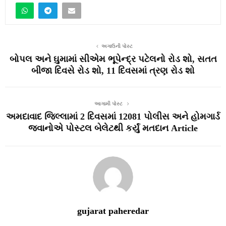
અગાઉની પોસ્ટ
બોપલ અને ઘુમામાં સીએમ ભૂપેન્દ્ર પટેલનો રોડ શો, સતત
બીજા દિવસે રોડ શો, 11 દિવસમાં ત્રણ રોડ શો
આગામી પોસ્ટ
અમદાવાદ જિલ્લામાં 2 દિવસમાં 12081 પોલીસ અને હોમગાર્ડ
જવાનોએ પોસ્ટલ બેલેટથી કર્યું મતદાન Article
gujarat paheredar