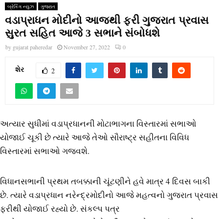
બ્રેકિંગ ન્યુઝ
ગુજરાત
વડાપ્રાધન મોદીનો આજથી ફરી ગુજરાત પ્રવાસ
સુરત સહિત આજે 3 સભાને સંબોધશે
by
gujarat paheredar
November 27, 2022
0
શેર
2
અત્યાર સુધીમાં વડાપ્રધાનની મોટાભાગના વિસ્તારમાં સભાઓ
યોજાઈ ચૂકી છે ત્યારે આજે તેઓ સૌરાષ્ટ્ર સહીતના વિવિધ
વિસ્તારમાં સભાઓ ગજવશે.
વિધાનસભાની પ્રથમ તબક્કાની ચૂંટણીને હવે માત્ર 4 દિવસ બાકી
છે. ત્યારે વડાપ્રધાન નરેન્દ્રમોદીનો આજે મહત્વનો ગુજરાત પ્રવાસ
ફરીથી યોજાઈ રહ્યો છે. સંકલ્પ પત્ર