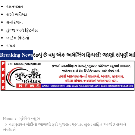
રમતગમત
રાશી ભવિષ્ય
મનોરંજન
હેલ્થ અને ફિટનેસ
લાઈવ વિડિયો
સંપર્ક
Breaking News
ે લાવી રહ્યું છે વધુ એક અમેઝિંગ ફિચર્સ! જાણો સંપૂર્ણ માહિતી
Home
બ્રેકિંગ ન્યુઝ
વડાપ્રાધન મોદીનો આજથી ફરી ગુજરાત પ્રવાસ સુરત સહિત આજે 3 સભાને
સંબોધશે