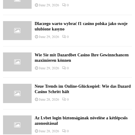
June 29, 2026
0
Dlaczego warto wybrać f1 casino polska jako swoje
ulubione kasyno
June 29, 2026
0
Wie Sie mit Dazardbet Casino Ihre Gewinnchancen
maximieren können
June 29, 2026
0
Neue Trends im Online-Glücksspiel: Wie das Dazard
Casino Schritt hält
June 28, 2026
0
Az Lvbet login biztonságának növelése a kétlépcsős
azonosítással
June 28, 2026
0