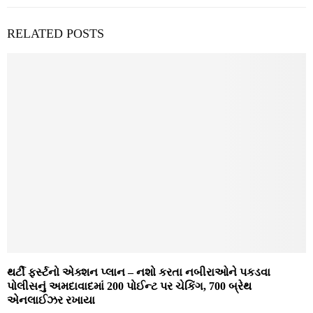
RELATED POSTS
થર્ટી ફર્સ્ટનો એક્શન પ્લાન – નશો કરતા નબીરાઓને પકડવા
પોલીસનું અમદાવાદમાં 200 પોઈન્ટ પર ચેકિંગ, 700 બ્રેથ
એનલાઈઝર રખાયા