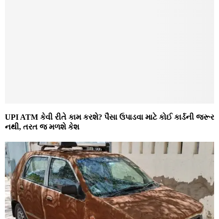
UPI ATM કેવી રીતે કામ કરશે? પૈસા ઉપાડવા માટે કોઈ કાર્ડની જરૂર
નથી, તરત જ મળશે કેશ