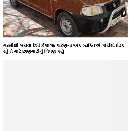
ગરમીથી બચવા દેશી ઈલાજ: પાટણના એક વ્યક્તિએ ગાડીમાં ઠંડક
રહે તે માટે છાણમાટીનું લિંપણ કર્યું