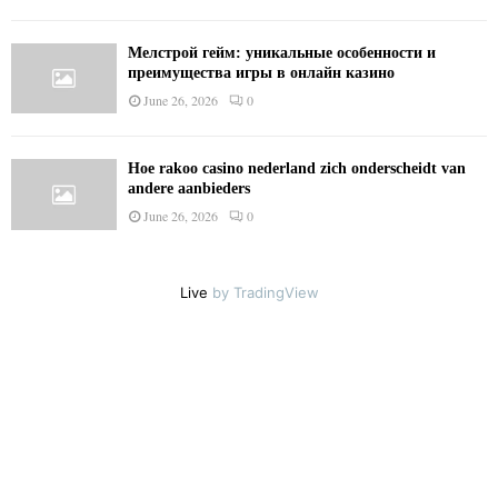
Мелстрой гейм: уникальные особенности и
преимущества игры в онлайн казино
June 26, 2026
0
Hoe rakoo casino nederland zich onderscheidt van
andere aanbieders
June 26, 2026
0
Live
by TradingView