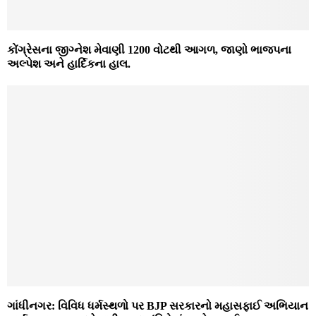
કોંગ્રેસના જીગ્નેશ મેવાણી 1200 વોટથી આગળ, જાણો ભાજપના
અલ્પેશ અને હાર્દિકના હાલ.
ગાંધીનગર: વિવિધ ધર્મસ્થળો પર BJP સરકારનો મહાસફાઈ અભિયાન