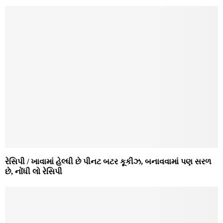
રેસિપી / ખાવામાં હેલ્ધી છે પીનટ બટર કૂકીઝ, બનાવવામાં પણ સરળ
છે, નોંધી લો રેસિપી