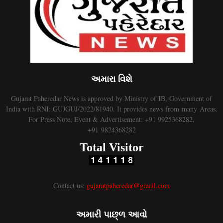
અમારા વિશે
Gujarat Paheredar News is approved by Ministry of IB, Government of
India with RNI: GUJGUJ/2022/81940. It provides news from many Areas.
For Press Note, Event & Advertisement: +91 9925368282,
+91 9824368282
Total Visitor
Contact us:
gujaratpaheredar@gmail.com
અમારી પાછ્ળ આવો