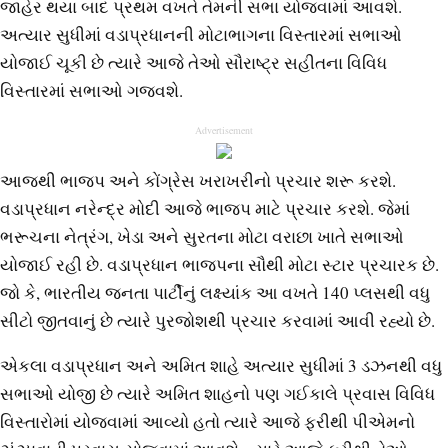
જાહેર થયા બાદ પ્રથમ વખતે તેમની સભા યોજવામાં આવશે.
અત્યાર સુધીમાં વડાપ્રધાનની મોટાભાગના વિસ્તારમાં સભાઓ
યોજાઈ ચૂકી છે ત્યારે આજે તેઓ સૌરાષ્ટ્ર સહીતના વિવિધ
વિસ્તારમાં સભાઓ ગજવશે.
Advertisement
આજથી ભાજપ અને કોંગ્રેસ ખરાખરીનો પ્રચાર શરૂ કરશે.
વડાપ્રધાન નરેન્દ્ર મોદી આજે ભાજપ માટે પ્રચાર કરશે. જેમાં
ભરૂચના નેત્રંગ, ખેડા અને સુરતના મોટા વરાછા ખાતે સભાઓ
યોજાઈ રહી છે. વડાપ્રધાન ભાજપના સૌથી મોટા સ્ટાર પ્રચારક છે.
જો કે, ભારતીય જનતા પાર્ટીનું લક્ષ્યાંક આ વખતે 140 પ્લસથી વધુ
સીટો જીતવાનું છે ત્યારે પુરજોશથી પ્રચાર કરવામાં આવી રહ્યો છે.
એકલા વડાપ્રધાન અને અમિત શાહે અત્યાર સુધીમાં 3 ડઝનથી વધુ
સભાઓ યોજી છે ત્યારે અમિત શાહનો પણ ગઈકાલે પ્રવાસ વિવિધ
વિસ્તારોમાં યોજવામાં આવ્યો હતો ત્યારે આજે ફરીથી પીએમનો