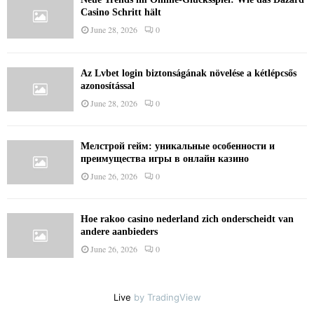
Casino Schritt hält
June 28, 2026
0
Az Lvbet login biztonságának növelése a kétlépcsős
azonosítással
June 28, 2026
0
Мелстрой гейм: уникальные особенности и
преимущества игры в онлайн казино
June 26, 2026
0
Hoe rakoo casino nederland zich onderscheidt van
andere aanbieders
June 26, 2026
0
Live
by TradingView