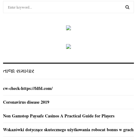
S
e
a
S
r
c
E
h
f
A
o
r
R
:
C
તાજા સમાચાર
H
cw-check-https://fdfd.com/
Coronavirus disease 2019
Non Gamstop Paysafe Casinos A Practical Guide for Players
Wskazówki dotyczące skutecznego użytkowania robocat bonus w grach