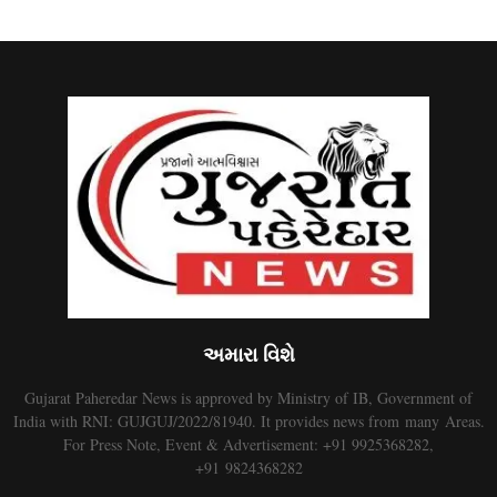
અમારા વિશે
Gujarat Paheredar News is approved by Ministry of IB, Government of
India with RNI: GUJGUJ/2022/81940. It provides news from many Areas.
For Press Note, Event & Advertisement: +91 9925368282,
+91 9824368282