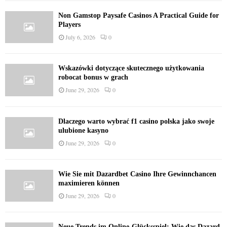
Non Gamstop Paysafe Casinos A Practical Guide for
Players
July 6, 2026
0
Wskazówki dotyczące skutecznego użytkowania
robocat bonus w grach
June 29, 2026
0
Dlaczego warto wybrać f1 casino polska jako swoje
ulubione kasyno
June 29, 2026
0
Wie Sie mit Dazardbet Casino Ihre Gewinnchancen
maximieren können
June 29, 2026
0
Neue Trends im Online-Glücksspiel: Wie das Dazard