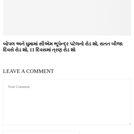
બોપલ અને ઘુમામાં સીએમ ભૂપેન્દ્ર પટેલનો રોડ શો, સતત બીજા
દિવસે રોડ શો, 11 દિવસમાં ત્રણ રોડ શો
LEAVE A COMMENT