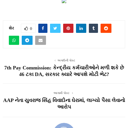
શેર
0
અગાઉની પોસ્ટ
7th Pay Commission: કેન્દ્રીય કર્મચારીઓને મળી શકે છે
46 ટકા DA, સરકાર ક્યારે આપશે મોટી ભેટ?
આગામી પોસ્ટ
AAP નેતા યુવરાજ સિંહ વિવાદોના ઘેરામાં, લાગ્યો પૈસા લેવાનો
આરોપ