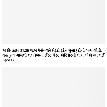
70 દિવસમાં 31.20 લાખ પેસેન્જરે મેટ્રો ટ્રેન મુસાફરીનો લાભ લીધો,
વસ્ત્રાલ ગામથી થલતેજના ઈસ્ટ-વેસ્ટ કોરિડોરનો લાભ લોકો વધુ લઈ
રહ્યા છે