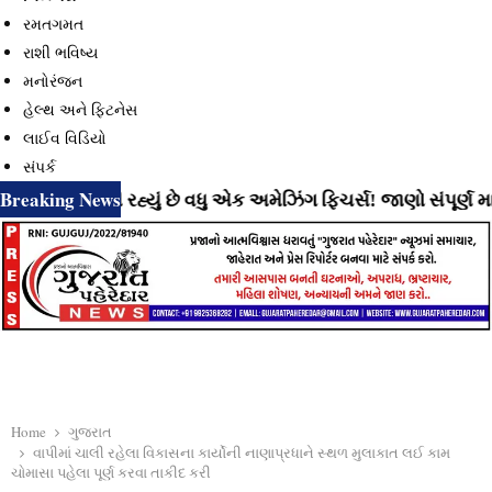
રમતગમત
રાશી ભવિષ્ય
મનોરંજન
હેલ્થ અને ફિટનેસ
લાઈવ વિડિયો
સંપર્ક
Breaking News
ટે લાવી રહ્યું છે વધુ એક અમેઝિંગ ફિચર્સ! જાણો સંપૂર્ણ માહિતી
Home
ગુજરાત
વાપીમાં ચાલી રહેલા વિકાસના કાર્યોની નાણાપ્રધાને સ્થળ મુલાકાત લઈ કામ
ચોમાસા પહેલા પૂર્ણ કરવા તાકીદ કરી