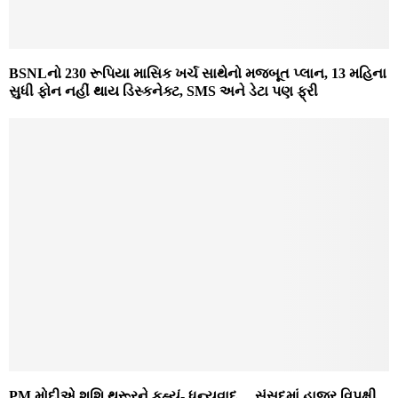
BSNLનો 230 રૂપિયા માસિક ખર્ચ સાથેનો મજબૂત પ્લાન, 13 મહિના
સુધી ફોન નહીં થાય ડિસ્કનેક્ટ, SMS અને ડેટા પણ ફ્રી
PM મોદીએ શશિ થરૂરને કહ્યું- ધન્યવાદ… સંસદમાં હાજર વિપક્ષી