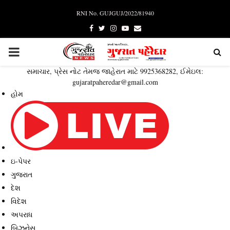
RNI No. GUJGUJ/2022/81940
Facebook
Twitter
Instagram
Youtube
Email
PRIMARY
સમાચાર, પ્રેસ નોટ તેમજ જાહેરાત માટે 9925368282, ઈમેઇલ:
MENU
gujaratpaheredar@gmail.com
હોમ
ઇ-પેપર
ગુજરાત
દેશ
વિદેશ
અપરાધ
બિઝનેસ