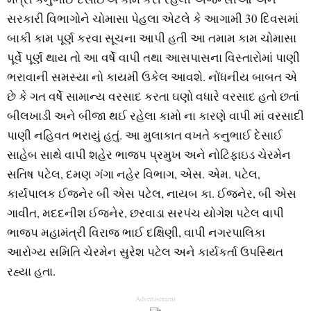
સરકારી વિભાગોને ચોમાસા પેહલા એટલે કે આગામી 30 દિવસમાં
બાકી કામ પૂર્ણ કરવા સૂચના આપી હતી આ તમામ કામ ચોમાસા
પૂર્વે પૂર્ણ થાય તો આ વર્ષે વાપી તથા આસપાસના વિસ્તારોમાં પાણી
ભરાવાની સમસ્યા નો કાયમી ઉકેલ આવશે. નોંધનીય બાબત એ
છે કે ગત વર્ષે સામાન્ય વરસાદ કરતા ઘણો વધારે વરસાદ હતો છતાં
બીલખાડી અને બીજા થઈ રહેલા કામો ના કારણે વાપી માં વરસાદી
પાણી નહિવત ભરાયું હતું. આ મુલાકાત વખતે કનુભાઈ દેસાઈ
સાહેબ સાથે વાપી શહેર ભાજપ પ્રમુખ અને નોટિફાઇડ ચેરમેન
સતિષ પટેલ, દમણ ગંગા નહેર વિભાગ, એસ. એમ. પટેલ,
કાર્યપાલક ઈજનેર બી એસ પટેલ, નાયબ કા. ઈજનેર, બી એસ
ગાવીત, મદદનીશ ઈજનેર, છરવાડા સરપંચ યોગેશ પટેલ વાપી
ભાજપ મહામંત્રી વિરાજ ભાઈ દક્ષિણી, વાપી નગરપાલિકા
આરોગ્ય સમિતિ ચેરમેન સુરેશ પટેલ અને કાર્યકર્તા ઉપસ્થિત
રહ્યા હતા.
Advertisement