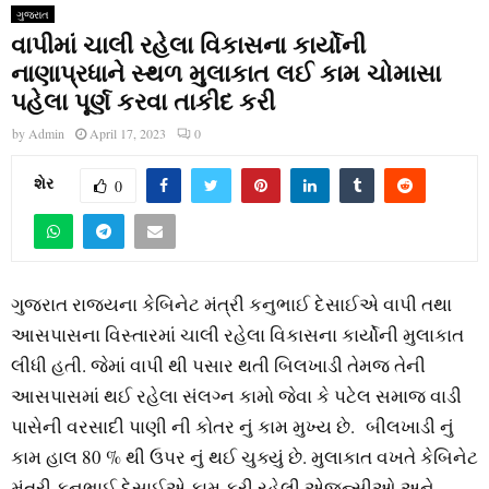
ગુજરાત
વાપીમાં ચાલી રહેલા વિકાસના કાર્યોની
નાણાપ્રધાને સ્થળ મુલાકાત લઈ કામ ચોમાસા
પહેલા પૂર્ણ કરવા તાકીદ કરી
by
Admin
April 17, 2023
0
શેર
0
ગુજરાત રાજ્યના કેબિનેટ મંત્રી કનુભાઈ દેસાઈએ વાપી તથા
આસપાસના વિસ્તારમાં ચાલી રહેલા વિકાસના કાર્યોની મુલાકાત
લીધી હતી. જેમાં વાપી થી પસાર થતી બિલખાડી તેમજ તેની
આસપાસમાં થઈ રહેલા સંલગ્ન કામો જેવા કે પટેલ સમાજ વાડી
પાસેની વરસાદી પાણી ની કોતર નું કામ મુખ્ય છે. બીલખાડી નું
કામ હાલ 80 % થી ઉપર નું થઈ ચુક્યું છે. મુલાકાત વખતે કેબિનેટ
મંત્રી કનુભાઈ દેસાઈએ કામ કરી રહેલી એજન્સીઓ અને