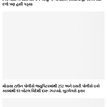
દળો પણ હસી પડ્યા
મોડાસા ટાઉન પોલીસે જ્યુપિટરમાંથી 252 અને ઇસરી પોલીસે ઇકો
કારમાંથી 93 બોટલ વિદેશી દારૂ ઝડપ્યો, બુટલેગરો ફરાર