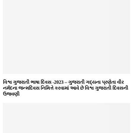
વિશ્વ ગુજરાતી ભાષા દિવસ -2023 – ગુજરાતી ગદ્યના પ્રણેતા વીર
નર્મદના જન્મદિવસ નિમિત્તે કરવામાં આવે છે વિશ્વ ગુજરાતી દિવસની
ઉજવણી