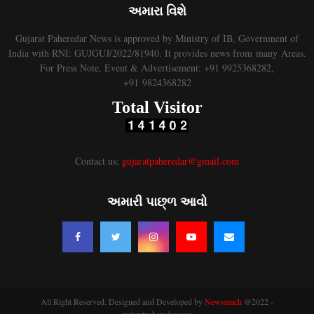
અમારા વિશે
Gujarat Paheredar News is approved by Ministry of IB, Government of
India with RNI: GUJGUJ/2022/81940. It provides news from many Areas.
For Press Note, Event & Advertisement: +91 9925368282,
+91 9824368282
Total Visitor
Contact us:
gujaratpaheredar@gmail.com
અમારી પાછ્ળ આવો
All Right Reserved. Designed and Developed by
Newsreach
@2022 -