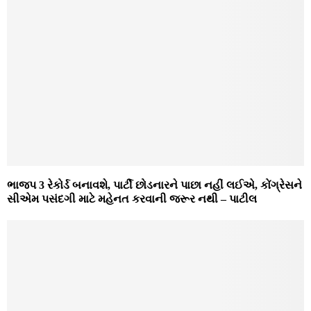
ભાજપ 3 રેકોર્ડ બનાવશે, પાર્ટી છોડનારને પાછા નહીં લઈએ, કોંગ્રેસને
સીએમ પસંદગી માટે મહેનત કરવાની જરૂર નથી – પાટીલ