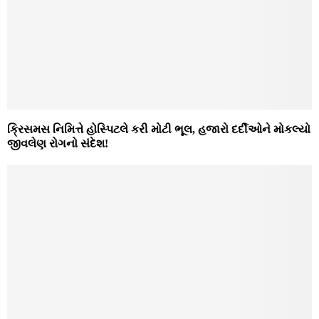
ક્રિસમસ નિમિત્તે હોસ્પિટલે કરી મોટી ભૂલ, હજારો દર્દીઓને મોકલ્યો
જીવલેણ રોગનો સંદેશ!