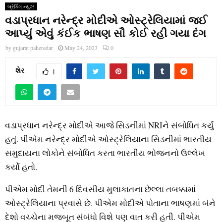
બ્રેકિંગ ન્યુઝ
વડાપ્રધાન નરેન્દ્ર મોદીએ ઓસ્ટ્રેલિયામાં જઈ
આપ્યું એવું કંઈક ભાષણ સૌ કોઈ રહી ગયા દંગ
by
gujarat paheredar
May 24, 2023
0
શેર
1
વડાપ્રધાન નરેન્દ્ર મોદીએ આજે ​​સિડનીમાં NRIને સંબોધિત કર્યું
હતું. પીએમ નરેન્દ્ર મોદીએ ઓસ્ટ્રેલિયાના સિડનીમાં ભારતીય
સમુદાયના લોકોને સંબોધિત કરતા ભારતીય ભોજનનો ઉલ્લેખ
કર્યો હતો.
પીએમ મોદી તેમની 6 દિવસીય મુલાકાતના છેલ્લા તબક્કામાં
ઓસ્ટ્રેલિયાના પ્રવાસે છે. પીએમ મોદીએ પોતાના ભાષણમાં બંને
દેશો વચ્ચેના મજબૂત સંબંધો વિશે પણ વાત કરી હતી. પીએમ