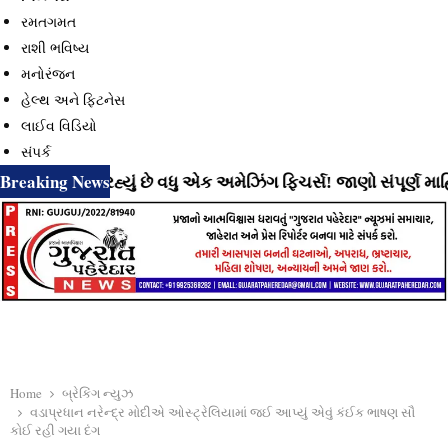
રમતગમત
રાશી ભવિષ્ય
મનોરંજન
હેલ્થ અને ફિટનેસ
લાઈવ વિડિયો
સંપર્ક
Breaking News
ે લાવી રહ્યું છે વધુ એક અમેઝિંગ ફિચર્સ! જાણો સંપૂર્ણ માહિતી
Home
બ્રેકિંગ ન્યુઝ
વડાપ્રધાન નરેન્દ્ર મોદીએ ઓસ્ટ્રેલિયામાં જઈ આપ્યું એવું કંઈક ભાષણ સૌ
કોઈ રહી ગયા દંગ