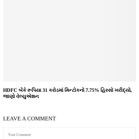
HDFC બેંકે રૂપિયા 31 કરોડમાં મિન્ટોકનો 7.75% હિસ્સો ખરીદ્યો,
જાણો વેલ્યુએશન
LEAVE A COMMENT