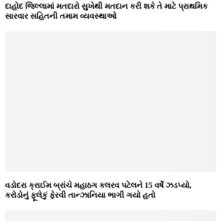
દાહોદ જિલ્લામાં મતદારો સુખેથી મતદાન કરી શકે તે માટે પ્રાથમિક
સારવાર સહિતની તમામ વ્યવસ્થાઓ
વડોદરા ક્રાઈમ બ્રાંચે મહાઠગ કલરવ પટેલને 15 વર્ષે ઝડપ્યો,
કરોડોનું ફૂલેકું ફેરવી તાન્ઝાનિયા ભાગી ગયો હતો