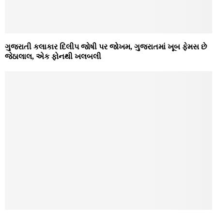
ગુજરાતી કલાકાર દિલીપ જોષી પર જોખમ, ગુજરાતમાં ખૂબ ફેમસ છે
જેઠાલાલ, એક ફોનથી ખલબલી