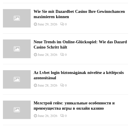
Wie Sie mit Dazardbet Casino Ihre Gewinnchancen
maximieren können
June 29, 2026
0
Neue Trends im Online-Glücksspiel: Wie das Dazard
Casino Schritt hält
June 28, 2026
0
Az Lvbet login biztonságának növelése a kétlépcsős
azonosítással
June 28, 2026
0
Мелстрой гейм: уникальные особенности и
преимущества игры в онлайн казино
June 26, 2026
0