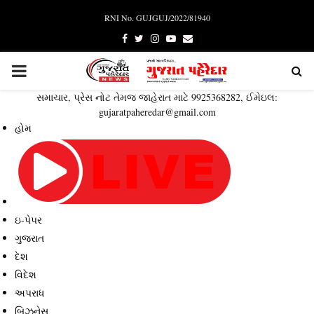
RNI No. GUJGUJ/2022/81940
Facebook
Twitter
Instagram
Youtube
Email
PRIMARY
સમાચાર, પ્રેસ નોટ તેમજ જાહેરાત માટે 9925368282, ઈમેઇલ:
MENU
gujaratpaheredar@gmail.com
હોમ
ઇ-પેપર
ગુજરાત
દેશ
વિદેશ
અપરાધ
બિઝનેસ