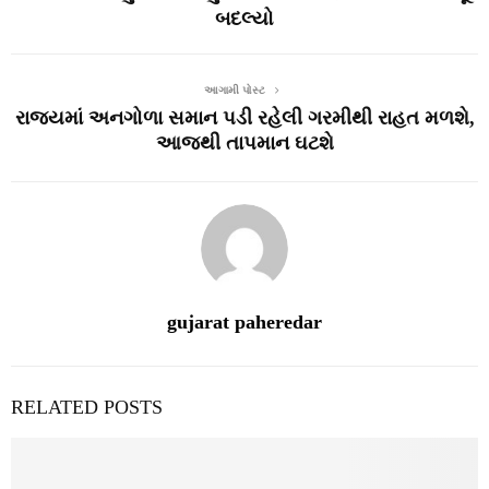
બદલ્યો
આગામી પોસ્ટ
રાજ્યમાં અનગોળા સમાન પડી રહેલી ગરમીથી રાહત મળશે,
આજથી તાપમાન ઘટશે
gujarat paheredar
RELATED POSTS