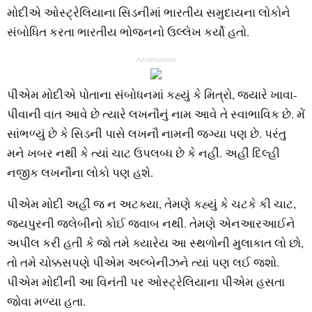
મોદીએ ઓસ્ટ્રેલિયાના સિડનીમાં ભારતીય સમુદાયના લોકોને
સંબોધિત કરતા ભારતીય ભોજનનો ઉલ્લેખ કર્યો હતો.
Advertisement
પીએમ મોદીએ પોતાના સંબોધનમાં કહ્યું કે મિત્રો, જ્યારે ખાવા-
પીવાની વાત આવે છે ત્યારે લખનૌનું નામ આવે તે સ્વાભાવિક છે. મેં
સાંભળ્યું છે કે સિડની પાસે લખનૌ નામની જગ્યા પણ છે. પરંતુ
મને ખબર નથી કે ત્યાં ચાટ ઉપલબ્ધ છે કે નહીં. અહીં દિલ્હી
નજીક લખનૌના લોકો પણ હશે.
પીએમ મોદી અહીં જ ન અટક્યા, તેમણે કહ્યું કે ચટકે કી ચાટ,
જયપુરની જલેબીનો કોઈ જવાબ નથી. તેમણે એનઆરઆઈને
અપીલ કરી હતી કે જો તમે ક્યારેય આ સ્થળોની મુલાકાત લો છો,
તો તમે ચોક્કસપણે પીએમ અલ્બેનીઝને ત્યાં પણ લઈ જશો.
પીએમ મોદીની આ વિનંતી પર ઓસ્ટ્રેલિયાના પીએમ હસતા
જોવા મળ્યા હતા.