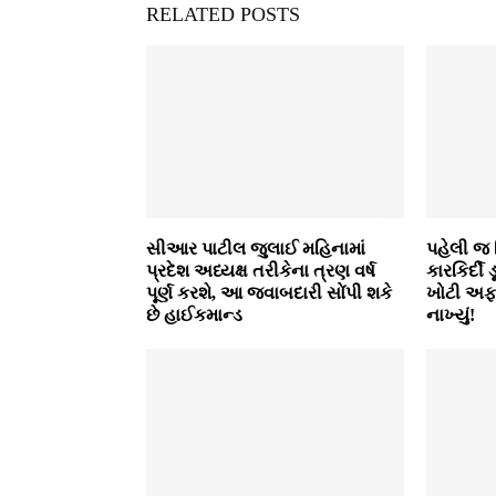
RELATED POSTS
સીઆર પાટીલ જુલાઈ મહિનામાં
પહેલી જ
પ્રદેશ અધ્યક્ષ તરીકેના ત્રણ વર્ષ
કારકિર્દ
પૂર્ણ કરશે, આ જવાબદારી સોંપી શકે
ખોટી અફ
છે હાઈકમાન્ડ
નાખ્યું!