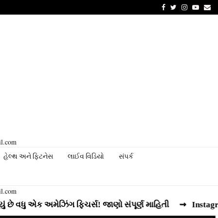
Facebook
Twitter
Instagram
Youtu
Em
il.com
હેલ્થ અને ફિટનેસ
લાઈવ વિડિયો
સંપર્ક
il.com
 એક અમેઝિંગ ફિચર્સ! જાણો સંપૂર્ણ માહિતી
⇝ Instagram રીલ્સ 