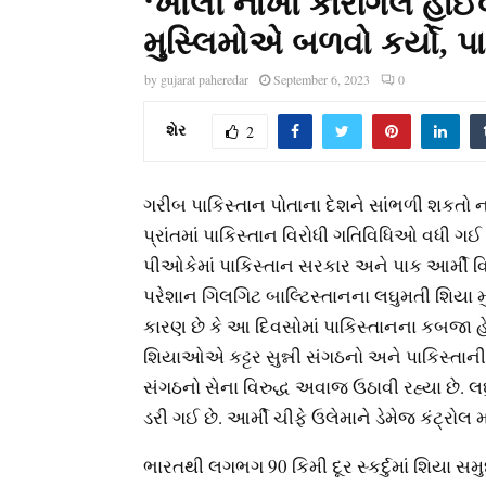
‘ખોલી નાખો કારગિલ હાઈવ
મુસ્લિમોએ બળવો કર્યો, 
by
gujarat paheredar
September 6, 2023
0
શેર
2
ગરીબ પાકિસ્તાન પોતાના દેશને સાંભળી શકતો નથ
પ્રાંતમાં પાકિસ્તાન વિરોધી ગતિવિધિઓ વધી 
પીઓકેમાં પાકિસ્તાન સરકાર અને પાક આર્મી વિ
પરેશાન ગિલગિટ બાલ્ટિસ્તાનના લઘુમતી શિયા 
કારણ છે કે આ દિવસોમાં પાકિસ્તાનના કબજા હ
શિયાઓએ કટ્ટર સુન્ની સંગઠનો અને પાકિસ્તાની
સંગઠનો સેના વિરુદ્ધ અવાજ ઉઠાવી રહ્યા છે. લ
ડરી ગઈ છે. આર્મી ચીફે ઉલેમાને ડેમેજ કંટ્રોલ મ
ભારતથી લગભગ 90 કિમી દૂર સ્કર્દુમાં શિયા સ