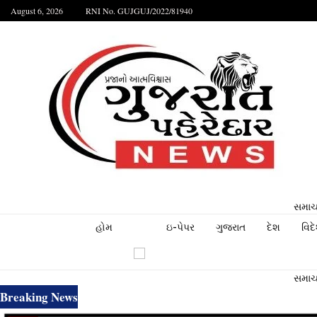
August 6, 2026
RNI No. GUJGUJ/2022/81940
સમાચા
હોમ
ઇ-પેપર
ગુજરાત
દેશ
વિદ
સમાચા
Breaking News