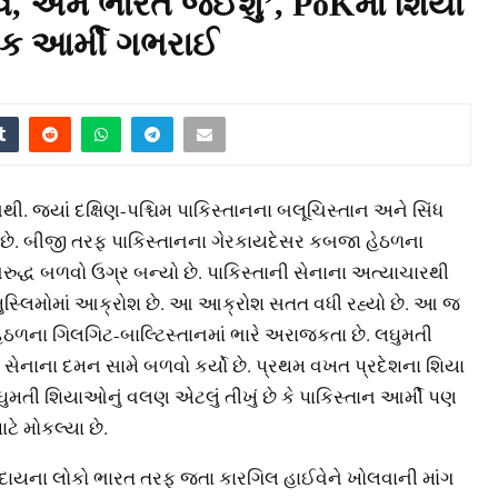
ે, અમે ભારત જઈશું’, PoKમાં શિયા
પાક આર્મી ગભરાઈ
ી. જ્યાં દક્ષિણ-પશ્ચિમ પાકિસ્તાનના બલૂચિસ્તાન અને સિંધ
ગઈ છે. બીજી તરફ પાકિસ્તાનના ગેરકાયદેસર કબજા હેઠળના
રુદ્ધ બળવો ઉગ્ર બન્યો છે. પાકિસ્તાની સેનાના અત્યાચારથી
મુસ્લિમોમાં આક્રોશ છે. આ આક્રોશ સતત વધી રહ્યો છે. આ જ
ેઠળના ગિલગિટ-બાલ્ટિસ્તાનમાં ભારે અરાજકતા છે. લઘુમતી
 સેનાના દમન સામે બળવો કર્યો છે. પ્રથમ વખત પ્રદેશના શિયા
ઘુમતી શિયાઓનું વલણ એટલું તીખું છે કે પાકિસ્તાન આર્મી પણ
ાટે મોકલ્યા છે.
મુદાયના લોકો ભારત તરફ જતા કારગિલ હાઈવેને ખોલવાની માંગ