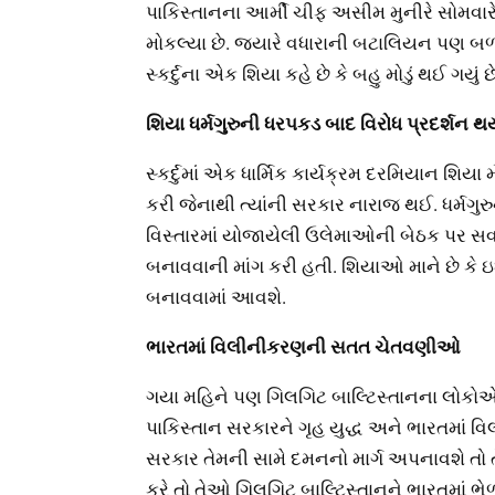
પાકિસ્તાનના આર્મી ચીફ અસીમ મુનીરે સોમવાર
મોકલ્યા છે. જ્યારે વધારાની બટાલિયન પણ બળવાન
સ્કર્દુના એક શિયા કહે છે કે બહુ મોડું થઈ ગયુ
શિયા ધર્મગુરુની ધરપકડ બાદ વિરોધ પ્રદર્શન 
સ્કર્દુમાં એક ધાર્મિક કાર્યક્રમ દરમિયાન 
કરી જેનાથી ત્યાંની સરકાર નારાજ થઈ. ધર્મગુર
વિસ્તારમાં યોજાયેલી ઉલેમાઓની બેઠક પર સવાલ
બનાવવાની માંગ કરી હતી. શિયાઓ માને છે કે 
બનાવવામાં આવશે.
ભારતમાં વિલીનીકરણની સતત ચેતવણીઓ
ગયા મહિને પણ ગિલગિટ બાલ્ટિસ્તાનના લોકોએ પા
પાકિસ્તાન સરકારને ગૃહ યુદ્ધ અને ભારતમાં 
સરકાર તેમની સામે દમનનો માર્ગ અપનાવશે તો ત
કરે તો તેઓ ગિલગિટ બાલ્ટિસ્તાનને ભારતમાં ભેળ