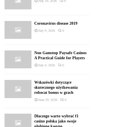
July 10, 2026
0
Coronavirus disease 2019
July 9, 2026
0
Non Gamstop Paysafe Casinos
A Practical Guide for Players
July 6, 2026
0
Wskazówki dotyczące
skutecznego użytkowania
robocat bonus w grach
June 29, 2026
0
Dlaczego warto wybrać f1
casino polska jako swoje
ulubione kasyno