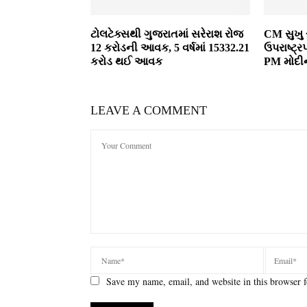
ટોલટેક્સથી ગુજરાતમાં સરેરાશ રોજ
CM સુખુ ર
12 કરોડની આવક, 5 વર્ષમાં 15332.21
ઉપરાષ્ટ્
કરોડ થઈ આવક
PM મોદીન
LEAVE A COMMENT
Save my name, email, and website in this browser f