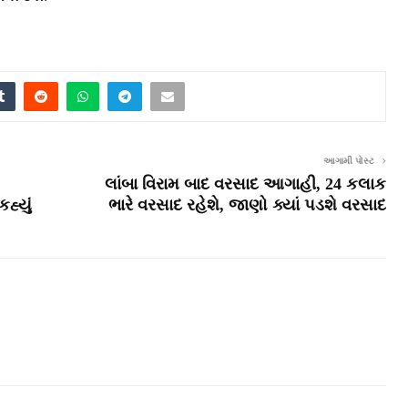
આગામી પોસ્ટ
લાંબા વિરામ બાદ વરસાદ આગાહી, 24 કલાક
હ્યું
ભારે વરસાદ રહેશે, જાણો ક્યાં પડશે વરસાદ