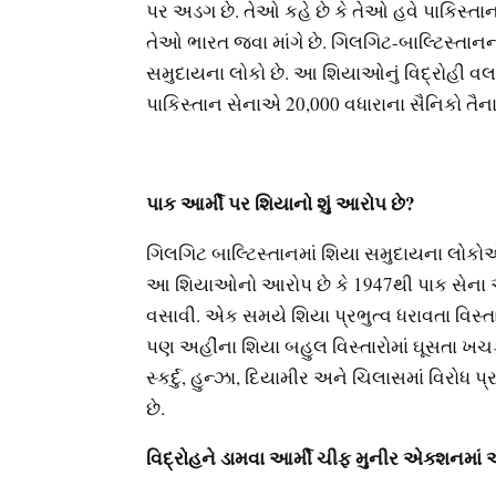
પર અડગ છે. તેઓ કહે છે કે તેઓ હવે પાકિસ્તાન 
તેઓ ભારત જવા માંગે છે. ગિલગિટ-બાલ્ટિસ્તા
સમુદાયના લોકો છે. આ શિયાઓનું વિદ્રોહી વલ
પાકિસ્તાન સેનાએ 20,000 વધારાના સૈનિકો તૈનાત
પાક આર્મી પર શિયાનો શું આરોપ છે?
ગિલગિટ બાલ્ટિસ્તાનમાં શિયા સમુદાયના લોકોએ 
આ શિયાઓનો આરોપ છે કે 1947થી પાક સેના અહ
વસાવી. એક સમયે શિયા પ્રભુત્વ ધરાવતા વિસ્ત
પણ અહીંના શિયા બહુલ વિસ્તારોમાં ઘૂસતા ખચકા
સ્કર્દુ, હુન્ઝા, દિયામીર અને ચિલાસમાં વિરોધ 
છે.
વિદ્રોહને ડામવા આર્મી ચીફ મુનીર એક્શનમાં 