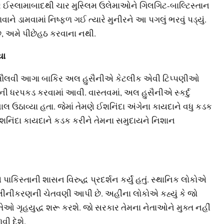
ે ઈસ્લામાબાદથી ચાર મુસ્લિમ ઉલેમાઓને ગિલગિટ-બાલ્ટિસ્તાન
ે ડામવામાં નિષ્ફળ ગઈ ત્યારે મુનીરને આ પગલું ભરવું પડ્યું.
ં છે, અમે પીછેહઠ કરવાના નથી.
થયા
શિયા મૌલવી આગા બાકિર અલ હુસૈનીએ કેટલીક એવી ટિપ્પણીઓ
ુની ધરપકડ કરવામાં આવી. વાસ્તવમાં, અલ હુસૈનીએ સ્કર્દુ
 ઉઠાવ્યા હતા. જેમાં તેમણે ઈશનિંદા અંગેના કાયદાને વધુ કડક
ઇશનિંદા કાયદાને કડક કરીને તેમના સમુદાયને નિશાન
કિસ્તાની શાસન વિરુદ્ધ પ્રદર્શન કર્યું હતું. સ્થાનિક લોકોએ
વિલીનીકરણની ચેતવણી આપી છે. અહીંના લોકોએ કહ્યું કે જો
ેઓ ગૃહયુદ્ધ શરૂ કરશે. જો સરકાર તેમના નેતાઓને મુક્ત નહીં
વી દેશે.