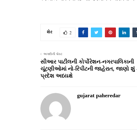
શેર
2
અગાઉની પોસ્ટ
સીઆર પાટીલની કોર્પોરેશન-નગરપાલિકાની
ચૂંટણીઓમાં નો-રિપીટની જાહેરાત, જાણો શું ક
પ્રદેશ અધ્યક્ષે
gujarat paheredar