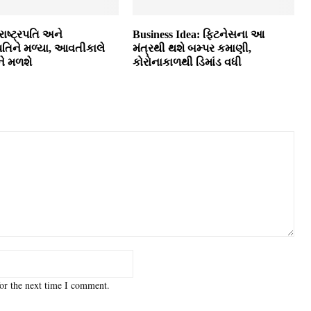
ાષ્ટ્રપતિ અને
Business Idea: ફિટનેસના આ
રપતિને મળ્યા, આવતીકાલે
મંત્રથી થશે બમ્પર કમાણી,
ે મળશે
કોરોનાકાળથી ડિમાંડ વધી
or the next time I comment.