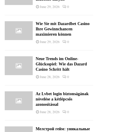
June 29, 2026
0
Wie Sie mit Dazardbet Casino
Ihre Gewinnchancen
maximieren können
June 29, 2026
0
Neue Trends im Online-
Glücksspiel: Wie das Dazard
Casino Schritt hält
June 28, 2026
0
Az Lvbet login biztonságának
növelése a kétlépcsős
azonosítással
June 28, 2026
0
Мелстрой гейм: уникальные