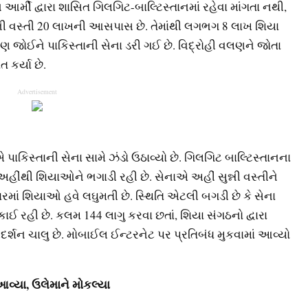
આર્મી દ્વારા શાસિત ગિલગિટ-બાલ્ટિસ્તાનમાં રહેવા માંગતા નથી,
નની વસ્તી 20 લાખની આસપાસ છે. તેમાંથી લગભગ 8 લાખ શિયા
ણ જોઈને પાકિસ્તાની સેના ડરી ગઈ છે. વિદ્રોહી વલણને જોતા
 કર્યા છે.
Advertisement
પાકિસ્તાની સેના સામે ઝંડો ઉઠાવ્યો છે. ગિલગિટ બાલ્ટિસ્તાનના
ીંથી શિયાઓને ભગાડી રહી છે. સેનાએ અહીં સુન્ની વસ્તીને
ારમાં શિયાઓ હવે લઘુમતી છે. સ્થિતિ એટલી બગડી છે કે સેના
ઈ રહી છે. કલમ 144 લાગુ કરવા છતાં, શિયા સંગઠનો દ્વારા
પ્રદર્શન ચાલુ છે. મોબાઈલ ઈન્ટરનેટ પર પ્રતિબંધ મુકવામાં આવ્યો
આવ્યા, ઉલેમાને મોકલ્યા