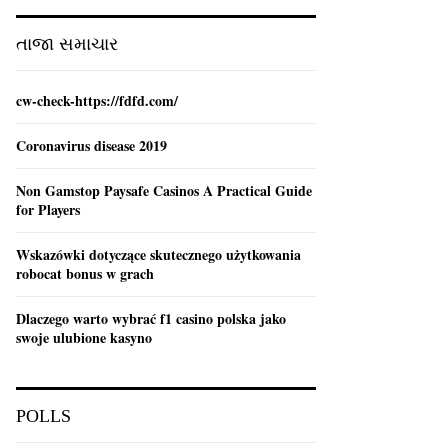
:
C
તાજા સમાચાર
H
cw-check-https://fdfd.com/
Coronavirus disease 2019
Non Gamstop Paysafe Casinos A Practical Guide
for Players
Wskazówki dotyczące skutecznego użytkowania
robocat bonus w grach
Dlaczego warto wybrać f1 casino polska jako
swoje ulubione kasyno
POLLS