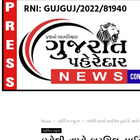
Home
બ્રેકિંગ ન્યુઝ
‘ખોલી નાખો કારગિલ હાઈવે, અમે 
બ્રેકિંગ ન્યુઝ