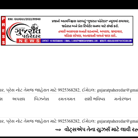
ર, પ્રેસ નોટ તેમજ જાહેરાત માટે 9925368282, ઈમેઇલ: gujaratpaheredar@gma
ેશ
અપરાધ
બિઝનેસ
રમતગમત
રાશી ભવિષ્ય
મનોરંજન
ર, પ્રેસ નોટ તેમજ જાહેરાત માટે 9925368282, ઈમેઇલ: gujaratpaheredar@gma
⇝ વોટ્સએપ તેના યુઝર્સ માટે લાવી રહ્યું છે વધુ