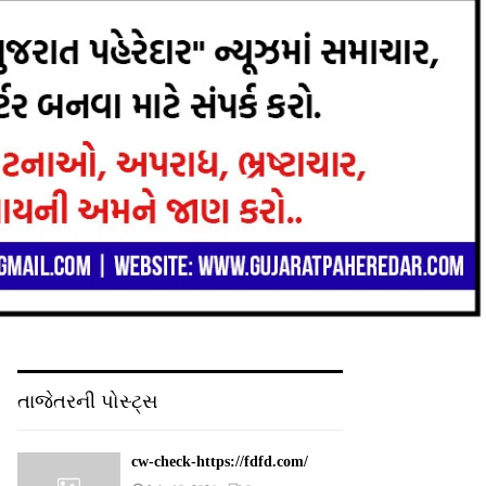
તાજેતરની પોસ્ટ્સ
cw-check-https://fdfd.com/