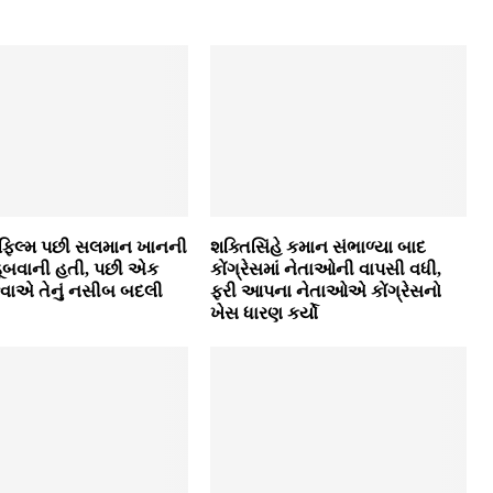
 ફિલ્મ પછી સલમાન ખાનની
શક્તિસિંહે કમાન સંભાળ્યા બાદ
ી ડૂબવાની હતી, પછી એક
કોંગ્રેસમાં નેતાઓની વાપસી વધી,
વાએ તેનું નસીબ બદલી
ફરી આપના નેતાઓએ કોંગ્રેસનો
ખેસ ધારણ કર્યો