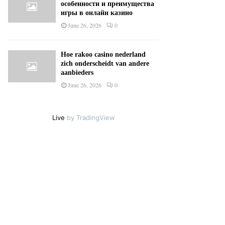
особенности и преимущества
игры в онлайн казино
June 26, 2026
0
Hoe rakoo casino nederland
zich onderscheidt van andere
aanbieders
June 26, 2026
0
Live
by TradingView