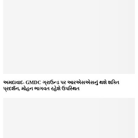
અમદાવાદ- GMDC ગ્રાઉન્ડ પર આરએસએસનું થશે શક્તિ
પ્રદર્શન, મોહન ભાગવત રહેશે ઉપસ્થિત