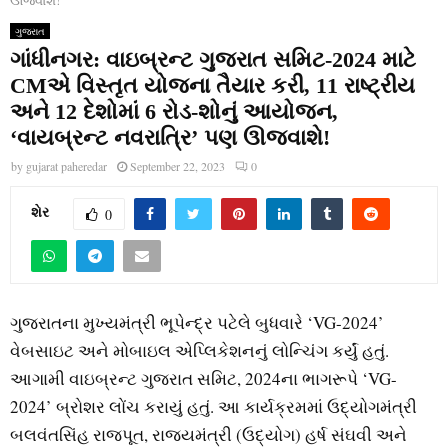
ગુજરાત
ગાંધીનગર: વાઇબ્રન્ટ ગુજરાત સમિટ-2024 માટે
CMએ વિસ્તૃત યોજના તૈયાર કરી, 11 રાષ્ટ્રીય
અને 12 દેશોમાં 6 રોડ-શોનું આયોજન,
‘વાયબ્રન્ટ નવરાત્રિ’ પણ ઊજવાશે!
by
gujarat paheredar
September 22, 2023
0
શેર
0
ગુજરાતના મુખ્યમંત્રી ભૂપેન્દ્ર પટેલે બુધવારે ‘VG-2024’
વેબસાઇટ અને મોબાઇલ એપ્લિકેશનનું લોન્ચિંગ કર્યું હતું.
આગામી વાઇબ્રન્ટ ગુજરાત સમિટ, 2024ના ભાગરૂપે ‘VG-
2024’ બ્રોશર લોંચ કરાયું હતું. આ કાર્યક્રમમાં ઉદ્યોગમંત્રી
બલવંતસિંહ રાજપૂત, રાજ્યમંત્રી (ઉદ્યોગ) હર્ષ સંઘવી અને