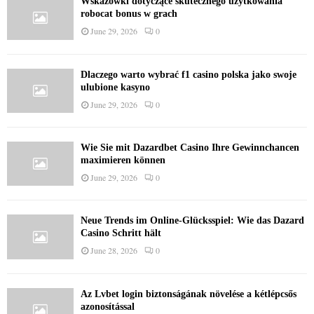
Wskazówki dotyczące skutecznego użytkowania
robocat bonus w grach
June 29, 2026
0
Dlaczego warto wybrać f1 casino polska jako swoje
ulubione kasyno
June 29, 2026
0
Wie Sie mit Dazardbet Casino Ihre Gewinnchancen
maximieren können
June 29, 2026
0
Neue Trends im Online-Glücksspiel: Wie das Dazard
Casino Schritt hält
June 28, 2026
0
Az Lvbet login biztonságának növelése a kétlépcsős
azonosítással