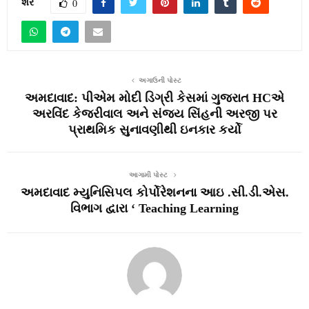
શેર
0
અગાઉની પોસ્ટ
અમદાવાદ: પીએમ મોદી ડિગ્રી કેસમાં ગુજરાત HCએ
અરવિંદ કેજરીવાલ અને સંજય સિંહની અરજી પર
પ્રાથમિક સુનાવણીથી ઇનકાર કર્યો
આગામી પોસ્ટ
અમદાવાદ મ્યુનિસિપલ કોર્પોરેશનના આઇ .સી.ડી.એસ.
વિભાગ દ્વારા ‘ Teaching Learning