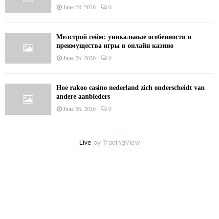
June 28, 2026
0
Мелстрой гейм: уникальные особенности и
преимущества игры в онлайн казино
June 26, 2026
0
Hoe rakoo casino nederland zich onderscheidt van
andere aanbieders
June 26, 2026
0
Live
by TradingView