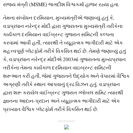
રાજ્ય મંત્રી (MSME) જગદીશ વિશ્વકર્મા હાજર રહ્યા હતા.
તેમના સંબોધન દરમિયાન, મુખ્યમંત્રીએ જણાવ્યું હતું કે,
વડાપ્રધાન નરેન્દ્ર મોદી દ્વારા ગુજરાતના મુખ્યમંત્રી તરીકેના
કાર્યકાળ દરમિયાન વાઈબ્રન્ટ ગુજરાત સમિટની કલ્પના
કરવામાં આવી હતી, ત્યારથી તે વ્યૂહાત્મક ભાગીદારી માટે એક
મહત્ત્વપૂર્ણ પ્લેટફોર્મ તરીકે વિકસિત થઈ છે. તેમણે જણાવ્યું હતું
કે, વડાપ્રધાન નરેન્દ્ર મોદીએ 2003માં ગુજરાતના મુખ્યપ્રધાન
તરીકેના તેમના કાર્યકાળ દરમિયાન વાઇબ્રન્ટ સમિટની
શરૂઆત કરી હતી, જેમાં ગુજરાતને ઉદ્યોગ અને વેપારમાં વૈશ્વિક
અગ્રણી તરીકે સ્થાન આપવાનું દ્રઢ વિઝન હતું. વડાપ્રધાન
દ્વારા શરૂ કરાયેલ વાઈબ્રન્ટ ગુજરાત ગ્લોબલ સમિટ ત્યારથી
જ્ઞાનના આદાન-પ્રદાન અને વ્યૂહાત્મક ભાગીદારી માટે એક
પ્રખ્યાત વૈશ્વિક પ્લેટફોર્મ તરીકે વિકસિત થઈ છે.
Advertisement