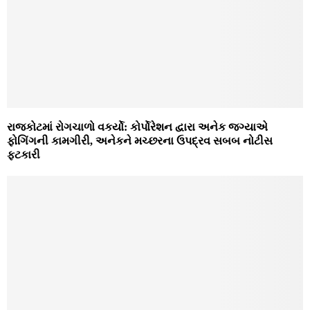
રાજકોટમાં રોગચાળો વકર્યો: કોર્પોરેશન દ્વારા અનેક જગ્યાએ
ફોગિંગની કામગીરી, અનેકને મચ્છરના ઉપદ્રવ સબબ નોટીસ
ફટકારી