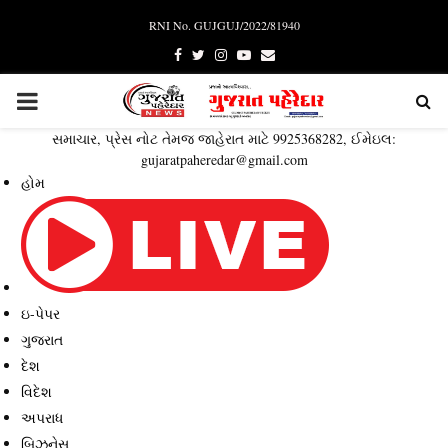
RNI No. GUJGUJ/2022/81940
Facebook
Twitter
Instagram
Youtube
Email
PRIMARY
સમાચાર, પ્રેસ નોટ તેમજ જાહેરાત માટે 9925368282, ઈમેઇલ:
MENU
gujaratpaheredar@gmail.com
હોમ
ઇ-પેપર
ગુજરાત
દેશ
વિદેશ
અપરાધ
બિઝનેસ