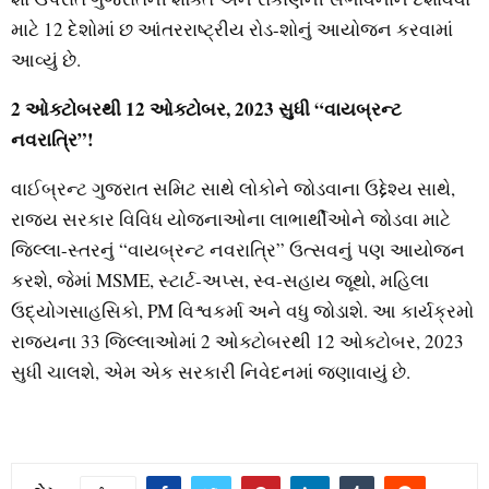
માટે 12 દેશોમાં છ આંતરરાષ્ટ્રીય રોડ-શોનું આયોજન કરવામાં
આવ્યું છે.
2 ઓક્ટોબરથી 12 ઓક્ટોબર, 2023 સુધી “વાયબ્રન્ટ
નવરાત્રિ”!
વાઈબ્રન્ટ ગુજરાત સમિટ સાથે લોકોને જોડવાના ઉદ્દેશ્ય સાથે,
રાજ્ય સરકાર વિવિધ યોજનાઓના લાભાર્થીઓને જોડવા માટે
જિલ્લા-સ્તરનું “વાયબ્રન્ટ નવરાત્રિ” ઉત્સવનું પણ આયોજન
કરશે, જેમાં MSME, સ્ટાર્ટ-અપ્સ, સ્વ-સહાય જૂથો, મહિલા
ઉદ્યોગસાહસિકો, PM વિશ્વકર્મા અને વધુ જોડાશે. આ કાર્યક્રમો
રાજ્યના 33 જિલ્લાઓમાં 2 ઓક્ટોબરથી 12 ઓક્ટોબર, 2023
સુધી ચાલશે, એમ એક સરકારી નિવેદનમાં જણાવાયું છે.