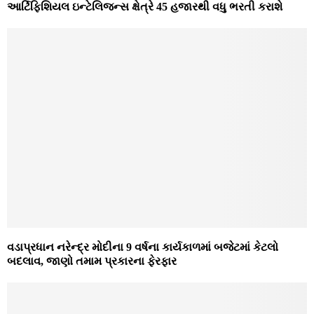
આર્ટિફિશિયલ ઇન્ટેલિજન્સ ક્ષેત્રે 45 હજારથી વધુ ભરતી કરાશે
વડાપ્રધાન નરેન્દ્ર મોદીના 9 વર્ષના કાર્યકાળમાં બજેટમાં કેટલો
બદલાવ, જાણો તમામ પ્રકારના ફેરફાર