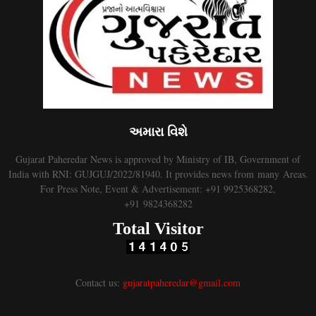
અમારા વિશે
Gujarat Paheredar News is approved by Ministry of IB, Government of
India with RNI: GUJGUJ/2022/81940. It provides news from many Areas.
For Press Note, Event & Advertisement: +91 9925368282,
+91 9824368282
Total Visitor
Contact us:
gujaratpaheredar@gmail.com