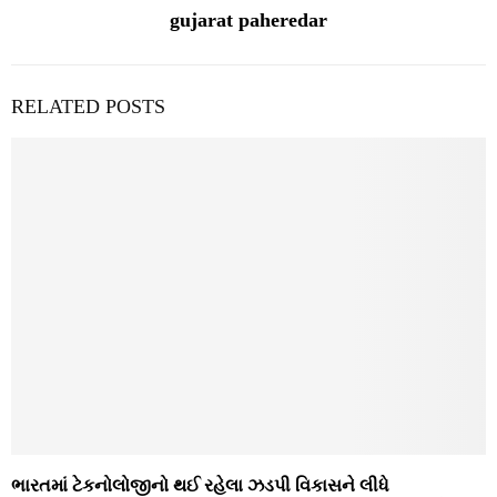
gujarat paheredar
RELATED POSTS
ભારતમાં ટેકનોલોજીનો થઈ રહેલા ઝડપી વિકાસને લીધે