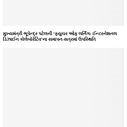
મુખ્યમંત્રી ભૂપેન્દ્ર પટેલની ‘ફ્યુચર ઓફ લર્નિંગ: ઈન્ટરનેશનલ
ડિઝાઈન કોલેબોરેટિવ’ના સમાપન-સત્રમાં ઉપસ્થિતિ