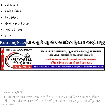
રમતગમત
રાશી ભવિષ્ય
મનોરંજન
હેલ્થ અને ફિટનેસ
લાઈવ વિડિયો
સંપર્ક
Breaking News
 માટે લાવી રહ્યું છે વધુ એક અમેઝિંગ ફિચર્સ! જાણો સંપૂર્ણ માહિ
Home
ગુજરાત
ગાંધીનગર: વાઇબ્રન્ટ ગુજરાત સમિટ-2024 માટે CMએ વિસ્તૃત યોજના તૈયાર
કરી, 11 રાષ્ટ્રીય અને 12 દેશોમાં 6 રોડ-શોનું આયોજન, ‘વાયબ્રન્ટ નવરાત્રિ’ પણ
ઊજવાશે!