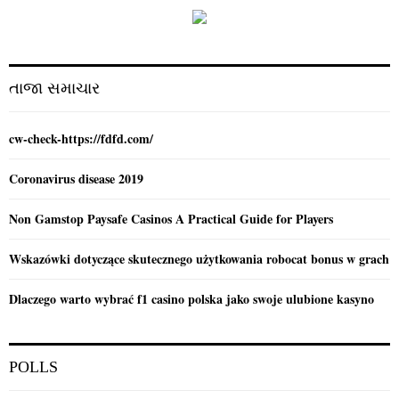
f
A
o
r
R
:
C
તાજા સમાચાર
H
cw-check-https://fdfd.com/
Coronavirus disease 2019
Non Gamstop Paysafe Casinos A Practical Guide for Players
Wskazówki dotyczące skutecznego użytkowania robocat bonus w grach
Dlaczego warto wybrać f1 casino polska jako swoje ulubione kasyno
POLLS