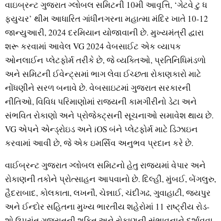
વાઇબ્રન્ટ ગુજરાત ગ્લોબલ સમિટની 10મી આવૃત્તિ, ‘ગેટવે ટુ ધ
ફ્યુચર’ થીમ આધારિત ગાંધીનગરના મહાત્મા મંદિર ખાતે 10-12
જાન્યુઆરી, 2024 દરમિયાન યોજાવાની છે. મુખ્યમંત્રી દ્વારા
શરૂ કરવામાં આવેલ VG 2024 વેબસાઈટ એક વ્યાપક
ઓનલાઈન પ્લેટફોર્મ તરીકે છે, જે વ્યક્તિઓ, પ્રતિનિધિમંડળો
અને સમિટની ઈવેન્ટ્સમાં ભાગ લેવા ઈચ્છતા રોકાણકારો માટે
નોંધણીને સરળ બનાવે છે. વેબસાઇટમાં ગુજરાત સરકારની
નીતિઓ, વિવિધ પરિમાણોમાં રાજ્યની કામગીરીનો ડેટા અને
સંભવિત રોકાણો અને પ્રોજેક્ટ્સની સૂચનાઓ સમાવેશ થાય છે.
VG એપને એન્ડ્રોઇડ અને iOS બંને પ્લેટફોર્મ માટે ડિઝાઇન
કરવામાં આવી છે, જે એક ઇમર્સિવ અનુભવ પ્રદાન કરે છે.
વાઈબ્રન્ટ ગુજરાત ગ્લોબલ સમિટનો હેતુ રાજ્યમાં વેપાર અને
રોકાણની તકોને પ્રોત્સાહન આપવાનો છે. દિલ્હી, મુંબઈ, બેંગલુરુ,
હૈદરાબાદ, કોલકાતા, લખનૌ, ચેન્નાઈ, ચંદીગઢ, ગુવાહાટી, જયપુર
અને ઈન્દોર સહિતના મુખ્ય ભારતીય શહેરોમાં 11 રાષ્ટ્રીય રોડ-
શો ઉપરાંત ગુજરાતની શક્તિ અને રોકાણની સંભાવનાને દર્શાવવા