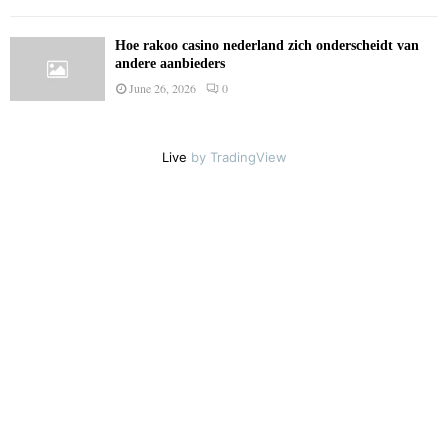
Hoe rakoo casino nederland zich onderscheidt van
andere aanbieders
June 26, 2026
0
Live
by TradingView