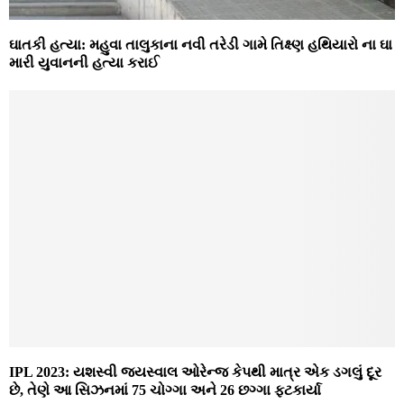
ઘાતકી હત્યા: મહુવા તાલુકાના નવી તરેડી ગામે તિક્ષ્ણ હથિયારો ના ઘા
મારી યુવાનની હત્યા કરાઈ
IPL 2023: યશસ્વી જયસ્વાલ ઓરેન્જ કેપથી માત્ર એક ડગલું દૂર
છે, તેણે આ સિઝનમાં 75 ચોગ્ગા અને 26 છગ્ગા ફટકાર્યા