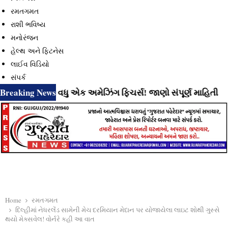
રમતગમત
રાશી ભવિષ્ય
મનોરંજન
હેલ્થ અને ફિટનેસ
લાઈવ વિડિયો
સંપર્ક
Breaking News
હ્યું છે વધુ એક અમેઝિંગ ફિચર્સ! જાણો સંપૂર્ણ માહિતી
⇝ Inst
Home
રમતગમત
દિલ્હીમાં નેધરલેંડ સામેની મેચ દરમિયાન મેદાન પર યોજાયેલા લાઇટ શોથી ગુસ્સે
થયો મેક્સવેલ! વોર્નરે કહી આ વાત