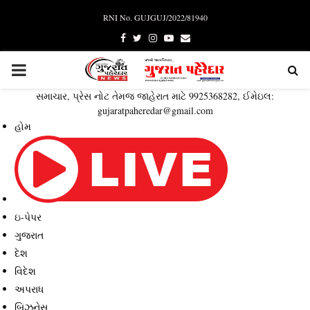
RNI No. GUJGUJ/2022/81940
Facebook
Twitter
Instagram
Youtube
Email
PRIMARY
સમાચાર, પ્રેસ નોટ તેમજ જાહેરાત માટે 9925368282, ઈમેઇલ:
MENU
gujaratpaheredar@gmail.com
હોમ
ઇ-પેપર
ગુજરાત
દેશ
વિદેશ
અપરાધ
બિઝનેસ