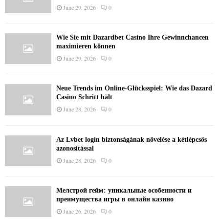
June 29, 2026
0
Wie Sie mit Dazardbet Casino Ihre Gewinnchancen
maximieren können
June 29, 2026
0
Neue Trends im Online-Glücksspiel: Wie das Dazard
Casino Schritt hält
June 28, 2026
0
Az Lvbet login biztonságának növelése a kétlépcsős
azonosítással
June 28, 2026
0
Мелстрой гейм: уникальные особенности и
преимущества игры в онлайн казино
June 26, 2026
0