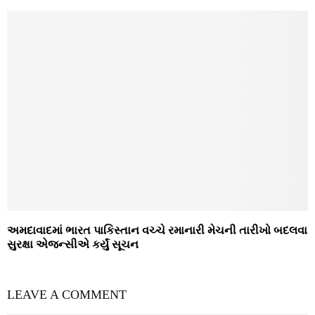
અમદાવાદમાં ભારત પાકિસ્તાન વચ્ચે રમાનારી મેચની તારીખો બદલવા
સુરક્ષા એજન્સીએ કર્યું સૂચન
LEAVE A COMMENT