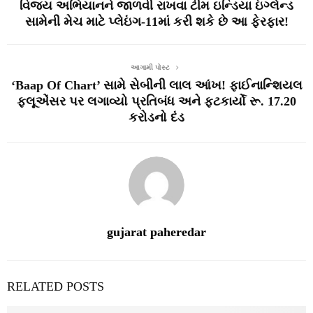
વિજય અભિયાનને જાળવી રાખવા ટીમ ઇન્ડિયા ઇંગ્લેન્ડ
સામેની મેચ માટે પ્લેઇંગ-11માં કરી શકે છે આ ફેરફાર!
આગામી પોસ્ટ
‘Baap Of Chart’ સામે સેબીની લાલ આંખ! ફાઈનાન્શિયલ
ફ્લૂએંસર પર લગાવ્યો પ્રતિબંધ અને ફટકાર્યો રૂ. 17.20
કરોડનો દંડ
gujarat paheredar
RELATED POSTS