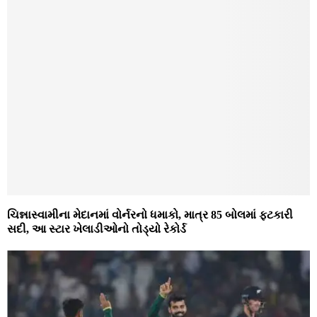
ચિન્નાસ્વામીના મેદાનમાં વોર્નરનો ધમાકો, માત્ર 85 બોલમાં ફટકારી
સદી, આ સ્ટાર ખેલાડીઓનો તોડ્યો રેકોર્ડ