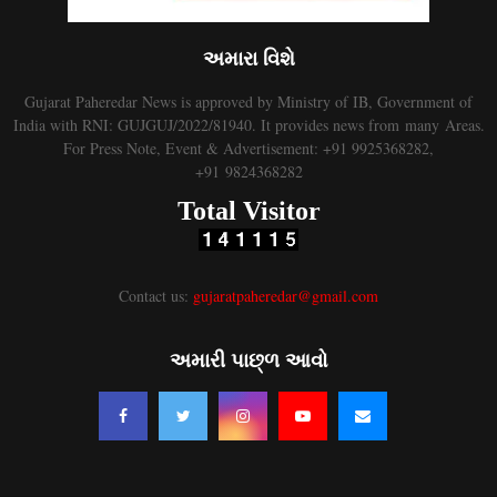
અમારા વિશે
Gujarat Paheredar News is approved by Ministry of IB, Government of
India with RNI: GUJGUJ/2022/81940. It provides news from many Areas.
For Press Note, Event & Advertisement: +91 9925368282,
+91 9824368282
Total Visitor
Contact us:
gujaratpaheredar@gmail.com
અમારી પાછ્ળ આવો