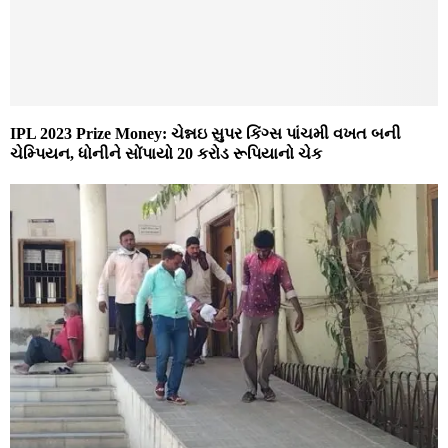
IPL 2023 Prize Money: ચેન્નઇ સુપર કિંગ્સ પાંચમી વખત બની
ચેમ્પિયન, ધોનીને સોંપાયો 20 કરોડ રૂપિયાનો ચેક