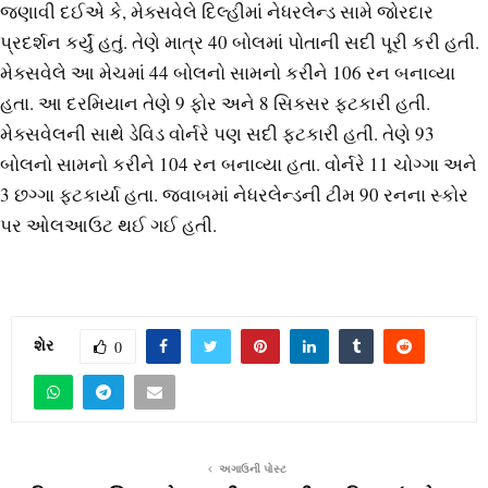
જણાવી દઈએ કે, મેક્સવેલે દિલ્હીમાં નેધરલેન્ડ સામે જોરદાર
પ્રદર્શન કર્યું હતું. તેણે માત્ર 40 બોલમાં પોતાની સદી પૂરી કરી હતી.
મેક્સવેલે આ મેચમાં 44 બોલનો સામનો કરીને 106 રન બનાવ્યા
હતા. આ દરમિયાન તેણે 9 ફોર અને 8 સિક્સર ફટકારી હતી.
મેક્સવેલની સાથે ડેવિડ વોર્નરે પણ સદી ફટકારી હતી. તેણે 93
બોલનો સામનો કરીને 104 રન બનાવ્યા હતા. વોર્નરે 11 ચોગ્ગા અને
3 છગ્ગા ફટકાર્યા હતા. જવાબમાં નેધરલેન્ડની ટીમ 90 રનના સ્કોર
પર ઓલઆઉટ થઈ ગઈ હતી.
શેર
0
અગાઉની પોસ્ટ