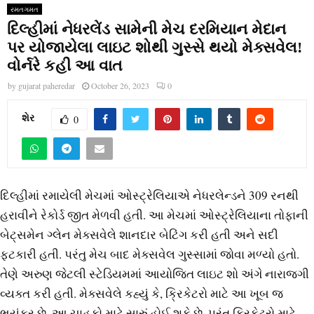
રમતગમત
દિલ્હીમાં નેધરલેંડ સામેની મેચ દરમિયાન મેદાન
પર યોજાયેલા લાઇટ શોથી ગુસ્સે થયો મેક્સવેલ!
વોર્નરે કહી આ વાત
by
gujarat paheredar
October 26, 2023
0
શેર
0
દિલ્હીમાં રમાયેલી મેચમાં ઓસ્ટ્રેલિયાએ નેધરલેન્ડને 309 રનથી
હરાવીને રેકોર્ડ જીત મેળવી હતી. આ મેચમાં ઓસ્ટ્રેલિયાના તોફાની
બેટ્સમેન ગ્લેન મેક્સવેલે શાનદાર બેટિંગ કરી હતી અને સદી
ફટકારી હતી. પરંતુ મેચ બાદ મેક્સવેલ ગુસ્સામાં જોવા મળ્યો હતો.
તેણે અરુણ જેટલી સ્ટેડિયમમાં આયોજિત લાઇટ શો અંગે નારાજગી
વ્યક્ત કરી હતી. મેક્સવેલે કહ્યું કે, ક્રિકેટરો માટે આ ખૂબ જ
ભયંકર છે. આ ચાહકો માટે સારું હોઈ શકે છે. પરંતુ ક્રિકેટરો માટે