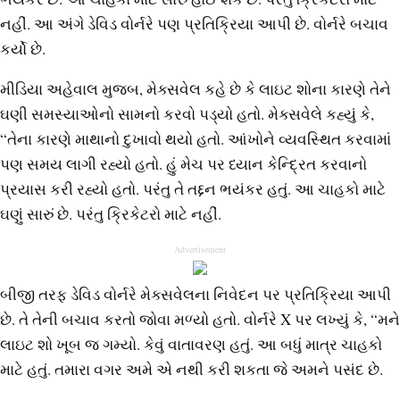
નહીં. આ અંગે ડેવિડ વોર્નરે પણ પ્રતિક્રિયા આપી છે. વોર્નરે બચાવ
કર્યો છે.
મીડિયા અહેવાલ મુજબ, મેક્સવેલ કહે છે કે લાઇટ શોના કારણે તેને
ઘણી સમસ્યાઓનો સામનો કરવો પડ્યો હતો. મેક્સવેલે કહ્યું કે,
“તેના કારણે માથાનો દુખાવો થયો હતો. આંખોને વ્યવસ્થિત કરવામાં
પણ સમય લાગી રહ્યો હતો. હું મેચ પર ધ્યાન કેન્દ્રિત કરવાનો
પ્રયાસ કરી રહ્યો હતો. પરંતુ તે તદ્દન ભયંકર હતું. આ ચાહકો માટે
ઘણું સારું છે. પરંતુ ક્રિકેટરો માટે નહીં.
Advertisement
બીજી તરફ ડેવિડ વોર્નરે મેક્સવેલના નિવેદન પર પ્રતિક્રિયા આપી
છે. તે તેની બચાવ કરતો જોવા મળ્યો હતો. વોર્નરે X પર લખ્યું કે, “મને
લાઇટ શો ખૂબ જ ગમ્યો. કેવું વાતાવરણ હતું. આ બધું માત્ર ચાહકો
માટે હતું. તમારા વગર અમે એ નથી કરી શકતા જે અમને પસંદ છે.