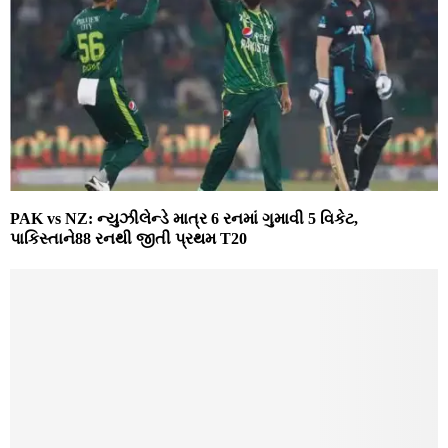
PAK vs NZ: ન્યુઝીલેન્ડે માત્ર 6 રનમાં ગુમાવી 5 વિકેટ,
પાકિસ્તાને88 રનથી જીતી પ્રથમ T20