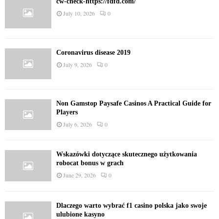
cw-check-https://fdfd.com/
July 10, 2026
0
Coronavirus disease 2019
July 9, 2026
0
Non Gamstop Paysafe Casinos A Practical Guide for
Players
July 6, 2026
0
Wskazówki dotyczące skutecznego użytkowania
robocat bonus w grach
June 29, 2026
0
Dlaczego warto wybrać f1 casino polska jako swoje
ulubione kasyno