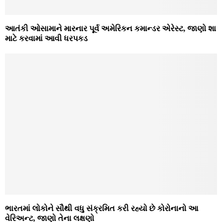
આતંકી ઓસામાને મારનાર પૂર્વ અમેરિકન કમાન્ડર એરેસ્ટ, જાણો શા
માટે કરવામાં આવી ધરપકડ
ભારતમાં લોકોને સૌથી વધુ સંક્રમિત કરી રહ્યો છે કોરોનાનો આ
વેરિઅન્ટ, જાણો તેના લક્ષણો