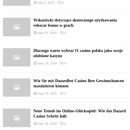
July 6, 2026
0
Wskazówki dotyczące skutecznego użytkowania
robocat bonus w grach
June 29, 2026
0
Dlaczego warto wybrać f1 casino polska jako swoje
ulubione kasyno
June 29, 2026
0
Wie Sie mit Dazardbet Casino Ihre Gewinnchancen
maximieren können
June 29, 2026
0
Neue Trends im Online-Glücksspiel: Wie das Dazard
Casino Schritt hält
June 28, 2026
0