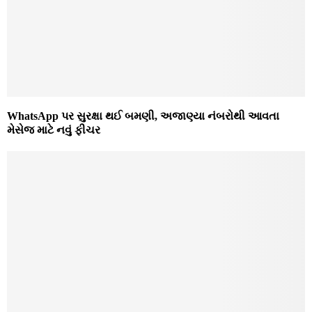
WhatsApp પર સુરક્ષા થઈ બમણી, અજાણ્યા નંબરોથી આવતા
મેસેજ માટે નવું ફીચર