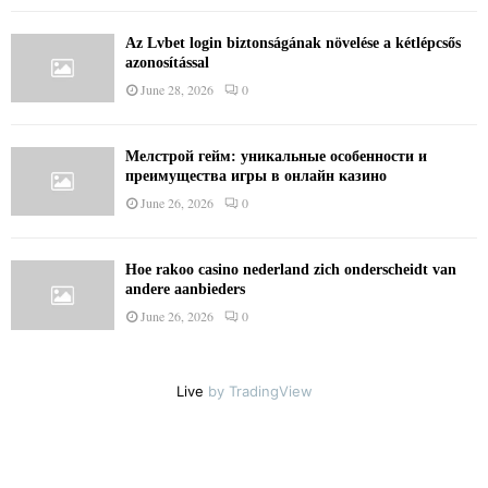
Az Lvbet login biztonságának növelése a kétlépcsős
azonosítással
June 28, 2026
0
Мелстрой гейм: уникальные особенности и
преимущества игры в онлайн казино
June 26, 2026
0
Hoe rakoo casino nederland zich onderscheidt van
andere aanbieders
June 26, 2026
0
Live
by TradingView