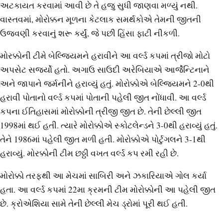
અટકાયત કરવામાં આવી છે તે હજુ સુધી જાણવા મળ્યું નથી.
વાસ્તવમાં, મોરોક્કન મૂળના કેટલાક સમર્થકોએ તેમની જીતની
ઉજવણી કરવાનું શરૂ કર્યું, જે પછી હિંસા ફાટી નીકળી.
મોરક્કોની ટીમે બેલ્જિયમને હરાવીને આ વર્લ્ડ કપમાં ત્રીજો મોટો
અપસેટ સર્જ્યો હતો. અગાઉ સાઉદી અરેબિયાએ આર્જેન્ટિનાને
અને જાપાને જર્મનીને હરાવ્યું હતું. મોરોક્કોએ બેલ્જિયમને 2-0થી
હરાવી પોતાનો વર્લ્ડ કપમાં પોતાની પહેલી જીત નોંધાવી. આ વર્લ્ડ
કપના ઈતિહાસમાં મોરોક્કોની ત્રીજી જીત છે. તેની છેલ્લી જીત
1998માં થઈ હતી. ત્યારે મોરોક્કોએ સ્કોટલેન્ડને 3-0થી હરાવ્યું હતું.
તેને 1986માં પહેલી જીત મળી હતી. મોરોક્કોએ પોર્ટુગલને 3-1થી
હરાવ્યું. મોરક્કોની ટીમ છઠ્ઠી વખત વર્લ્ડ કપ રમી રહી છે.
મોરોક્કો તરફથી આ મેચમાં સાબિરી અને ઝકારિયાએ ગોલ કર્યા
હતા. આ વર્લ્ડ કપમાં 22મા ક્રમની ટીમ મોરોક્કોની આ પહેલી જીત
છે. ક્રોએશિયા સામે તેની છેલ્લી મેચ ડ્રોમાં પૂરી થઈ હતી.