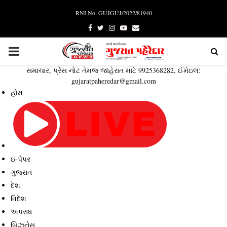
RNI No. GUJGUJ/2022/81940
Facebook
Twitter
Instagram
Youtube
Email
PRIMARY
સમાચાર, પ્રેસ નોટ તેમજ જાહેરાત માટે 9925368282, ઈમેઇલ:
MENU
gujaratpaheredar@gmail.com
હોમ
ઇ-પેપર
ગુજરાત
દેશ
વિદેશ
અપરાધ
બિઝનેસ