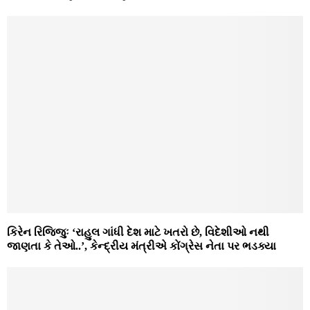
કિરેન રિજિજુઃ ‘રાહુલ ગાંધી દેશ માટે ખતરો છે, વિદેશીઓ નથી
જાણતા કે તેઓ..’, કેન્દ્રીય મંત્રીએ કોંગ્રેસ નેતા પર ભડક્યા