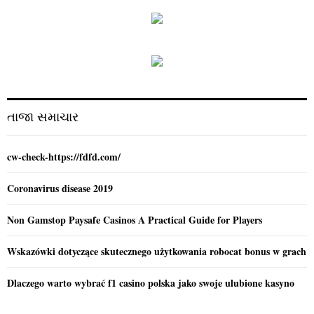
r
c
E
h
f
A
o
r
R
:
C
તાજા સમાચાર
H
cw-check-https://fdfd.com/
Coronavirus disease 2019
Non Gamstop Paysafe Casinos A Practical Guide for Players
Wskazówki dotyczące skutecznego użytkowania robocat bonus w grach
Dlaczego warto wybrać f1 casino polska jako swoje ulubione kasyno