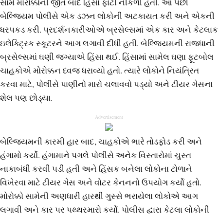
સામે મોરોક્કોની જીત બાદ હિંસા ફાટી નીકળી હતી. આ પછી
બેલ્જિયમ પોલીસે એક ડઝન લોકોની અટકાયત કરી અને એકની
ધરપકડ કરી. પ્રદર્શનકારીઓએ બ્રસેલ્સમાં એક કાર અને કેટલાક
ઇલેક્ટ્રિક સ્કૂટરને આગ લગાવી દીધી હતી. બેલ્જિયમની રાજધાની
બ્રસેલ્સમાં ઘણી જગ્યાએ હિંસા થઈ. હિંસામાં સામેલ ઘણા ફૂટબોલ
ચાહકોએ મોરોક્કન ધ્વજ ધરાવ્યો હતો. ત્યારે લોકોને નિયંત્રિત
કરવા માટે, પોલીસે પાણીનો મારો ચલાવવો પડ્યો અને ટીયર ગેસના
શેલ પણ છોડ્યા.
Advertisement
બેલ્જિયમની કારમી હાર બાદ, ચાહકોએ ભારે તોડફોડ કરી અને
હંગામો કર્યો. હંગામાને પગલે પોલીસે અનેક વિસ્તારોમાં ચુસ્ત
નાકાબંધી કરવી પડી હતી અને હિંસક બનેલા લોકોના ટોળાને
વિખેરવા માટે ટીયર ગેસ અને વોટર કેનનનો ઉપયોગ કર્યો હતો.
મોરોક્કો સામેની અણધારી હારથી ગુસ્સે ભરાયેલા લોકોએ આગ
લગાવી અને કાર પર પથ્થરમારો કર્યો. પોલીસ દ્વારા કેટલા લોકોની