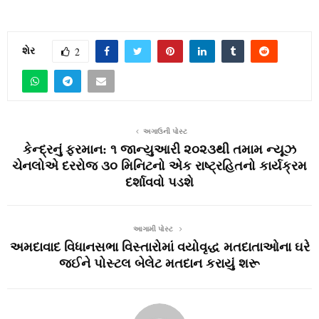
શેર
2
અગાઉની પોસ્ટ
કેન્દ્રનું ફરમાન: ૧ જાન્યુઆરી ૨૦૨૩થી તમામ ન્યૂઝ
ચેનલોએ દરરોજ ૩૦ મિનિટનો એક રાષ્ટ્રહિતનો કાર્યક્રમ
દર્શાવવો પડશે
આગામી પોસ્ટ
અમદાવાદ વિધાનસભા વિસ્તારોમાં વયોવૃદ્ધ મતદાતાઓના ઘરે
જઈને પોસ્ટલ બેલેટ મતદાન કરાયું શરૂ