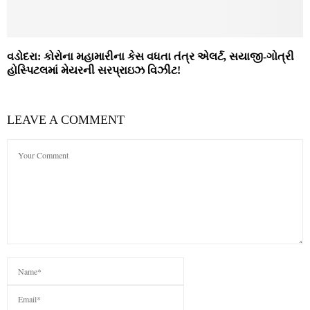
વડોદરા: કોરોના મહામારીના કેસ વધતા તંત્ર એલર્ટ, સયાજી-ગોત્રી
હોસ્પિટલમાં મેયરની સરપ્રાઇઝ વિઝીટ!
LEAVE A COMMENT