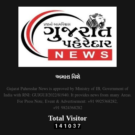
અમારા વિશે
Gujarat Paheredar News is approved by Ministry of IB, Government of
India with RNI: GUJGUJ/2022/81940. It provides news from many Areas.
For Press Note, Event & Advertisement: +91 9925368282,
+91 9824368282
Total Visitor