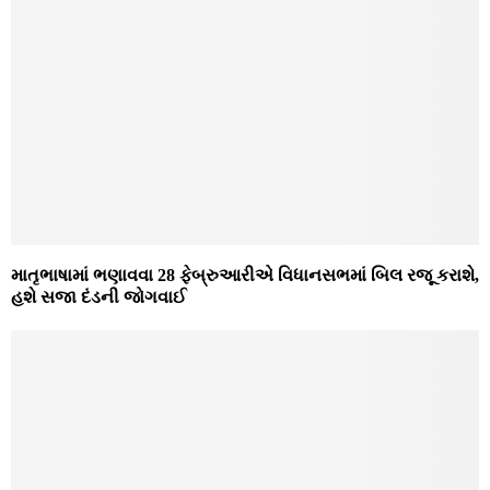
માતૃભાષામાં ભણાવવા 28 ફેબ્રુઆરીએ વિધાનસભમાં બિલ રજૂ કરાશે,
હશે સજા દંડની જોગવાઈ