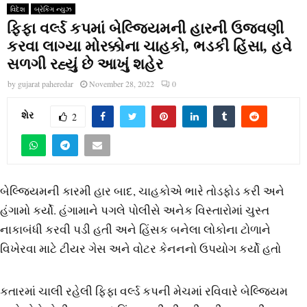
વિદેશ
બ્રેકિંગ ન્યુઝ
ફિફા વર્લ્ડ કપમાં બેલ્જિયમની હારની ઉજવણી
કરવા લાગ્યા મોરક્કોના ચાહકો, ભડકી હિંસા, હવે
સળગી રહ્યું છે આખું શહેર
by
gujarat paheredar
November 28, 2022
0
શેર
2
બેલ્જિયમની કારમી હાર બાદ, ચાહકોએ ભારે તોડફોડ કરી અને
હંગામો કર્યો. હંગામાને પગલે પોલીસે અનેક વિસ્તારોમાં ચુસ્ત
નાકાબંધી કરવી પડી હતી અને હિંસક બનેલા લોકોના ટોળાને
વિખેરવા માટે ટીયર ગેસ અને વોટર કેનનનો ઉપયોગ કર્યો હતો
કતારમાં ચાલી રહેલી ફિફા વર્લ્ડ કપની મેચમાં રવિવારે બેલ્જિયમ