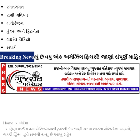
રમતગમત
રાશી ભવિષ્ય
મનોરંજન
હેલ્થ અને ફિટનેસ
લાઈવ વિડિયો
સંપર્ક
Breaking News
 લાવી રહ્યું છે વધુ એક અમેઝિંગ ફિચર્સ! જાણો સંપૂર્ણ માહિતી
Home
વિદેશ
ફિફા વર્લ્ડ કપમાં બેલ્જિયમની હારની ઉજવણી કરવા લાગ્યા મોરક્કોના ચાહકો,
ભડકી હિંસા, હવે સળગી રહ્યું છે આખું શહેર