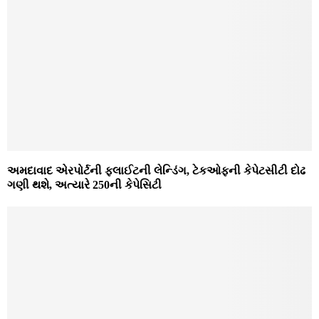
અમદાવાદ એરપોર્ટની ફ્લાઈટની લેન્ડિંગ, ટેકઓફની કેપેટસીટી દોઢ
ગણી થશે, અત્યારે 250ની કેપેસિટી