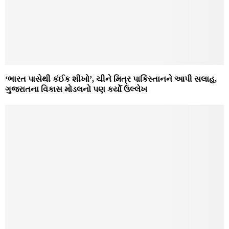
‘ભારત પાસેથી કંઈક શીખો’, ચીને મિત્ર પાકિસ્તાનને આપી સલાહ,
ગુજરાતના વિકાસ મોડલનો પણ કર્યો ઉલ્લેખ