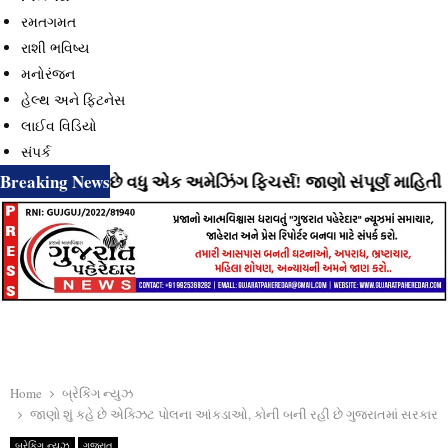
રમતગમત
રાશી ભવિષ્ય
મનોરંજન
હેલ્થ અને ફિટનેસ
લાઈવ વિડિયો
સંપર્ક
Breaking News
ી રહ્યું છે વધુ એક અમેઝિંગ ફિચર્સ! જાણો સંપૂર્ણ માહિતી
⇝ In
Home
બ્રેકિંગ ન્યુઝ
જાણો શું કહે છે એક્ઝિટ પોલના આંકડાઓ, કોની બની રહી છે ગુજરાતમાં સરકાર
બ્રેકિંગ ન્યુઝ
ગુજરાત