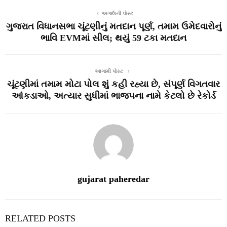
અગાઉની પોસ્ટ
ગુજરાત વિધાનસભા ચૂંટણીનું મતદાન પૂર્ણ, તમામ ઉમેદવારોનું
ભાવિ EVMમાં સીલ; થયું 59 ટકા મતદાન
આગામી પોસ્ટ
ચૂંટણીમાં તમામ મોટા પોલ શું કહી રહ્યા છે, સંપૂર્ણ વિગતવાર
આંકડાઓ, અત્યાર સુધીમાં ભાજપના નામે કેટલો છે રેકોર્ડ
gujarat paheredar
RELATED POSTS