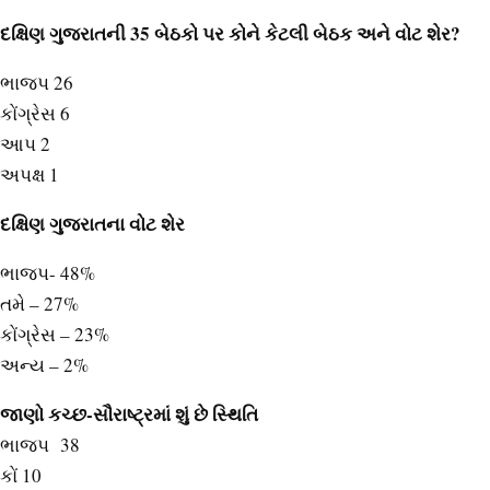
દક્ષિણ ગુજરાતની 35 બેઠકો પર કોને કેટલી બેઠક અને વોટ શેર?
ભાજપ 26
કોંગ્રેસ 6
આપ 2
અપક્ષ 1
દક્ષિણ ગુજરાતના વોટ શેર
ભાજપ- 48%
તમે – 27%
કોંગ્રેસ – 23%
અન્ય – 2%
જાણો કચ્છ-સૌરાષ્ટ્રમાં શું છે સ્થિતિ
ભાજપ 38
કોં 10