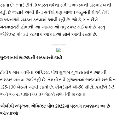
રહ્યા છે. ત્યારે ટીવી 9 ભારત વર્ષના સર્વેમાં ભાજપની સરકાર બની
રહી છે જ્યારે એબીપીના સર્વેમાં પણ ભાજપ બહુમતી મેળવે તેવી
શક્યતાઓ વ્યક્ત કરવામાં આવી રહી છે. જો કે, 8 તારીખે
મતગણતરી હોવાથી આ આંકડાઓ વધુ સ્પષ્ટ થઈ શકે છે પરંતુ
એક્ઝિટ પોલમાં કેટલાક આંકડાઓ સામે આવી રહ્યા છે.
Advertisement
ગુજરાતમાં ભાજપની સરકારનો દાવો
ટીવી 9 ભારત વર્ષના એક્ઝિટ પોલ મુજબ ગુજરાતમાં ભાજપની
સરકાર બનવા જઈ રહી છે. તેમનો સર્વે ગુજરાતમાં ભાજપને સંભવિત
125-130 બેઠકો આપી રહ્યો છે. કોંગ્રેસને 40-50 સીટો, AAPને 3-5
અને અન્ય પક્ષોને 03-07 બેઠકો મળે તેવી શક્યતા
એબીપી ન્યૂઝના એક્ઝિટ પોલ 2022માં પ્રથમ તબક્કાના આ છે
આંકડાઓ