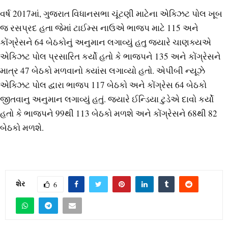
વર્ષ 2017માં, ગુજરાત વિધાનસભા ચૂંટણી માટેના એક્ઝિટ પોલ ખૂબ
જ રસપ્રદ હતા જેમાં ટાઈમ્સ નાઉએ ભાજપ માટે 115 અને
કોંગ્રેસને 64 બેઠકોનું અનુમાન લગાવ્યું હતુ જ્યારે ચાણક્યએ
એક્ઝિટ પોલ પ્રસારિત કર્યો હતો કે ભાજપને 135 અને કોંગ્રેસને
માત્ર 47 બેઠકો મળવાનો ક્યાંસ લગાવ્યો હતો. એપીબી ન્યૂઝે
એક્ઝિટ પોલ દ્વારા ભાજપ 117 બેઠકો અને કોંગ્રેસ 64 બેઠકો
જીતવાનુ અનુમાન લગાવ્યું હતું. જ્યારે ઈન્ડિયા ટુડેએ દાવો કર્યો
હતો કે ભાજપને 99થી 113 બેઠકો મળશે અને કોંગ્રેસને 68થી 82
બેઠકો મળશે.
શેર
6