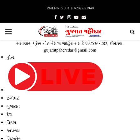
RNI No. GUJGUJ/2022/81940
Facebook
Twitter
Instagram
Youtube
Email
PRIMARY
સમાચાર, પ્રેસ નોટ તેમજ જાહેરાત માટે 9925368282, ઈમેઇલ:
MENU
gujaratpaheredar@gmail.com
હોમ
ઇ-પેપર
ગુજરાત
દેશ
વિદેશ
અપરાધ
બિઝનેસ