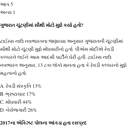
આપ 5
અન્ય 1
ગુજરાત ચૂંટણીમાં સૌથી મોટો મુદ્દો કયો હતો?
ટાઈમ્સ નાઉ નવભારતના જણાવ્યા અનુસાર ગુજરાતની ચૂંટણીમાં
સૌથી મોટો ચૂંટણી મુદ્દો મોંઘવારીનો હતો. પીએમ મોદીએ રેવડી
કલ્ચરને લઈને આમ આદમી પાર્ટીને ઘેરી હતી. ટાઈમ્સ નાઉ
નવભારત અનુસાર, 13 ટકા લોકો માનતા હતા કે રેવડી કલ્ચરનો મુદ્દો
મહત્વનો હતો.
A. રેવડી સંસ્કૃતિ 13%
B. ભ્રષ્ટાચાર 17%
C. મોંઘવારી 44%
D. બેરોજગારી 26%
2017ના એક્ઝિટ પોલના આંકડા હતા રસપ્રદ