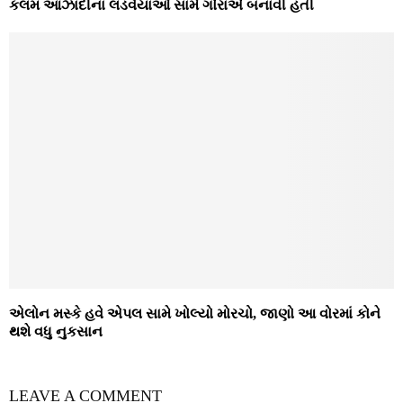
કલમ આઝાદીના લડવૈયાઓ સામે ગોરાએ બનાવી હતી
એલોન મસ્કે હવે એપલ સામે ખોલ્યો મોરચો, જાણો આ વોરમાં કોને
થશે વધુ નુકસાન
LEAVE A COMMENT