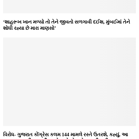
‘શાહરૂખ ખાન મળ્યો તો તેને જીવતો સળગાવી દઈશ, મુંબઈમાં તેને
શોધી રહ્યા છે મારા માણસો’
વિરોધ- ગુજરાત કોંગ્રેસ કલમ 144 મામલે રસ્તે ઉતરશે, કહ્યું, આ