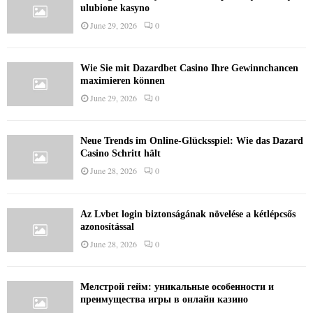
ulubione kasyno
June 29, 2026
0
Wie Sie mit Dazardbet Casino Ihre Gewinnchancen
maximieren können
June 29, 2026
0
Neue Trends im Online-Glücksspiel: Wie das Dazard
Casino Schritt hält
June 28, 2026
0
Az Lvbet login biztonságának növelése a kétlépcsős
azonosítással
June 28, 2026
0
Мелстрой гейм: уникальные особенности и
преимущества игры в онлайн казино