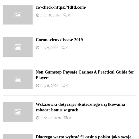
cw-check-https://fdfd.com/
July 10, 2026
0
Coronavirus disease 2019
July 9, 2026
0
Non Gamstop Paysafe Casinos A Practical Guide for
Players
July 6, 2026
0
Wskazówki dotyczące skutecznego użytkowania
robocat bonus w grach
June 29, 2026
0
Dlaczego warto wybrać f1 casino polska jako swoje