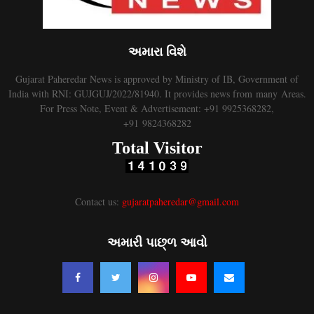
અમારા વિશે
Gujarat Paheredar News is approved by Ministry of IB, Government of
India with RNI: GUJGUJ/2022/81940. It provides news from many Areas.
For Press Note, Event & Advertisement: +91 9925368282,
+91 9824368282
Total Visitor
Contact us:
gujaratpaheredar@gmail.com
અમારી પાછ્ળ આવો