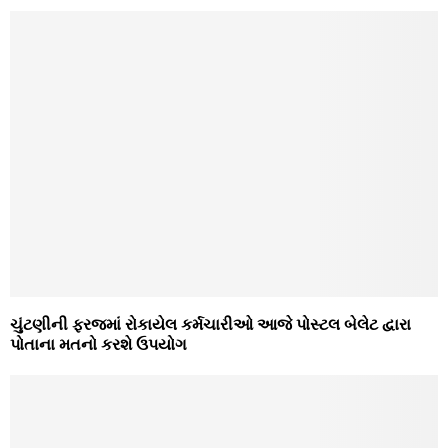
ચુંટણીની ફરજમાં રોકાયેલ કર્મચારીઓ આજે પોસ્ટલ બેલેટ દ્વારા
પોતાના મતનો કરશે ઉપયોગ