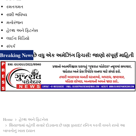
રમતગમત
રાશી ભવિષ્ય
મનોરંજન
હેલ્થ અને ફિટનેસ
લાઈવ વિડિયો
સંપર્ક
Breaking News
ી રહ્યું છે વધુ એક અમેઝિંગ ફિચર્સ! જાણો સંપૂર્ણ માહિતી
⇝ In
Home
હેલ્થ અને ફિટનેસ
શિયાળામાં વહેલી સવારે દોડવાના છે ઘણા ફાયદા! રનિંગ કરતી વખતે રાખો આ
બાબતોનું ખાસ ધ્યાન