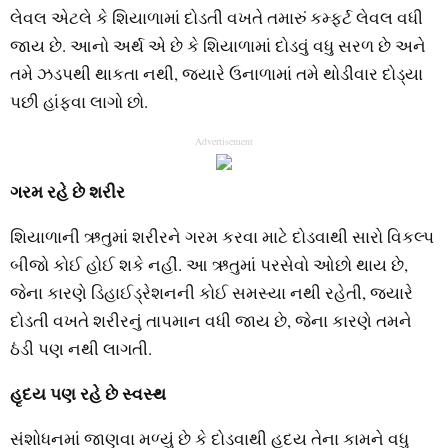
લેવલ એટલે કે શિયાળામાં દોડતી વખતે તમારું કમ્ફર્ટ લેવલ વધી
જાય છે. આનો અર્થ એ છે કે શિયાળામાં દોડવું વધુ સરળ છે અને
તમે ઝડપથી થાકતા નથી, જ્યારે ઉનાળામાં તમે થોડીવાર દોડ્યા
પછી હાંફવા લાગો છો.
Advertisement
ગરમ રહે છે શરીર
શિયાળાની ઋતુમાં શરીરને ગરમ કરવા માટે દોડવાથી સારો વિકલ્પ
બીજો કોઈ હોઈ શકે નહીં. આ ઋતુમાં પરસેવો ઓછો થાય છે,
જેના કારણે ડિહાઈડ્રેશનની કોઈ સમસ્યા નથી રહેતી, જ્યારે
દોડતી વખતે શરીરનું તાપમાન વધી જાય છે, જેના કારણે તમને
ઠંડી પણ નથી લાગતી.
હૃદય પણ રહે છે સ્વસ્થ
સંશોધનમાં જાણવા મળ્યું છે કે દોડવાથી હૃદય તેના કામને વધુ