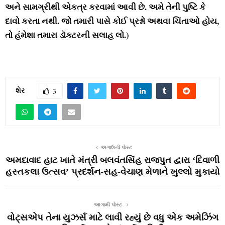
અને સામગ્રીથી એકત્ર કરવામાં આવી છે. અમે તેની પુષ્ટિ કે
દાવો કરતા નથી. જો તમારી પાસે કોઈ પ્રશ્નો અથવા ચિંતાઓ હોય,
તો હંમેશા તમારા ડૉક્ટરની સલાહ લો.)
શેર
3
અગાઉની પોસ્ટ
અમદાવાદ હાટ ખાતે મંત્રી બલવંતસિંહ રાજપુત દ્વારા ‘દિવાળી
હસ્તકલા ઉત્સવ’ પ્રદર્શન-સહ-વેચાણ મેળાને ખુલ્લો મુકાયો
આગામી પોસ્ટ
વોટ્સએપ તેના યુઝર્સ માટે લાવી રહ્યું છે વધુ એક અમેઝિંગ