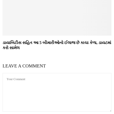
ડાયાબિટીસ સહિત આ 5 બીમારીઓનો ઈલાજ છે કાચા કેળા, ડાયટમાં
કરો સામેલ
LEAVE A COMMENT