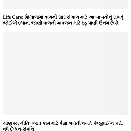
Life Care: શિયાળામાં વાળની સાર સંભાળ માટે આ બાબતોનું રાખવું
જોઈએ ધ્યાન, જાણો વાળની માવજન માટે ઠંડુ પાણી ઉત્તમ છે કે,
ચાણક્ય નીતિઃ આ 3 કામ માટે પૈસા ખર્ચતી વખતે કંજૂસાઈ ન કરો,
વધે છે ધન-સંપત્તિ