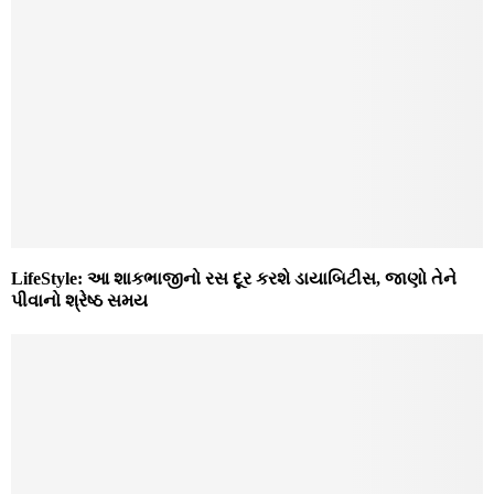
LifeStyle: આ શાકભાજીનો રસ દૂર કરશે ડાયાબિટીસ, જાણો તેને
પીવાનો શ્રેષ્ઠ સમય