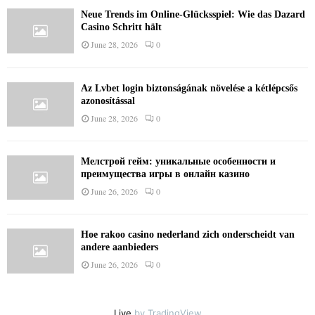
Neue Trends im Online-Glücksspiel: Wie das Dazard
Casino Schritt hält
June 28, 2026
0
Az Lvbet login biztonságának növelése a kétlépcsős
azonosítással
June 28, 2026
0
Мелстрой гейм: уникальные особенности и
преимущества игры в онлайн казино
June 26, 2026
0
Hoe rakoo casino nederland zich onderscheidt van
andere aanbieders
June 26, 2026
0
Live
by TradingView