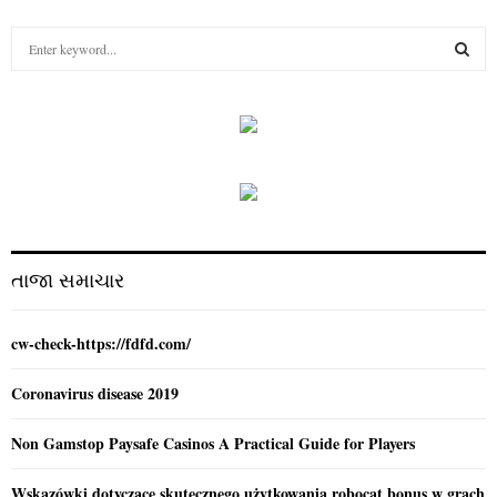
S
e
a
S
r
c
E
h
f
A
o
r
R
:
C
તાજા સમાચાર
H
cw-check-https://fdfd.com/
Coronavirus disease 2019
Non Gamstop Paysafe Casinos A Practical Guide for Players
Wskazówki dotyczące skutecznego użytkowania robocat bonus w grach