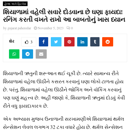
હેલ્થ અને ફિટનેસ
શિયાળામાં વહેલી સવારે દોડવાના છે ઘણા ફાયદા!
રનિંગ કરતી વખતે રાખો આ બાબતોનું ખાસ ધ્યાન
by
gujarat paheredar
November 5, 2023
0
શેર
3
શિયાળાની ઋતુની શરૂઆત થઈ ચૂકી છે. ત્યારે સામાન્ય રીતે
શિયાળામાં વહેલા ઊઠીને કસરત કરવાનું ઘણા લોકો ટાળતા હોય
છે. પરંતુ, શિયાળામાં વહેલા ઊઠીને જોગિંગ અને વૉકિંગ કરવાનું
પણ ઘણું મહત્ત્વ છે. અહીં જાણો કે, શિયાળાની ઋતુમાં દોડવું કેવી
રીતે વધુ ફાયદાકારક છે.
એક અભ્યાસ મુજબ ઉનાળાની સરખામણીએ શિયાળામાં થર્મલ
સેન્સેશન લેવલ લગભગ 32 ટકા વધારે હોય છે. થર્મલ સેન્સેશન