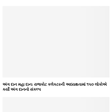
અંગ દાન મહા દાન: રાજકોટ કલેકટરની અધ્યક્ષતામાં ૧૫૦ લોકોએ
કર્યો અંગ દાનનો સંકલ્પ