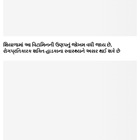
શિયાળામાં આ વિટામિનની ઉણપનું જોખમ વધી જાય છે,
રોગપ્રતિકારક શક્તિ-હાડકાના સ્વાસ્થ્યને અસર થઈ શકે છે