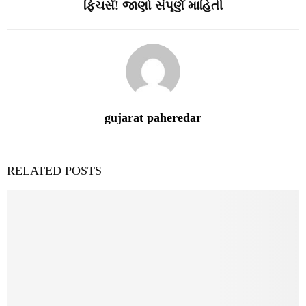
ફિચર્સ! જાણો સંપૂર્ણ માહિતી
gujarat paheredar
RELATED POSTS