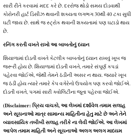
સારી રીતે કરવામાં મદદ કરે છે. દરરોજ થોડો સમય દોડવાથી
કોરોનરી હાર્ટ ડિસીઝ થવાની શક્યતા લગભગ 30થી 40 ટકા સુધી
ઘટી જાય છે. સાથે જ સ્ટ્રોક થવાની શક્યતામાં પણ ઘટાડો થાય
છે.
રનિંગ કરતી વખતે રાખો આ બાબતોનું ધ્યાન
શિયાળામાં દોડતી વખતે કેટલીક બાબતોનું ધ્યાન રાખવું ખૂબ જ
જરૂરી હોય છે. શિયાળામાં દોડતી વખતે, તમારે સંપૂર્ણ કપડાં
પહેરવા જોઈએ, જેથી તેમને ઠંડીની અસર ન થાય. જ્યારે ખૂબ
જ ઠંડી હોય ત્યારે તમારે કેપ વગેરેનો ઉપયોગ પણ કરવો જોઈએ.
દોડતી વખતે, પગમાં સારી ક્વોલિટીના જૂતા પહેરવા જોઈએ.
(Disclaimer: પ્રિય વાચકો, આ લેખમાં દર્શાવેલ તમામ સલાહ
અને સૂચનાઓ માત્ર સામાન્ય માહિતીના હેતુ માટે છે અને તેને
વ્યાવસાયિક તબીબી સલાહ તરીકે ના લેવી જોઈએ. આ લેખમાં
આપેલ તમામ માહિતી અને સૂચનાઓ અલગ અલગ માધ્યમ