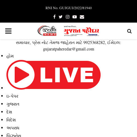
RNI No. GUJGUJ/2022/81940
Facebook
Twitter
Instagram
Youtube
Email
PRIMARY
સમાચાર, પ્રેસ નોટ તેમજ જાહેરાત માટે 9925368282, ઈમેઇલ:
MENU
gujaratpaheredar@gmail.com
હોમ
ઇ-પેપર
ગુજરાત
દેશ
વિદેશ
અપરાધ
બિઝનેસ