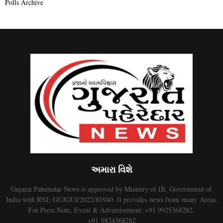
Polls Archive
અમારા વિશે
Gujarat Paheredar News is approved by Ministry of IB, Government of
India with RNI: GUJGUJ/2022/81940. It provides news from many Areas.
For Press Note, Event & Advertisement: +91 9925368282,
+91 9824368282