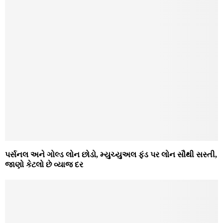
પર્સનલ અને ગોલ્ડ લોન છોડો, મ્યુચ્યુઅલ ફંડ પર લોન સૌથી સસ્તી,
જાણો કેટલો છે વ્યાજ દર