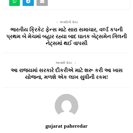
અગાઉની પોસ્ટ
ભારતીય ક્રિકેટ ફેન્સ માટે સારા સમાચાર, વર્લ્ડ કપની
પ્રથમ બે મેચમાં બહાર રહ્યા બાદ ઘાતક બેટ્સમેન ગિલની
નેટ્સમાં થઈ વાપસી
આગામી પોસ્ટ
આ રાજ્યમાં સરકારે દીકરીએ માટે શરૂ કરી આ ખાસ
યોજના, મળશે એક લાખ સુધીની રકમ!
gujarat paheredar