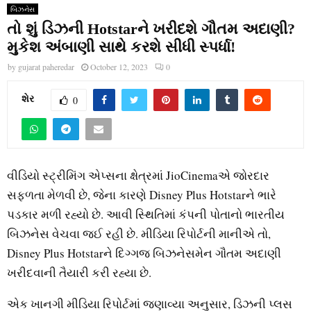
બિઝનેસ
તો શું ડિઝની Hotstarને ખરીદશે ગૌતમ અદાણી?
મુકેશ અંબાણી સાથે કરશે સીધી સ્પર્ધા!
by
gujarat paheredar
October 12, 2023
0
શેર
0
વીડિયો સ્ટ્રીમિંગ એપ્સના ક્ષેત્રમાં JioCinemaએ જોરદાર
સફળતા મેળવી છે, જેના કારણે Disney Plus Hotstarને ભારે
પડકાર મળી રહ્યો છે. આવી સ્થિતિમાં કંપની પોતાનો ભારતીય
બિઝનેસ વેચવા જઈ રહી છે. મીડિયા રિપોર્ટની માનીએ તો,
Disney Plus Hotstarને દિગ્ગજ બિઝનેસમેન ગૌતમ અદાણી
ખરીદવાની તૈયારી કરી રહ્યા છે.
એક ખાનગી મીડિયા રિપોર્ટમાં જણાવ્યા અનુસાર, ડિઝની પ્લસ