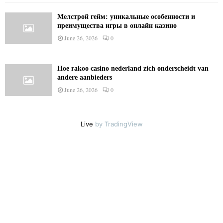
Мелстрой гейм: уникальные особенности и
преимущества игры в онлайн казино
June 26, 2026
0
Hoe rakoo casino nederland zich onderscheidt van
andere aanbieders
June 26, 2026
0
Live
by TradingView