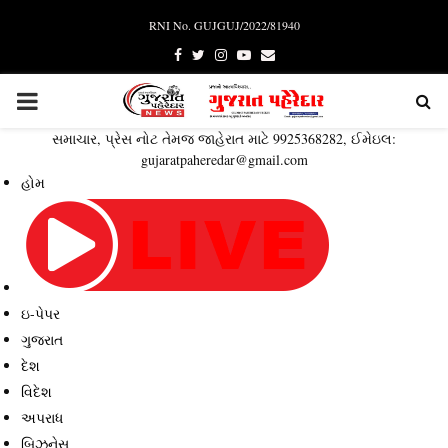
RNI No. GUJGUJ/2022/81940
Facebook
Twitter
Instagram
Youtube
Email
PRIMARY
સમાચાર, પ્રેસ નોટ તેમજ જાહેરાત માટે 9925368282, ઈમેઇલ:
MENU
gujaratpaheredar@gmail.com
હોમ
ઇ-પેપર
ગુજરાત
દેશ
વિદેશ
અપરાધ
બિઝનેસ