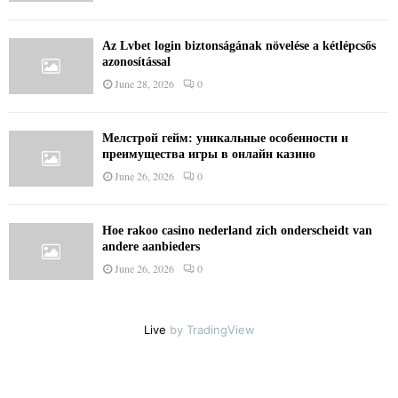
Az Lvbet login biztonságának növelése a kétlépcsős
azonosítással
June 28, 2026
0
Мелстрой гейм: уникальные особенности и
преимущества игры в онлайн казино
June 26, 2026
0
Hoe rakoo casino nederland zich onderscheidt van
andere aanbieders
June 26, 2026
0
Live
by TradingView