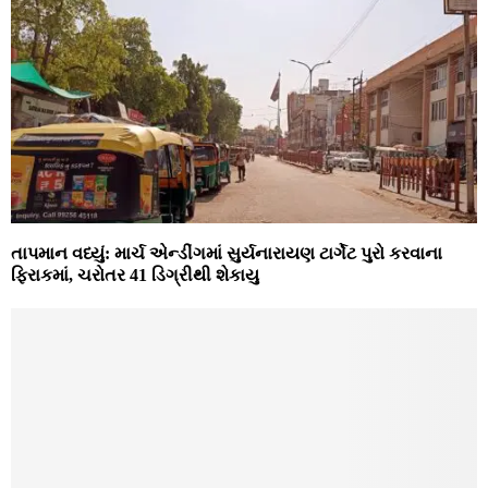
તાપમાન વધ્યું: માર્ચ એન્ડીંગમાં સુર્યનારાયણ ટાર્ગેટ પુરો કરવાના
ફિરાકમાં, ચરોતર 41 ડિગ્રીથી શેકાયુ