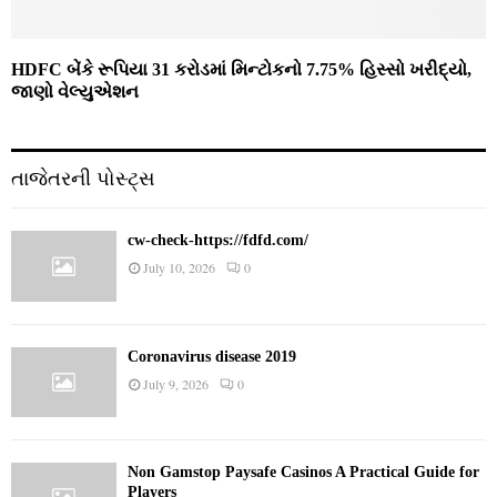
HDFC બેંકે રૂપિયા 31 કરોડમાં મિન્ટોકનો 7.75% હિસ્સો ખરીદ્યો,
જાણો વેલ્યુએશન
તાજેતરની પોસ્ટ્સ
cw-check-https://fdfd.com/
July 10, 2026
0
Coronavirus disease 2019
July 9, 2026
0
Non Gamstop Paysafe Casinos A Practical Guide for
Players