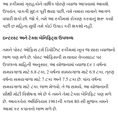
આ સ્કીમમાં ગ્રાહકોને વાર્ષિક ધોરણે વ્યાજ આપવામાં આવશે.
ઉપરાંત, પાકતી મુદત પૂરી થયા પછી, તમે તમારા ખાતાને આગળ
વધારી શકો છો. જો કે, તમે આ સ્કીમમાં રોકાણ કરવાનું શરૂ કર્યા
પછી છ મહિના સુધી તમે કોઈ ઉપાડ કરી શકશો નહીં.
ઇન્ટરસ્ટ અને ટેક્સ બેનિફિટ્સ ઉપલબ્ધ
તમને પોસ્ટ ઓફિસ ટર્મ ડિપોઝિટ સ્કીમમાં ખૂબ જ સારા વ્યાજનો
લાભ પણ મળે છે. પોસ્ટ ઓફિસની સત્તાવાર વેબસાઇટ પર
ઉપલબ્ધ માહિતી અનુસાર, આ યોજનામાં વ્યાજ દર 1 વર્ષના
સમયગાળા માટે 6.8 ટકા, 2 વર્ષના સમયગાળા માટે 6.9 ટકા, ત્રણ
વર્ષના સમયગાળા માટે 7 ટકા અને 7.5 ટકા છે. પાંચ વર્ષના
સમયગાળા માટે ટકા. લાભ મેળવો. તે જ સમયે, આ યોજનાની
સૌથી મોટી વિશેષતા એ છે કે તમને તેમાં ટેક્સ બેનિફિટ પણ મળે
છે. આવકવેરા અધિનિયમ 1961ની કલમ 80-સી મુજબ તમને
આમાં કર કપાતનો લાભ મળે છે.