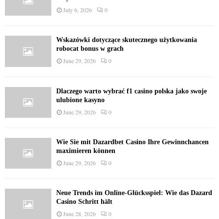
July 6, 2026
0
Wskazówki dotyczące skutecznego użytkowania
robocat bonus w grach
June 29, 2026
0
Dlaczego warto wybrać f1 casino polska jako swoje
ulubione kasyno
June 29, 2026
0
Wie Sie mit Dazardbet Casino Ihre Gewinnchancen
maximieren können
June 29, 2026
0
Neue Trends im Online-Glücksspiel: Wie das Dazard
Casino Schritt hält
June 28, 2026
0