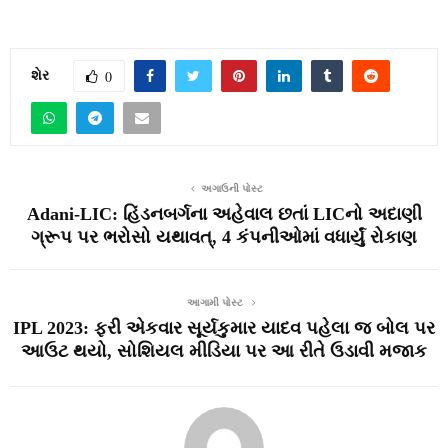
શેર
0
અગાઉની પોસ્ટ
Adani-LIC: હિંડનબર્ગના અહેવાલ છતાં LICનો અદાણી
ગ્રૂપ પર ભરોસો યથાવત્, 4 કંપનીઓમાં વધાર્યું રોકાણ
આગામી પોસ્ટ
IPL 2023: ફરી એકવાર સૂર્યકુમાર યાદવ પહેલા જ બોલ પર
આઉટ થયો, સોશિયલ મીડિયા પર આ રીતે ઉડાવી મજાક