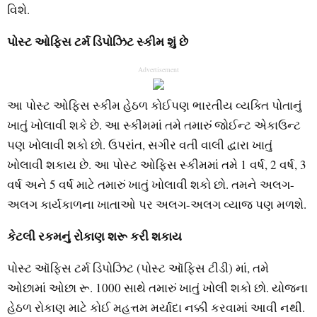
વિશે.
પોસ્ટ ઓફિસ ટર્મ ડિપોઝિટ સ્કીમ શું છે
Advertisement
આ પોસ્ટ ઓફિસ સ્કીમ હેઠળ કોઈપણ ભારતીય વ્યક્તિ પોતાનું
ખાતું ખોલાવી શકે છે. આ સ્કીમમાં તમે તમારું જોઈન્ટ એકાઉન્ટ
પણ ખોલાવી શકો છો. ઉપરાંત, સગીર વતી વાલી દ્વારા ખાતું
ખોલાવી શકાય છે. આ પોસ્ટ ઓફિસ સ્કીમમાં તમે 1 વર્ષ, 2 વર્ષ, 3
વર્ષ અને 5 વર્ષ માટે તમારું ખાતું ખોલાવી શકો છો. તમને અલગ-
અલગ કાર્યકાળના ખાતાઓ પર અલગ-અલગ વ્યાજ પણ મળશે.
કેટલી રકમનું રોકાણ શરૂ કરી શકાય
પોસ્ટ ઑફિસ ટર્મ ડિપોઝિટ (પોસ્ટ ઑફિસ ટીડી) માં, તમે
ઓછામાં ઓછા રૂ. 1000 સાથે તમારું ખાતું ખોલી શકો છો. યોજના
હેઠળ રોકાણ માટે કોઈ મહત્તમ મર્યાદા નક્કી કરવામાં આવી નથી.