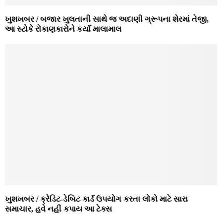
ખુશખબર / બજાર ખુલતાની સાથે જ અદાણી ગ્રૂપના શેરમાં તેજી,
આ સ્ટોકે રોકાણકારોને કર્યા માલામાલ
ખુશખબર / ક્રેડિટ-ડેબિટ કાર્ડ ઉપયોગ કરતા લોકો માટે સારા
સમાચાર, હવે નહીં કપાય આ ટેક્સ