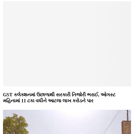
GST કલેક્શનમાં ઉછાળાથી સરકારી તિજોરી ભરાઈ, ઓગસ્ટ
મહિનામાં 11 ટકા વધીને આટલા લાખ કરોડને પાર