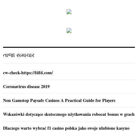
a
S
r
c
E
h
f
A
o
r
R
:
C
તાજા સમાચાર
H
cw-check-https://fdfd.com/
Coronavirus disease 2019
Non Gamstop Paysafe Casinos A Practical Guide for Players
Wskazówki dotyczące skutecznego użytkowania robocat bonus w grach
Dlaczego warto wybrać f1 casino polska jako swoje ulubione kasyno