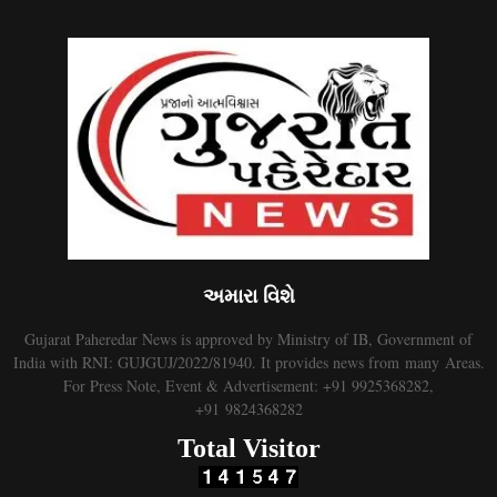
અમારા વિશે
Gujarat Paheredar News is approved by Ministry of IB, Government of
India with RNI: GUJGUJ/2022/81940. It provides news from many Areas.
For Press Note, Event & Advertisement: +91 9925368282,
+91 9824368282
Total Visitor