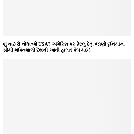
શું નાદારી નોંધાવશે USA? અમેરિકા પર કેટલું દેવું, જાણો દુનિયાના
સૌથી શક્તિશાળી દેશની આવી હાલત કેમ થઈ?