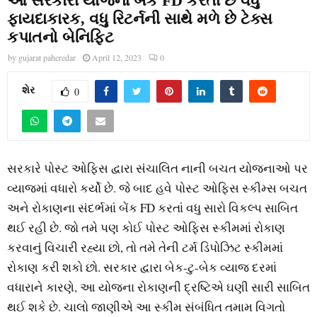
આ સરકારી યોજના બેંક FD કરતા છે વધુ
ફાયદાકારક, વધુ રિટર્નની સાથે મળે છે ટેક્સ
કપાતનો બેનિફિટ
by
gujarat paheredar
April 12, 2023
0
શેર
0
સરકારે પોસ્ટ ઓફિસ દ્વારા સંચાલિત નાની બચત યોજનાઓ પર
વ્યાજમાં વધારો કર્યો છે. જે બાદ હવે પોસ્ટ ઓફિસ સ્કીમ્સ બચત
અને રોકાણના સંદર્ભમાં બેંક FD કરતાં વધુ સારો વિકલ્પ સાબિત
થઈ રહી છે. જો તમે પણ કોઈ પોસ્ટ ઓફિસ સ્કીમમાં રોકાણ
કરવાનું વિચારી રહ્યા છો, તો તમે તેની ટર્મ ડિપોઝિટ સ્કીમમાં
રોકાણ કરી શકો છો. સરકાર દ્વારા બેક-ટુ-બેક વ્યાજ દરમાં
વધારાને કારણે, આ યોજના રોકાણની દ્રષ્ટિએ ઘણી સારી સાબિત
થઈ શકે છે. ચાલો જાણીએ આ સ્કીમ સંબંધિત તમામ વિગતો